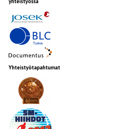
yhteistyössä
Yhteistyötapahtumat