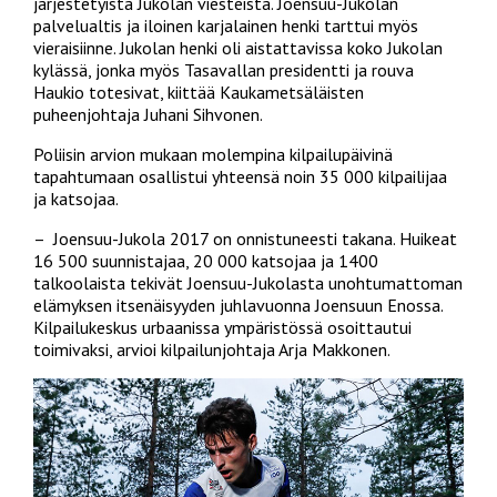
järjestetyistä Jukolan viesteistä. Joensuu-Jukolan
palvelualtis ja iloinen karjalainen henki tarttui myös
vieraisiinne. Jukolan henki oli aistattavissa koko Jukolan
kylässä, jonka myös Tasavallan presidentti ja rouva
Haukio totesivat, kiittää Kaukametsäläisten
puheenjohtaja Juhani Sihvonen.
Poliisin arvion mukaan molempina kilpailupäivinä
tapahtumaan osallistui yhteensä noin 35 000 kilpailijaa
ja katsojaa.
– Joensuu-Jukola 2017 on onnistuneesti takana. Huikeat
16 500 suunnistajaa, 20 000 katsojaa ja 1400
talkoolaista tekivät Joensuu-Jukolasta unohtumattoman
elämyksen itsenäisyyden juhlavuonna Joensuun Enossa.
Kilpailukeskus urbaanissa ympäristössä osoittautui
toimivaksi, arvioi kilpailunjohtaja Arja Makkonen.