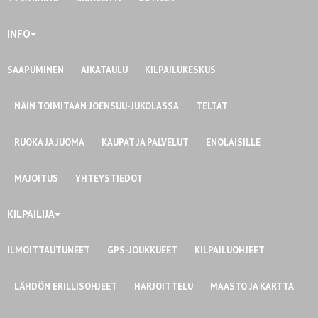
INFO
SAAPUMINEN
AIKATAULU
KILPAILUKESKUS
NÄIN TOIMITAAN JOENSUU-JUKOLASSA
TELTAT
RUOKA JA JUOMA
KAUPAT JA PALVELUT
ENOLAISILLE
MAJOITUS
YHTEYSTIEDOT
KILPAILIJA
ILMOITTAUTUNEET
GPS-JOUKKUEET
KILPAILUOHJEET
LÄHDÖN ERILLISOHJEET
HARJOITTELU
MAASTO JA KARTTA