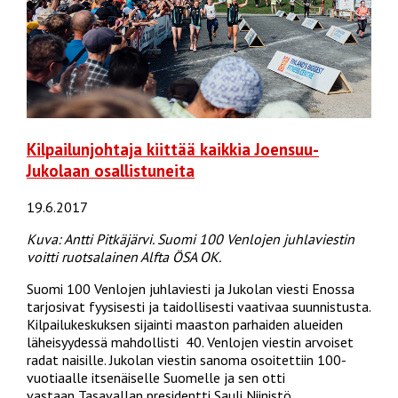
Kilpailunjohtaja kiittää kaikkia Joensuu-
Jukolaan osallistuneita
19.6.2017
Kuva: Antti Pitkäjärvi. Suomi 100 Venlojen juhlaviestin
voitti ruotsalainen Alfta ÖSA OK.
Suomi 100 Venlojen juhlaviesti ja Jukolan viesti Enossa
tarjosivat fyysisesti ja taidollisesti vaativaa suunnistusta.
Kilpailukeskuksen sijainti maaston parhaiden alueiden
läheisyydessä mahdollisti 40. Venlojen viestin arvoiset
radat naisille. Jukolan viestin sanoma osoitettiin 100-
vuotiaalle itsenäiselle Suomelle ja sen otti
vastaan Tasavallan presidentti Sauli Niinistö.