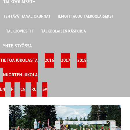
TALKOOLAISET
TEHTÄVÄT JA VALIOKUNNAT
ILMOITTAUDU TALKOOLAISEKSI
TALKOOVIESTIT
TALKOOLAISEN KÄSIKIRJA
YHTEISTYÖSSÄ
TIETOA JUKOLASTA
2016
2017
2018
NUORTEN JUKOLA
EN
FI
CN
RU
SV