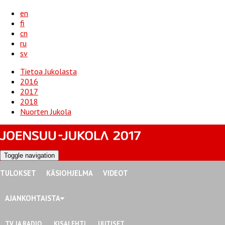
en
fi
cn
ru
sv
Tietoa Jukolasta
2016
2017
2018
Nuorten Jukola
Toggle navigation
TULOKSET
KÄSIOHJELMA
VIDEOT
AJANKOHTAISTA
TV JA RADIO
KISALEHTI
UUTISET