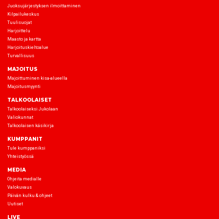
Juoksujärjestyksen ilmoittaminen
Kilpailukeskus
Tuulisuojat
Harjoittelu
Maasto ja kartta
Harjoituskieltoalue
Turvallisuus
MAJOITUS
Majoittuminen kisa-alueella
Majoitusmyynti
TALKOOLAISET
Talkoolaiseksi Jukolaan
Valiokunnat
Talkoolaisen käsikirja
KUMPPANIT
Tule kumppaniksi
Yhteistyössä
MEDIA
Ohjeita medialle
Valokuvaus
Päivän kulku & ohjeet
Uutiset
LIVE