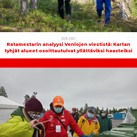
30.8.2021
Ratamestarin analyysi Venlojen viestistä: Kartan
tyhjät alueet osoittautuivat yllättäviksi haasteiksi