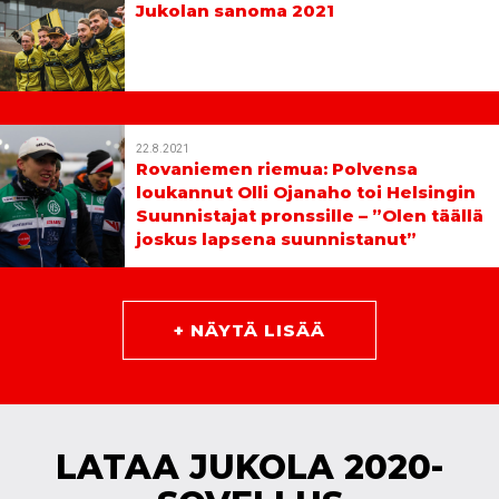
Jukolan sanoma 2021
22.8.2021
Rovaniemen riemua: Polvensa
loukannut Olli Ojanaho toi Helsingin
Suunnistajat pronssille – ”Olen täällä
joskus lapsena suunnistanut”
+ NÄYTÄ LISÄÄ
LATAA JUKOLA 2020-