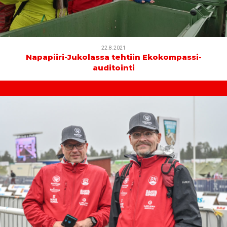
22.8.2021
Napapiiri-Jukolassa tehtiin Ekokompassi-
auditointi