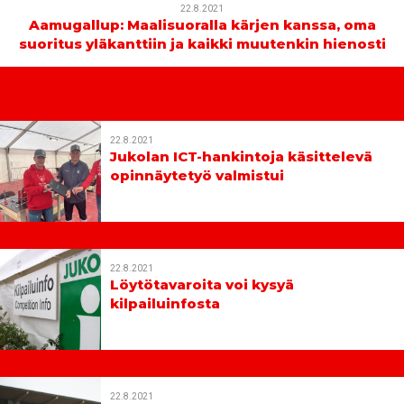
22.8.2021
Aamugallup: Maalisuoralla kärjen kanssa, oma
suoritus yläkanttiin ja kaikki muutenkin hienosti
22.8.2021
Jukolan ICT-hankintoja käsittelevä
opinnäytetyö valmistui
22.8.2021
Löytötavaroita voi kysyä
kilpailuinfosta
22.8.2021