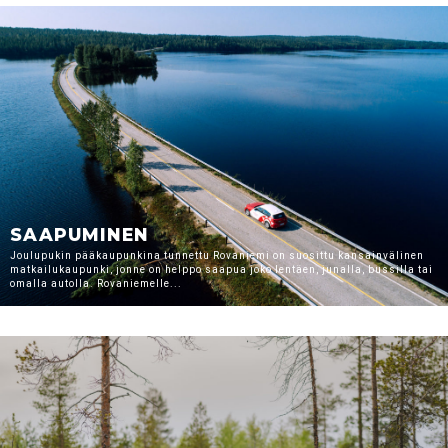
SAAPUMINEN
Joulupukin pääkaupunkina tunnettu Rovaniemi on suosittu kansainvälinen
matkailukaupunki, jonne on helppo saapua joko lentäen, junalla, bussilla tai
omalla autolla. Rovaniemelle...