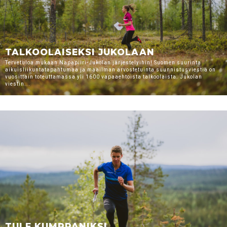
TALKOOLAISEKSI JUKOLAAN
Tervetuloa mukaan Napapiiri-Jukolan järjestelyihin! Suomen suurinta
aikuisliikuntatapahtumaa ja maailman arvostetuinta suunnistusviestiä on
vuosittain toteuttamassa yli 1600 vapaaehtoista talkoolaista. Jukolan
viestin...
TULE KUMPPANIKSI