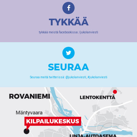
TYKKÄÄ
tykkää meistä facebookissa: /jukolanviesti
SEURAA
Seuraa meitä twitterissä: @jukolanviesti, #jukolanviesti