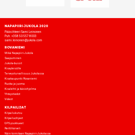
NAPAPIIRI-JUKOLA 2020
Pääsihteeri Sami Leinonen
Puh. +358 50 557 8003
sami.leinonen@jukola.com
ROVANIEMI
Mikä Napapiiri-Jukola
Saapuminen
Jukola-bussit
Kisayleisölle
Terveysturvallisuus Jukolassa
Kisakaupunki Rovaniemi
Ruoka ja juoma
Kisalehti ja käsiohjelma
Yhteystiedot
Videot
KILPAILIJAT
Kilpailukutsu
Kilpailuohjeet
GPS-joukkueet
Reittihärveli
Näin toimitaan Napapiiri-Jukolassa