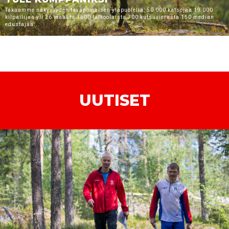
Takaamme näkyvyyden tavanomaisen yläpuolella: 50 000 katsojaa 19 000
kilpailijaa yli 26 maasta 1600 talkoolaista 700 kutsuvierasta 150 median
edustajaa...
UUTISET