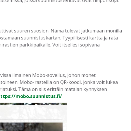
isemissa, joissa suunnistustehtävät ovat helpohkoja.
vuttivat suuren suosion. Nämä tulevat jatkumaan monilla
ostamaan suunnistuskartan. Tyypillisesti kartta ja rata
rastien parkkipaikalle. Voit itsellesi sopivana
avissa ilmainen Mobo-sovellus, johon monet
toineen. Mobo-rasteilla on QR-koodi, jonka voit lukea
rjatuksi. Tämä on siis erittäin matalan kynnyksen
ttps://mobo.suunnistus.fi/