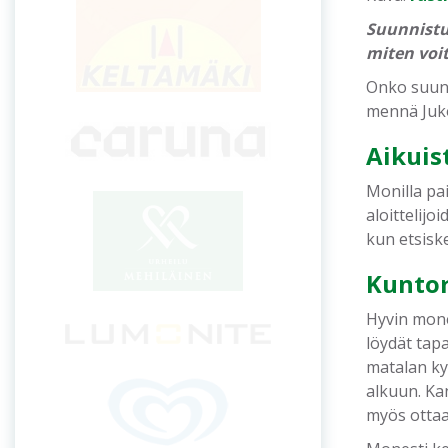
Suunnistus
miten voi
Onko suunn
mennä Juk
Aikuis
Monilla pa
aloittelijo
kun etsisk
Kunto
Hyvin mone
löydät tapa
matalan ky
alkuun. Ka
myös ottaa