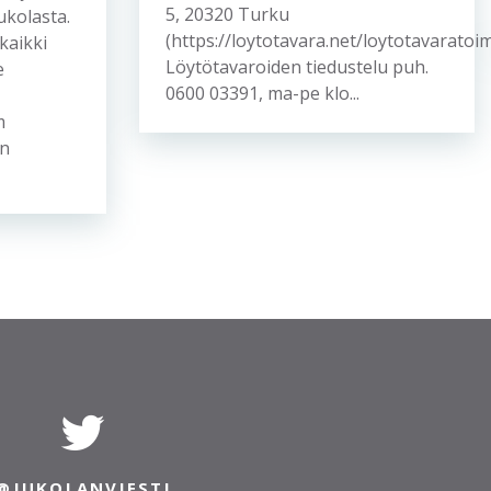
5, 20320 Turku
ukolasta.
(https://loytotavara.net/loytotavaratoim
kaikki
Löytötavaroiden tiedustelu puh.
e
0600 03391, ma-pe klo...
om
an
@JUKOLANVIESTI