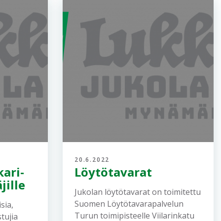
20.6.2022
ari-
Löytötavarat
jille
Jukolan löytötavarat on toimitettu
Suomen Löytötavarapalvelun
sia,
Turun toimipisteelle Viilarinkatu
stujia