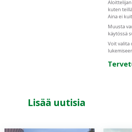
Aloittelija
kuten teil
Aina ei ku
Muusta varu
käytössä s
Voit valit
lukemiseen.
Tervet
Lisää uutisia