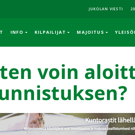
JUKOLAN VIESTI
2
T
INFO
KILPAILIJAT
MAJOITUS
YLEIS
ten voin aloit
unnistuksen?