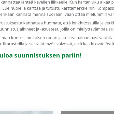
n kannattaa lähteä kävellen liikkeelle. Kun kartanluku alkaa p
lä. Lue huolella karttaa ja tutustu karttamerkkeihin. Kompa
itenkaan kannata mennä suoraan, vaan ottaa mielummin varm
stuksesta kannattaa huomata, että lenkkitossuilla ja verkkare
uunnistusjalkineet ja -asusteet, joilla on miellyttävämpää s
a oman kuntosi mukaisen radan ja kulkea haluamaasi vauhtia. 
 Iltarasteilla järjestäjät myös valvovat, että kaikki ovat löy
uloa suunnistuksen pariin!