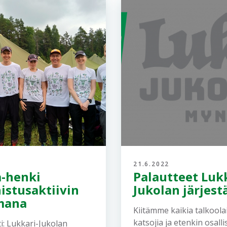
21.6.2022
a-henki
Palautteet Lukk
istusaktiivin
Jukolan järjestä
mana
Kiitämme kaikia talkoolai
katsojia ja etenkin osalli
i: Lukkari-Jukolan