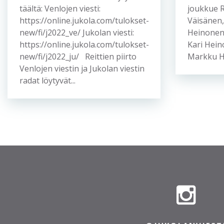
täältä: Venlojen viesti:
joukkue 
https://online.jukola.com/tulokset-
Väisänen,
new/fi/j2022_ve/ Jukolan viesti:
Heinonen,
https://online.jukola.com/tulokset-
Kari Hei
new/fi/j2022_ju/ Reittien piirto
Markku He
Venlojen viestin ja Jukolan viestin
radat löytyvät...