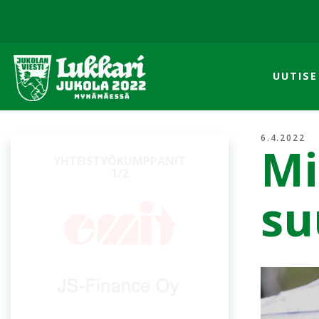
UUTISE
6.4.2022
Mi
YHTEISTYÖKUMPPANIT
2/2
su