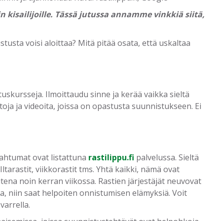
uin kisailijoille. Tässä jutussa annamme vinkkiä siitä,
sta voisi aloittaa? Mitä pitää osata, että uskaltaa
uskursseja. Ilmoittaudu sinne ja kerää vaikka sieltä
toja ja videoita, joissa on opastusta suunnistukseen. Ei
ahtumat ovat listattuna
rastilippu.fi
palvelussa. Sieltä
ltarastit, viikkorastit tms. Yhtä kaikki, nämä ovat
ena noin kerran viikossa. Rastien järjestäjät neuvovat
a, niin saat helpoiten onnistumisen elämyksiä. Voit
arrella.