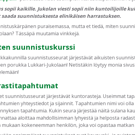
 sopii kaikille. Jukolan viesti sopii niin kuntoilijoille k
t saada suunnistuksesta elinikäisen harrastuksen.
istuskärpänen puraisemassa, mutta et tiedä, miten suunnistu
olaan? Tässäpä muutamia vinkkejä.
ten suunnistuskurssi
ikkakunnilla suunnistusseurat järjestävät aikuisten suunnist
iden porukka Lukkari-Jukolaan! Netistäkin löytyy monia sivus
elemään!
rastitapahtumat
t suunnistusseurat järjestävät kuntorasteja. Useimmat tap
htumien yhteystiedot ja sijainnit. Tapahtumien nimi voi olla I
nnyksen tapahtumia. Kukin seura järjestää näitä sulana kaut
nnattaa aloittaa mahdollisimman lyhyestä ja helposta radast
 mukaan kokeneemman henkilön, joka voi opastaa matkan v