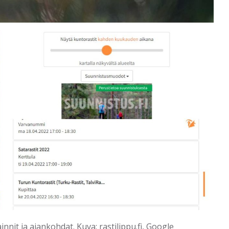
nnit ja ajankohdat. Kuva: rastilippu.fi, Google