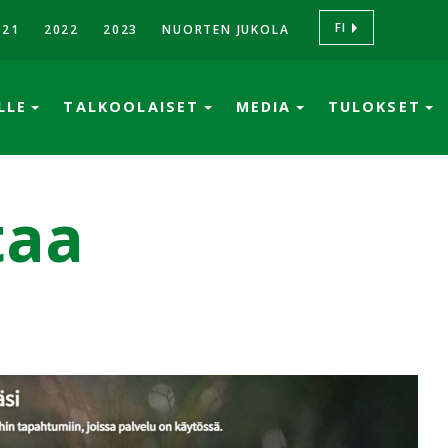
FI
021
2022
2023
NUORTEN JUKOLA
ÖLLE
TALKOOLAISET
MEDIA
TULOKSET
taa