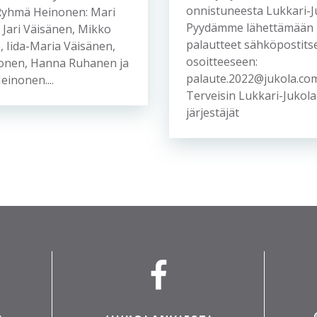
onnistuneesta Lukkari-J
Ryhmä Heinonen: Mari
Pyydämme lähettämään 
 Jari Väisänen, Mikko
palautteet sähköpostits
 Iida-Maria Väisänen,
osoitteeseen:
nonen, Hanna Ruhanen ja
palaute.2022@jukola.c
inonen....
Terveisin Lukkari-Jukol
järjestäjät