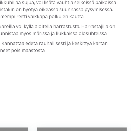
ikkuhiljaa sujua, voi lisätä vauhtia selkeissä paikoissa
ssistakin on hyötyä oikeassa suunnassa pysymisessä.
empi reitti vaikkapa polkujen kautta.
illa voi kyllä aloitella harrastusta. Harrastajilla on
uunnistaa myös märissä ja liukkaissa olosuhteissa.
Kannattaa edetä rauhallisesti ja keskittyä kartan
täneet pois maastosta.