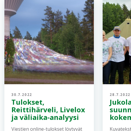
30.7.2022
28.7.2022
Tulokset,
Jukol
Reittihärveli, Livelox
suunn
ja väliaika-analyysi
koke
Viestien online-tulokset löytyvät
Kuvatekst