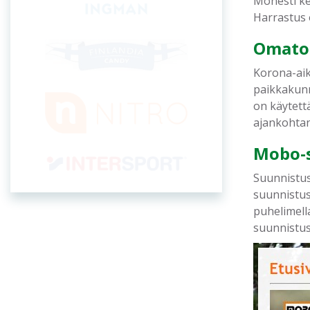
Monesti ke
Harrastus o
Omatoi
Korona-aik
paikkakunni
on käytettä
ajankohtan
Mobo-
Suunnistus
suunnistus
puhelimell
suunnistus