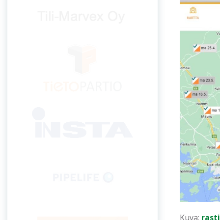
Kuva:
rasti