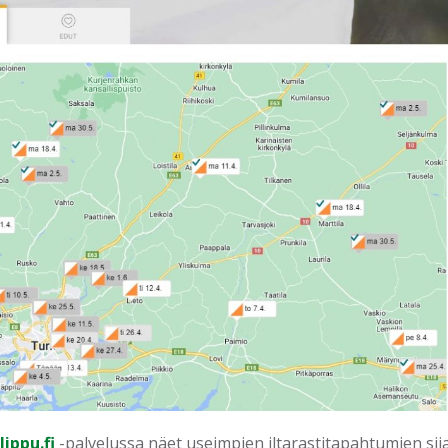
lippu.fi
-palvelussa näet useimpien iltarastitapahtumien sijai