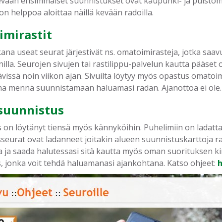
vään ensimmäiset suunnistukset ovat kaupunki- ja puistoma
n helppoa aloittaa näillä kevään radoilla.
mirastit
ana useat seurat järjestivät ns. omatoimirasteja, jotka saa
lla. Seurojen sivujen tai rastilippu-palvelun kautta pääset 
vissä noin viikon ajan. Sivuilta löytyy myös opastus omatoimi
a mennä suunnistamaan haluamasi radan. Ajanottoa ei ole.
suunnistus
 on löytänyt tiensä myös kännyköihin. Puhelimiin on ladatt
seurat ovat ladanneet joitakin alueen suunnistuskarttoja ra
a ja saada halutessasi sitä kautta myös oman suorituksen ki
, jonka voit tehdä haluamanasi ajankohtana. Katso ohjeet:
h