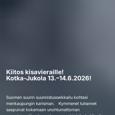
Kiitos kisavieraille!
Kiitos kisavieraille!
Kotka-Jukola 13.–
Kotka-Jukola 13.–14.6.2026!
14.6.2026!
Suomen suurin suunnistusseikkailu kohtasi
merikaupungin karisman. Kymmenet tuhannet
Suomen suurin suunnistusseikkailu kohtaa
saapuivat kokemaan unohtumattoman
merikaupungin karisman. Liity kymmenien