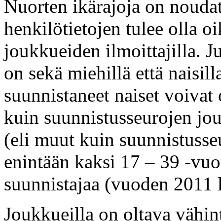
Nuorten ikärajoja on noudat
henkilötietojen tulee olla 
joukkueiden ilmoittajilla. J
on sekä miehillä että naisill
suunnistaneet naiset voivat 
kuin suunnistusseurojen jo
(eli muut kuin suunnistusse
enintään kaksi 17 – 39 -vu
suunnistajaa (vuoden 2011 
Joukkueilla on oltava vähi