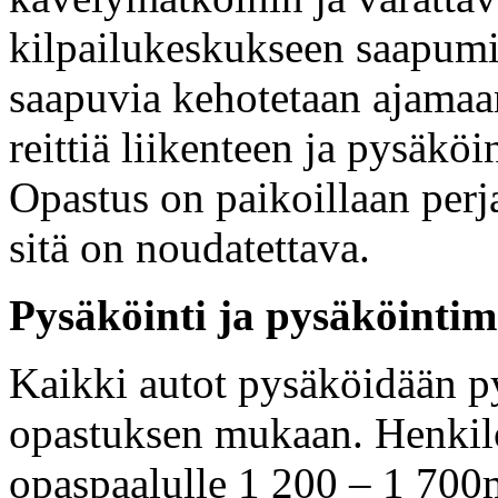
kilpailukeskukseen saapumi
saapuvia kehotetaan ajama
reittiä liikenteen ja pysäk
Opastus on paikoillaan perja
sitä on noudatettava.
Pysäköinti ja pysäköinti
Kaikki autot pysäköidään pys
opastuksen mukaan. Henkilö
opaspaalulle 1 200 – 1 700