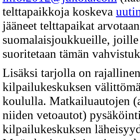
telttapaikkoja koskeva
uuti
jääneet telttapaikat arvotaan
suomalaisjoukkueille, joille
suoritetaan tämän vahvistuk
Lisäksi tarjolla on rajalline
kilpailukeskuksen välittömäs
koululla. Matkailuautojen (
niiden vetoautot) pysäköinti
kilpailukeskuksen läheisyyde