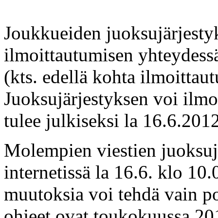
Joukkueiden juoksujärjestyk
ilmoittautumisen yhteydes
(kts. edellä kohta ilmoittau
Juoksujärjestyksen voi ilmoi
tulee julkiseksi la 16.6.201
Molempien viestien juoksujä
internetissä la 16.6. klo 1
muutoksia voi tehdä vain p
ohjeet ovat toukokuussa 201