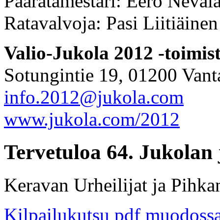
Pääratamestari: Eero Neval
Ratavalvoja: Pasi Liitiäine
Valio-Jukola 2012 -toimis
Sotungintie 19, 01200 Vant
info.2012@jukola.com
www.jukola.com/2012
Tervetuloa 64. Jukolan j
Keravan Urheilijat ja Pihka
Kilpailukutsu pdf muodoss