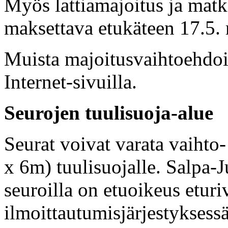
Myös lattiamajoitus ja matk
maksettava etukäteen 17.5.
Muista majoitusvaihtoehdois
Internet-sivuilla.
Seurojen tuulisuoja-alue
Seurat voivat varata vaihto-
x 6m) tuulisuojalle. Salpa-J
seuroilla on etuoikeus eturi
ilmoittautumisjärjestyksessä