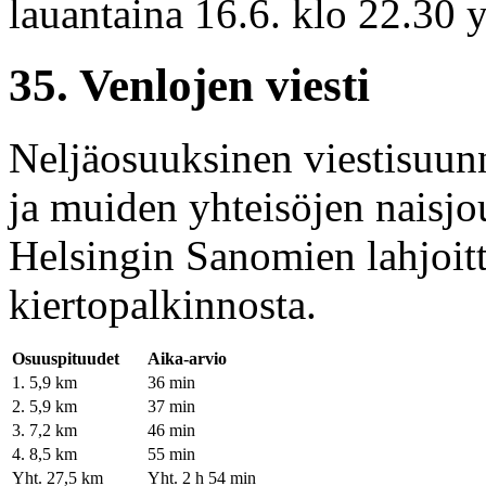
lauantaina 16.6. klo 22.30 y
35. Venlojen viesti
Neljäosuuksinen viestisuunn
ja muiden yhteisöjen naisjou
Helsingin Sanomien lahjoit
kiertopalkinnosta.
Osuuspituudet
Aika-arvio
1. 5,9 km
36 min
2. 5,9 km
37 min
3. 7,2 km
46 min
4. 8,5 km
55 min
Yht. 27,5 km
Yht. 2 h 54 min