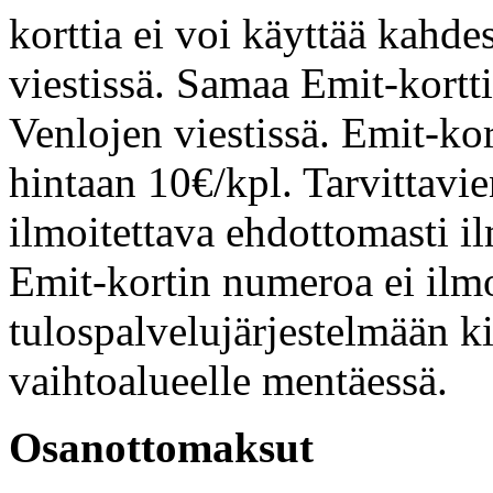
korttia ei voi käyttää kahd
viestissä. Samaa Emit-kortti
Venlojen viestissä. Emit-kort
hintaan 10€/kpl. Tarvittavi
ilmoitettava ehdottomasti i
Emit-kortin numeroa ei ilmo
tulospalvelujärjestelmään ki
vaihtoalueelle mentäessä.
Osanottomaksut