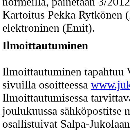
normeilla, painetaan 3/201
Kartoitus Pekka Rytkönen 
elektroninen (Emit).
Ilmoittautuminen
Ilmoittautuminen tapahtuu V
sivuilla osoitteessa
www.juk
Ilmoittautumisessa tarvittav
joulukuussa sähköpostitse nii
osallistuivat Salpa-Jukolaan 