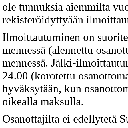
ole tunnuksia aiemmilta vuo
rekisteröidyttyään ilmoitta
Ilmoittautuminen on suorite
mennessä (alennettu osanot
mennessä. Jälki-ilmoittaut
24.00 (korotettu osanottom
hyväksytään, kun osanottom
oikealla maksulla.
Osanottajilta ei edellytetä 