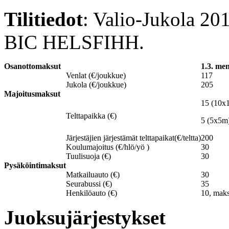
Tilitiedot
: Valio-Jukola 2
BIC HELSFIHH.
Osanottomaksut
1.3. me
Venlat (€/joukkue)
117
Jukola (€/joukkue)
205
Majoitusmaksut
15 (10x
Telttapaikka (€)
5 (5x5m
Järjestäjien järjestämät telttapaikat(€/teltta)
200
Koulumajoitus (€/hlö/yö )
30
Tuulisuoja (€)
30
Pysäköintimaksut
Matkailuauto (€)
30
Seurabussi (€)
35
Henkilöauto (€)
10, maks
Juoksujärjestykset