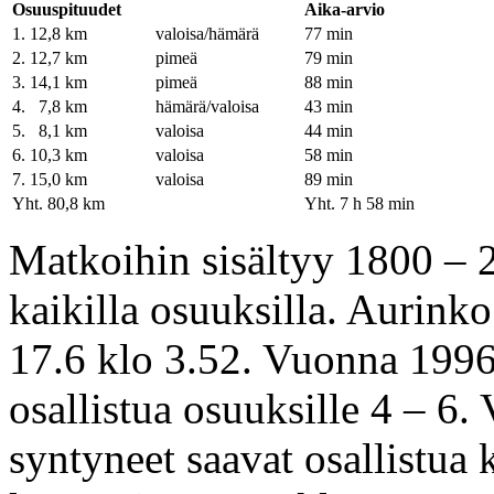
Osuuspituudet
Aika-arvio
1. 12,8 km
valoisa/hämärä
77 min
2. 12,7 km
pimeä
79 min
3. 14,1 km
pimeä
88 min
4. 7,8 km
hämärä/valoisa
43 min
5. 8,1 km
valoisa
44 min
6. 10,3 km
valoisa
58 min
7. 15,0 km
valoisa
89 min
Yht. 80,8 km
Yht. 7 h 58 min
Matkoihin sisältyy 1800 – 2
kaikilla osuuksilla. Aurinko
17.6 klo 3.52. Vuonna 1996
osallistua osuuksille 4 – 6
syntyneet saavat osallistua k