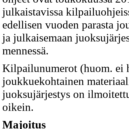
julkaistavissa kilpailuohjei
edellisen vuoden parasta j
ja julkaisemaan juoksujärje
mennessä.
Kilpailunumerot (huom. ei h
joukkuekohtainen materiaali
juoksujärjestys on ilmoitet
oikein.
Majoitus