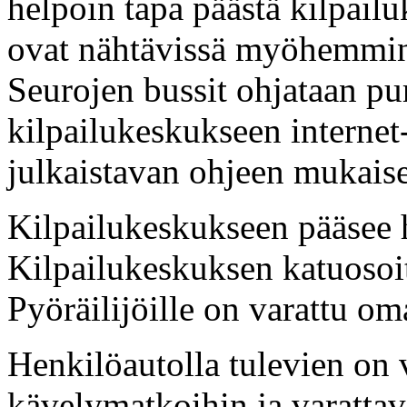
helpoin tapa päästä kilpail
ovat nähtävissä myöhemmin 
Seurojen bussit ohjataan pu
kilpailukeskukseen internet
julkaistavan ohjeen mukaise
Kilpailukeskukseen pääsee 
Kilpailukeskuksen katuosoit
Pyöräilijöille on varattu o
Henkilöautolla tulevien on 
kävelymatkoihin ja varattava