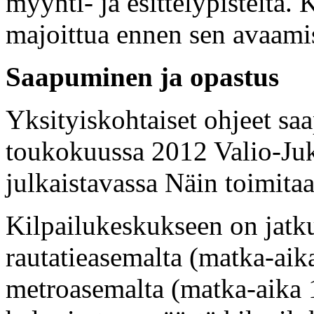
myynti- ja esittelypisteitä.
majoittua ennen sen avaami
Saapuminen ja opastus
Yksityiskohtaiset ohjeet sa
toukokuussa 2012 Valio-Juko
julkaistavassa Näin toimita
Kilpailukeskukseen on jatku
rautatieasemalta (matka-ai
metroasemalta (matka-aika 