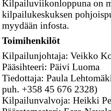
Kilpailuviikonloppuna on m
kilpailukeskuksen pohjoispuo
myydään infosta.
Toimihenkilöt
Kilpailunjohtaja: Veikko Ko
Pääsihteeri: Päivi Luoma
Tiedottaja: Paula Lehtomäki
puh. +358 45 676 2328)
Kilpailunvalvoja: Heikki Pe