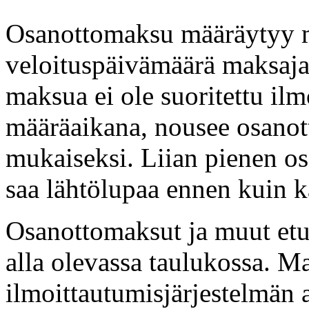
Osanottomaksu määräytyy m
veloituspäivämäärä maksajan
maksua ei ole suoritettu il
määräaikana, nousee osano
mukaiseksi. Liian pienen o
saa lähtölupaa ennen kuin 
Osanottomaksut ja muut etu
alla olevassa taulukossa. M
ilmoittautumisjärjestelmän a