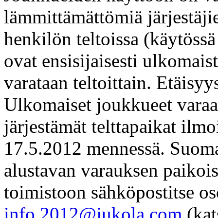
lämmittämättömiä järjestäjie
henkilön teltoissa (käytössä
ovat ensisijaisesti ulkomais
varataan teltoittain. Etäisy
Ulkomaiset joukkueet varaav
järjestämät telttapaikat ilm
17.5.2012 mennessä. Suomal
alustavan varauksen paikoi
toimistoon sähköpostitse os
info.2012@jukola.com
(kat