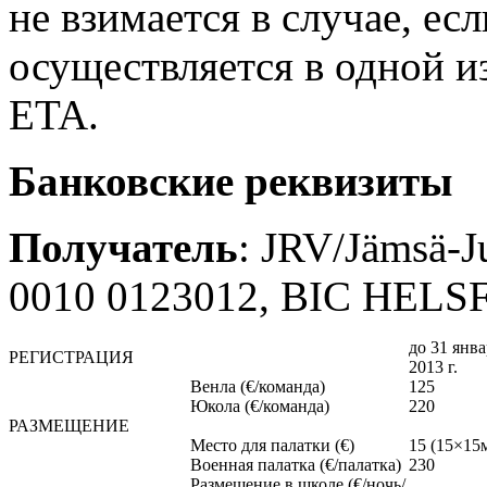
не взимается в случае, ес
осуществляется в одной и
ETA.
Банковские реквизиты
Получатель
: JRV/Jämsä-J
0010 0123012, BIC HELS
до 31 янва
РЕГИСТРАЦИЯ
2013 г.
Венла (€/команда)
125
Юкола (€/команда)
220
РАЗМЕЩЕНИЕ
Место для палатки (€)
15 (15×15
Военная палатка (€/палатка)
230
Размещение в школе (€/ночь/