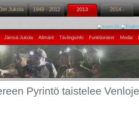
Om Jukola
1949 - 2012
2013
2014 -
Jämsä-Jukola
Allmänt
Tävlingsinfo
Funktionärer
Media
een Pyrintö taistelee Venloje