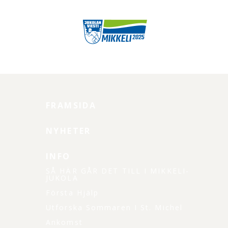
FRAMSIDA
NYHETER
INFO
SÅ HÄR GÅR DET TILL I MIKKELI-
JUKOLA
Första Hjälp
Utforska Sommaren I St. Michel
Ankomst