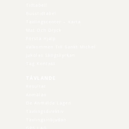
Tidtabell
Busstidtabel
Tävlingscenter – Karta
Mat Och Dryck
Första Hjälp
Välkommen Till Sankt Michel
Jukolas Skogskyrkan
Tag Kontakt
TÄVLANDE
Resultat
Anmälan
De Anmälda Lagen
Tävlingsdirektiv
Tävlingsinbjudan
GPS LAG