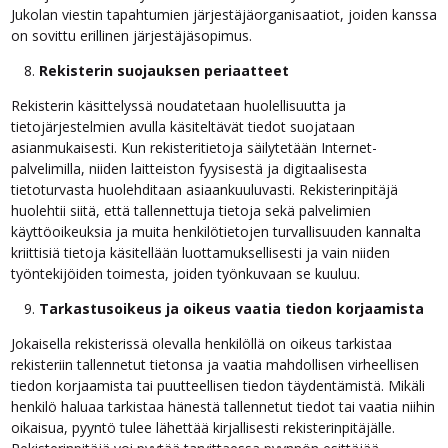
Jukolan viestin tapahtumien järjestäjäorganisaatiot, joiden kanssa
on sovittu erillinen järjestäjäsopimus.
Rekisterin suojauksen periaatteet
Rekisterin käsittelyssä noudatetaan huolellisuutta ja
tietojärjestelmien avulla käsiteltävät tiedot suojataan
asianmukaisesti. Kun rekisteritietoja säilytetään Internet-
palvelimilla, niiden laitteiston fyysisestä ja digitaalisesta
tietoturvasta huolehditaan asiaankuuluvasti. Rekisterinpitäjä
huolehtii siitä, että tallennettuja tietoja sekä palvelimien
käyttöoikeuksia ja muita henkilötietojen turvallisuuden kannalta
kriittisiä tietoja käsitellään luottamuksellisesti ja vain niiden
työntekijöiden toimesta, joiden työnkuvaan se kuuluu.
Tarkastusoikeus ja oikeus vaatia tiedon korjaamista
Jokaisella rekisterissä olevalla henkilöllä on oikeus tarkistaa
rekisteriin tallennetut tietonsa ja vaatia mahdollisen virheellisen
tiedon korjaamista tai puutteellisen tiedon täydentämistä. Mikäli
henkilö haluaa tarkistaa hänestä tallennetut tiedot tai vaatia niihin
oikaisua, pyyntö tulee lähettää kirjallisesti rekisterinpitäjälle.