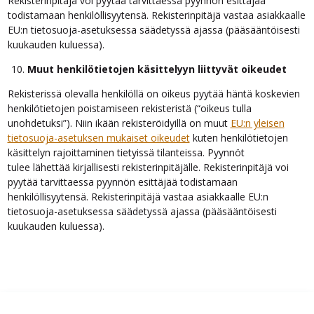
Rekisterinpitäjä voi pyytää tarvittaessa pyynnön esittäjää
todistamaan henkilöllisyytensä. Rekisterinpitäjä vastaa asiakkaalle
EU:n tietosuoja-asetuksessa säädetyssä ajassa (pääsääntöisesti
kuukauden kuluessa).
Muut henkilötietojen käsittelyyn liittyvät oikeudet
Rekisterissä olevalla henkilöllä on oikeus pyytää häntä koskevien
henkilötietojen poistamiseen rekisteristä (“oikeus tulla
unohdetuksi”). Niin ikään rekisteröidyillä on muut
EU:n yleisen
tietosuoja-asetuksen mukaiset oikeudet
kuten henkilötietojen
käsittelyn rajoittaminen tietyissä tilanteissa. Pyynnöt
tulee lähettää kirjallisesti rekisterinpitäjälle. Rekisterinpitäjä voi
pyytää tarvittaessa pyynnön esittäjää todistamaan
henkilöllisyytensä. Rekisterinpitäjä vastaa asiakkaalle EU:n
tietosuoja-asetuksessa säädetyssä ajassa (pääsääntöisesti
kuukauden kuluessa).