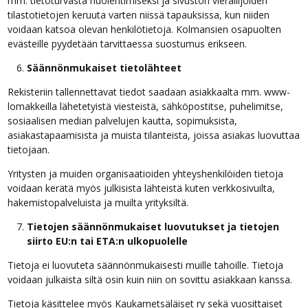
mm. tietoturvasta huolehtimiseksi ja sivuston vierailijoiden
tilastotietojen keruuta varten niissä tapauksissa, kun niiden
voidaan katsoa olevan henkilötietoja. Kolmansien osapuolten
evästeille pyydetään tarvittaessa suostumus erikseen.
Säännönmukaiset tietolähteet
Rekisteriin tallennettavat tiedot saadaan asiakkaalta mm. www-
lomakkeilla lähetetyistä viesteistä, sähköpostitse, puhelimitse,
sosiaalisen median palvelujen kautta, sopimuksista,
asiakastapaamisista ja muista tilanteista, joissa asiakas luovuttaa
tietojaan.
Yritysten ja muiden organisaatioiden yhteyshenkilöiden tietoja
voidaan kerätä myös julkisista lähteistä kuten verkkosivuilta,
hakemistopalveluista ja muilta yrityksiltä.
Tietojen säännönmukaiset luovutukset ja tietojen
siirto EU:n tai ETA:n ulkopuolelle
Tietoja ei luovuteta säännönmukaisesti muille tahoille. Tietoja
voidaan julkaista siltä osin kuin niin on sovittu asiakkaan kanssa.
Tietoja käsittelee myös Kaukametsäläiset ry sekä vuosittaiset