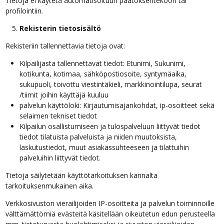
Tietoja ei käytetä automatisoituun päätöksentekoon tai
profilointiin.
Rekisterin tietosisältö
Rekisteriin tallennettavia tietoja ovat:
Kilpailijasta tallennettavat tiedot: Etunimi, Sukunimi,
kotikunta, kotimaa, sähköpostiosoite, syntymäaika,
sukupuoli, toivottu viestintäkieli, markkinointilupa, seurat
/tiimit joihin käyttäjä kuuluu
palvelun käyttöloki: Kirjautumisajankohdat, ip-osoitteet sekä
selaimen tekniset tiedot
Kilpailun osallistumiseen ja tulospalveluun liittyvät tiedot
tiedot tilatuista palveluista ja niiden muutoksista,
laskutustiedot, muut asiakassuhteeseen ja tilattuihin
palveluihin liittyvät tiedot.
Tietoja säilytetään käyttötarkoituksen kannalta
tarkoituksenmukainen aika.
Verkkosivuston vierailijoiden IP-osoitteita ja palvelun toiminnoille
välttämättömiä evästeitä käsitellään oikeutetun edun perusteella