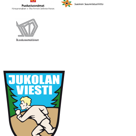
Kaukametsäläiset ry
Petri Paukkunen, puheenjohtaja
0400 669 203
petri.paukkunen@jukola.com
© 2026 Kaukametsäläiset ry