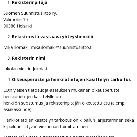
Rekisterinpitäjä
Suomen Suunnistusliitto ry.
Valimotie 10
00380 Helsinki
Rekisteristä vastaava yhteyshenkilö
Mika Ilomäki, mika.ilomaki@suunnistusliitto.fi
Rekisterin nimi
Jukolan viestin Jukola-tili
Oikeusperuste ja henkilötietojen käsittelyn tarkoitus
EU:n yleisen tietosuoja-asetuksen mukainen oikeusperuste
henkilötietojen käsittelylle on
henkilön suostumus ja rekisterinpitäjän oikeutettu etu (aiempi
asiakassuhde).
Henkilötietojen käsittelyn tarkoitus on kilpailun järjestäminen sekä
kilpailuun liittyvän viestinnän toimittaminen