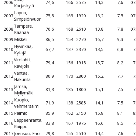
2006
74,6
166
3575
14,3
7,6
07
Karjaskylä
Lapua,
2007
75,8
163
1920
15,2
7,5
07
Simpsiönvuori
Tampere,
2008
76,6
168
2610
13,8
7,8
07
Kaanaa
2009
Mikkeli
86,5
154
2270
16,7
9,3
7
Hyvinkää,
2010
67,7
137
3370
13,5
6,8
7
Kytäjä
Virolahti,
2011
79,4
156
1915
15,7
8,2
7
Ravijoki
Vantaa,
2012
80,9
170
2800
15,2
7,7
7
Hakunila
Jämsä,
2013
81,3
185
1800
15,1
7,5
7
Myllymäki
Kuopio,
2014
71,9
138
2585
14,1
7,5
7
Vehmersalmi
2015
Paimio
85,9
162
2150
15,8
8,1
8
Lappeenranta,
2016
83,8
167
1975
16,6
8,5
7
Raippo
2017
Joensuu, Eno
79,8
155
2510
14,4
7,6
7