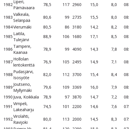
Liperi,
1982
78,5
117
2960
15,0
8,0
08
Pärnävaara
Valkeala,
1983
80,6
99
2735
15,5
8,0
08
Selänpää
1984
Vierumäki
80,5
86
3180
14,2
8,2
08
Laitila,
1985
88,9
106
1680
17,1
8,5
08
Tulejärvi
Tampere,
1986
78,9
99
4090
14,3
7,8
08
Kaanaa
Hollolan
1987
76,9
105
2495
14,9
7,1
08
lentokenttä
Pudasjärvi,
1988
82,0
112
3700
15,4
8,4
08
Isosyöte
Joutseno,
1989
79,6
109
3369
16,0
7,9
08
Myllymäki
1990
Juva, Koikkala
78,9
97
3870
14,7
7,2
08
Vimpeli,
1991
74,5
101
2200
14,6
7,6
07
Lakeaharju
Virolahti,
1992
80,0
113
2000
14,5
8,3
07
Ravijoki
1993
Paimio kk
81,4
120
2290
15,0
8,3
07