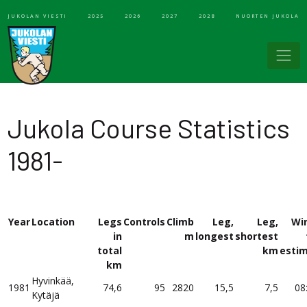
JUKOLAN VIESTI
2025
2026
2027
2028
NUORTEN JUKOLA
Jukola Course Statistics
1981-
Year
Location
Legs
Controls
Climb
Leg,
Leg,
Wi
in
m
longest
shortest
total
km
esti
km
Hyvinkää,
1981
74,6
95
2820
15,5
7,5
08
Kytäjä