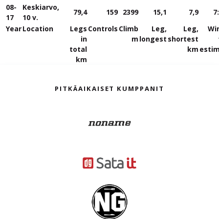
08-
Keskiarvo,
79,4
159
2399
15,1
7,9
7
17
10 v.
Year
Location
Legs
Controls
Climb
Leg,
Leg,
Wi
in
m
longest
shortest
total
km
esti
km
PITKÄAIKAISET KUMPPANIT