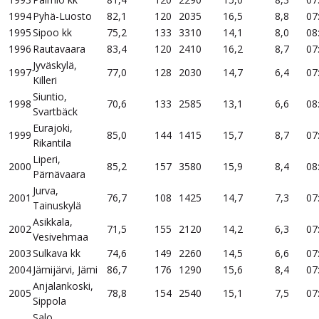
1994
Pyhä-Luosto
82,1
120
2035
16,5
8,8
07
1995
Sipoo kk
75,2
133
3310
14,1
8,0
08
1996
Rautavaara
83,4
120
2410
16,2
8,7
07
Jyväskylä,
1997
77,0
128
2030
14,7
6,4
07
Killeri
Siuntio,
1998
70,6
133
2585
13,1
6,6
08
Svartbäck
Eurajoki,
1999
85,0
144
1415
15,7
8,7
07
Rikantila
Liperi,
2000
85,2
157
3580
15,9
8,4
08
Pärnävaara
Jurva,
2001
76,7
108
1425
14,7
7,3
07
Tainuskylä
Asikkala,
2002
71,5
155
2120
14,2
6,3
07
Vesivehmaa
2003
Sulkava kk
74,6
149
2260
14,5
6,6
07
2004
Jämijärvi, Jämi
86,7
176
1290
15,6
8,4
07
Anjalankoski,
2005
78,8
154
2540
15,1
7,5
07
Sippola
Salo,