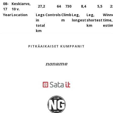
08-
Keskiarvo,
27,2
64
730
8,4
5,5
2
17
10 v.
Year
Location
Legs
Controls
Climb
Leg,
Leg,
Winn
in
m
longest
shortest
time,
total
km
esti
km
PITKÄAIKAISET KUMPPANIT