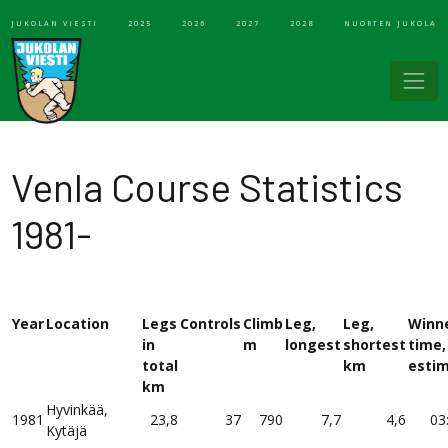
JUKOLAN VIESTI
2025
2026
2027
2028
NUORTEN JUKOLA
Venla Course Statistics
1981-
Year
Location
Legs
Controls
Climb
Leg,
Leg,
Winn
in
m
longest
shortest
time,
total
km
esti
km
Hyvinkää,
1981
23,8
37
790
7,7
4,6
03
Kytäjä