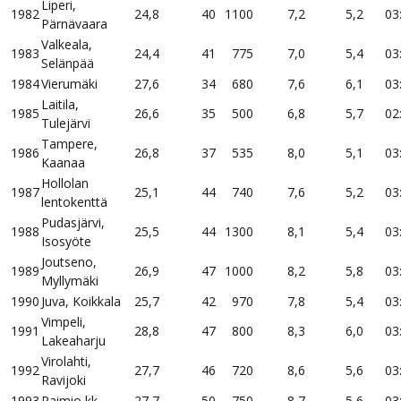
Liperi,
1982
24,8
40
1100
7,2
5,2
03
Pärnävaara
Valkeala,
1983
24,4
41
775
7,0
5,4
03
Selänpää
1984
Vierumäki
27,6
34
680
7,6
6,1
03
Laitila,
1985
26,6
35
500
6,8
5,7
02
Tulejärvi
Tampere,
1986
26,8
37
535
8,0
5,1
03
Kaanaa
Hollolan
1987
25,1
44
740
7,6
5,2
03
lentokenttä
Pudasjärvi,
1988
25,5
44
1300
8,1
5,4
03
Isosyöte
Joutseno,
1989
26,9
47
1000
8,2
5,8
03
Myllymäki
1990
Juva, Koikkala
25,7
42
970
7,8
5,4
03
Vimpeli,
1991
28,8
47
800
8,3
6,0
03
Lakeaharju
Virolahti,
1992
27,7
46
720
8,6
5,6
03
Ravijoki
1993
Paimio kk
27,7
50
750
8,7
5,6
03