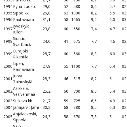
1994
Pyhä-Luosto
29,0
52
580
8,6
5,7
02
1995
Sipoo kk
26,8
63
1000
8,2
5,5
03
1996
Rautavaara
31,1
58
1065
9,2
6,0
03
Jyväskylä,
1997
23,8
60
650
7,4
4,7
02
Killeri
Siuntio,
1998
24,0
41
675
7,7
4,6
02
Svartbäck
Eurajoki,
1999
28,7
60
560
8,8
6.0
03
Rikantila
Liperi,
2000
27,8
55
1100
7,7
6,4
03
Pärnävaara
Jurva
2001
28,3
46
515
8,2
6,1
02
Tainuskylä
Asikkala,
2002
25,2
60
700
8,0
5,4
03
Vesivehmaa
2003
Sulkava kk
21,7
59
725
6,6
4,9
02
2004
Jämijärvi, Jämi
30,2
68
380
8,5
6,3
02
Anjalankoski,
2005
24,3
58
670
7,8
5,1
02
Sippola
Salo,