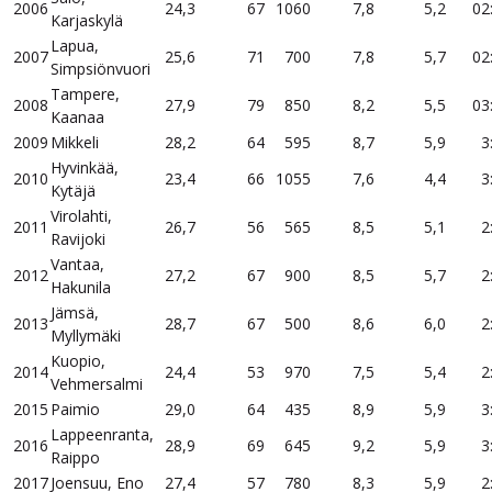
2006
24,3
67
1060
7,8
5,2
02
Karjaskylä
Lapua,
2007
25,6
71
700
7,8
5,7
02
Simpsiönvuori
Tampere,
2008
27,9
79
850
8,2
5,5
03
Kaanaa
2009
Mikkeli
28,2
64
595
8,7
5,9
3
Hyvinkää,
2010
23,4
66
1055
7,6
4,4
3
Kytäjä
Virolahti,
2011
26,7
56
565
8,5
5,1
2
Ravijoki
Vantaa,
2012
27,2
67
900
8,5
5,7
2
Hakunila
Jämsä,
2013
28,7
67
500
8,6
6,0
2
Myllymäki
Kuopio,
2014
24,4
53
970
7,5
5,4
2
Vehmersalmi
2015
Paimio
29,0
64
435
8,9
5,9
3
Lappeenranta,
2016
28,9
69
645
9,2
5,9
3
Raippo
2017
Joensuu, Eno
27,4
57
780
8,3
5,9
2