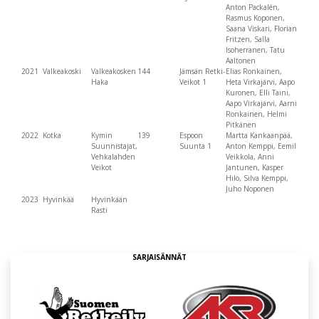
Anton Packalén,
Rasmus Koponen,
Saana Viskari, Florian
Fritzen, Salla
Isoherranen, Tatu
Aaltonen
2021
Valkeakoski
Valkeakosken
144
Jämsän Retki-
Elias Ronkainen,
Haka
Veikot 1
Heta Virkajärvi, Aapo
Kuronen, Elli Taini,
Aapo Virkajärvi, Aarni
Ronkainen, Helmi
Pitkänen
2022
Kotka
Kymin
139
Espoon
Martta Kankaanpää,
Suunnistajat,
Suunta 1
Anton Kemppi, Eemil
Vehkalahden
Veikkola, Anni
Veikot
Jantunen, Kasper
Hilo, Silva Kemppi,
Juho Noponen
2023
Hyvinkää
Hyvinkään
Rasti
SARJAISÄNNÄT