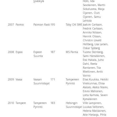
Jyväskylä
Hölli, Iida
Savolainen, Martti
Siikaluoma, Maija
Ojanen, Outi
Ojanen, Samu
Lehtola
2007
Paimio
Paimion Rasti
195
Täby OK SWE
Joakim Carlsson,
Fredrik Carlsson,
Annika Nilsson,
Henrik Olsson,
Christin Lövald
Hellberg, Lisa Larsen,
Oskar Sjöberg
2008
Espoo
Espoon
187
MS Parma
Tuomo Stenberg,
Suunta
Sami Hämäläinen,
Essi Hakala, Juho
Dahl, Reeta
Rantanen, Tiia
Miettinen, Antti
Vainio
2009
Vaasa
Vaasan
171
Tampereen
Elias Kuukka, Heikki
Suunnistajat
Pyrintö
Virekunnas, Eliisa
Alatalo, Aleksi Niemi,
Emmi Mähönen,
Lotta Karhola, Severi
Kymäläinen
2010
Tampere
Tampereen
183
Helsingin
Ville Lampinen,
Pyrintö
Suunnistajat
Luukas Valtonen,
Helena Matilainen,
Atte Hietaoja, Pihla