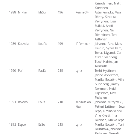
Kainulainen, Matti
Karvonen
1988
Mikkeli
MiSu
196
Reima-34
Astra Francke, Vesa
Rönty, Sinikka
Väyrynen, Jussi
Mäkilä, Antti
Väyrynen, Nelli
Rimminen, Tero
Aaltonen
1989
Kouvola
KouRa
199
IF Femman
Johanna Paro, Mats
Haldin, Sylvia Paro,
Tomas Lågland, Carl-
Oscar Granberg,
Tuovi Hahto, Jan
Torrkulla
1990
Pori
RasKa
215
Lynx
Terhi Hyttinen,
Janne Wickström,
Marika Boström, Ville
Sundberg, Jimmy
Norrman, Heidi
Liljeström, Max
Packalen
1991
Isokyrö
PoRa
218
Kangasalan
Johanna Niittymäki,
Kisa
Petteri Laitinen, Eeva
Lepo, Kimmo Vänni,
Ville Kivelä, Iina
Laitinen, Mikko Lepo
1992
Espoo
EsSu
215
Lynx
Marika Boström, Toni
Louhisola, Johanna
Packalen, Samuli