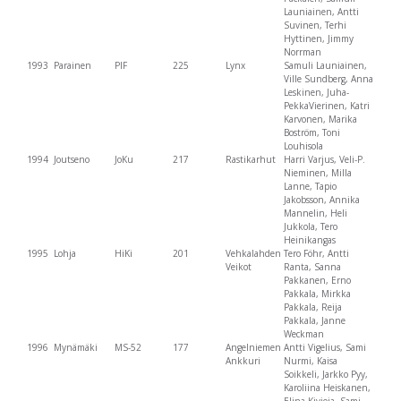
Launiainen, Antti
Suvinen, Terhi
Hyttinen, Jimmy
Norrman
1993
Parainen
PIF
225
Lynx
Samuli Launiainen,
Ville Sundberg, Anna
Leskinen, Juha-
PekkaVierinen, Katri
Karvonen, Marika
Boström, Toni
Louhisola
1994
Joutseno
JoKu
217
Rastikarhut
Harri Varjus, Veli-P.
Nieminen, Milla
Lanne, Tapio
Jakobsson, Annika
Mannelin, Heli
Jukkola, Tero
Heinikangas
1995
Lohja
HiKi
201
Vehkalahden
Tero Föhr, Antti
Veikot
Ranta, Sanna
Pakkanen, Erno
Pakkala, Mirkka
Pakkala, Reija
Pakkala, Janne
Weckman
1996
Mynämäki
MS-52
177
Angelniemen
Antti Vigelius, Sami
Ankkuri
Nurmi, Kaisa
Soikkeli, Jarkko Pyy,
Karoliina Heiskanen,