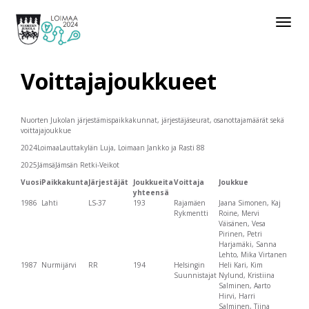
Toggle
navigat
Voittajajoukkueet
Nuorten Jukolan järjestämispaikkakunnat, järjestäjäseurat, osanottajamäärät sekä
voittajajoukkue
2024LoimaaLauttakylän Luja, Loimaan Jankko ja Rasti 88
2025JämsäJämsän Retki-Veikot
Vuosi
Paikkakunta
Järjestäjät
Joukkueita
Voittaja
Joukkue
yhteensä
1986
Lahti
LS-37
193
Rajamäen
Jaana Simonen, Kaj
Rykmentti
Roine, Mervi
Väisänen, Vesa
Pirinen, Petri
Harjamäki, Sanna
Lehto, Mika Virtanen
1987
Nurmijärvi
RR
194
Helsingin
Heli Kari, Kim
Suunnistajat
Nylund, Kristiina
Salminen, Aarto
Hirvi, Harri
Salminen, Tiina