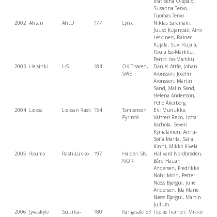
Matleena Ojapalo,
Susanna Tervo,
Tuomas Tervo
2002
Ähtäri
ÄhtU
177
Lynx
Niklas Saramäki,
Juuso Kujanpää, Aino
Leskinen, Rainer
Kujala, Suvi Kujala,
Paula Iso-Markku,
Pentti Iso-Markku
2003
Helsinki
HS
184
OK Tisaren,
Daniel Attås, Johan
SWE
Aronsson, Josefin
Aronsson, Martin
Sand, Malin Sand,
Helena Andersson,
Pelle Åkerberg
2004
Lieksa
Lieksan Rasti
154
Tampereen
Eki Munukka,
Pyrintö
Valtteri Repo, Lotta
Karhola, Severi
Kymäläinen, Anna-
Sofia Marila, Saila
Kinni, Mikko Kivelä
2005
Rauma
Rasti-Lukko
197
Halden SK,
Hallvard Nordbrøden,
NOR
Bård Hauan
Andersen, Fredrikke
Nohr Moth, Petter
Næss Bjørgul, Julie
Andersen, Ida Marie
Næss Bjørgul, Martin
Jullum
2006
Jyväskylä
Suunta-
180
Kangasala SK
Topias Tiainen, Mikko