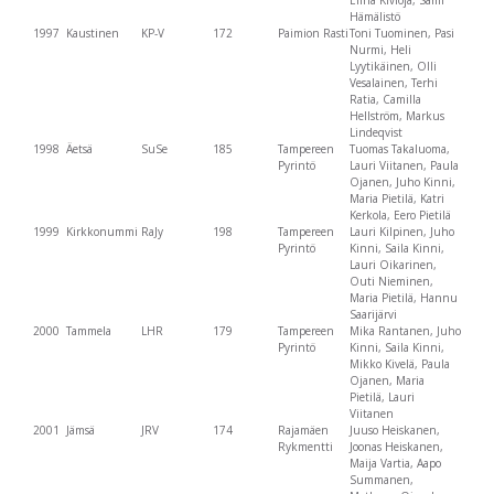
Elina Kivioja, Sami
Hämälistö
1997
Kaustinen
KP-V
172
Paimion Rasti
Toni Tuominen, Pasi
Nurmi, Heli
Lyytikäinen, Olli
Vesalainen, Terhi
Ratia, Camilla
Hellström, Markus
Lindeqvist
1998
Äetsä
SuSe
185
Tampereen
Tuomas Takaluoma,
Pyrintö
Lauri Viitanen, Paula
Ojanen, Juho Kinni,
Maria Pietilä, Katri
Kerkola, Eero Pietilä
1999
Kirkkonummi
RaJy
198
Tampereen
Lauri Kilpinen, Juho
Pyrintö
Kinni, Saila Kinni,
Lauri Oikarinen,
Outi Nieminen,
Maria Pietilä, Hannu
Saarijärvi
2000
Tammela
LHR
179
Tampereen
Mika Rantanen, Juho
Pyrintö
Kinni, Saila Kinni,
Mikko Kivelä, Paula
Ojanen, Maria
Pietilä, Lauri
Viitanen
2001
Jämsä
JRV
174
Rajamäen
Juuso Heiskanen,
Rykmentti
Joonas Heiskanen,
Maija Vartia, Aapo
Summanen,