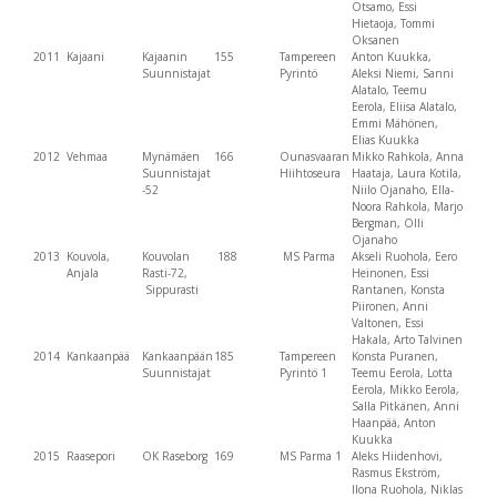
Otsamo, Essi
Hietaoja, Tommi
Oksanen
2011
Kajaani
Kajaanin
155
Tampereen
Anton Kuukka,
Suunnistajat
Pyrintö
Aleksi Niemi, Sanni
Alatalo, Teemu
Eerola, Eliisa Alatalo,
Emmi Mähönen,
Elias Kuukka
2012
Vehmaa
Mynämäen
166
Ounasvaaran
Mikko Rahkola, Anna
Suunnistajat
Hiihtoseura
Haataja, Laura Kotila,
-52
Niilo Ojanaho, Ella-
Noora Rahkola, Marjo
Bergman, Olli
Ojanaho
2013
Kouvola,
Kouvolan
188
MS Parma
Akseli Ruohola, Eero
Anjala
Rasti-72,
Heinonen, Essi
Sippurasti
Rantanen, Konsta
Piironen, Anni
Valtonen, Essi
Hakala, Arto Talvinen
2014
Kankaanpää
Kankaanpään
185
Tampereen
Konsta Puranen,
Suunnistajat
Pyrintö 1
Teemu Eerola, Lotta
Eerola, Mikko Eerola,
Salla Pitkänen, Anni
Haanpää, Anton
Kuukka
2015
Raasepori
OK Raseborg
169
MS Parma 1
Aleks Hiidenhovi,
Rasmus Ekström,
Ilona Ruohola, Niklas