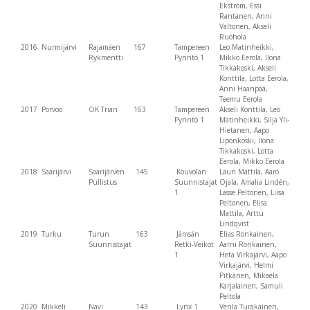
Ekström, Essi
Rantanen, Anni
Valtonen, Akseli
Ruohola
2016
Nurmijärvi
Rajamäen
167
Tampereen
Leo Matinheikki,
Rykmentti
Pyrintö 1
Mikko Eerola, Ilona
Tikkakoski, Akseli
Konttila, Lotta Eerola,
Anni Haanpää,
Teemu Eerola
2017
Porvoo
OK Trian
163
Tampereen
Akseli Konttila, Leo
Pyrintö 1
Matinheikki, Silja Yli-
Hietanen, Aapo
Liponkoski, Ilona
Tikkakoski, Lotta
Eerola, Mikko Eerola
2018
Saarijärvi
Saarijärven
145
Kouvolan
Lauri Mattila, Aaro
Pullistus
Suunnistajat
Ojala, Amalia Lindén,
1
Lasse Peltonen, Liisa
Peltonen, Elisa
Mattila, Arttu
Lindqvist
2019
Turku
Turun
163
Jämsän
Elias Ronkainen,
Suunnistajat
Retki-Veikot
Aarni Ronkainen,
1
Heta Virkajärvi, Aapo
Virkajärvi, Helmi
Pitkänen, Mikaela
Karjalainen, Samuli
Peltola
2020
Mikkeli
Navi
143
Lynx 1
Venla Turakainen,