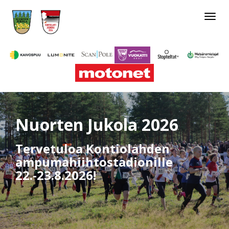
Toggle
navigat
Nuorten Jukola 2026
Tervetuloa Kontiolahden
ampumahiihtostadionille
22.-23.8.2026!