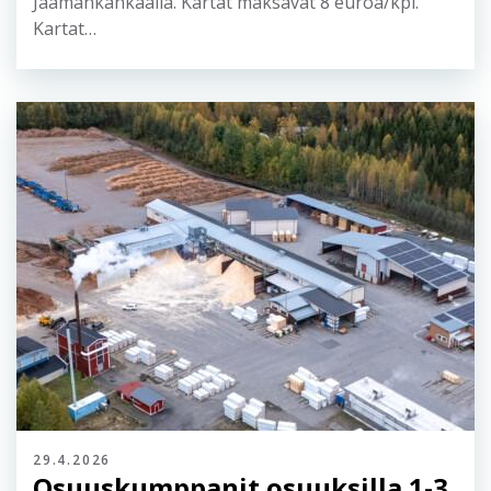
Jaamankankaalla. Kartat maksavat 8 euroa/kpl.
Kartat…
29.4.2026
Osuuskumppanit osuuksilla 1-3