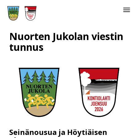
Toggle
navigat
Nuorten Jukolan viestin
tunnus
Seinänousua ja Höytiäisen