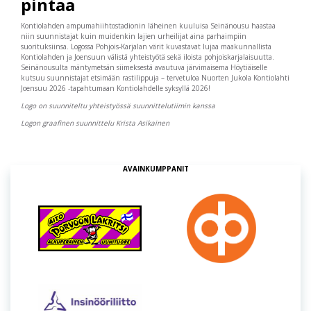
pintaa
Kontiolahden ampumahiihtostadionin läheinen kuuluisa Seinänousu haastaa
niin suunnistajat kuin muidenkin lajien urheilijat aina parhaimpiin
suorituksiinsa. Logossa Pohjois-Karjalan värit kuvastavat lujaa maakunnallista
Kontiolahden ja Joensuun välistä yhteistyötä sekä iloista pohjoiskarjalaisuutta.
Seinänousulta mäntymetsän siimeksestä avautuva järvimaisema Höytiäiselle
kutsuu suunnistajat etsimään rastilippuja – tervetuloa Nuorten Jukola Kontiolahti
Joensuu 2026 -tapahtumaan Kontiolahdelle syksyllä 2026!
Logo on suunniteltu yhteistyössä suunnittelutiimin kanssa
Logon graafinen suunnittelu Krista Asikainen
AVAINKUMPPANIT