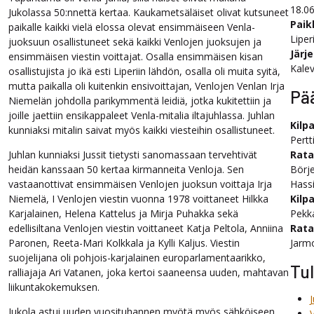
18.0
Jukolassa 50:nnettä kertaa. Kaukametsäläiset olivat kutsuneet
Paik
paikalle kaikki vielä elossa olevat ensimmäiseen Venla-
Liper
juoksuun osallistuneet sekä kaikki Venlojen juoksujen ja
Järje
ensimmäisen viestin voittajat. Osalla ensimmäisen kisan
Kalev
osallistujista jo ikä esti Liperiin lähdön, osalla oli muita syitä,
mutta paikalla oli kuitenkin ensivoittajan, Venlojen Venlan Irja
Pä
Niemelän johdolla parikymmentä leidiä, jotka kukitettiin ja
joille jaettiin ensikappaleet Venla-mitalia iltajuhlassa. Juhlan
Kilpa
kunniaksi mitalin saivat myös kaikki viesteihin osallistuneet.
Pertt
Juhlan kunniaksi Jussit tietysti sanomassaan tervehtivät
Rata
heidän kanssaan 50 kertaa kirmanneita Venloja. Sen
Börje
vastaanottivat ensimmäisen Venlojen juoksun voittaja Irja
Hassi
Niemelä, I Venlojen viestin vuonna 1978 voittaneet Hilkka
Kilpa
Karjalainen, Helena Kattelus ja Mirja Puhakka sekä
Pekka
edellisiltana Venlojen viestin voittaneet Katja Peltola, Anniina
Rata
Paronen, Reeta-Mari Kolkkala ja Kylli Kaljus. Viestin
Jarm
suojelijana oli pohjois-karjalainen europarlamentaarikko,
Tu
ralliajaja Ari Vatanen, joka kertoi saaneensa uuden, mahtavan
liikuntakokemuksen.
J
Jukola astui uuden vuosituhannen myötä myös sähköiseen