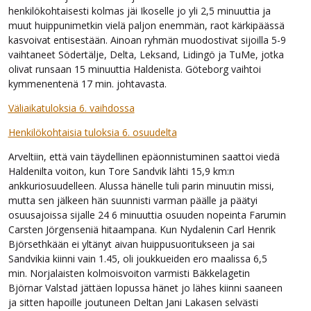
henkilökohtaisesti kolmas jäi Ikoselle jo yli 2,5 minuuttia ja
muut huippunimetkin vielä paljon enemmän, raot kärkipäässä
kasvoivat entisestään. Ainoan ryhmän muodostivat sijoilla 5-9
vaihtaneet Södertälje, Delta, Leksand, Lidingö ja TuMe, jotka
olivat runsaan 15 minuuttia Haldenista. Göteborg vaihtoi
kymmenentenä 17 min. johtavasta.
Väliaikatuloksia 6. vaihdossa
Henkilökohtaisia tuloksia 6. osuudelta
Arveltiin, että vain täydellinen epäonnistuminen saattoi viedä
Haldenilta voiton, kun Tore Sandvik lähti 15,9 km:n
ankkuriosuudelleen. Alussa hänelle tuli parin minuutin missi,
mutta sen jälkeen hän suunnisti varman päälle ja päätyi
osuusajoissa sijalle 24 6 minuuttia osuuden nopeinta Farumin
Carsten Jörgenseniä hitaampana. Kun Nydalenin Carl Henrik
Björsethkään ei yltänyt aivan huippusuoritukseen ja sai
Sandvikia kiinni vain 1.45, oli joukkueiden ero maalissa 6,5
min. Norjalaisten kolmoisvoiton varmisti Bäkkelagetin
Björnar Valstad jättäen lopussa hänet jo lähes kiinni saaneen
ja sitten hapoille joutuneen Deltan Jani Lakasen selvästi