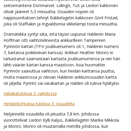
seitsemäntenä Domnarvet. Lidingö, TuS ja Liedon kakkonen
olivat jääneet 5,5 minuuttia. Osuuden nopein oli
nappisuorituksen tehnyt Bäkkelagetin kakkosen Göril Fristad,
joka oli Staffiakin ja Ingvaldsenia vikkelämpi toista minuuttia.
Dramatiikka syntyi siitä, että täysin uupunut Haldenin Maria
Hoffman otti vaihtotelineestä ankkurilleen Tampereen
Pyrinnön kartan (TP:n joukkuenumero oli 1, Haldenin numero
7, kartassa poikkiviivan kanssa). Ankkuri Heather Monro ei
tarkastanut saamastaan kartasta joukkuenumeroa ja niin hän
lähti väärän kartan kanssa maastoon. Asia huomattiin
Pyrinnön saavuttua vaihtoon, kun heidän karttansa puuttui,
mutta maastossa jo olevan Haldenin ankkuriosuuden kartta
oli jäljellä. Pyrintö sai varakartan ja Halden oli tuleva hylätyksi.
Väliaikatuloksia 3. vaihdossa
Henkilökohtaisia tuloksia 3. osuudelta
Neljännellä osuudella oli pituutta 7,8 km. Johdossa
vuorottelivat Liedon Kylli Kaljus, Bäkkelagetin Marika Mikkola
ja Monro. Monro oli muutamalla metrillä johdossa, kun