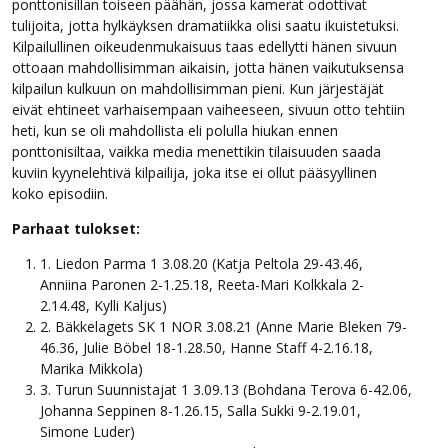
ponttonisillan toiseen päähän, jossa kamerat odottivat
tulijoita, jotta hylkäyksen dramatiikka olisi saatu ikuistetuksi.
Kilpailullinen oikeudenmukaisuus taas edellytti hänen sivuun
ottoaan mahdollisimman aikaisin, jotta hänen vaikutuksensa
kilpailun kulkuun on mahdollisimman pieni. Kun järjestäjät
eivät ehtineet varhaisempaan vaiheeseen, sivuun otto tehtiin
heti, kun se oli mahdollista eli polulla hiukan ennen
ponttonisiltaa, vaikka media menettikin tilaisuuden saada
kuviin kyynelehtivä kilpailija, joka itse ei ollut pääsyyllinen
koko episodiin.
Parhaat tulokset:
1. Liedon Parma 1 3.08.20 (Katja Peltola 29-43.46,
Anniina Paronen 2-1.25.18, Reeta-Mari Kolkkala 2-
2.14.48, Kylli Kaljus)
2. Bäkkelagets SK 1 NOR 3.08.21 (Anne Marie Bleken 79-
46.36, Julie Böbel 18-1.28.50, Hanne Staff 4-2.16.18,
Marika Mikkola)
3. Turun Suunnistajat 1 3.09.13 (Bohdana Terova 6-42.06,
Johanna Seppinen 8-1.26.15, Salla Sukki 9-2.19.01,
Simone Luder)