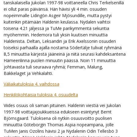
tanskalaisella Jukolan 1997-98 voittaneella Chris Terkelsenillä
ei ollut paras päivänsä. Hän hävisi yli 4 min. osuuden
nopeimmalle Lidingön Asgeir Mjösundille, mutta pystyi
kuitenkin pitämään Haldenin keulassa. Nydalen vaihtoi
toisena 4.21 jäljessä ja TuMe parikymmentä sekuntia
myöhemmin. Hedemora tuli yksin kuutisen minuuttia
Haldenista. Deltan, Leksandin ja Erik Axelssonin osuuden
toiseksi parhaalla ajalla nostama Södertälje tulivat ryhmänä
8,5 minuuttia kärjestä jääneinä ja niitä seurasi kahdeksantena
Hämeenlinna puolen minuutin päässä. Noin 11 minuuttia
johtavasta tuli seuraava ryhmä; Femman, Malung,
Bäkkelaget ja Vehkalahti.
Väliaikatuloksia 4. vaihdossa
Henkilökohtaisia tuloksia 4. osuudelta
Viides osuus oli saman pituinen. Haldenin viestiä vei Jukolan
1997-98 voittajajoukkueissa edukseen esiintynyt Bernt
Björnsgaard. Tuloksena oli nytkin osuusvoitto puolisen
minuuttia Göteborgin Thomas Aspia nopeampana, jolle
TuMen Janis Ozolins hävisi 2 ja Nydalenin Odin Tellesbö 3