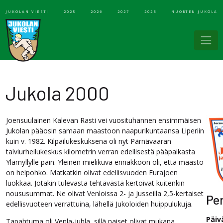
JUKOLAN VIESTI
2025
2026
2027
2028
NUORTEN JUKOLA
Jukola 2000
Joensuulainen Kalevan Rasti vei vuosituhannen ensimmäisen
Jukolan pääosin samaan maastoon naapurikuntaansa Liperiin
kuin v. 1982. Kilpailukeskuksena oli nyt Pärnävaaran
talviurheilukeskus kilometrin verran edellisestä pääpaikasta
Ylämyllylle päin. Yleinen mielikuva ennakkoon oli, että maasto
on helpohko. Matkatkin olivat edellisvuoden Eurajoen
luokkaa. Jotakin tulevasta tehtävästä kertoivat kuitenkin
noususummat. Ne olivat Venloissa 2- ja Jusseilla 2,5-kertaiset
Pe
edellisvuoteen verrattuina, lähellä Jukoloiden huippulukuja.
Päiv
Tapahtuma oli Venla-juhla, sillä naiset olivat mukana