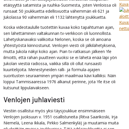
etäisyyttä satamista ja ruuhka-Suomesta, joten Venloissa oli
runsaat 50 joukkuetta edellisvuotta vähemmän eli 621 ja
Jukolassa 90 vähemmän eli 1132 lähtenyttä joukkuetta.
Koska videotaululle tuotettiin kuvaa koko tapahtuman ajan,
sen lähettäminen valtakunnan tv-verkkoon oli luonnollista.
Lähetyskanavaksi valikoitui Nelonen, koska se oli ainoana
yhteistyöstä kiinnostunut. Venlojen viesti oli jälkilähetyksenä,
mutta Jukola näkyi koko ajan. Pian tv-ratkaisun jälkeen Yle
ilmoitti, että rahan puutteen vuoksi se ei lähetä enää läpi yön
Jukolan viestiä radiossa, vaikka sillä oli ollut runsaasti
kuuntelijoita. Menestyneiden ralli- ja formula-ajajien
suoritusten seuraaminen ympäri maailmaa kävi kalliiksi. Näin
loppui Tammisaaressa 1976 alkanut perinne, jota Yle itse oli
kutsunut lippulaivakseen.
Venlojen juhlaviesti
Viestiin osallistui myös yksi täysjoukkue ensimmäiseen
Venlojen juoksuun v. 1951 osallistuneita (Ritva Saarikoski, Irja
Niemelä, Leena Ikkala, Pirkko Salmenkylä) ja muutamia muita
oli yksittäin muissa joukkueissa. Tätä juhlajoukkuetta ei sen