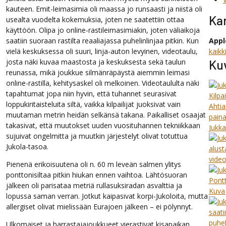
kauteen. Emit-leimasimia oli maassa jo runsaasti ja niistä oli
Kar
usealta vuodelta kokemuksia, joten ne saatettiin ottaa
käyttöön. Olipa jo online-rastileimasimiakin, joten väliaikoja
saatiin suoraan rastilta reaaliajassa puhelinlinjaa pitkin. Kun
Appl
vielä keskuksessa oli suuri, linja-auton levyinen, videotaulu,
kaikk
josta näki kuvaa maastosta ja keskuksesta sekä taulun
Ku
reunassa, mikä joukkue silmänräpäystä aiemmin leimasi
online-rastilla, kehitysaskel oli melkoinen. Videotaululta näki
tapahtumat jopa niin hyvin, että tuhannet seurasivat
loppukiritaisteluita siltä, vaikka kilpailijat juoksivat vain
muutaman metrin heidän selkänsä takana. Paikalliset osaajat
takasivat, että muutokset uuden vuosituhannen tekniikkaan
sujuivat ongelmitta ja muutkin järjestelyt olivat totuttua
Jukola-tasoa.
Pienenä erikoisuutena oli n. 60 m leveän salmen ylitys
ponttonisiltaa pitkin hiukan ennen vaihtoa. Lähtösuoran
jälkeen oli parisataa metriä rullasuksiradan asvalttia ja
lopussa saman verran. Jotkut kaipasivat korpi-Jukoloita, mutta
allergiset olivat mielissään Eurajoen jälkeen – ei pölynnyt.
Ulkomaiset ja harrastajajoukkueet vierastivat kisapaikan