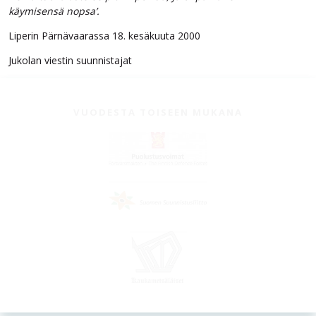
käymisensä nopsa’.
Liperin Pärnävaarassa 18. kesäkuuta 2000
Jukolan viestin suunnistajat
VUODESTA TOISEEN MUKANA