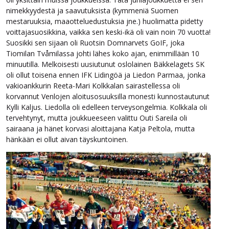
nimekkyydestä ja saavutuksista (kymmeniä Suomen
mestaruuksia, maaotteluedustuksia jne.) huolimatta pidetty
voittajasuosikkina, vaikka sen keski-ikä oli vain noin 70 vuotta!
Suosikki sen sijaan oli Ruotsin Domnarvets GoIF, joka
Tiomilan Tvåmilassa johti lähes koko ajan, enimmillään 10
minuutilla. Melkoisesti uusiutunut oslolainen Bäkkelagets SK
oli ollut toisena ennen IFK Lidingöä ja Liedon Parmaa, jonka
vakioankkurin Reeta-Mari Kolkkalan sairastellessa oli
korvannut Venlojen aloitusosuuksilla monesti kunnostautunut
Kylli Kaljus. Liedolla oli edelleen terveysongelmia. Kolkkala oli
tervehtynyt, mutta joukkueeseen valittu Outi Sareila oli
sairaana ja hänet korvasi aloittajana Katja Peltola, mutta
hänkään ei ollut aivan täyskuntoinen.