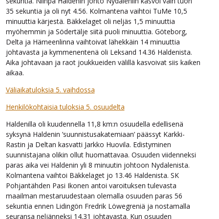
sekuntia. Niinpä Haldenin johto Nydaleniin kasvoi vain tuon
35 sekuntia ja oli nyt 4.56. Kolmantena vaihtoi TuMe 10,5
minuuttia kärjestä. Bäkkelaget oli neljäs 1,5 minuuttia
myöhemmin ja Södertälje siitä puoli minuuttia. Göteborg,
Delta ja Hämeenlinna vaihtoivat lähekkäin 14 minuuttia
johtavasta ja kymmenentenä oli Leksand 14.36 Haldenista.
Aika johtavaan ja raot joukkueiden välillä kasvoivat siis kaiken
aikaa.
Väliaikatuloksia 5. vaihdossa
Henkilökohtaisia tuloksia 5. osuudelta
Haldenilla oli kuudennella 11,8 km:n osuudella edellisenä
syksynä Haldenin ’suunnistusakatemiaan’ päässyt Karkki-
Rastin ja Deltan kasvatti Jarkko Huovila. Edistyminen
suunnistajana olikin ollut huomattavaa. Osuuden viidenneksi
paras aika vei Haldenin yli 8 minuutin johtoon Nydalenista.
Kolmantena vaihtoi Bäkkelaget jo 13.46 Haldenista. SK
Pohjantähden Pasi Ikonen antoi varoituksen tulevasta
maailman mestaruudestaan olemalla osuuden paras 56
sekuntia ennen Lidingön Fredrik Löwegreniä ja nostamalla
seuransa neljänneksi 14.31 johtavasta. Kun osuuden