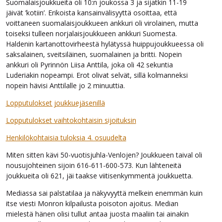
Suomalaisjoukkueita oli 10:n joukossa 3 ja sijatkin 11-19
jäivät ’kotiin’. Erikoista kansainvälisyyttä osoittaa, että
voittaneen suomalaisjoukkueen ankkuri oli virolainen, mutta
toiseksi tulleen norjalaisjoukkueen ankkuri Suomesta.
Haldenin kartanottovirheestä hylätyssä huippujoukkueessa oli
saksalainen, sveitsiläinen, suomalainen ja britti. Nopein
ankkuri oli Pyrinnön Liisa Anttila, joka oli 42 sekuntia
Luderiakin nopeampi. Erot olivat selvät, sillä kolmanneksi
nopein hävisi Anttilalle jo 2 minuuttia.
Lopputulokset joukkuejäsenillä
Lopputulokset vaihtokohtaisin sijoituksin
Henkilökohtaisia tuloksia 4. osuudelta
Miten sitten kävi 50-vuotisjuhla-Venlojen? Joukkueen taival oli
nousujohteinen sijoin 616-611-600-573. Kun lähteneitä
joukkueita oli 621, jäi taakse viitisenkymmentä joukkuetta.
Mediassa sai palstatilaa ja näkyvyyttä melkein enemmän kuin
itse viesti Monron kilpailusta poisoton ajoitus. Median
mielestä hänen olisi tullut antaa juosta maaliin tai ainakin