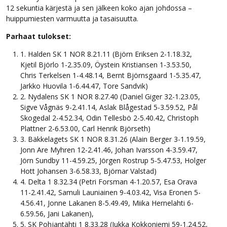
12 sekuntia kärjestä ja sen jälkeen koko ajan johdossa –
huippumiesten varmuutta ja tasaisuutta.
Parhaat tulokset:
1. Halden SK 1 NOR 8.21.11 (Björn Eriksen 2-1.18.32,
Kjetil Björlo 1-2.35.09, Öystein Kristiansen 1-3.53.50,
Chris Terkelsen 1-4.48.14, Bernt Björnsgaard 1-5.35.47,
Jarkko Huovila 1-6.44.47, Tore Sandvik)
2. Nydalens SK 1 NOR 8.27.40 (Daniel Giger 32-1.23.05,
Sigve Vågnäs 9-2.41.14, Aslak Blågestad 5-3.59.52, Pål
Skogedal 2-4.52.34, Odin Tellesbö 2-5.40.42, Christoph
Plattner 2-6.53.00, Carl Henrik Björseth)
3. Bäkkelagets SK 1 NOR 8.31.26 (Alain Berger 3-1.19.59,
Jonn Are Myhren 12-2.41.46, Johan Ivarsson 4-3.59.47,
Jörn Sundby 11-4.59.25, Jörgen Rostrup 5-5.47.53, Holger
Hott Johansen 3-6.58.33, Björnar Valstad)
4. Delta 1 8.32.34 (Petri Forsman 4-1.20.57, Esa Orava
11-2.41.42, Samuli Launiainen 9-4.03.42, Visa Eronen 5-
4.56.41, Jonne Lakanen 8-5.49.49, Miika Hernelahti 6-
6.59.56, Jani Lakanen),
5. SK Pohjantähti 1 8.33.28 (Jukka Kokkoniemi 59-1.24.52,