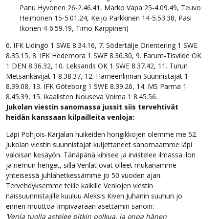
Panu Hyvönen 26-2.46.41, Marko Vapa 25-4.09.49, Teuvo
Heimonen 15-5.01.24, Keijo Parkkinen 14-5.53.38, Pasi
Ikonen 4-6.59.19, Timo Karppinen)
6. IFK Lidingö 1 SWE 8.34.16, 7. Södertälje Orientering 1 SWE
8.35.15, 8. IFK Hedemora 1 SWE 8.36.30, 9. Farum-Tisvilde OK
1 DEN 8.36.32, 10. Leksands OK 1 SWE 8.37.42, 11. Turun
Metsänkävijät 1 8.38.37, 12. Hämeenlinnan Suunnistajat 1
8.39.08, 13. IFK Göteborg 1 SWE 8.39.26, 14. MS Parma 1
8.45.39, 15. Ikaalisten Nouseva Voima 1 8.45.56.
Jukolan viestin sanomassa jussit siis tervehtivät
heidän kanssaan kilpailleita venloja:
Läpi Pohjois-Karjalan huikeiden hongikkojen olemme me 52.
Jukolan viestin suunnistajat kuljettaneet sanomaamme läpi
valoisan kesäyön. Tänäpänä kihisee ja irvistelee ilmassa ilon
ja riemun henget, sillä Venlat ovat olleet mukanamme
yhteisessä juhlahetkessämme jo 50 vuoden ajan.
Tervehdyksemme teille kaikille Venlojen viestin
naissuunnistajille kuuluu Aleksis Kiven Juhanin suuhun jo
ennen muuttoa Impivaaraan asettamin sanoin:
’Venla tuolla astelee pitkin polkua, ja onpa hänen