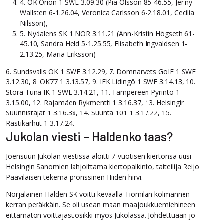
4. OK Orion 1 SWE 3.09.30 (Pia Olsson 85-46.55, Jenny
Wallsten 6-1.26.04, Veronica Carlsson 6-2.18.01, Cecilia
Nilsson),
5. Nydalens SK 1 NOR 3.11.21 (Ann-Kristin Högseth 61-
45.10, Sandra Held 5-1.25.55, Elisabeth Ingvaldsen 1-
2.13.25, Maria Eriksson)
6. Sundsvalls OK 1 SWE 3.12.29, 7. Domnarvets GoIF 1 SWE
3.12.30, 8. OK77 1 3.13.57, 9. IFK Lidingö 1 SWE 3.14.13, 10.
Stora Tuna IK 1 SWE 3.14.21, 11. Tampereen Pyrintö 1
3.15.00, 12. Rajamäen Rykmentti 1 3.16.37, 13. Helsingin
Suunnistajat 1 3.16.38, 14. Suunta 101 1 3.17.22, 15.
Rastikarhut 1 3.17.24.
Jukolan viesti – Haldenko taas?
Joensuun Jukolan viestissä aloitti 7-vuotisen kiertonsa uusi
Helsingin Sanomien lahjoittama kiertopalkinto, taiteilija Reijo
Paavilaisen tekemä pronssinen Hiiden hirvi.
Norjalainen Halden SK voitti keväällä Tiomilan kolmannen
kerran peräkkäin. Se oli usean maan maajoukkuemiehineen
eittämätön voittajasuosikki myös Jukolassa. Johdettuaan jo