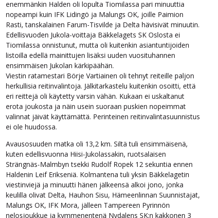
enemmänkin Halden oli lopulta Tiomilassa pari minuuttia
nopeampi kuin IFK Lidingö ja Malungs OK, joille Paimion
Rasti, tanskalainen Farum-Tisvilde ja Delta hävisivät minuutin.
Edellisvuoden Jukola-voittaja Bäkkelagets SK Oslosta ei
Tiomilassa onnistunut, mutta oli kuitenkin asiantuntijoiden
listoilla edellä mainittujen lisäksi uuden vuosituhannen
ensimmäisen Jukolan kärkipäähän.
Viestin ratamestari Börje Vartiainen oli tehnyt reiteille paljon
herkullisia reitinvalintoja. Jälkitarkastelu kuitenkin osoitti, että
eri reittejä oli käytetty varsin vähän. Kukaan ei uskaltanut
erota joukosta ja näin usein suoraan puskien nopeimmat
valinnat jäivät käyttämättä. Perinteinen reitinvalintasuunnistus
ei ole huudossa.
Avausosuuden matka oli 13,2 km. Siltä tuli ensimmäisenä,
kuten edellisvuonna Hiisi-Jukolassakin, ruotsalaisen
Strängnäs-Malmbyn tsekki Rudolf Ropek 12 sekuntia ennen
Haldenin Leif Erikseniä. Kolmantena tuli yksin Bäkkelagetin
viestinviejä ja minuutti hänen jälkeensä alkoi jono, jonka
keulilla olivat Delta, Hauhon Sisu, Hämeenlinnan Suunnistajat,
Malungs OK, IFK Mora, jälleen Tampereen Pyrinnön
nelosjoukkue ja kymmenentenä Nydalens SK:n kakkonen 3