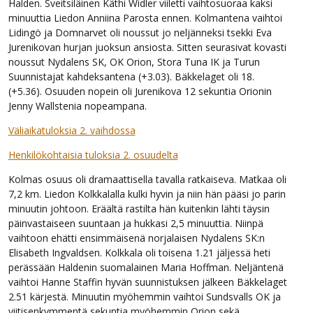
Halden. Sveitsiläinen Käthi Widler viiletti vaihtosuoraa kaksi
minuuttia Liedon Anniina Parosta ennen. Kolmantena vaihtoi
Lidingö ja Domnarvet oli noussut jo neljänneksi tsekki Eva
Jurenikovan hurjan juoksun ansiosta. Sitten seurasivat kovasti
noussut Nydalens SK, OK Orion, Stora Tuna IK ja Turun
Suunnistajat kahdeksantena (+3.03). Bäkkelaget oli 18.
(+5.36). Osuuden nopein oli Jurenikova 12 sekuntia Orionin
Jenny Wallstenia nopeampana.
Väliaikatuloksia 2. vaihdossa
Henkilökohtaisia tuloksia 2. osuudelta
Kolmas osuus oli dramaattisella tavalla ratkaiseva. Matkaa oli
7,2 km. Liedon Kolkkalalla kulki hyvin ja niin hän pääsi jo parin
minuutin johtoon. Eräältä rastilta hän kuitenkin lähti täysin
päinvastaiseen suuntaan ja hukkasi 2,5 minuuttia. Niinpä
vaihtoon ehätti ensimmäisenä norjalaisen Nydalens SK:n
Elisabeth Ingvaldsen. Kolkkala oli toisena 1.21 jäljessä heti
perässään Haldenin suomalainen Maria Hoffman. Neljäntenä
vaihtoi Hanne Staffin hyvän suunnistuksen jälkeen Bäkkelaget
2.51 kärjestä. Minuutin myöhemmin vaihtoi Sundsvalls OK ja
viitisenkymmentä sekuntia myöhemmin Orion sekä