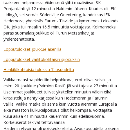
taakseen neljänneksi. Viidentenä ylitti maaliviivan SK
Pohjantähti yli 12 minuuttia Haldenin jälkeen. Kuudes oli IFK
Lidingö, seitsemäs Södertälje Orientering, kahdeksas IFK
Hedemora, yhdeksäs Farum- Tisvilde ja kymmenes Leksands
OK, joka tuli maaliin 16,5 minuuttia voittajasta. Kolmanneksi
paras suomalaisjoukkue oli Turun Metsänkävijät
yhdentenätoista.
Lopputulokset joukkuejäsenillä
Lopputulokset vaihtokohtaisin sijoituksin
Henkilökohtaisia tuloksia 7. osuudelta
Vaikka maastoa pidettiin helpohkona, erot olivat selvät ja
esim. 20. joukkue (Paimion Rasti) jäi voittajasta 27 minuuttia.
Useimmat joukkueet tulivat yksitellen minuutin välein eikä
kiritaisteluja nähty kärjessä kuin Hedemoran ja Farumin
välillä. Vaikka matka oli sama kuin vuotta aiemmin Eurajoella
eikä maaston kulkukelpoisuus ollut heikompaa, voittajalta
kului aikaa 41 minuuttia kauemmin kuin edellisvuonna.
Korkeuserot tekivät tehtäväänsä.
Haldenin ylivoima oli poikkeuksellista. Avausosuudella toisena