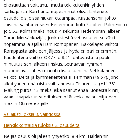
ei osuuttaan voittanut, mutta teki kuitenkin yhden
kärkiajoista. Kun häntä nopeammat olivat lähteneet
osuudelle sijoissa hiukan etäämpää, Kristiansenin johto
toisena vaihtaneeseen Hedemoran britti Stephen Palmeriin oli
jo 5.53. Kolmanneksi nousi 4 sekuntia Hedemoran jälkeen
Turun Metsänkävijät, jonka viestiä vei osuuden selvästi
nopeimmalla ajalla Harri Romppanen. Bäkkelaget vaihtoi
Romppasta askeleen jäljessä ja Nydalen pari enemmän.
Kuudentena vaihtoi OK77 jo 8.21 johtavasta ja puoli
minuuttia sen jälkeen Friskus. Seuraavan ryhmän
muodostivat lähes minuutin lisää jääneinä Vehkalahden
Veikot, Delta ja kymmenentenä IF Femman (+9.57). Jono
alkoi yhdentenätoista vaihtaneesta Tisarenista (+11.33).
Malung putosi 13:nneksi eikä saanut enää juonesta kiinni,
vaan tasapaksun suorituksen päätteeksi vaipui hiljalleen
maalin 18:nnelle sijalle.
Väliaikatuloksia 3. vaihdossa
Henkilökohtaisia tuloksia 3. osuudelta
Neljäs osuus oli jälleen lyhyehkö, 8,4 km. Haldeninin