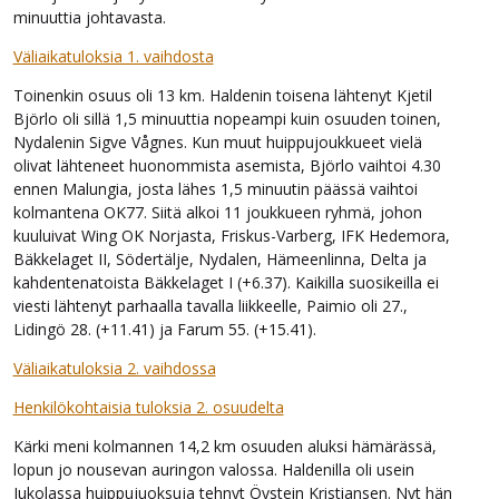
minuuttia johtavasta.
Väliaikatuloksia 1. vaihdosta
Toinenkin osuus oli 13 km. Haldenin toisena lähtenyt Kjetil
Björlo oli sillä 1,5 minuuttia nopeampi kuin osuuden toinen,
Nydalenin Sigve Vågnes. Kun muut huippujoukkueet vielä
olivat lähteneet huonommista asemista, Björlo vaihtoi 4.30
ennen Malungia, josta lähes 1,5 minuutin päässä vaihtoi
kolmantena OK77. Siitä alkoi 11 joukkueen ryhmä, johon
kuuluivat Wing OK Norjasta, Friskus-Varberg, IFK Hedemora,
Bäkkelaget II, Södertälje, Nydalen, Hämeenlinna, Delta ja
kahdentenatoista Bäkkelaget I (+6.37). Kaikilla suosikeilla ei
viesti lähtenyt parhaalla tavalla liikkeelle, Paimio oli 27.,
Lidingö 28. (+11.41) ja Farum 55. (+15.41).
Väliaikatuloksia 2. vaihdossa
Henkilökohtaisia tuloksia 2. osuudelta
Kärki meni kolmannen 14,2 km osuuden aluksi hämärässä,
lopun jo nousevan auringon valossa. Haldenilla oli usein
Jukolassa huippujuoksuja tehnyt Öystein Kristiansen. Nyt hän