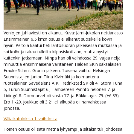
Venlojen juhlaviesti on alkanut. Kuva: Jämi-Jukolan nettiarkisto
Ensimmäinen 6,5 km:n osuus ei alkanut suosikeille kovin
hyvin. Peltola kaatui heti lähtösuoran jälkeisessä mutkassa ja
sai kolhuja takaa tulleilta kilpasiskoiltaan, mutta pystyi
kuitenkin jatkamaan. Niinpä hän oli vaihdossa 29. vajaa neljä
minuuttia ensimmäisenä vaihtaneen Halden SK:n saksalaisen
Frauke Schmit Granin jälkeen. Toisena vaihtoi Helsingin
Suunnistajien juniori Tiina Kivimäki ja kolmantena
ruotsalainen Sävedalens AIK. Fredrikstad SK oli 4., Stora Tuna
5, Turun Suunnistajat 6., Tampereen Pyrintö-nelonen 7. ja
Lidingö 8. Domnarvet oli vasta 77. ja Bäkkelaget 79. (+6.35).
Ero 1.-20. joukkue oli 3.21 eli alkupää oli harvahkossa
jonossa.
Väliaikatuloksia 1. vaihdosta
Toinen osuus oli sata metriä lyhyempi ja siltäkin tuli johdossa