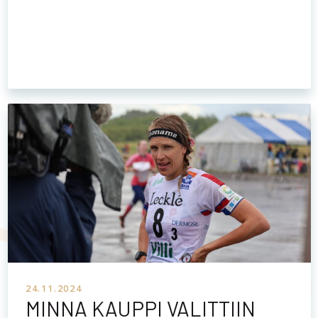
24.11.2024
MINNA KAUPPI VALITTIIN
KAUKAMETSÄLÄISTEN
JÄSENEKSI
Jukolan viestin perustaja- ja omistajajärjestö
Kaukametsäläiset ry on kutsunut Suomen
menestyneimmän suunnistajan Minna Kaupin
yhdistyksenä jäseneksi vuosikokouksessaan Helsingissä.
Jäseniksi kutsutaan Jukolan viestin järjestäjiä ja