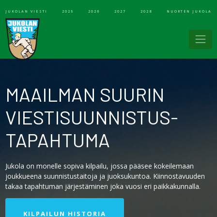
JUKOLAN VIESTI
2025
2026
2027
2028
NUORTEN JUKOLA
MAAILMAN SUURIN
VIESTISUUNNISTUS-
TAPAHTUMA
Jukola on monelle sopiva kilpailu, jossa pääsee kokeilemaan
joukkueena suunnistustaitoja ja juoksukuntoa. Kiinnostavuuden
takaa tapahtuman järjestäminen joka vuosi eri paikkakunnalla.
KILPAILUN HISTORIA