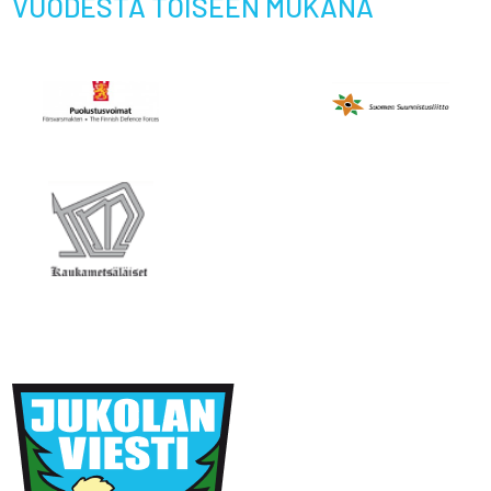
Kaukametsäläiset ry