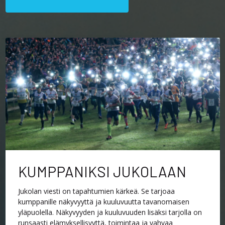
KUMPPANIKSI JUKOLAAN​
Jukolan viesti on tapahtumien kärkeä. Se tarjoaa
kumppanille näkyvyyttä ja kuuluvuutta tavanomaisen
yläpuolella. Näkyvyyden ja kuuluvuuden lisäksi tarjolla on
runsaasti elämyksellisyyttä, toimintaa ja vahvaa