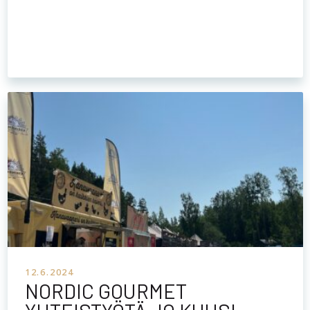
12.6.2024
NORDIC GOURMET
YHTEISTYÖTÄ JO KUUSI
VUOTTA!
Nordic Gourmet tekee yhteistyötä Jukolan viestin kanssa
jo kuudetta vuotta. Olemme erittäin innoissamme siitä,
että saamme tänäkin vuonna ruokkia ahkeria urheilijoita
sekä loistavia kannustajia Kauhavalla. […]