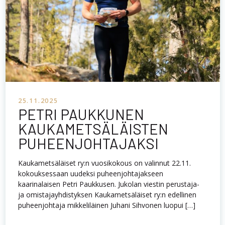
25.11.2025
PETRI PAUKKUNEN
KAUKAMETSÄLÄISTEN
PUHEENJOHTAJAKSI
Kaukametsäläiset ry:n vuosikokous on valinnut 22.11.
kokouksessaan uudeksi puheenjohtajakseen
kaarinalaisen Petri Paukkusen. Jukolan viestin perustaja-
ja omistajayhdistyksen Kaukametsäläiset ry:n edellinen
puheenjohtaja mikkeliläinen Juhani Sihvonen luopui […]