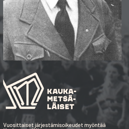
Vuosittaiset järjestämisoikeudet myöntää
Kaukametsäläiset ry
Kaukametsäläisten tehtävänä on kehittää laadukasta tapahtumaa
Jukola-perinteitä vaalien.