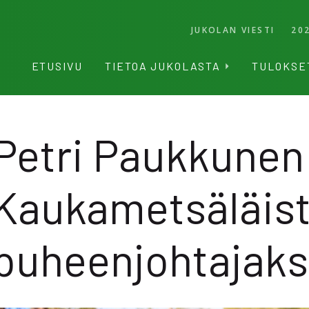
JUKOLAN VIESTI
20
ETUSIVU
TIETOA JUKOLASTA
TULOKSE
Petri Paukkunen
Kaukametsäläis
puheenjohtajaks