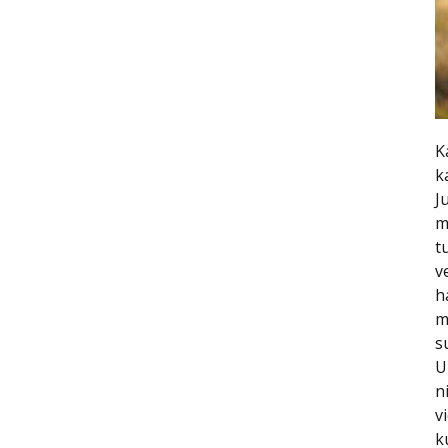
K
k
J
m
t
v
h
m
s
U
n
v
k