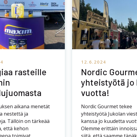
24
12.6.2024
iaa rasteille
Nordic Gourm
min
yhteistyötä jo
lujuomasta
vuotta!
uksen aikana menetät
Nordic Gourmet tekee
a nestettä ja
yhteistyötä Jukolan vies
ja. Tällöin on tärkeää
kanssa jo kuudetta vuot
, että kehon
Olemme erittäin innoi
eena toimivat
siitä, että saamme tänäk