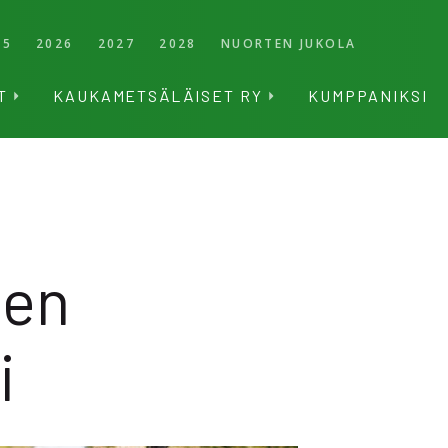
25
2026
2027
2028
NUORTEN JUKOLA
T
KAUKAMETSÄLÄISET RY
KUMPPANIKSI
ten
i