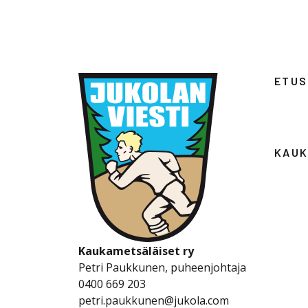
ETUS
KAUK
Kaukametsäläiset ry
Petri Paukkunen, puheenjohtaja
0400 669 203
petri.paukkunen@jukola.com