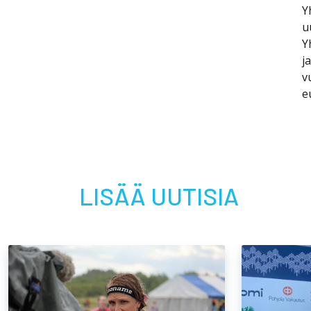
Y
u
Y
j
v
e
LISÄÄ UUTISIA