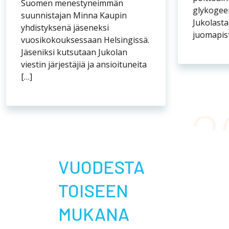
Suomen menestyneimmän
glykogeen
suunnistajan Minna Kaupin
Jukolast
yhdistyksenä jäseneksi
juomapiste
vuosikokouksessaan Helsingissä.
Jäseniksi kutsutaan Jukolan
viestin järjestäjiä ja ansioituneita
[…]
VUODESTA
TOISEEN
MUKANA