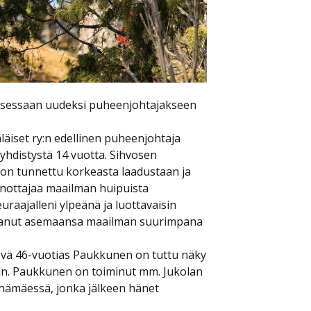
uksessaan uudeksi puheenjohtajakseen
läiset ry:n edellinen puheenjohtaja
yhdistystä 14 vuotta. Sihvosen
 on tunnettu korkeasta laadustaan ja
anottajaa maailman huipuista
raajalleni ylpeänä ja luottavaisin
vistanut asemaansa maailman suurimpana
levä 46-vuotias Paukkunen on tuttu näky
äkin. Paukkunen on toiminut mm. Jukolan
ynämäessä, jonka jälkeen hänet