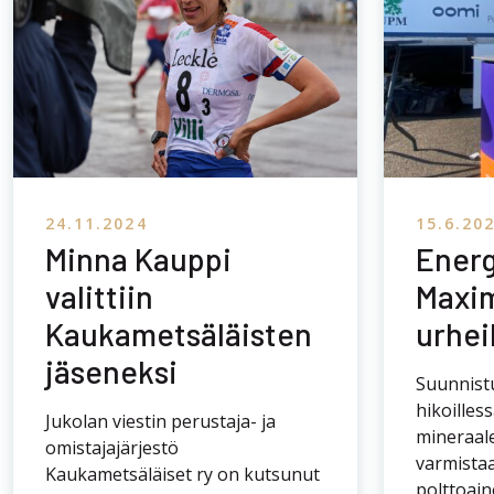
24.11.2024
15.6.20
Minna Kauppi
Energ
valittiin
Maxi
Kaukametsäläisten
urhei
jäseneksi
Suunnist
hikoilless
Jukolan viestin perustaja- ja
mineraale
omistajajärjestö
varmistaa
Kaukametsäläiset ry on kutsunut
polttoain