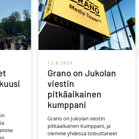
12.6.2024
et
Grano on Jukolan
 kuusi
viestin
pitkäaikainen
kumppani
tin
Grano on Jukolan viestin
ta.
pitkäaikainen kumppani, ja
ssamme
olemme yhdessä toteuttaneet
in