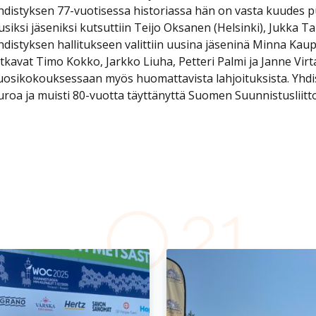
hdistyksen 77-vuotisessa historiassa hän on vasta kuudes p
usiksi jäseniksi kutsuttiin Teijo Oksanen (Helsinki), Jukka Tai
hdistyksen hallitukseen valittiin uusina jäseninä Minna Kaup
atkavat Timo Kokko, Jarkko Liuha, Petteri Palmi ja Janne Vir
uosikokouksessaan myös huomattavista lahjoituksista. Yhdist
uroa ja muisti 80-vuotta täyttänyttä Suomen Suunnistusliitto