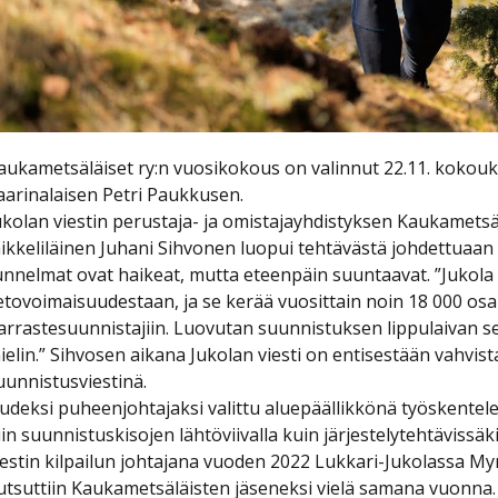
aukametsäläiset ry:n vuosikokous on valinnut 22.11. koko
aarinalaisen Petri Paukkusen.
ukolan viestin perustaja- ja omistajayhdistyksen Kaukametsä
ikkeliläinen Juhani Sihvonen luopui tehtävästä johdettuaan 
unnelmat ovat haikeat, mutta eteenpäin suuntaavat. ”Jukola
etovoimaisuudestaan, ja se kerää vuosittain noin 18 000 os
arrastesuunnistajiin. Luovutan suunnistuksen lippulaivan seu
ielin.” Sihvosen aikana Jukolan viesti on entisestään vah
uunnistusviestinä.
udeksi puheenjohtajaksi valittu aluepäällikkönä työskente
iin suunnistuskisojen lähtöviivalla kuin järjestelytehtäviss
iestin kilpailun johtajana vuoden 2022 Lukkari-Jukolassa M
utsuttiin Kaukametsäläisten jäseneksi vielä samana vuonna.