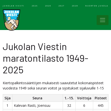
JUKOLAN VIESTI
2025
2026
2027
2028
NUORTEN JUKOLA
Jukolan Viestin
maratontilasto 1949-
2025
Kiertopalkintosääntöjen mukaisesti saavutetut kokonaispisteet
vuodesta 1949 sekä seuran voitot ja sijoitukset sijaluvuille 1-15
Sija
Seura
1.-15.
Voittoja
Pisteet
1
Kalevan Rasti, Joensuu
32
6
445