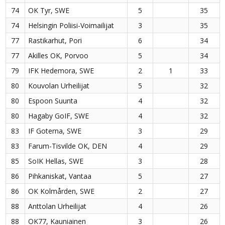
74
OK Tyr, SWE
5
35
74
Helsingin Poliisi-Voimailijat
3
35
77
Rastikarhut, Pori
6
34
77
Akilles OK, Porvoo
5
34
79
IFK Hedemora, SWE
2
1
33
80
Kouvolan Urheilijat
5
32
80
Espoon Suunta
4
32
80
Hagaby GoIF, SWE
4
32
83
IF Goterna, SWE
3
29
83
Farum-Tisvilde OK, DEN
4
29
85
SoIK Hellas, SWE
3
28
86
Pihkaniskat, Vantaa
5
27
86
OK Kolmården, SWE
2
27
88
Anttolan Urheilijat
4
26
88
OK77, Kauniainen
3
26