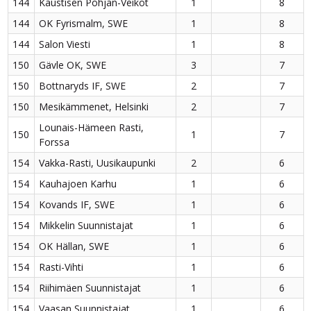
144
Kaustisen Pohjan-Veikot
1
8
144
OK Fyrismalm, SWE
1
8
144
Salon Viesti
1
8
150
Gävle OK, SWE
3
7
150
Bottnaryds IF, SWE
2
7
150
Mesikämmenet, Helsinki
2
7
Lounais-Hämeen Rasti,
150
1
7
Forssa
154
Vakka-Rasti, Uusikaupunki
2
6
154
Kauhajoen Karhu
1
6
154
Kovands IF, SWE
1
6
154
Mikkelin Suunnistajat
1
6
154
OK Hällan, SWE
1
6
154
Rasti-Vihti
1
6
154
Riihimäen Suunnistajat
1
6
154
Vaasan Suunnistajat
1
6