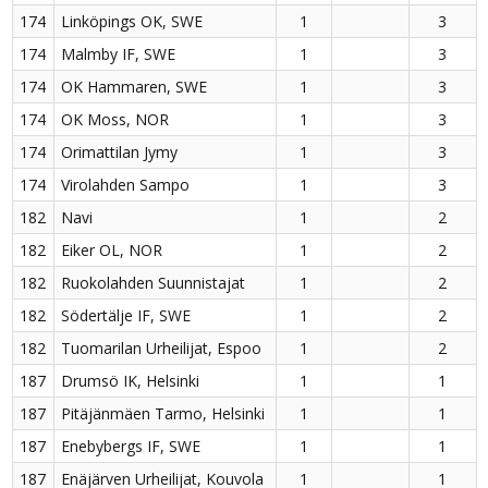
174
Linköpings OK, SWE
1
3
174
Malmby IF, SWE
1
3
174
OK Hammaren, SWE
1
3
174
OK Moss, NOR
1
3
174
Orimattilan Jymy
1
3
174
Virolahden Sampo
1
3
182
Navi
1
2
182
Eiker OL, NOR
1
2
182
Ruokolahden Suunnistajat
1
2
182
Södertälje IF, SWE
1
2
182
Tuomarilan Urheilijat, Espoo
1
2
187
Drumsö IK, Helsinki
1
1
187
Pitäjänmäen Tarmo, Helsinki
1
1
187
Enebybergs IF, SWE
1
1
187
Enäjärven Urheilijat, Kouvola
1
1