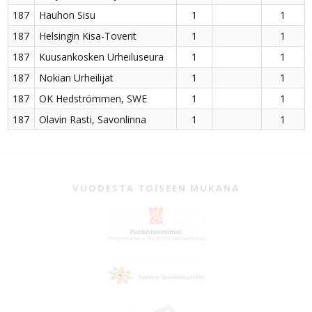
187
Hauhon Sisu
1
1
187
Helsingin Kisa-Toverit
1
1
187
Kuusankosken Urheiluseura
1
1
187
Nokian Urheilijat
1
1
187
OK Hedströmmen, SWE
1
1
187
Olavin Rasti, Savonlinna
1
1
VUODESTA TOISEEN MUKANA