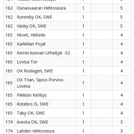
162
Ounasvaaran Hiihtoseura
1
5
162
Ronneby OK, SWE
1
5
162
Väsby OK, SWE
1
5
165
Hirvet, Helsinki
1
4
165
Karkkilan Pojat
1
4
165
Kemin kunnan Urheilijat -52
1
4
165
Lovisa Tor
1
4
165
OK Roslagen, SWE
1
4
OK Trian, Sipoo-Porvoo-
165
1
4
Loviisa
165
Piikkiön Kehitys
1
4
165
Rotebro IS, SWE
1
4
165
Täby OK, SWE
1
4
174
Avesta OK, SWE
1
3
174
Lahden Hiihtoseura
1
3