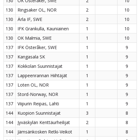
130
OK Österåker, SWE
2
10
130
Ringsaker OL, NOR
2
10
130
Ärla IF, SWE
2
10
130
IFK Grankulla, Kauniainen
1
10
130
OK Malmia, SWE
1
10
137
IFK Österåker, SWE
1
9
137
Kangasala SK
1
9
137
Kokkolan Suunnistajat
1
9
137
Lappeenrannan Hiihtäjät
1
9
137
Loten OL, NOR
1
9
137
Stord-Norway, NOR
1
9
137
Viipurin Reipas, Lahti
1
9
144
Kuopion Suunnistajat
3
8
144
Jyväskylän Kenttäurheilijat
2
8
144
Jämsänkosken Retki-Veikot
1
8