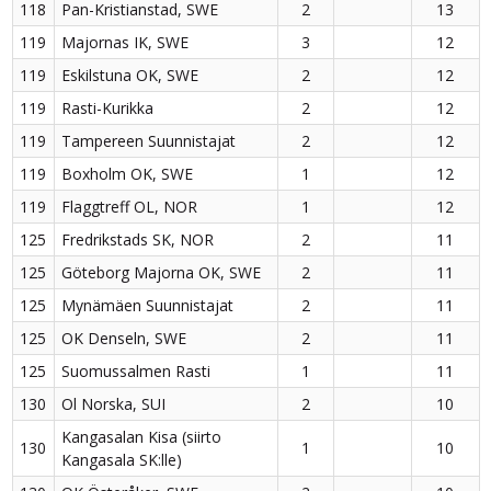
118
Pan-Kristianstad, SWE
2
13
119
Majornas IK, SWE
3
12
119
Eskilstuna OK, SWE
2
12
119
Rasti-Kurikka
2
12
119
Tampereen Suunnistajat
2
12
119
Boxholm OK, SWE
1
12
119
Flaggtreff OL, NOR
1
12
125
Fredrikstads SK, NOR
2
11
125
Göteborg Majorna OK, SWE
2
11
125
Mynämäen Suunnistajat
2
11
125
OK Denseln, SWE
2
11
125
Suomussalmen Rasti
1
11
130
Ol Norska, SUI
2
10
Kangasalan Kisa (siirto
130
1
10
Kangasala SK:lle)