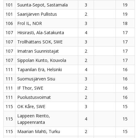
101
Suunta-Sepot, Sastamala
3
19
101
Saarijärven Pullistus
2
19
106
Frol IL, NOR
3
18
107
Hiisirasti, Ala-Satakunta
4
17
107
Trollhättans SOK, SWE
3
17
107
Imatran Suunnistajat
2
17
107
Sippolan Kunto, Kouvola
2
17
111
Tapanilan Erä, Helsinki
4
16
111
Suomusjärven Sisu
3
16
111
IF Thor, SWE
2
16
111
Puolustusvoimat
2
16
115
OK Kåre, SWE
3
15
Lappeen Riento,
115
4
15
Lappeenranta
115
Maarian Mahti, Turku
2
15