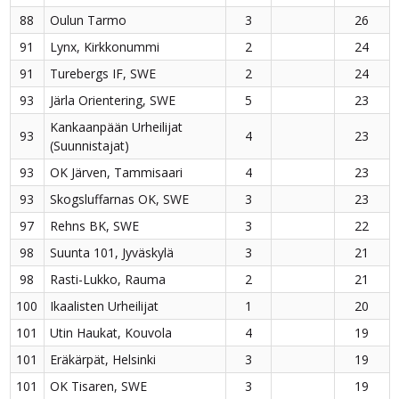
88
Oulun Tarmo
3
26
91
Lynx, Kirkkonummi
2
24
91
Turebergs IF, SWE
2
24
93
Järla Orientering, SWE
5
23
Kankaanpään Urheilijat
93
4
23
(Suunnistajat)
93
OK Järven, Tammisaari
4
23
93
Skogsluffarnas OK, SWE
3
23
97
Rehns BK, SWE
3
22
98
Suunta 101, Jyväskylä
3
21
98
Rasti-Lukko, Rauma
2
21
100
Ikaalisten Urheilijat
1
20
101
Utin Haukat, Kouvola
4
19
101
Eräkärpät, Helsinki
3
19
101
OK Tisaren, SWE
3
19