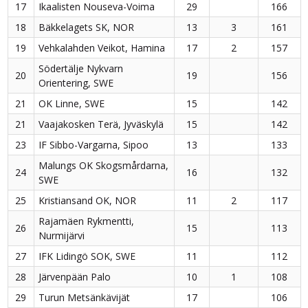
17
Ikaalisten Nouseva-Voima
29
166
18
Bäkkelagets SK, NOR
13
3
161
19
Vehkalahden Veikot, Hamina
17
2
157
Södertälje Nykvarn
20
19
156
Orientering, SWE
21
OK Linne, SWE
15
142
21
Vaajakosken Terä, Jyväskylä
15
142
23
IF Sibbo-Vargarna, Sipoo
13
133
Malungs OK Skogsmårdarna,
24
16
132
SWE
25
Kristiansand OK, NOR
11
2
117
Rajamäen Rykmentti,
26
15
113
Nurmijärvi
27
IFK Lidingö SOK, SWE
11
112
28
Järvenpään Palo
10
1
108
29
Turun Metsänkävijät
17
106