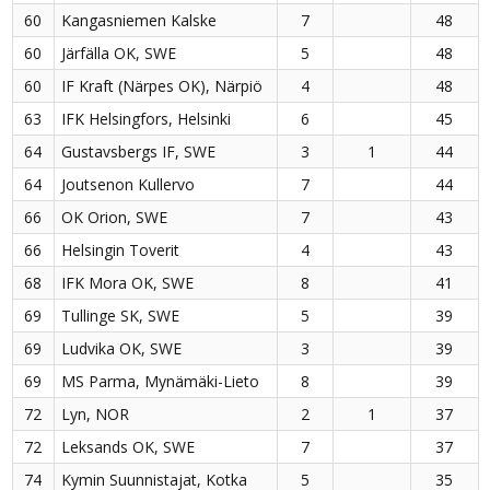
60
Kangasniemen Kalske
7
48
60
Järfälla OK, SWE
5
48
60
IF Kraft (Närpes OK), Närpiö
4
48
63
IFK Helsingfors, Helsinki
6
45
64
Gustavsbergs IF, SWE
3
1
44
64
Joutsenon Kullervo
7
44
66
OK Orion, SWE
7
43
66
Helsingin Toverit
4
43
68
IFK Mora OK, SWE
8
41
69
Tullinge SK, SWE
5
39
69
Ludvika OK, SWE
3
39
69
MS Parma, Mynämäki-Lieto
8
39
72
Lyn, NOR
2
1
37
72
Leksands OK, SWE
7
37
74
Kymin Suunnistajat, Kotka
5
35