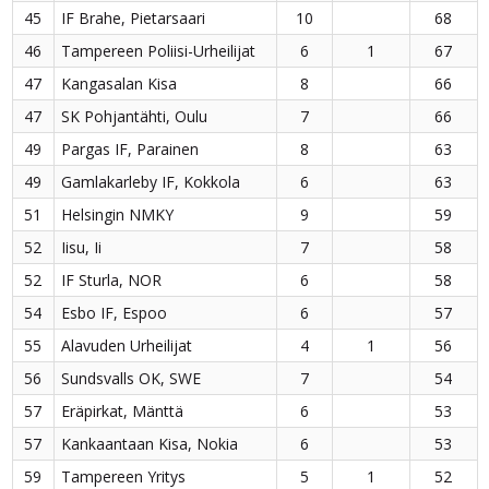
45
IF Brahe, Pietarsaari
10
68
46
Tampereen Poliisi-Urheilijat
6
1
67
47
Kangasalan Kisa
8
66
47
SK Pohjantähti, Oulu
7
66
49
Pargas IF, Parainen
8
63
49
Gamlakarleby IF, Kokkola
6
63
51
Helsingin NMKY
9
59
52
Iisu, Ii
7
58
52
IF Sturla, NOR
6
58
54
Esbo IF, Espoo
6
57
55
Alavuden Urheilijat
4
1
56
56
Sundsvalls OK, SWE
7
54
57
Eräpirkat, Mänttä
6
53
57
Kankaantaan Kisa, Nokia
6
53
59
Tampereen Yritys
5
1
52