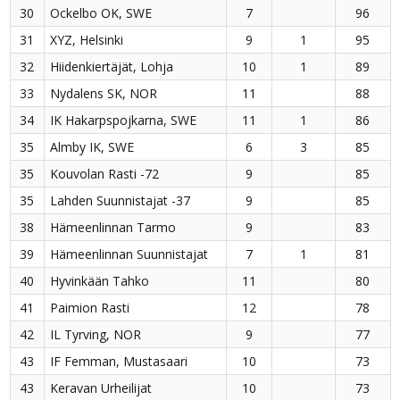
30
Ockelbo OK, SWE
7
96
31
XYZ, Helsinki
9
1
95
32
Hiidenkiertäjät, Lohja
10
1
89
33
Nydalens SK, NOR
11
88
34
IK Hakarpspojkarna, SWE
11
1
86
35
Almby IK, SWE
6
3
85
35
Kouvolan Rasti -72
9
85
35
Lahden Suunnistajat -37
9
85
38
Hämeenlinnan Tarmo
9
83
39
Hämeenlinnan Suunnistajat
7
1
81
40
Hyvinkään Tahko
11
80
41
Paimion Rasti
12
78
42
IL Tyrving, NOR
9
77
43
IF Femman, Mustasaari
10
73
43
Keravan Urheilijat
10
73