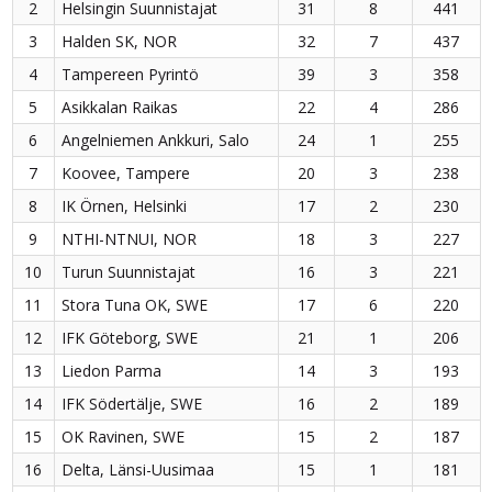
2
Helsingin Suunnistajat
31
8
441
3
Halden SK, NOR
32
7
437
4
Tampereen Pyrintö
39
3
358
5
Asikkalan Raikas
22
4
286
6
Angelniemen Ankkuri, Salo
24
1
255
7
Koovee, Tampere
20
3
238
8
IK Örnen, Helsinki
17
2
230
9
NTHI-NTNUI, NOR
18
3
227
10
Turun Suunnistajat
16
3
221
11
Stora Tuna OK, SWE
17
6
220
12
IFK Göteborg, SWE
21
1
206
13
Liedon Parma
14
3
193
14
IFK Södertälje, SWE
16
2
189
15
OK Ravinen, SWE
15
2
187
16
Delta, Länsi-Uusimaa
15
1
181