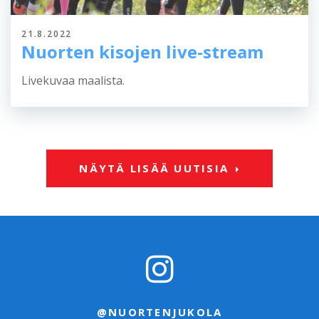
21.8.2022
Nuorten kisojen live-stream
Livekuvaa maalista.
NÄYTÄ LISÄÄ UUTISIA
@NUORTENJUKOLA