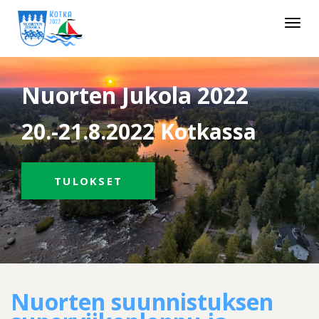
Toggle
navigat
Nuorten Jukola 2022
20.-21.8.2022 Kotkassa
TULOKSET
Nuorten suunnistuksen