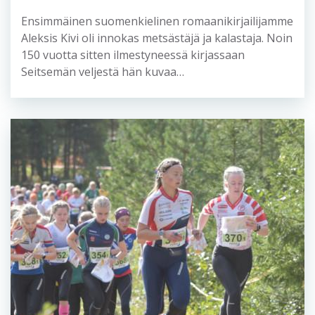
Ensimmäinen suomenkielinen romaanikirjailijamme
Aleksis Kivi oli innokas metsästäjä ja kalastaja. Noin
150 vuotta sitten ilmestyneessä kirjassaan
Seitsemän veljestä hän kuvaa…