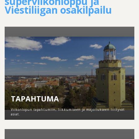
superviikonloppu ja
Viestiliigan osakilpailu
TAPAHTUMA
Viikonlopun tapahtumiin, liikkumiseen ja majoitukseen liittyvät
asiat.