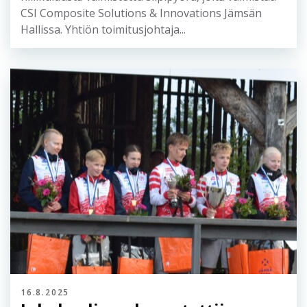
Yleisörastilla aivan kisakeskuksen ytimessä oli esillä
hiilikuidusta valmistettu siipipyörä, joita valmistaa
CSI Composite Solutions & Innovations Jämsän
Hallissa. Yhtiön toimitusjohtaja...