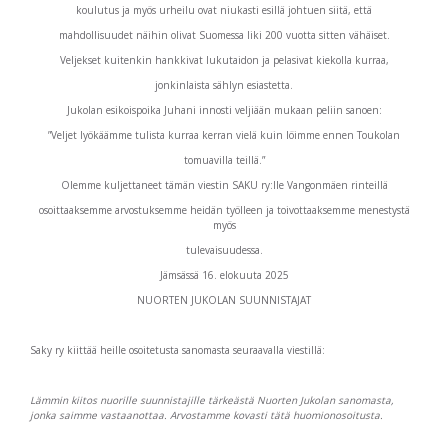
koulutus ja myös urheilu ovat niukasti esillä johtuen siitä, että
mahdollisuudet näihin olivat Suomessa liki 200 vuotta sitten vähäiset.
Veljekset kuitenkin hankkivat lukutaidon ja pelasivat kiekolla kurraa,
jonkinlaista sählyn esiastetta.
Jukolan esikoispoika Juhani innosti veljiään mukaan peliin sanoen:
”Veljet lyökäämme tulista kurraa kerran vielä kuin löimme ennen Toukolan
tomuavilla teillä.”
Olemme kuljettaneet tämän viestin SAKU ry:lle Vangonmäen rinteillä
osoittaaksemme arvostuksemme heidän työlleen ja toivottaaksemme menestystä
myös
tulevaisuudessa.
Jämsässä 16. elokuuta 2025
NUORTEN JUKOLAN SUUNNISTAJAT
Saky ry kiittää heille osoitetusta sanomasta seuraavalla viestillä:
Lämmin kiitos nuorille suunnistajille tärkeästä Nuorten Jukolan sanomasta,
jonka saimme vastaanottaa. Arvostamme kovasti tätä huomionosoitusta.