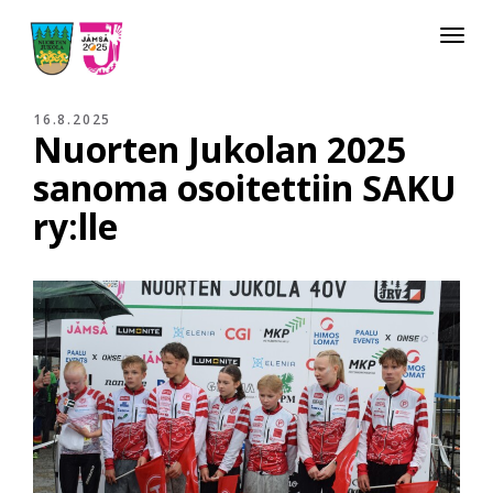
Toggle
navigat
16.8.2025
Nuorten Jukolan 2025
sanoma osoitettiin SAKU
ry:lle