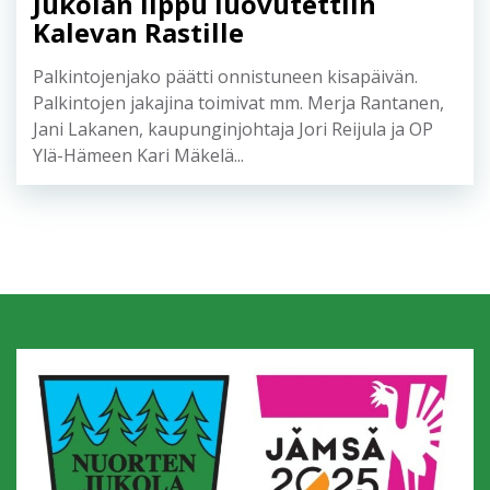
16.8.2025
Jukolan lippu luovutettiin
Kalevan Rastille
Palkintojenjako päätti onnistuneen kisapäivän.
Palkintojen jakajina toimivat mm. Merja Rantanen,
Jani Lakanen, kaupunginjohtaja Jori Reijula ja OP
Ylä-Hämeen Kari Mäkelä...