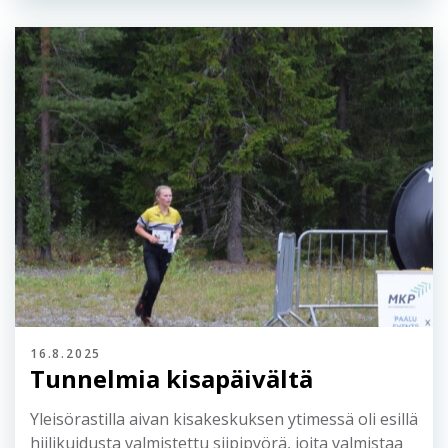
maanomistajia, yhteiskumppaneita, talkoolaisia,
Jämsän kaupunkia sekä erityisesti kilpailijoita!...
16.8.2025
Tunnelmia kisapäivältä