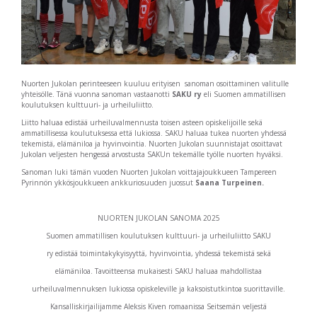
Nuorten Jukolan perinteeseen kuuluu erityisen sanoman osoittaminen valitulle
yhteisölle. Tänä vuonna sanoman vastaanotti
SAKU ry
eli Suomen ammatillisen
koulutuksen kulttuuri- ja urheiluliitto.
Liitto haluaa edistää urheiluvalmennusta toisen asteen opiskelijoille sekä
ammatillisessa koulutuksessa että lukiossa. SAKU haluaa tukea nuorten yhdessä
tekemistä, elämäniloa ja hyvinvointia. Nuorten Jukolan suunnistajat osoittavat
Jukolan veljesten hengessä arvostusta SAKUn tekemälle työlle nuorten hyväksi.
Sanoman luki tämän vuoden Nuorten Jukolan voittajajoukkueen Tampereen
Pyrinnön ykkösjoukkueen ankkuriosuuden juossut
Saana Turpeinen.
NUORTEN JUKOLAN SANOMA 2025
Suomen ammatillisen koulutuksen kulttuuri- ja urheiluliitto SAKU
ry edistää toimintakykyisyyttä, hyvinvointia, yhdessä tekemistä sekä
elämäniloa. Tavoitteensa mukaisesti SAKU haluaa mahdollistaa
urheiluvalmennuksen lukiossa opiskeleville ja kaksoistutkintoa suorittaville.
Kansalliskirjailijamme Aleksis Kiven romaanissa Seitsemän veljestä