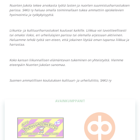
Nuorten Jukola tekee arvokasta työtä lasten ja nuorten suunnistusharrastuksen
parissa. SAKU ry haluaa omalla toiminnallaan tukea ammattiin opiskelevien
hyvinvointia ja työkykyisyyttä.
Liikunta- ja kulttuuriharrastukset kuuluvat kaikille. Liikkua voi tavoitteellisesti
tai omaksi iloksi, eri urheilulajien parissa tai olemalla arjessaan aktiivinen.
Haluamme tehdä työtä sen eteen, että jokainen löytää oman tapansa liikkua ja
harrastaa.
Koko kansan liikunnallisen elämäntavan tukeminen on yhteistyötä. Viemme
eteenpäin Nuorten Jukolan sanomaa.
Suomen ammatillisen koulutuksen kulttuuri- ja urheiluliitto, SAKU ry
OSUUSISÄNNÄT