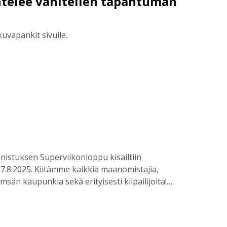
telee vähitellen tapahtuman
kuvapankit sivulle.
nistuksen Superviikonloppu kisailtiin
.8.2025. Kiitämme kaikkia maanomistajia,
msän kaupunkia sekä erityisesti kilpailijoita!…