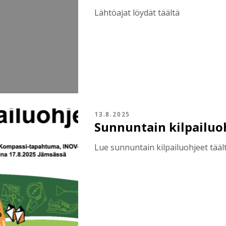
Lähtöajat löydät täältä
13.8.2025
Sunnuntain kilpailuoh
Lue sunnuntain kilpailuohjeet täält