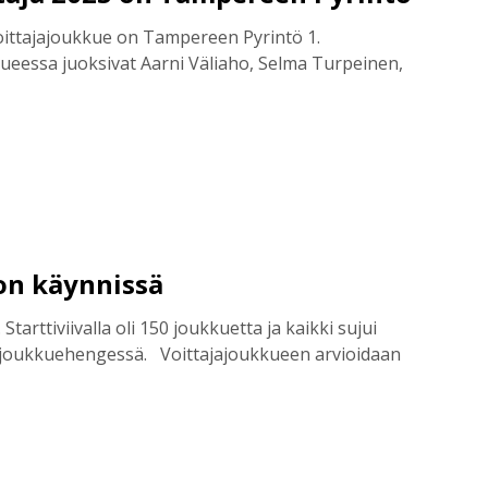
ittajajoukkue on Tampereen Pyrintö 1.
ukkueessa juoksivat Aarni Väliaho, Selma Turpeinen,
on käynnissä
arttiviivalla oli 150 joukkuetta ja kaikki sujui
ä joukkuehengessä. Voittajajoukkueen arvioidaan