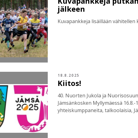
Kuvapankkeja putkah
jälkeen
Kuvapankkeja lisäillään vähitellen 
18.8.2025
Kiitos!
40. Nuorten Jukola ja Nuorisosuun
Jämsänkosken Myllymäessä 16.8.-17
yhteiskumppaneita, talkoolaisia, Jä