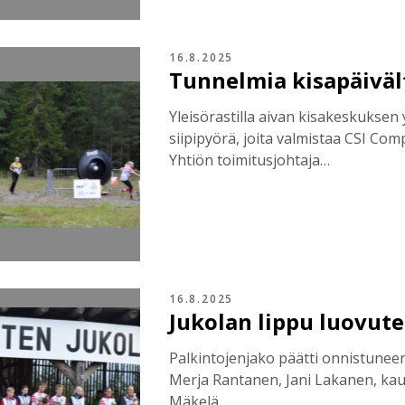
16.8.2025
Tunnelmia kisapäiväl
Yleisörastilla aivan kisakeskuksen y
siipipyörä, joita valmistaa CSI Com
Yhtiön toimitusjohtaja…
16.8.2025
Jukolan lippu luovute
Palkintojenjako päätti onnistuneen
Merja Rantanen, Jani Lakanen, kau
Mäkelä…