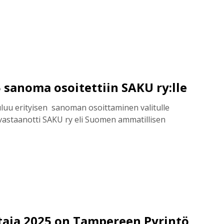
 sanoma osoitettiin SAKU ry:lle
uu erityisen sanoman osoittaminen valitulle
astaanotti SAKU ry eli Suomen ammatillisen
taja 2025 on Tampereen Pyrintö