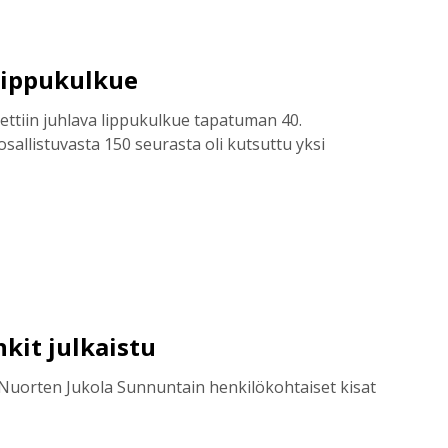
 lippukulkue
tettiin juhlava lippukulkue tapatuman 40.
sallistuvasta 150 seurasta oli kutsuttu yksi
nkit julkaistu
e Nuorten Jukola Sunnuntain henkilökohtaiset kisat