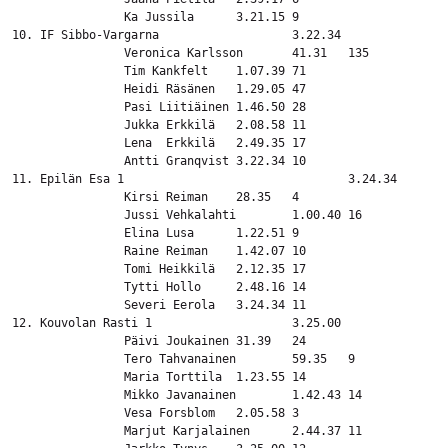
		Ka Jussila	3.21.15	9

10. IF Sibbo-Vargarna			3.22.34

		Veronica Karlsson	41.31	135

		Tim Kankfelt	1.07.39	71

		Heidi Räsänen	1.29.05	47

		Pasi Liitiäinen	1.46.50	28

		Jukka Erkkilä	2.08.58	11

		Lena  Erkkilä	2.49.35	17

		Antti Granqvist	3.22.34	10

11. Epilän Esa 1				3.24.34	

		Kirsi Reiman	28.35	4

		Jussi Vehkalahti	1.00.40	16

		Elina Lusa	1.22.51	9

		Raine Reiman	1.42.07	10

		Tomi Heikkilä	2.12.35	17

		Tytti Hollo	2.48.16	14

		Severi Eerola 	3.24.34	11

12. Kouvolan Rasti 1			3.25.00

		Päivi Joukainen	31.39	24

		Tero Tahvanainen	59.35	9

		Maria Torttila	1.23.55	14

		Mikko Javanainen	1.42.43	14

		Vesa Forsblom	2.05.58	3

		Marjut Karjalainen	2.44.37	11
