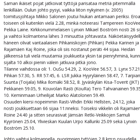
Saman ikäiset pojat jatkoivat tyttöjä parisataa metriä pitemmällä
lenkillään. Oulun johto pysyi, vaikka liiton nykyinen (v. 2005)
toimitusjohtaja Mikko Salonen joutui hiukan antamaan periksi. Ero
toiseen oli kuitenkin vielä 2.28, minkä noteerasi Tampereen KooVe
Pekka Laine. Kirkkonummelaisen Lynxin Mikael Boström nosti 26 si
ja vaihtoi kolmantena lähes 3 minuuttia johtavasta. Näköetäisyydel
häneen olivat vantaalaisen Pihkaniskojen (Pihkan) Pekka Karinen ja
Rajamäen Kaj Roine, joka oli siis nostanut peräti 44 sijaa. Heidän
jälkeensä tuli vielä muutamia joukkueita yksin tai pienryhminä, kun
sijalta 10 alkoi pienin välein jatkuva pitkä jono.
Tilanne vaihdossa oli: 1. OuSu 54.29, 2. KooVee 56.57, 3. Lynx 57.21,
Pihkan 57.30, 5. RR 57.45, 6. LSR Jukka Hyyryläinen 58.47, 7. Tarpia
Suunta (Toijala) Mika Ilomäki 58.52, 8. Jyväskylän Kisa-Toverit (JKT)
Pekkanen 59.05, 9. Kouvolan Rasti (KouRa) Tero Tahvanainen 59.35
10. Keminmaan Urheilijat Marko Alatolonen 59.49.
Osuuden kiersi nopeimmin Rasti-Vihdin Erkki Hellsten, 24.12, joka
nosti joukkuettaan 66 sijaa 11:nneksi. Toiseksi vikkelin oli Rajamäe
Roine 24.40 ja sitten seurasivat Jämsän Retki-Veikkojen Samuli
Kyyrönen 25.04, Ylivieskan Kuulan Urpo Kallunki 25.09 sekä Lynxin
Boström 25.10.
Johto vaihtui kolmannella, nuorimpien tyttöjen 2,8 km:n osuudella.