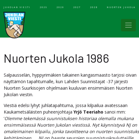
JUKOLAN VIESTI
2025
2026
2027
2028
NUORTEN JUKOLA
Nuorten Jukola 1986
Salpausselän, hyppyrimäkien takainen kangasmaasto tarjosi oivan
näyttämön tapahtumalle, kun Lahden Suunnistajat -37 järjesti
Nuorten Suurkisojen ohjelmaan kuuluvan ensimmäisen Nuorten
Jukolan viestin.
Viestiä edelsi lyhyt juhlatapahtuma, jossa kilpailua avatessaan
Kaukametsäläisten puheenjohtaja
Yrjö Teeriaho
sanoi mm:
’
Olemme tekemässä suunnistuksen historiaa olemalla mukana
ensimmäisessä Nuorten Jukolan viestissä. Nyt käynnistyvä NJ on
omaleimainen kilpailu, jonka tavoitteena on nuorten suunnistuk
kehittäminen. … NJ on haaste seurojen suunnistuskouluttajille,