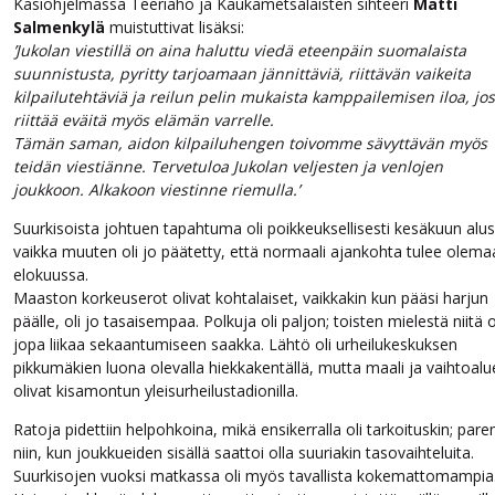
Käsiohjelmassa Teeriaho ja Kaukametsäläisten sihteeri
Matti
Salmenkylä
muistuttivat lisäksi:
’Jukolan viestillä on aina haluttu viedä eteenpäin suomalaista
suunnistusta, pyritty tarjoamaan jännittäviä, riittävän vaikeita
kilpailutehtäviä ja reilun pelin mukaista kamppailemisen iloa, jos
riittää eväitä myös elämän varrelle.
Tämän saman, aidon kilpailuhengen toivomme sävyttävän myös
teidän viestiänne. Tervetuloa Jukolan veljesten ja venlojen
joukkoon. Alkakoon viestinne riemulla.’
Suurkisoista johtuen tapahtuma oli poikkeuksellisesti kesäkuun alus
vaikka muuten oli jo päätetty, että normaali ajankohta tulee olema
elokuussa.
Maaston korkeuserot olivat kohtalaiset, vaikkakin kun pääsi harjun
päälle, oli jo tasaisempaa. Polkuja oli paljon; toisten mielestä niitä o
jopa liikaa sekaantumiseen saakka. Lähtö oli urheilukeskuksen
pikkumäkien luona olevalla hiekkakentällä, mutta maali ja vaihtoalu
olivat kisamontun yleisurheilustadionilla.
Ratoja pidettiin helpohkoina, mikä ensikerralla oli tarkoituskin; pare
niin, kun joukkueiden sisällä saattoi olla suuriakin tasovaihteluita.
Suurkisojen vuoksi matkassa oli myös tavallista kokemattomampia