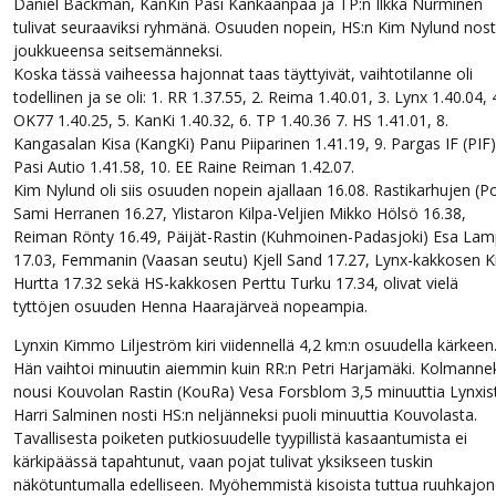
Daniel Backman, KanKin Pasi Kankaanpää ja TP:n Ilkka Nurminen
tulivat seuraaviksi ryhmänä. Osuuden nopein, HS:n Kim Nylund nost
joukkueensa seitsemänneksi.
Koska tässä vaiheessa hajonnat taas täyttyivät, vaihtotilanne oli
todellinen ja se oli: 1. RR 1.37.55, 2. Reima 1.40.01, 3. Lynx 1.40.04, 
OK77 1.40.25, 5. KanKi 1.40.32, 6. TP 1.40.36 7. HS 1.41.01, 8.
Kangasalan Kisa (KangKi) Panu Piiparinen 1.41.19, 9. Pargas IF (PIF)
Pasi Autio 1.41.58, 10. EE Raine Reiman 1.42.07.
Kim Nylund oli siis osuuden nopein ajallaan 16.08. Rastikarhujen (Po
Sami Herranen 16.27, Ylistaron Kilpa-Veljien Mikko Hölsö 16.38,
Reiman Rönty 16.49, Päijät-Rastin (Kuhmoinen-Padasjoki) Esa Lam
17.03, Femmanin (Vaasan seutu) Kjell Sand 17.27, Lynx-kakkosen 
Hurtta 17.32 sekä HS-kakkosen Perttu Turku 17.34, olivat vielä
tyttöjen osuuden Henna Haarajärveä nopeampia.
Lynxin Kimmo Liljeström kiri viidennellä 4,2 km:n osuudella kärkeen
Hän vaihtoi minuutin aiemmin kuin RR:n Petri Harjamäki. Kolmanne
nousi Kouvolan Rastin (KouRa) Vesa Forsblom 3,5 minuuttia Lynxis
Harri Salminen nosti HS:n neljänneksi puoli minuuttia Kouvolasta.
Tavallisesta poiketen putkiosuudelle tyypillistä kasaantumista ei
kärkipäässä tapahtunut, vaan pojat tulivat yksikseen tuskin
näkötuntumalla edelliseen. Myöhemmistä kisoista tuttua ruuhkajo