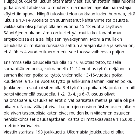
Huippujoukkueita lukuun ottamatta viesti suunnistettiin niillä nuorilla
jotka olivat Lahdessa jo muutenkin ja muiden lajienkin harrastajia
käytettiin apuna. Niinpä tulosluetteloa tarkkaan lukien huomaa, ett
lukuisia 13-14-vuotiaita on suunnistanut kahta viimeistä osuutta,
vaikka sillä olisi pitänyt olla ao. vuonna 15-18 vuotta täyttävä.
Sääntöjen mukaan tämä on kiellettyä, mutta ko. tapahtuman
erityisoloissa asia sai hiljaisen hyväksynnän. Monilla muillakin
osuuksilla oli mukana runsaasti sallitun alarajan ikäisiä ja selvää on,
että lähes 4 vuoden ikäero merkitsee tuossa vaiheessa paljon.
Ensimmäisellä osuudella tuli olla 13-16-vuotias tyttö, toisella
samanikäinen poika, kolmannella 11-14-vuotias tyttö, neljännellä
saman ikäinen poika tai tyttö, viidennellä 13-16-vuotias poika,
kuudennella 15-18-vuotias tyttö ja ankkurina saman ikäinen poika.
Joukkueessa saattoi siten olla 3-4 tyttöä ja poikaa. Hajonta oli muil
paitsi viidennellä osuudella. 1.-2., 3.-4. ja 6.-7. osuus olivat
hajontapareja. Osuuksien erot olivat parisataa metriä ja niillä oli pie
aikaero. Niinpä väliajat eivät hajontojen ensimmäisten osien jälkee
ole aivan tasapuolisia kuten eivät muiden kuin viidennen osuuden
henkilökohtaiset osuusajatkaan. Kartta oli mittakaavassa 1:15.000 
metrin käyrävälein.
Viestiin starttasi 193 joukkuetta. Ulkomaisia joukkueita ei ollut