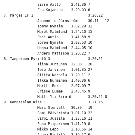
		Sirre Aalto	2.41.36	7

		Esa Kujansuu	3.20.03	6

7. Pargas IF 1				3.20.22

		Jeannette Järnström	30.11	12

		Tommy Nymalm	1.02.29	32

		Maret Malmlund	1.24.10	15

		Pasi Autio	1.41.58	9

		Sören Nymalm	2.08.53	10

		Henna Malmlund	2.44.05	10

		Anders Mattsson	3.20.22	7

8. Tampereen Pyrintö 3			3.20.51

		Tiina Juntunen	32.08	28

		Tero Järvinen	1.01.35	27

		Riitta Korpela	1.20.11	2

		Ilkka Nurminen	1.40.36	6

		Martti Reko	2.07.09	7

		Crisse Lumme	2.43.45	9

		Matti Yli-Sirniö	3.20.51	8

9. Kangasalan Kisa 1			3.21.15

		Mari Stenvall	30.39	19

		Sami Päivärinta	1.01.10	22

		Virpi Jussila	1.23.16	11

		Panu Piiparinen	1.41.19	8

		Mikko Lepo	2.10.56	14

		Jaana Pietilä	2.39.17	6
