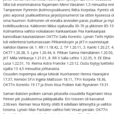
Siltä tuli ensimmäisenä Rajamäen Mervi Väisänen 1,5 minuuttia en
Tampereen Pyrinnön (kolmosjoukkueen) Riitta Korpelaa. Pyrintö oli
joko arponut joukkueittensa järjestysnumerot tai sitten kyseessä ol
oma huumori. Kolmonen oli ennalta arvioiden paras joukkue ja my
todellisuudessa. Kakkonen liikkui sijaluvuilla 30-70 ja ykkönen 85-15
Kolmantena vaihtoi nokialaisen Kankaantaan Piia Kankaanpää
kannoillaan kauniaislaisen OK77:n Saila Korento. Lynxin Terhi Hytti
tuli viidentenä tuntumassaan Pihkaniskojen ja JKT:n suunnistajat.
Vaihdon tilanne oli: 1. RR I 1.18.42, 2. TP 1.20.11, 3. KanKi 1.20.27, 4.
OK77 1.20.28, 5. Lynx 1.20.44, 6. Pihkan Sanna Hämäläinen 1.20.50, 
JKT Milla Vehkaoja 1.21.01, 8. RR II Salla Lehto 1.22.35, 9. EE Elina
Lusa 1.22.51, 10. Reima Astra Francke 1.23.12. OuSu löytyy luettelo
sijalta 13 4,5 minuuttia johtavasta.
Osuuden nopeimpia aikoja tekivät Kuortaneen Henna Haarajärvi
17.37, Kemiön SF:n Ingela Mattsson 18.11, TP:n Korpela 18.36,
OK77:n Korento 19.17 ja Enon Kisa-Poikien Kati Ryynänen 19.31.
Saman ikäisten poikien saman pituisella osuudella Rajamäen Vesa
Pirinen piti joukkueensa piikkipaikalla. Ero toiseen oli kasvanut
2.06:een. Reiman Vesa Rönty ohitti 8 edellään lähtenyttä ja vaihtoi
toisena. Lynxin Max Packalen vaihtoi heti Vesan perään. OK77:n