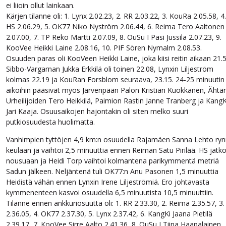
ei liioin ollut lainkaan.
Kärjen tilanne oli: 1. Lynx 2.02.23, 2. RR 2.03.22, 3. KouRa 2.05.58, 4.
HS 2.06.29, 5. OK77 Niko Nyström 2.06.44, 6. Reima Tero Aaltonen
2.07.00, 7. TP Reko Martti 2.07.09, 8. OuSu I Pasi Jussila 2.07.23, 9.
KooVee Heikki Laine 2.08.16, 10. PIF Sören Nymalm 2.08.53.
Osuuden paras oli KooVeen Heikki Laine, joka kiisi reitin aikaan 21.5
Sibbo-Vargarnan Jukka Erkkilä oli toinen 22.08, Lynxin Liljeström
kolmas 22.19 ja KouRan Forsblom seuraava, 23.15. 24-25 minuutin
aikoihin pääsivät myös Järvenpään Palon Kristian Kuokkanen, Ähtär
Urheilijoiden Tero Heikkilä, Paimion Rastin Janne Tranberg ja KangK
Jari Kaaja. Osuusaikojen hajontakin oli siten melko suuri
putkiosuudesta huolimatta.
Vanhimpien tyttöjen 4,9 km:n osuudella Rajamäen Sanna Lehto ryn
keulaan ja vaihtoi 2,5 minuuttia ennen Reiman Satu Pirilää. HS jatko
nousuaan ja Heidi Torp vaihtoi kolmantena parikymmentä metriä
Sadun jälkeen. Neljäntenä tuli OK77:n Anu Pasonen 1,5 minuuttia
Heidistä vähän ennen Lynxin Irene Liljeströmiä. Ero johtavasta
kymmenenteen kasvoi osuudella 6,5 minuutista 10,5 minuuttiin.
Tilanne ennen ankkuriosuutta oli: 1. RR 2.33.30, 2. Reima 2.35.57, 3.
2.36.05, 4. OK77 2.37.30, 5. Lynx 2.37.42, 6. KangKi Jaana Pietilä
2.39.17, 7. KooVee Sirre Aalto 2.41.36, 8. OuSu I Tiina Haapalainen