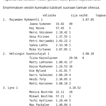
Ensimmäisen viestin kunniaksi tulokset suoraan tarinan ohessa.
			väliaika 	 sija vaihd.	loppuaika

1.  Rajamäen Rykmentti 1			3.07.05

		Jaana Simonen	33.02	49

		Kaj Roine	57.45	5

		Mervi Väisänen	1.18.42	1

		Vesa Pirinen	1.37.55	1

		Petri Harjamäki	2.03.22	2

		Sanna Lehto	2.33.30	1

		Mika Virtanen	3.07.05	1

2.  Helsingin Suunnistajat 1			3.08.10

		Tiina Kainulainen	29.56	8

		Matti Lehtonen	1.00.41	17

		Kajsa Ruokonen	1.24.53	16

		Kim Nylund	1.41.01	7

		Harri Salminen	2.06.29	4

		Heidi Torp	2.36.05	3

		Matti Karvonen	3.08.10	2	

3. Lynx 1				3.10.52

		Monica Boström	32.11	29

		Mikael Boström	57.21 	3

		Terhi Hyttinen	1.20.44	5

		Max Packalen	1.40.04	3
