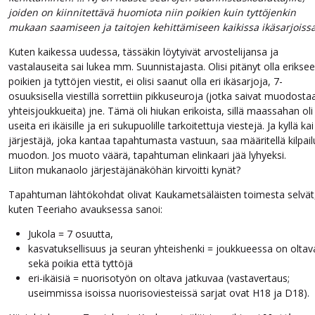
joiden on kiinnitettävä huomiota niin poikien kuin tyttöjenkin
mukaan saamiseen ja taitojen kehittämiseen kaikissa ikäsarjoiss
Kuten kaikessa uudessa, tässäkin löytyivät arvostelijansa ja
vastalauseita sai lukea mm. Suunnistajasta. Olisi pitänyt olla erikse
poikien ja tyttöjen viestit, ei olisi saanut olla eri ikäsarjoja, 7-
osuuksisella viestillä sorrettiin pikkuseuroja (jotka saivat muodosta
yhteisjoukkueita) jne. Tämä oli hiukan erikoista, sillä maassahan oli
useita eri ikäisille ja eri sukupuolille tarkoitettuja viestejä. Ja kyllä kai
järjestäjä, joka kantaa tapahtumasta vastuun, saa määritellä kilpail
muodon. Jos muoto väärä, tapahtuman elinkaari jää lyhyeksi.
Liiton mukanaolo järjestäjänäköhän kirvoitti kynät?
Tapahtuman lähtökohdat olivat Kaukametsäläisten toimesta selvät
kuten Teeriaho avauksessa sanoi:
Jukola = 7 osuutta,
kasvatuksellisuus ja seuran yhteishenki = joukkueessa on oltav
sekä poikia että tyttöjä
eri-ikäisiä = nuorisotyön on oltava jatkuvaa (vastavertaus;
useimmissa isoissa nuorisoviesteissä sarjat ovat H18 ja D18).