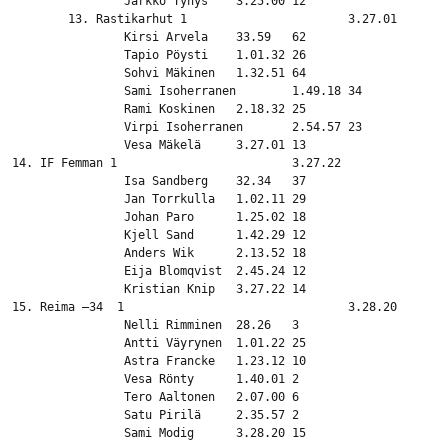
		Jarkko Tynys	3.25.00	12

	13. Rastikarhut 1			3.27.01

		Kirsi Arvela	33.59	62

		Tapio Pöysti	1.01.32	26

		Sohvi Mäkinen	1.32.51	64

		Sami Isoherranen	1.49.18	34

		Rami Koskinen	2.18.32	25

		Virpi Isoherranen	2.54.57	23

		Vesa Mäkelä	3.27.01	13

14. IF Femman 1				3.27.22

		Isa Sandberg	32.34	37

		Jan Torrkulla	1.02.11	29

		Johan Paro	1.25.02	18

		Kjell Sand	1.42.29	12

		Anders Wik	2.13.52	18

		Eija Blomqvist	2.45.24	12

		Kristian Knip	3.27.22	14

15. Reima –34  1				3.28.20

		Nelli Rimminen	28.26	3

		Antti Väyrynen	1.01.22	25

		Astra Francke	1.23.12	10

		Vesa Rönty	1.40.01	2

		Tero Aaltonen	2.07.00	6

		Satu Pirilä	2.35.57	2

		Sami Modig	3.28.20	15