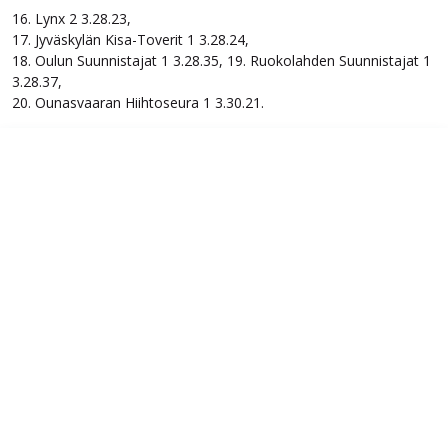
16. Lynx 2 3.28.23,
17. Jyväskylän Kisa-Toverit 1 3.28.24,
18. Oulun Suunnistajat 1 3.28.35, 19. Ruokolahden Suunnistajat 1
3.28.37,
20. Ounasvaaran Hiihtoseura 1 3.30.21.
VUODESTA TOISEEN MUKANA