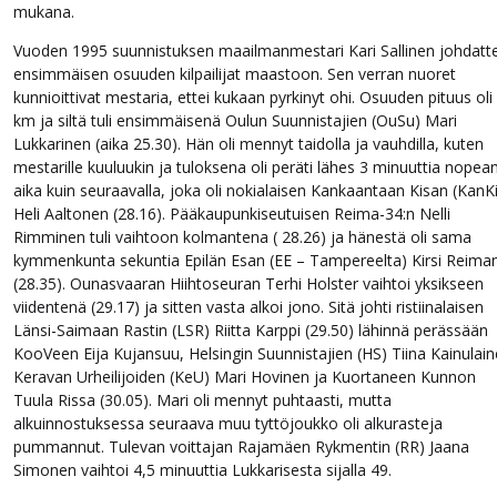
mukana.
Vuoden 1995 suunnistuksen maailmanmestari Kari Sallinen johdatte
ensimmäisen osuuden kilpailijat maastoon. Sen verran nuoret
kunnioittivat mestaria, ettei kukaan pyrkinyt ohi. Osuuden pituus oli
km ja siltä tuli ensimmäisenä Oulun Suunnistajien (OuSu) Mari
Lukkarinen (aika 25.30). Hän oli mennyt taidolla ja vauhdilla, kuten
mestarille kuuluukin ja tuloksena oli peräti lähes 3 minuuttia nopea
aika kuin seuraavalla, joka oli nokialaisen Kankaantaan Kisan (KanKi
Heli Aaltonen (28.16). Pääkaupunkiseutuisen Reima-34:n Nelli
Rimminen tuli vaihtoon kolmantena ( 28.26) ja hänestä oli sama
kymmenkunta sekuntia Epilän Esan (EE – Tampereelta) Kirsi Reiman
(28.35). Ounasvaaran Hiihtoseuran Terhi Holster vaihtoi yksikseen
viidentenä (29.17) ja sitten vasta alkoi jono. Sitä johti ristiinalaisen
Länsi-Saimaan Rastin (LSR) Riitta Karppi (29.50) lähinnä perässään
KooVeen Eija Kujansuu, Helsingin Suunnistajien (HS) Tiina Kainulain
Keravan Urheilijoiden (KeU) Mari Hovinen ja Kuortaneen Kunnon
Tuula Rissa (30.05). Mari oli mennyt puhtaasti, mutta
alkuinnostuksessa seuraava muu tyttöjoukko oli alkurasteja
pummannut. Tulevan voittajan Rajamäen Rykmentin (RR) Jaana
Simonen vaihtoi 4,5 minuuttia Lukkarisesta sijalla 49.