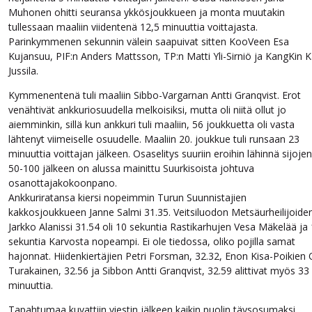
Muhonen ohitti seuransa ykkösjoukkueen ja monta muutakin
tullessaan maaliin viidentenä 12,5 minuuttia voittajasta.
Parinkymmenen sekunnin välein saapuivat sitten KooVeen Esa
Kujansuu, PIF:n Anders Mattsson, TP:n Matti Yli-Sirniö ja KangKin K
Jussila.
Kymmenentenä tuli maaliin Sibbo-Vargarnan Antti Granqvist. Erot
venähtivät ankkuriosuudella melkoisiksi, mutta oli niitä ollut jo
aiemminkin, sillä kun ankkuri tuli maaliin, 56 joukkuetta oli vasta
lähtenyt viimeiselle osuudelle. Maaliin 20. joukkue tuli runsaan 23
minuuttia voittajan jälkeen. Osaselitys suuriin eroihin lähinnä sijojen
50-100 jälkeen on alussa mainittu Suurkisoista johtuva
osanottajakokoonpano.
Ankkuriratansa kiersi nopeimmin Turun Suunnistajien
kakkosjoukkueen Janne Salmi 31.35. Veitsiluodon Metsäurheilijoide
Jarkko Alanissi 31.54 oli 10 sekuntia Rastikarhujen Vesa Mäkelää ja
sekuntia Karvosta nopeampi. Ei ole tiedossa, oliko pojilla samat
hajonnat. Hiidenkiertäjien Petri Forsman, 32.32, Enon Kisa-Poikien O
Turakainen, 32.56 ja Sibbon Antti Granqvist, 32.59 alittivat myös 33
minuuttia.
Tapahtumaa kuvattiin viestin jälkeen kaikin puolin täysosumaksi.