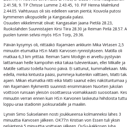
2.41.58, 9. TP Chrisse Lumme 2.43.45, 10. PIF Henna Malmlund
2.44.05. Vaihtuvuus oli siis edelleen varsin pientä; Kouvola putosi
kymmenen ulkopuolelle ja Kangasala palasi.
Osuuden vikkelimmät olivat: Kangasalan Jaana Pietilä 28.23,
Ruokolahden Suunnistajien Kirsi Tiira 28.30 ja Reiman Pirilä 28.57. A
puolen tunnin selvisi myös HS:n Torp, 29.36.
Päivän kysymys oli, riittääkö Rajamäen ankkurin Mika Virtasen 2,5
minuutin etumatka HS:n Matti Karvosen rynnistykseen. Matilla oli
matkaa 6,3 km yrittää. Reiman Sami Modigin ei arveltu pystyvän
laittamaan heille kampoihin eikä takaa tulevienkaan, ellei Mikalle ja
Matille sattuisi todella huono päivä. Ei sattunut, kummallekaan. Mik
edellä, minkä kintuista pääsi, pummeja kuitenkin välttäen, Matti tak
ajaen. Mikan etumatka riitti eikä Matti saanut edes näkötuntumaa j
niin Rajamäen Rykmentti suunnisti ensimmäisen Nuorten Jukolan
voittoon runsaan yleisön osoittaessa voimakkaasti suosiotaan. Kes
minuutin verran ennen kuin HS:n Karvonen laskeutui hiihdoista tutt
loppu-uraa stadionin juoksuradalle ja maaliin.
Lynxin Simo Sukselainen nosti joukkueensa kolmanneksi lähes 3
minuuttia Karvosen jälkeen. OK77:n Kristian von Essen tuli yksin
neljäntenä 5 minuuttia voittajan jälkeen. OuSu-kakkosen Juha