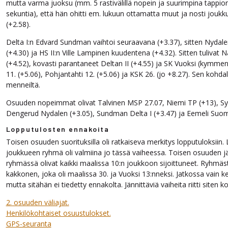
mutta varma juoksu (mm. 5 rastivälillä nopein ja suurimpina tappiona
sekuntia), että hän ohitti em. lukuun ottamatta muut ja nosti jou
(+2.58).
Delta I:n Edvard Sundman vaihtoi seuraavana (+3.37), sitten Nydale
(+4.30) ja HS II:n Ville Lampinen kuudentena (+4.32). Sitten tulivat 
(+4.52), kovasti parantaneet Deltan II (+4.55) ja SK Vuoksi (kymme
11. (+5.06), Pohjantahti 12. (+5.06) ja KSK 26. (jo +8.27). Sen kohdall
menneiltä.
Osuuden nopeimmat olivat Talvinen MSP 27.07, Niemi TP (+13), Syrj
Dengerud Nydalen (+3.05), Sundman Delta I (+3.47) ja Eemeli Suomi
Lopputulosten ennakoita
Toisen osuuden suorituksilla oli ratkaiseva merkitys lopputuloksiin.
joukkueen ryhmä oli valmiina jo tässä vaiheessa. Toisen osuuden j
ryhmässä olivat kaikki maalissa 10:n joukkoon sijoittuneet. Ryhmäs
kakkonen, joka oli maalissa 30. ja Vuoksi 13:nneksi. Jatkossa vain kes
mutta sitähän ei tiedetty ennakolta. Jännittäviä vaiheita riitti siten ko
2. osuuden väliajat.
Henkilökohtaiset osuustulokset.
GPS-seuranta