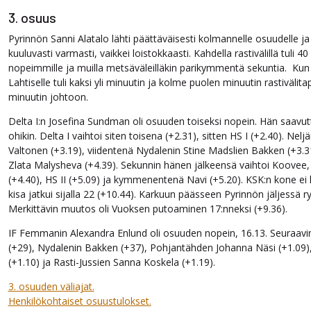
3. osuus
Pyrinnön Sanni Alatalo lähti päättäväisesti kolmannelle osuudelle ja 
kuuluvasti varmasti, vaikkei loistokkaasti. Kahdella rastivälillä tuli 
nopeimmille ja muilla metsäväleilläkin parikymmentä sekuntia. Kun 
Lahtiselle tuli kaksi yli minuutin ja kolme puolen minuutin rastivälitap
minuutin johtoon.
Delta I:n Josefina Sundman oli osuuden toiseksi nopein. Hän saavutt
ohikin. Delta I vaihtoi siten toisena (+2.31), sitten HS I (+2.40). Nel
Valtonen (+3.19), viidentenä Nydalenin Stine Madslien Bakken (+3.
Zlata Malysheva (+4.39). Sekunnin hänen jälkeensä vaihtoi Koovee, 
(+4.40), HS II (+5.09) ja kymmenentenä Navi (+5.20). KSK:n kone ei 
kisa jatkui sijalla 22 (+10.44). Karkuun päässeen Pyrinnön jäljessä ryh
Merkittävin muutos oli Vuoksen putoaminen 17:nneksi (+9.36).
IF Femmanin Alexandra Enlund oli osuuden nopein, 16.13. Seuraavi
(+29), Nydalenin Bakken (+37), Pohjantähden Johanna Näsi (+1.09),
(+1.10) ja Rasti-Jussien Sanna Koskela (+1.19).
3. osuuden väliajat.
Henkilökohtaiset osuustulokset.