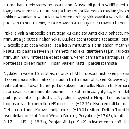
etumatkan turvin viemään osuuttaan. Alussa oli parilla välillä pientä 
löytyi tasainen viestitahti. Niinpä hän toi joukkueensa maaliin ylivo
ankkuri – rankin 8. – Luukas Valtonen erehtyi ykkösvälillä väärälle ulk
puolisen minuuttia niin, että Kooveen Antti Ojansivu tavoitti hänet.
Pitkällä välillä viitoselle eri reittejä kulkeneista Antti eksyi pahasti, m
minuuttia ja putosi neljänneksi. Luukas eteni toisena tasaisesti loist
Eliakselle puolessa välissä lisää liki ½ minuuttia. Parin sadan metrin vä
kaatui, löi päänsä kiveen ja menetti hetkeksi tilanteen tajun. Tulo
minuutin haku rinteessä edestakaisin. Veren tahraama karttapussi va
kohteessa olleen rastin – kisan vaikein rasti – paikallistamista.
Nydalenin vasta 16-vuotias, nuorten EM-hiihtosuunnistuksen pronssi
Bakken pääsi silloin lähes minuutin tuntumaan ohittaen Kooveen.
reitinvalinnat toivat hänet jo Luukaksen kannoille. Hiukan heikompi r
seuraavan rastin minuutin pummi – olikohan liikaa yritystä, kun ed
paita jo vilahteli – pudottivat Nydalenin kyydistä. Niinpä Luukas toi
loppusuoraa hoiperrellen HS:n toiseksi (+12.36). Nydalen tuli kolma
Deltan ohittanut Koovee neljänneksi (+16.01), sitten Deltan Tomi Nä
osuudella noussut Nord Westin Dimitriy Polyakov (+17.08), kenties 
(+17.11), HS II (+18.34), Pohjantähti (+19.42) ja kymmenentenä Hä