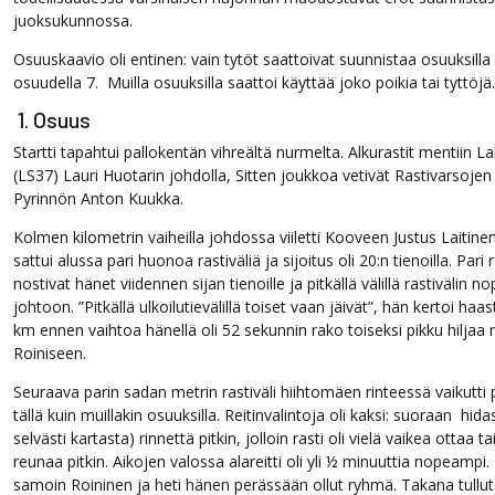
juoksukunnossa.
Osuuskaavio oli entinen: vain tytöt saattoivat suunnistaa osuuksilla 3
osuudella 7. Muilla osuuksilla saattoi käyttää joko poikia tai tyttöjä.
1. Osuus
Startti tapahtui pallokentän vihreältä nurmelta. Alkurastit mentiin L
(LS37) Lauri Huotarin johdolla, Sitten joukkoa vetivät Rastivarsojen 
Pyrinnön Anton Kuukka.
Kolmen kilometrin vaiheilla johdossa viiletti Kooveen Justus Laitinen
sattui alussa pari huonoa rastiväliä ja sijoitus oli 20:n tienoilla. Pari
nostivat hänet viidennen sijan tienoille ja pitkällä välillä rastivälin n
johtoon. ”Pitkällä ulkoilutievälillä toiset vaan jäivät”, hän kertoi haas
km ennen vaihtoa hänellä oli 52 sekunnin rako toiseksi pikku hiljaa
Roiniseen.
Seuraava parin sadan metrin rastiväli hiihtomäen rinteessä vaikutti pa
tällä kuin muillakin osuuksilla. Reitinvalintoja oli kaksi: suoraan hida
selvästi kartasta) rinnettä pitkin, jolloin rasti oli vielä vaikea ottaa 
reunaa pitkin. Aikojen valossa alareitti oli yli ½ minuuttia nopeampi
samoin Roininen ja heti hänen perässään ollut ryhmä. Takana tullut 