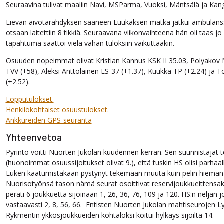
Seuraavina tulivat maaliin Navi, MSParma, Vuoksi, Mäntsälä ja Kang
Lievän aivotärähdyksen saaneen Luukaksen matka jatkui ambulanssi
otsaan laitettiin 8 tikkiä. Seuraavana viikonvaihteena hän oli taas jo 
tapahtuma saattoi vielä vähän tuloksiin vaikuttaakin.
Osuuden nopeimmat olivat Kristian Kannus KSK II 35.03, Polyakov 
TVV (+58), Aleksi Anttolainen LS-37 (+1.37), Kuukka TP (+2.24) ja
(+2.52).
Lopputulokset.
Henkilökohtaiset osuustulokset.
Ankkureiden GPS-seuranta
Yhteenvetoa
Pyrintö voitti Nuorten Jukolan kuudennen kerran. Sen suunnistajat te
(huonoimmat osuussijoitukset olivat 9.), että tuskin HS olisi parhaal
Luken kaatumistakaan pystynyt tekemään muuta kuin pelin hiema
Nuorisotyönsä tason nämä seurat osoittivat reservijoukkueittensakin s
peräti 6 joukkuetta sijoinaan 1, 26, 36, 76, 109 ja 120. HS:n neljän 
vastaavasti 2, 8, 56, 66. Entisten Nuorten Jukolan mahtiseurojen 
Rykmentin ykkösjoukkueiden kohtaloksi koitui hylkäys sijoilta 14.