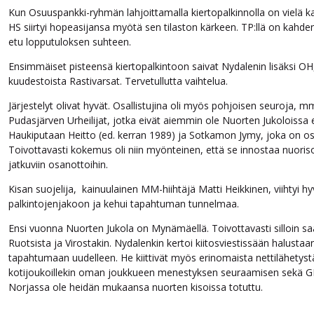
Kun Osuuspankki-ryhmän lahjoittamalla kiertopalkinnolla on vielä ka
HS siirtyi hopeasijansa myötä sen tilaston kärkeen. TP:llä on kahde
etu lopputuloksen suhteen.
Ensimmäiset pisteensä kiertopalkintoon saivat Nydalenin lisäksi OH
kuudestoista Rastivarsat. Tervetullutta vaihtelua.
Järjestelyt olivat hyvät. Osallistujina oli myös pohjoisen seuroja, mm
Pudasjärven Urheilijat, jotka eivät aiemmin ole Nuorten Jukoloissa 
Haukiputaan Heitto (ed. kerran 1989) ja Sotkamon Jymy, joka on osal
Toivottavasti kokemus oli niin myönteinen, että se innostaa nuoris
jatkuviin osanottoihin.
Kisan suojelija, kainuulainen MM-hiihtäjä Matti Heikkinen, viihtyi hyvi
palkintojenjakoon ja kehui tapahtuman tunnelmaa.
Ensi vuonna Nuorten Jukola on Mynämäellä. Toivottavasti silloin s
Ruotsista ja Virostakin. Nydalenkin kertoi kiitosviestissään halustaa
tapahtumaan uudelleen. He kiittivät myös erinomaista nettilähetystä
kotijoukoillekin oman joukkueen menestyksen seuraamisen sekä GP
Norjassa ole heidän mukaansa nuorten kisoissa totuttu.