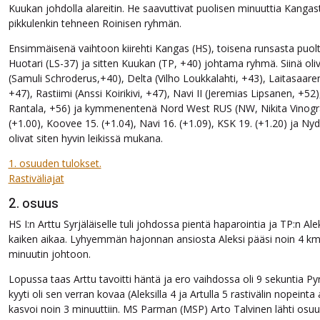
Kuukan johdolla alareitin. He saavuttivat puolisen minuuttia Kangasta
pikkulenkin tehneen Roinisen ryhmän.
Ensimmäisenä vaihtoon kiirehti Kangas (HS), toisena runsasta pu
Huotari (LS-37) ja sitten Kuukan (TP, +40) johtama ryhmä. Siinä ol
(Samuli Schroderus,+40), Delta (Vilho Loukkalahti, +43), Laitasaare
+47), Rastiimi (Anssi Koirikivi, +47), Navi II (Jeremias Lipsanen, +52),
Rantala, +56) ja kymmenentenä Nord West RUS (NW, Nikita Vinograd
(+1.00), Koovee 15. (+1.04), Navi 16. (+1.09), KSK 19. (+1.20) ja Nyda
olivat siten hyvin leikissä mukana.
1. osuuden tulokset.
Rastiväliajat
2. osuus
HS I:n Arttu Syrjäläiselle tuli johdossa pientä haparointia ja TP:n Ale
kaiken aikaa. Lyhyemmän hajonnan ansiosta Aleksi pääsi noin 4 km:
minuutin johtoon.
Lopussa taas Arttu tavoitti häntä ja ero vaihdossa oli 9 sekuntia Py
kyyti oli sen verran kovaa (Aleksilla 4 ja Artulla 5 rastivälin nopeinta 
kasvoi noin 3 minuuttiin. MS Parman (MSP) Arto Talvinen lähti osuud