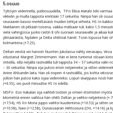
5.osuus
Tyttöjen viidennellä, putkiosuudella, TP:n Eliisa Alatalo teki varmaa t
vikkelin ja muilla tappiota enintään 17 sekuntia. Niinpä hän oli osu
seuraaviin kasvoi merkittävästi muiden tehtyä virheitä. HS I:n kakk
Matilainen oli pitkään toisena, vaikka matkaan tuli. kaksi 1,5 minuut
vielä vahingossa juoksi rastin 8 ohi suoraan seuraavalle ja aikaa kul
ylimääräistä, Nydalen ja Delta ohittivat hänet. Tosin lopussa hän ohi
kolmantena (+7.25).
Deltan viestiä vei harvoin Nuorten Jukolassa nähty vierasapu, Viro
edustanut Margret Zimmermann. Hän ei liene tuntenut oloaan koto
rinteillä, sillä neljällä rastivälillä tuli tappiota 34 – 57 sekuntia välin
– 30 sekuntia. Niinpä sija putosi ensin neljänneksi ja sitten viidennek
Anine Ahlsandin laita. Hän oli nopein 4 rastivälillä, jos kohta viitosras
jolloin hän putosi kaksi sijaa viidenneksi. Lopun skarppaus nosti hä
(+6.55), siis puoli minuuttia HS I:n edellä.
MSP:n Essi Hakalan sija vaihteli toisten ja omien etsimisten myötä vä
kilometriä ennen vaihtoa hän ohitti Deltan ja vaihtoi neljäntenä (+.7.4
(+7.54), HS II:n Mona Juppo vaihtoi kuudentena (+10.53) ja sitten 
(+10.58), Navi (+12.58), Ounasvaaran Hiihtoseura (OH, +14.16) 