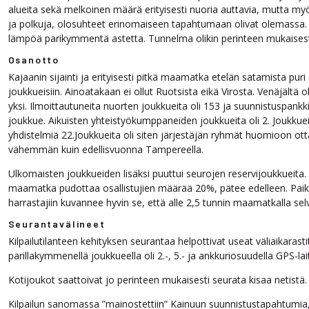
alueita sekä melkoinen määrä erityisesti nuoria auttavia, mutta myös
ja polkuja, olosuhteet erinomaiseen tapahtumaan olivat olemassa. 
lämpöä parikymmentä astetta. Tunnelma olikin perinteen mukaisesti
Osanotto
Kajaanin sijainti ja erityisesti pitkä maamatka etelän satamista puri 
joukkueisiin. Ainoatakaan ei ollut Ruotsista eikä Virosta. Venäjältä ol
yksi. Ilmoittautuneita nuorten joukkueita oli 153 ja suunnistuspankkil
joukkue. Aikuisten yhteistyökumppaneiden joukkueita oli 2. Joukkue
yhdistelmiä 22.Joukkueita oli siten järjestäjän ryhmät huomioon 
vähemmän kuin edellisvuonna Tampereella.
Ulkomaisten joukkueiden lisäksi puuttui seurojen reservijoukkueita. 
maamatka pudottaa osallistujien määrää 20%, pätee edelleen. Paika
harrastajiin kuvannee hyvin se, että alle 2,5 tunnin maamatkalla selv
Seurantavälineet
Kilpailutilanteen kehityksen seurantaa helpottivat useat väliaikarastit
parillakymmenellä joukkueella oli 2.-, 5.- ja ankkuriosuudella GPS-lai
Kotijoukot saattoivat jo perinteen mukaisesti seurata kisaa netistä.
Kilpailun sanomassa ”mainostettiin” Kainuun suunnistustapahtumia, 