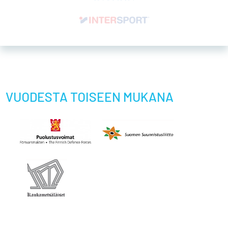
Kaukametsäläiset ry
Petri Paukkunen, puheenjohtaja
0400 669 203
petri.paukkunen@jukola.com
© 2026 Kaukametsäläiset ry