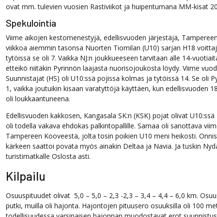
ovat mm. tulevien vuosien Rastiviikot ja huipentumana MM-kisat 2
Spekulointia
Viime aikojen kestomenestyjä, edellisvuoden järjestäjä, Tampereen 
viikkoa aiemmin tasonsa Nuorten Tiomilan (U10) sarjan H18 voittaj
tytöissä se oli 7. Vaikka NJ:n joukkueeseen tarvitaan alle 14-vuotiait
etteikö niitäkin Pyrinnön laajasta nuorisojoukosta löydy. Viime vuod
Suunnistajat (HS) oli U10:ssä pojissa kolmas ja tytöissä 14. Se oli
1, vaikka joutuikin kisaan varatyttöjä käyttäen, kun edellisvuoden 
oli loukkaantuneena.
Edellisvuoden kakkosen, Kangasala SK:n (KSK) pojat olivat U10:ssä 4.
oli todella vakava ehdokas palkintopallille. Samaa oli sanottava vi
Tampereen Kooveestä, jolta tosin poikien U10 meni heikosti. Onn
kärkeen saattoi povata myös ainakin Deltaa ja Navia. Ja tuskin Nyda
turistimatkalle Oslosta asti.
Kilpailu
Osuuspituudet olivat 5,0 – 5,0 – 2,3 -2,3 – 3,4 – 4,4 – 6,0 km. Osuu
putki, muilla oli hajonta. Hajontojen pituusero osuuksilla oli 100 met
todellisuudessa varsinaisen hajonnan muodostavat erot suunnistust