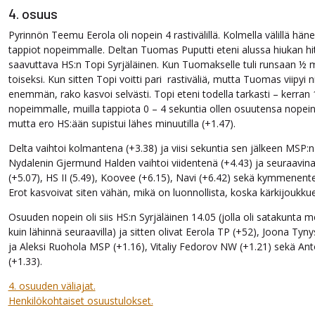
4. osuus
Pyrinnön Teemu Eerola oli nopein 4 rastivälillä. Kolmella välillä häne
tappiot nopeimmalle. Deltan Tuomas Puputti eteni alussa hiukan h
saavuttava HS:n Topi Syrjäläinen. Kun Tuomakselle tuli runsaan ½ min
toiseksi. Kun sitten Topi voitti pari rastiväliä, mutta Tuomas viipyi n
enemmän, rako kasvoi selvästi. Topi eteni todella tarkasti – kerran 
nopeimmalle, muilla tappiota 0 – 4 sekuntia ollen osuutensa nopein.
mutta ero HS:ään supistui lähes minuutilla (+1.47).
Delta vaihtoi kolmantena (+3.38) ja viisi sekuntia sen jälkeen MSP:n
Nydalenin Gjermund Halden vaihtoi viidentenä (+4.43) ja seuraavina
(+5.07), HS II (5.49), Koovee (+6.15), Navi (+6.42) sekä kymmenente
Erot kasvoivat siten vähän, mikä on luonnollista, koska kärkijoukkue
Osuuden nopein oli siis HS:n Syrjäläinen 14.05 (jolla oli satakunta 
kuin lähinnä seuraavilla) ja sitten olivat Eerola TP (+52), Joona Ty
ja Aleksi Ruohola MSP (+1.16), Vitaliy Fedorov NW (+1.21) sekä Ant
(+1.33).
4. osuuden väliajat.
Henkilökohtaiset osuustulokset.