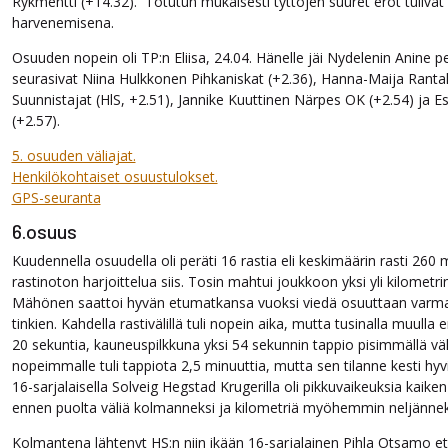
Rykmentti (+14.32). Totutun mukaisesti tyttöjen suuret erot tulivat
harvenemisena.
Osuuden nopein oli TP:n Eliisa, 24.04. Hänelle jäi Nydelenin Anine pe
seurasivat Niina Hulkkonen Pihkaniskat (+2.36), Hanna-Maija Rant
Suunnistajat (HlS, +2.51), Jannike Kuuttinen Närpes OK (+2.54) ja E
(+2.57).
5. osuuden väliajat.
Henkilökohtaiset osuustulokset.
GPS-seuranta
6.osuus
Kuudennella osuudella oli peräti 16 rastia eli keskimäärin rasti 260 
rastinoton harjoittelua siis. Tosin mahtui joukkoon yksi yli kilometr
Mähönen saattoi hyvän etumatkansa vuoksi viedä osuuttaan varmas
tinkien. Kahdella rastivälillä tuli nopein aika, mutta tusinalla muull
20 sekuntia, kauneuspilkkuna yksi 54 sekunnin tappio pisimmällä väli
nopeimmalle tuli tappiota 2,5 minuuttia, mutta sen tilanne kesti hyvi
16-sarjalaisella Solveig Hegstad Krugerilla oli pikkuvaikeuksia kaiken
ennen puolta väliä kolmanneksi ja kilometriä myöhemmin neljännek
Kolmantena lähtenyt HS:n niin ikään 16-sarjalainen Pihla Otsamo et