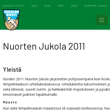
JUKOLAN VIESTI
2025
2026
2027
2028
NUORTEN JUKOLA
Nuorten Jukola 2011
Yleistä
Vuoden 2011 Nuorten Jukola järjestettiin pohjoisempana kuin kosk
Vimpelinlaakson urheilukeskuksessa. Urheilukenttä katsomoineen ja
sekä läheiset, suuret nurmi- ja hiekkakentät majoitukseen ja pysäköi
erinomaiset puitteet tapahtumalle.
Maasto
Kun vielä Vimpelinvaaran maastossa oli sopivasti korkeuseroja, h