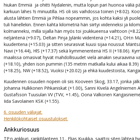
hiukan Emmiä ja ohitti Nydalenin, mutta lopun pari huonoa väliä p
karkuun lähes ½ minuutilla. HS oli siis vaihdossa toinen (+8.02). K
alusta lähtien Emmiä ja Pihlaa nopeammin, jos kohta kaksi yli puole
tuli hänellekin. Ennen kahta kilometriä hän siirtyi viidenneksi ja k
kolmanneksi, millä sijalla hän myös toi joukkueensa vaihtoon (+8.22
neljäntenä (+9.07), Deltan Pinja Jylänki viidentenä (+14.21), OH:n
kuudentena (+15.03) ja sitten seurasivat kuusi sijaa noussut Mäntsäl
Navi (+16.44), HlS (+17.37) sekä kymmenentenä HS II (+18.06). 
maalissa omasivat hyvät mahdollisuudet vielä ainakin seuraavina v
(+18.10), yhden ison pummin (135 metrin matkalla kului aikaa 8.39
(+18.25), NW (+18.52), Vuoksi (+20.02) ja ehkä kuudestoista, Kangas
Kuudennen osuuden nopein oli siis Kooveen Skog, 33.17, jonka jälk
Johanna Hulkkonen Pihkaniskat (+1.00), Sanni Kivelä Angelniemen An
Gustafsson Tuusulan VV (TVV, +1.45), Oona Valkonen Kangasniemen
Iida Savolainen KSK (+1.55).
6. osuuden väliajat.
Henkilökohtaiset osuustulokset.
Ankkuriosuus
TP:n ankkuri, rankitilanteen 11., Elias Kuukka, saattoi siten lähteä 