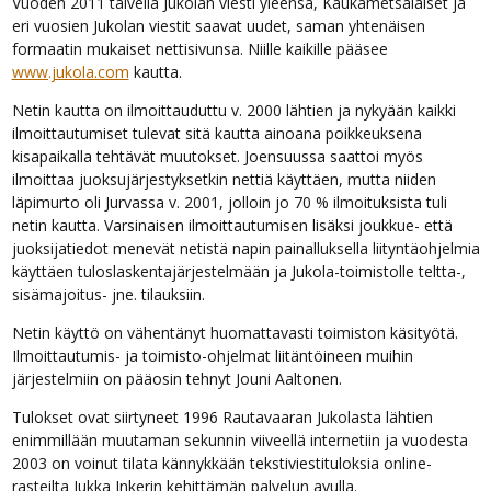
Vuoden 2011 talvella Jukolan viesti yleensä, Kaukametsäläiset ja
eri vuosien Jukolan viestit saavat uudet, saman yhtenäisen
formaatin mukaiset nettisivunsa. Niille kaikille pääsee
www.jukola.com
kautta.
Netin kautta on ilmoittauduttu v. 2000 lähtien ja nykyään kaikki
ilmoittautumiset tulevat sitä kautta ainoana poikkeuksena
kisapaikalla tehtävät muutokset. Joensuussa saattoi myös
ilmoittaa juoksujärjestyksetkin nettiä käyttäen, mutta niiden
läpimurto oli Jurvassa v. 2001, jolloin jo 70 % ilmoituksista tuli
netin kautta. Varsinaisen ilmoittautumisen lisäksi joukkue- että
juoksijatiedot menevät netistä napin painalluksella liityntäohjelmia
käyttäen tuloslaskentajärjestelmään ja Jukola-toimistolle teltta-,
sisämajoitus- jne. tilauksiin.
Netin käyttö on vähentänyt huomattavasti toimiston käsityötä.
Ilmoittautumis- ja toimisto-ohjelmat liitäntöineen muihin
järjestelmiin on pääosin tehnyt Jouni Aaltonen.
Tulokset ovat siirtyneet 1996 Rautavaaran Jukolasta lähtien
enimmillään muutaman sekunnin viiveellä internetiin ja vuodesta
2003 on voinut tilata kännykkään tekstiviestituloksia online-
rasteilta Jukka Inkerin kehittämän palvelun avulla.