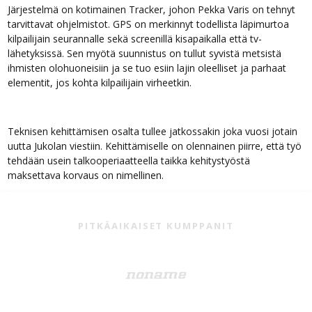
Järjestelmä on kotimainen Tracker, johon Pekka Varis on tehnyt
tarvittavat ohjelmistot. GPS on merkinnyt todellista läpimurtoa
kilpailijain seurannalle sekä screenillä kisapaikalla että tv-
lähetyksissä. Sen myötä suunnistus on tullut syvistä metsistä
ihmisten olohuoneisiin ja se tuo esiin lajin oleelliset ja parhaat
elementit, jos kohta kilpailijain virheetkin.
Teknisen kehittämisen osalta tullee jatkossakin joka vuosi jotain
uutta Jukolan viestiin. Kehittämiselle on olennainen piirre, että työ
tehdään usein talkooperiaatteella taikka kehitystyöstä
maksettava korvaus on nimellinen.
VUODESTA TOISEEN MUKANA