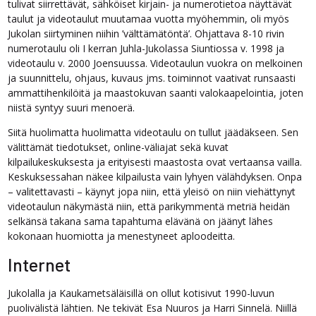
tulivat siirrettävät, sähköiset kirjain- ja numerotietoa näyttävät
taulut ja videotaulut muutamaa vuotta myöhemmin, oli myös
Jukolan siirtyminen niihin ’välttämätöntä’. Ohjattava 8-10 rivin
numerotaulu oli I kerran Juhla-Jukolassa Siuntiossa v. 1998 ja
videotaulu v. 2000 Joensuussa. Videotaulun vuokra on melkoinen
ja suunnittelu, ohjaus, kuvaus jms. toiminnot vaativat runsaasti
ammattihenkilöitä ja maastokuvan saanti valokaapelointia, joten
niistä syntyy suuri menoerä.
Siitä huolimatta huolimatta videotaulu on tullut jäädäkseen. Sen
välittämät tiedotukset, online-väliajat sekä kuvat
kilpailukeskuksesta ja erityisesti maastosta ovat vertaansa vailla.
Keskuksessahan näkee kilpailusta vain lyhyen välähdyksen. Onpa
– valitettavasti – käynyt jopa niin, että yleisö on niin viehättynyt
videotaulun näkymästä niin, että parikymmentä metriä heidän
selkänsä takana sama tapahtuma elävänä on jäänyt lähes
kokonaan huomiotta ja menestyneet aploodeitta.
Internet
Jukolalla ja Kaukametsäläisillä on ollut kotisivut 1990-luvun
puolivälistä lähtien. Ne tekivät Esa Nuuros ja Harri Sinnelä. Niillä