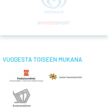
Kaukametsäläiset ry
Petri Paukkunen, puheenjohtaja
0400 669 203
petri.paukkunen@jukola.com