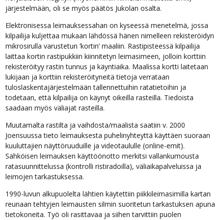
järjestelmään, oli se myös päätös Jukolan osalta.
Elektronisessa leimauksessahan on kyseessä menetelmä, jossa
kilpailija kuljettaa mukaan lähdössä hänen nimelleen rekisteröidyn
mikrosirulla varustetun ’kortin’ maaliin. Rastipisteessä kilpailija
laittaa kortin rastipukkiin kiinnitetyn leimasimeen, jolloin korttiin
rekisteröityy rastin tunnus ja käyntiaika. Maalissa kortti laitetaan
lukijaan ja korttiin rekisteröityneitä tietoja verrataan
tuloslaskentajärjestelmään tallennettuihin ratatietoihin ja
todetaan, että kilpailija on käynyt oikeilla rasteilla. Tiedoista
saadaan myös väliajat rasteilla.
Muutamalta rastilta ja vaihdosta/maalista saatiin v. 2000
Joensuussa tieto leimauksesta puhelinyhteyttä käyttäen suoraan
kuuluttajien näyttöruuduille ja videotaululle (online-emit).
Sähköisen leimauksen käyttöönotto merkitsi vallankumousta
ratasuunnittelussa (kontrolli ristiradoilla), väliaikapalveluissa ja
leimojen tarkastuksessa.
1990-luvun alkupuolelta lähtien käytettiin piikkileimasimilla kartan
reunaan tehtyjen leimausten silmin suoritetun tarkastuksen apuna
tietokoneita. Työ oli rasittavaa ja siihen tarvittiin puolen