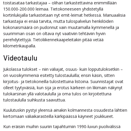
toistasataa tarkastajaa – olihan tarkastettavina enimmillään
150.000-200.000 leimaa. Tietokoneeseen yhdistetyllä
kortinlukijalla tarkastetaan nyt emit-leimat hetkessä. Manuaalisia
tarkastajia ei enää tarvita, mutta tulospalvelun henkilöiden
kokonaismäärä on pudonnut vain muutamalla kymmenellä ja
suurimman osan on oltava nyt vaativiin tehtäviin hyvin
perehdytettyjä. Tietoliikennekaapeleitakin pitää vetää
kilometrikaupalla.
Videotaulu
Jukolassa tulokset – niin väliajat, osuus- kuin lopputuloksetkin –
on vuosikymmeniä esitetty tulostauluilla; ensin käsin, sitten
kirjoitus- ja tietokoneilla tulostettuina listoina. Suunnistajat ovat
olleet tyytyväisiä, kun sija ja erotus kärkeen on likimain näkynyt
tulokarsinan yllä valotaululla ja oma tulos on kirjoitettuna
tulostaululla suihkusta saavuttua.
Kuulutuskin pystyi yleensä ainakin kolmannesta osuudesta lähtien
kertomaan väliaikarasteilla kärkipäässä käyneet joukkueet.
Kun eräisiin muihin suuriin tapahtumiin 1990-luvun puolivälissä