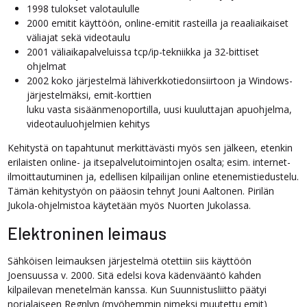
1998 tulokset valotaululle
2000 emitit käyttöön, online-emitit rasteilla ja reaaliaikaiset
väliajat sekä videotaulu
2001 väliaikapalveluissa tcp/ip-tekniikka ja 32-bittiset
ohjelmat
2002 koko järjestelmä lähiverkkotiedonsiirtoon ja Windows-
järjestelmäksi, emit-korttien
luku vasta sisäänmenoportilla, uusi kuuluttajan apuohjelma,
videotauluohjelmien kehitys
Kehitystä on tapahtunut merkittävästi myös sen jälkeen, etenkin
erilaisten online- ja itsepalvelutoimintojen osalta; esim. internet-
ilmoittautuminen ja, edellisen kilpailijan online etenemistiedustelu.
Tämän kehitystyön on pääosin tehnyt Jouni Aaltonen. Pirilän
Jukola-ohjelmistoa käytetään myös Nuorten Jukolassa.
Elektroninen leimaus
Sähköisen leimauksen järjestelmä otettiin siis käyttöön
Joensuussa v. 2000. Sitä edelsi kova kädenvääntö kahden
kilpailevan menetelmän kanssa. Kun Suunnistusliitto päätyi
norjalaiseen Regnlyn (myöhemmin nimeksi muutettu emit)