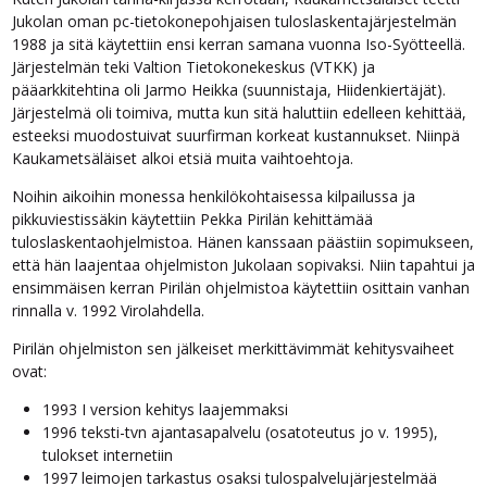
Jukolan oman pc-tietokonepohjaisen tuloslaskentajärjestelmän
1988 ja sitä käytettiin ensi kerran samana vuonna Iso-Syötteellä.
Järjestelmän teki Valtion Tietokonekeskus (VTKK) ja
pääarkkitehtina oli Jarmo Heikka (suunnistaja, Hiidenkiertäjät).
Järjestelmä oli toimiva, mutta kun sitä haluttiin edelleen kehittää,
esteeksi muodostuivat suurfirman korkeat kustannukset. Niinpä
Kaukametsäläiset alkoi etsiä muita vaihtoehtoja.
Noihin aikoihin monessa henkilökohtaisessa kilpailussa ja
pikkuviestissäkin käytettiin Pekka Pirilän kehittämää
tuloslaskentaohjelmistoa. Hänen kanssaan päästiin sopimukseen,
että hän laajentaa ohjelmiston Jukolaan sopivaksi. Niin tapahtui ja
ensimmäisen kerran Pirilän ohjelmistoa käytettiin osittain vanhan
rinnalla v. 1992 Virolahdella.
Pirilän ohjelmiston sen jälkeiset merkittävimmät kehitysvaiheet
ovat:
1993 I version kehitys laajemmaksi
1996 teksti-tvn ajantasapalvelu (osatoteutus jo v. 1995),
tulokset internetiin
1997 leimojen tarkastus osaksi tulospalvelujärjestelmää