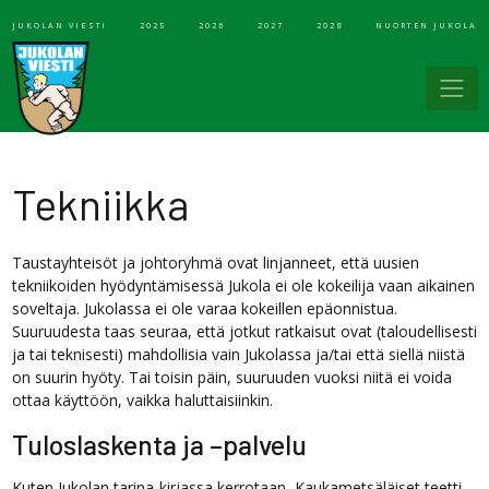
JUKOLAN VIESTI
2025
2026
2027
2028
NUORTEN JUKOLA
Tekniikka
Taustayhteisöt ja johtoryhmä ovat linjanneet, että uusien
tekniikoiden hyödyntämisessä Jukola ei ole kokeilija vaan aikainen
soveltaja. Jukolassa ei ole varaa kokeillen epäonnistua.
Suuruudesta taas seuraa, että jotkut ratkaisut ovat (taloudellisesti
ja tai teknisesti) mahdollisia vain Jukolassa ja/tai että siellä niistä
on suurin hyöty. Tai toisin päin, suuruuden vuoksi niitä ei voida
ottaa käyttöön, vaikka haluttaisiinkin.
Tuloslaskenta ja –palvelu
Kuten Jukolan tarina-kirjassa kerrotaan, Kaukametsäläiset teetti