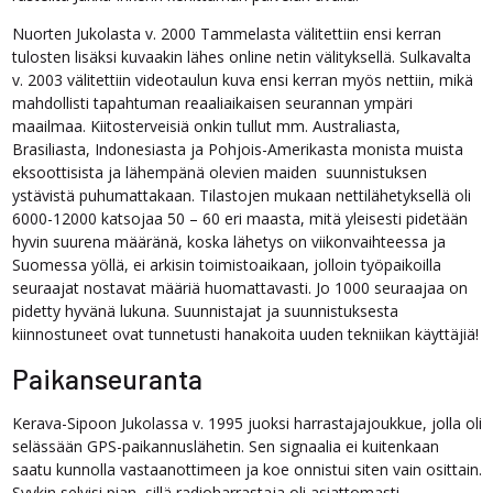
Nuorten Jukolasta v. 2000 Tammelasta välitettiin ensi kerran
tulosten lisäksi kuvaakin lähes online netin välityksellä. Sulkavalta
v. 2003 välitettiin videotaulun kuva ensi kerran myös nettiin, mikä
mahdollisti tapahtuman reaaliaikaisen seurannan ympäri
maailmaa. Kiitosterveisiä onkin tullut mm. Australiasta,
Brasiliasta, Indonesiasta ja Pohjois-Amerikasta monista muista
eksoottisista ja lähempänä olevien maiden suunnistuksen
ystävistä puhumattakaan. Tilastojen mukaan nettilähetyksellä oli
6000-12000 katsojaa 50 – 60 eri maasta, mitä yleisesti pidetään
hyvin suurena määränä, koska lähetys on viikonvaihteessa ja
Suomessa yöllä, ei arkisin toimistoaikaan, jolloin työpaikoilla
seuraajat nostavat määriä huomattavasti. Jo 1000 seuraajaa on
pidetty hyvänä lukuna. Suunnistajat ja suunnistuksesta
kiinnostuneet ovat tunnetusti hanakoita uuden tekniikan käyttäjiä!
Paikanseuranta
Kerava-Sipoon Jukolassa v. 1995 juoksi harrastajajoukkue, jolla oli
selässään GPS-paikannuslähetin. Sen signaalia ei kuitenkaan
saatu kunnolla vastaanottimeen ja koe onnistui siten vain osittain.
Syykin selvisi pian, sillä radioharrastaja oli asiattomasti