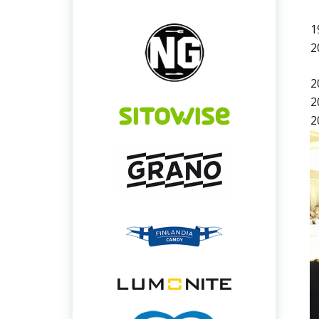
1
2
2
2
2