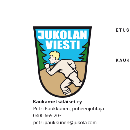
ETUS
KAUK
Kaukametsäläiset ry
Petri Paukkunen, puheenjohtaja
0400 669 203
petri.paukkunen@jukola.com