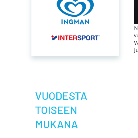
N
v
V
J
VUODESTA
TOISEEN
MUKANA