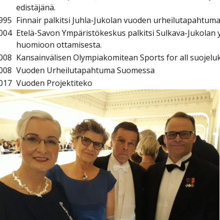
edistäjänä.
995
Finnair palkitsi Juhla-Jukolan vuoden urheilutapahtuma
004
Etelä-Savon Ympäristökeskus palkitsi Sulkava-Jukolan 
huomioon ottamisesta.
008
Kansainvälisen Olympiakomitean Sports for all suojel
008
Vuoden Urheilutapahtuma Suomessa
017
Vuoden Projektiteko