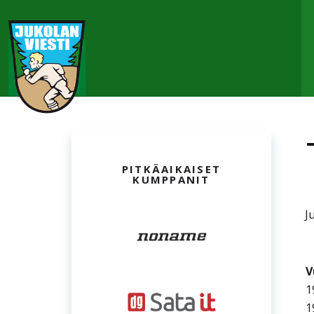
PITKÄAIKAISET
KUMPPANIT
J
V
1
1