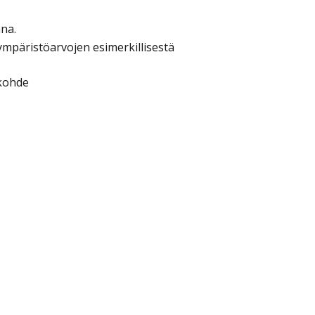
na.
ympäristöarvojen esimerkillisestä
ukohde