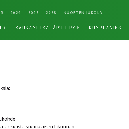
25
2026
2027
2028
NUORTEN JUKOLA
T
KAUKAMETSÄLÄISET RY
KUMPPANIKSI
ksia:
lukohde
na’ ansioista suomalaisen liikunnan