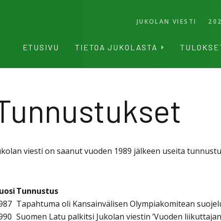
JUKOLAN VIESTI
20
ETUSIVU
TIETOA JUKOLASTA
TULOKSE
Tunnustukset
ukolan viesti on saanut vuoden 1989 jälkeen useita tunnustu
uosi
Tunnustus
987
Tapahtuma oli Kansainvälisen Olympiakomitean suoje
990
Suomen Latu palkitsi Jukolan viestin ’Vuoden liikuttaja