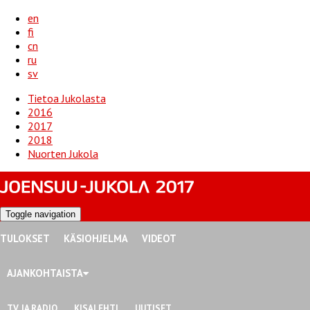
en
fi
cn
ru
sv
Tietoa Jukolasta
2016
2017
2018
Nuorten Jukola
Toggle navigation
TULOKSET
KÄSIOHJELMA
VIDEOT
AJANKOHTAISTA
TV JA RADIO
KISALEHTI
UUTISET