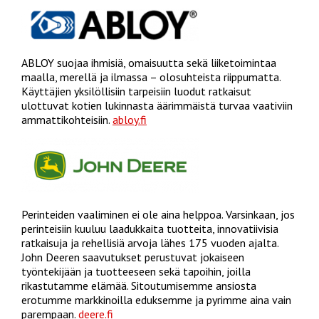
ABLOY suojaa ihmisiä, omaisuutta sekä liiketoimintaa
maalla, merellä ja ilmassa – olosuhteista riippumatta.
Käyttäjien yksilöllisiin tarpeisiin luodut ratkaisut
ulottuvat kotien lukinnasta äärimmäistä turvaa vaativiin
ammattikohteisiin.
abloy.fi
Perinteiden vaaliminen ei ole aina helppoa. Varsinkaan, jos
perinteisiin kuuluu laadukkaita tuotteita, innovatiivisia
ratkaisuja ja rehellisiä arvoja lähes 175 vuoden ajalta.
John Deeren saavutukset perustuvat jokaiseen
työntekijään ja tuotteeseen sekä tapoihin, joilla
rikastutamme elämää. Sitoutumisemme ansiosta
erotumme markkinoilla eduksemme ja pyrimme aina vain
parempaan.
deere.fi