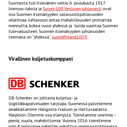
Suomesta tuli itsenäinen valtio 6. joulukuuta 1917.
Joensuu-Jukola ja
Suomi 100 Venlojen juhlaviesti
ovat
osa Suomen itsenäisyyden satavuotisjuhlavuoden
ohjelmaa. Juhlavuosi antaa mahdollisuuden ymmärtää
mennyttä, kokea vuosi yhdessä ja luoda suuntaa Suomen
tulevaisuuteen. Suomen itsenäisyyden juhlavuoden
teemana on “yhdessä”.
suomifinland100.fi
Virallinen kuljetuskumppani
DB Schenker on johtavia kuljetus- ja
logistiikkapalveluiden tarjoajia. Suomessa palvelemme
asiakkaitamme Hangosta Ivaloon ja Hattuvaarasta
Närpiöön. Olemme osa elämystä. Toimitamme unelmia –
pieniä, suuria, mahdottomia. Vuonna 2016 toimitimme
noin 8 miljoonaa pakettiin pakattua unelmaa kotimaassa.