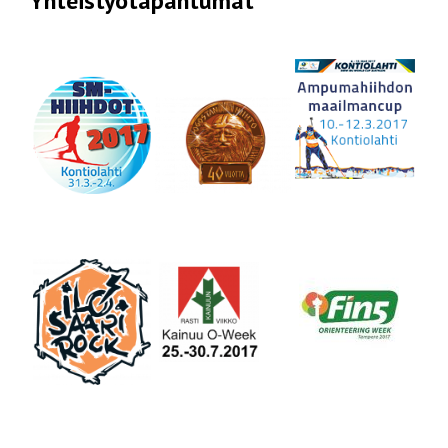
Yhteistyötapahtumat