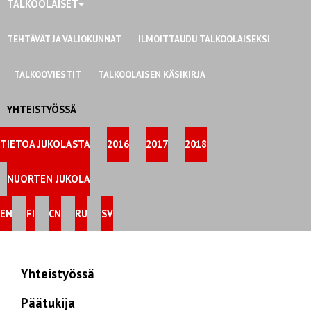
TALKOOLAISET
TEHTÄVÄT JA VALIOKUNNAT
ILMOITTAUDU TALKOOLAISEKSI
TALKOOVIESTIT
TALKOOLAISEN KÄSIKIRJA
YHTEISTYÖSSÄ
TIETOA JUKOLASTA
2016
2017
2018
NUORTEN JUKOLA
EN
FI
CN
RU
SV
Yhteistyössä
Päätukija