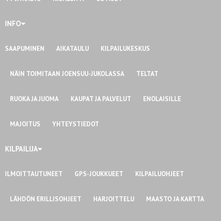
INFO
SAAPUMINEN
AIKATAULU
KILPAILUKESKUS
NÄIN TOIMITAAN JOENSUU-JUKOLASSA
TELTAT
RUOKA JA JUOMA
KAUPAT JA PALVELUT
ENOLAISILLE
MAJOITUS
YHTEYSTIEDOT
KILPAILIJA
ILMOITTAUTUNEET
GPS-JOUKKUEET
KILPAILUOHJEET
LÄHDÖN ERILLISOHJEET
HARJOITTELU
MAASTO JA KARTTA