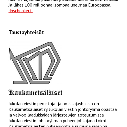
Ja lähes 100 miljoonaa isompaa unelmaa Euroopassa.
dbschenker.fi
Taustayhteisöt
Jukolan viestin perustaja- ja omistajayhteisö on
Kaukametsäläiset ry. Jukolan viestin johtoryhmä opastaa
ja valvoo laadukkaiden järjestelyjen toteutumista.
Jukolan viestin johtoryhmän puheenjohtajana toimii
Kaukametsäläisten puheenjohtaja ja muina jäseninä