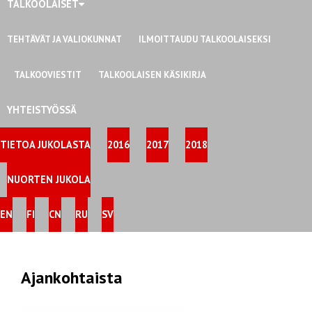
TALKOOLAISET
TEHTÄVÄT JA VALIOKUNNAT
ILMOITTAUDU TALKOOLAISEKSI
TALKOOVIESTIT
TALKOOLAISEN KÄSIKIRJA
YHTEISTYÖSSÄ
TIETOA JUKOLASTA
2016
2017
2018
NUORTEN JUKOLA
EN
FI
CN
RU
SV
Ajankohtaista