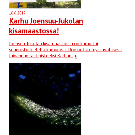
16.6.2017
Karhu Joensuu-Jukolan
kisamaastossa!
Joensuu-Jukolan kisamaastossa on karhu tai
suunnistuskielellä karhurasti. Ilomantsi on ystävällisesti
lainannun rastipisteeksi Karhun.