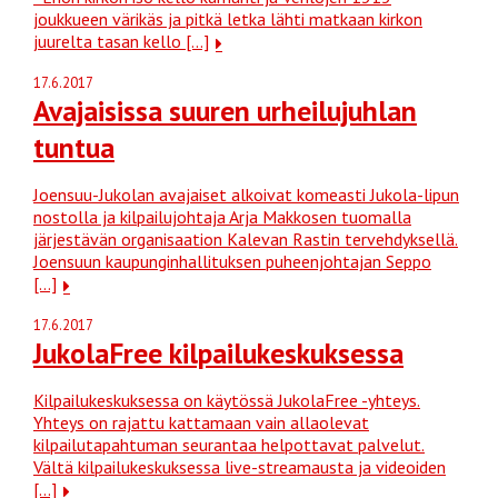
joukkueen värikäs ja pitkä letka lähti matkaan kirkon
juurelta tasan kello […]
17.6.2017
Avajaisissa suuren urheilujuhlan
tuntua
Joensuu-Jukolan avajaiset alkoivat komeasti Jukola-lipun
nostolla ja kilpailujohtaja Arja Makkosen tuomalla
järjestävän organisaation Kalevan Rastin tervehdyksellä.
Joensuun kaupunginhallituksen puheenjohtajan Seppo
[…]
17.6.2017
JukolaFree kilpailukeskuksessa
Kilpailukeskuksessa on käytössä JukolaFree -yhteys.
Yhteys on rajattu kattamaan vain allaolevat
kilpailutapahtuman seurantaa helpottavat palvelut.
Vältä kilpailukeskuksessa live-streamausta ja videoiden
[…]