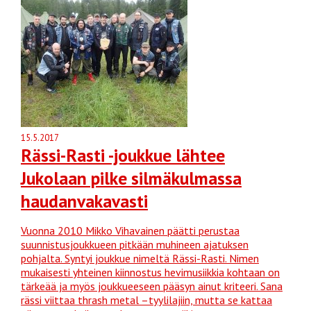
15.5.2017
Rässi-Rasti -joukkue lähtee
Jukolaan pilke silmäkulmassa
haudanvakavasti
Vuonna 2010 Mikko Vihavainen päätti perustaa
suunnistusjoukkueen pitkään muhineen ajatuksen
pohjalta. Syntyi joukkue nimeltä Rässi-Rasti. Nimen
mukaisesti yhteinen kiinnostus hevimusiikkia kohtaan on
tärkeää ja myös joukkueeseen pääsyn ainut kriteeri. Sana
rässi viittaa thrash metal –tyylilajiin, mutta se kattaa