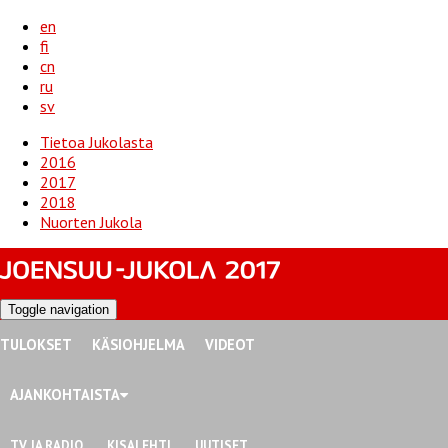
en
fi
cn
ru
sv
Tietoa Jukolasta
2016
2017
2018
Nuorten Jukola
Toggle navigation
TULOKSET
KÄSIOHJELMA
VIDEOT
AJANKOHTAISTA
TV JA RADIO
KISALEHTI
UUTISET