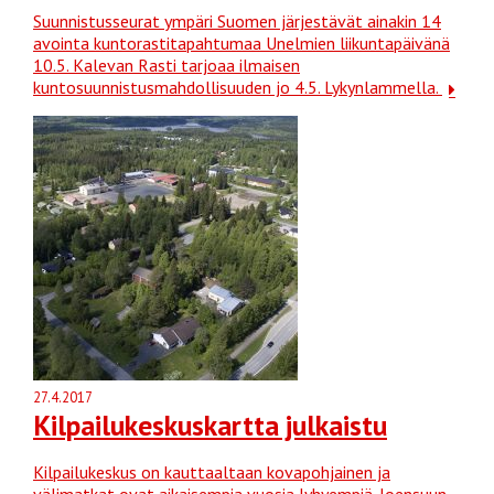
Suunnistusseurat ympäri Suomen järjestävät ainakin 14
avointa kuntorastitapahtumaa Unelmien liikuntapäivänä
10.5. Kalevan Rasti tarjoaa ilmaisen
kuntosuunnistusmahdollisuuden jo 4.5. Lykynlammella.
27.4.2017
Kilpailukeskuskartta julkaistu
Kilpailukeskus on kauttaaltaan kovapohjainen ja
välimatkat ovat aikaisempia vuosia lyhyempiä. Joensuun