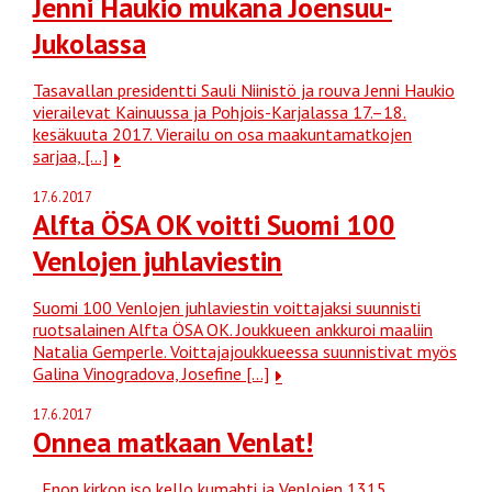
Jenni Haukio mukana Joensuu-
Jukolassa
Tasavallan presidentti Sauli Niinistö ja rouva Jenni Haukio
vierailevat Kainuussa ja Pohjois-Karjalassa 17.–18.
kesäkuuta 2017. Vierailu on osa maakuntamatkojen
sarjaa, […]
17.6.2017
Alfta ÖSA OK voitti Suomi 100
Venlojen juhlaviestin
Suomi 100 Venlojen juhlaviestin voittajaksi suunnisti
ruotsalainen Alfta ÖSA OK. Joukkueen ankkuroi maaliin
Natalia Gemperle. Voittajajoukkueessa suunnistivat myös
Galina Vinogradova, Josefine […]
17.6.2017
Onnea matkaan Venlat!
Enon kirkon iso kello kumahti ja Venlojen 1315