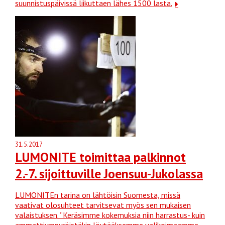
suunnistuspäivissä liikuttaen lähes 1500 lasta.
31.5.2017
LUMONITE toimittaa palkinnot
2.-7. sijoittuville Joensuu-Jukolassa
LUMONITEn tarina on lähtöisin Suomesta, missä
vaativat olosuhteet tarvitsevat myös sen mukaisen
valaistuksen. ”Keräsimme kokemuksia niin harrastus- kuin
ammattiympyröistäkin löytääksemme valikoimaamme