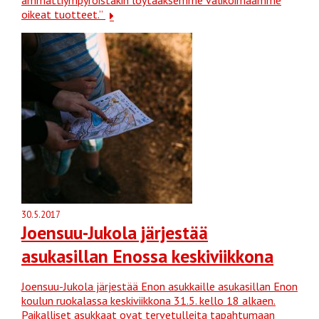
oikeat tuotteet.”
30.5.2017
Joensuu-Jukola järjestää
asukasillan Enossa keskiviikkona
Joensuu-Jukola järjestää Enon asukkaille asukasillan Enon
koulun ruokalassa keskiviikkona 31.5. kello 18 alkaen.
Paikalliset asukkaat ovat tervetulleita tapahtumaan