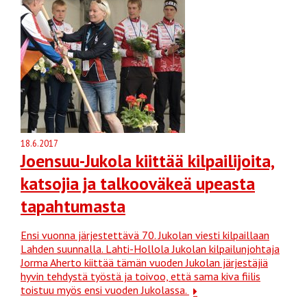
18.6.2017
Joensuu-Jukola kiittää kilpailijoita,
katsojia ja talkooväkeä upeasta
tapahtumasta
Ensi vuonna järjestettävä 70. Jukolan viesti kilpaillaan
Lahden suunnalla. Lahti-Hollola Jukolan kilpailunjohtaja
Jorma Aherto kiittää tämän vuoden Jukolan järjestäjiä
hyvin tehdystä työstä ja toivoo, että sama kiva fiilis
toistuu myös ensi vuoden Jukolassa.