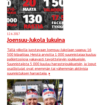
12.6.2017
Joensuu-Jukola lukuina
Tällä viikolla juostavaan Joensuu-Jukolaan saapuu 16
500 kilpailijaa. Heistä arviolta 1 000 suunnistajaa kuuluu
palkintosijoja vakavasti tavoitteleviin joukkueisiin.
Suunnistajista 5 000 kuuluu harrastejoukkueisiin, ja loput
osallistujat ovat enemmän tai vähemmän aktiivisia
suunnistuksen harrastajia.