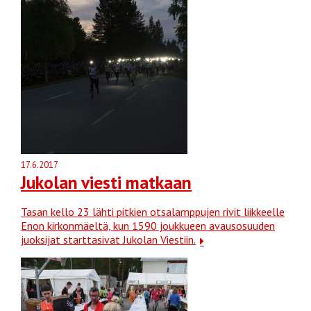
17.6.2017
Jukolan viesti matkaan
Tasan kello 23 lähti pitkien otsalamppujen rivit liikkeelle
Enon kirkonmäeltä, kun 1590 joukkueen avausosuuden
juoksijat starttasivat Jukolan Viestiin.