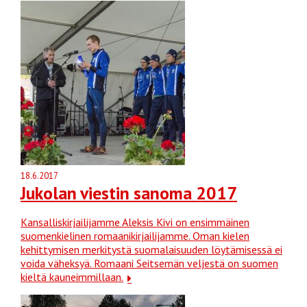
18.6.2017
Jukolan viestin sanoma 2017
Kansalliskirjailijamme Aleksis Kivi on ensimmäinen
suomenkielinen romaanikirjailijamme. Oman kielen
kehittymisen merkitystä suomalaisuuden löytämisessä ei
voida väheksyä. Romaani Seitsemän veljestä on suomen
kieltä kauneimmillaan.