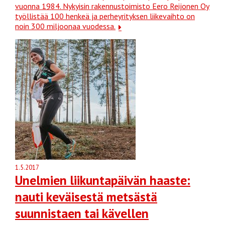
vuonna 1984. Nykyisin rakennustoimisto Eero Reijonen Oy
työllistää 100 henkeä ja perheyrityksen liikevaihto on
noin 300 miljoonaa vuodessa.
1.5.2017
Unelmien liikuntapäivän haaste:
nauti keväisestä metsästä
suunnistaen tai kävellen