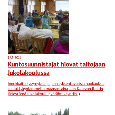
17.5.2017
Kuntosuunnistajat hiovat taitojaan
Jukolakoulussa
Innokkaita kysymyksiä ja jännityksentäyteisiä huokauksia
kuului Lykynlammella maanantaina, kun Kalevan Rastin
järjestämä Jukolakoulu pyörähti käyntiin.