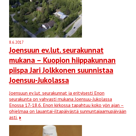
8.6.2017
Joensuun ev.lut. seurakunnat
mukana – Kuopion hiippakunnan
piispa Jari Jolkkonen suunnistaa
Joensuu-Jukolassa
Joensuun ev.lut. seurakunnat ja erityisesti Enon
seurakunta on vahvasti mukana Joensuu-Jukolassa
Enossa 17.-18.6. Enon kirkossa tapahtuu koko yön ajan –
ohjelmaa on lauantai-iltapäivästä sunnuntaiaamupäivään
asti.