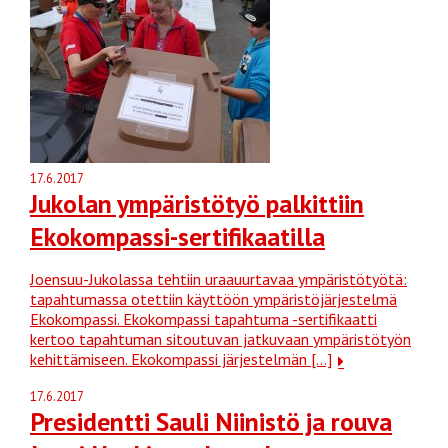
17.6.2017
Jukolan ympäristötyö palkittiin
Ekokompassi-sertifikaatilla
Joensuu-Jukolassa tehtiin uraauurtavaa ympäristötyötä:
tapahtumassa otettiin käyttöön ympäristöjärjestelmä
Ekokompassi. Ekokompassi tapahtuma -sertifikaatti
kertoo tapahtuman sitoutuvan jatkuvaan ympäristötyön
kehittämiseen. Ekokompassi järjestelmän […]
17.6.2017
Presidentti Sauli Niinistö ja rouva