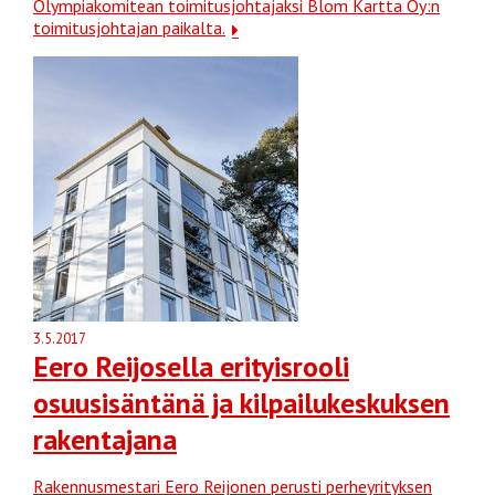
Olympiakomitean toimitusjohtajaksi Blom Kartta Oy:n
toimitusjohtajan paikalta.
3.5.2017
Eero Reijosella erityisrooli
osuusisäntänä ja kilpailukeskuksen
rakentajana
Rakennusmestari Eero Reijonen perusti perheyrityksen