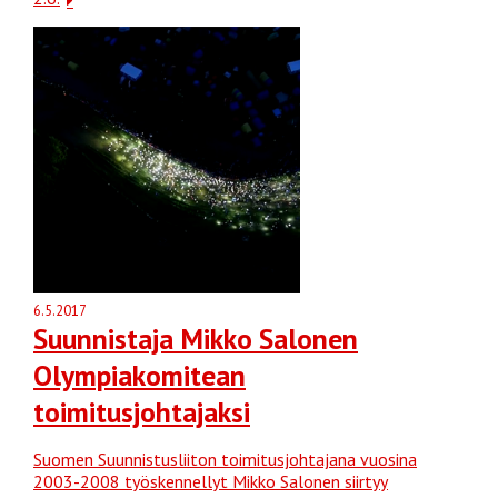
6.5.2017
Suunnistaja Mikko Salonen
Olympiakomitean
toimitusjohtajaksi
Suomen Suunnistusliiton toimitusjohtajana vuosina
2003-2008 työskennellyt Mikko Salonen siirtyy