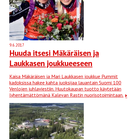
9.6.2017
Huuda itsesi Mäkäräisen ja
Laukkasen joukkueeseen
Kaisa Mäkäräisen ja Mari Laukkasen joukkue Pummit
kadoksissa hakee kahta juoksijaa lauantain Suomi 100
Venlojen juhlaviestiin. Huutokaupan tuotto käytetään
lyhentämättömänä Kalevan Rastin nuorisotoimintaan.