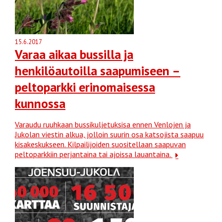
15.6.2017
Varaa aikaa bussilla ja
henkilöautoilla saapumiseen –
peltoparkki erinomaisessa
kunnossa
Varaudu ruuhkaan bussikuljetuksisa ennen Venlojen ja
Jukolan viestin alkua, jolloin suurin osa katsojista saapuu
kisakeskukseen. Kilpailijoiden suositellaan saapuvan
peltoparkkiin perjantaina tai ajoissa lauantaina.