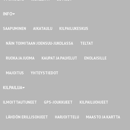
INFO
SAAPUMINEN
AIKATAULU
KILPAILUKESKUS
NÄIN TOIMITAAN JOENSUU-JUKOLASSA
TELTAT
RUOKA JA JUOMA
KAUPAT JA PALVELUT
ENOLAISILLE
MAJOITUS
YHTEYSTIEDOT
KILPAILIJA
ILMOITTAUTUNEET
GPS-JOUKKUEET
KILPAILUOHJEET
LÄHDÖN ERILLISOHJEET
HARJOITTELU
MAASTO JA KARTTA