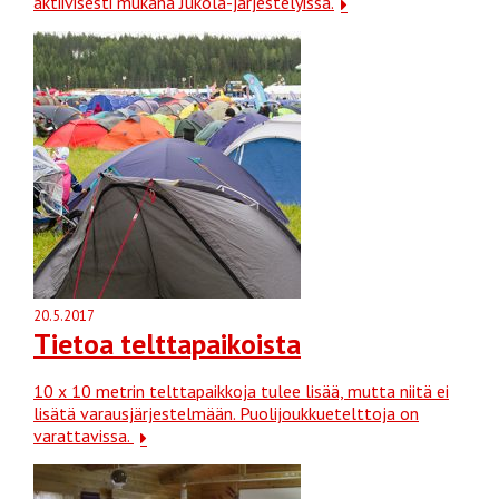
aktiivisesti mukana Jukola-järjestelyissä.
20.5.2017
Tietoa telttapaikoista
10 x 10 metrin telttapaikkoja tulee lisää, mutta niitä ei
lisätä varausjärjestelmään. Puolijoukkuetelttoja on
varattavissa.