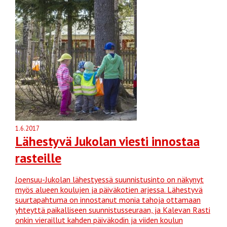
1.6.2017
Lähestyvä Jukolan viesti innostaa
rasteille
Joensuu-Jukolan lähestyessä suunnistusinto on näkynyt
myös alueen koulujen ja päiväkotien arjessa. Lähestyvä
suurtapahtuma on innostanut monia tahoja ottamaan
yhteyttä paikalliseen suunnistusseuraan, ja Kalevan Rasti
onkin vieraillut kahden päiväkodin ja viiden koulun