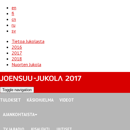
en
fi
cn
ru
sv
Tietoa Jukolasta
2016
2017
2018
Nuorten Jukola
Toggle navigation
TULOKSET
KÄSIOHJELMA
VIDEOT
AJANKOHTAISTA
TV JA RADIO
KISALEHTI
UUTISET