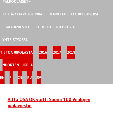
TALKOOLAISET
TEHTÄVÄT JA VALIOKUNNAT
ILMOITTAUDU TALKOOLAISEKSI
TALKOOVIESTIT
TALKOOLAISEN KÄSIKIRJA
YHTEISTYÖSSÄ
TIETOA JUKOLASTA
2016
2017
2018
NUORTEN JUKOLA
EN
FI
CN
RU
SV
Alfta ÖSA OK voitti Suomi 100 Venlojen
juhlaviestin