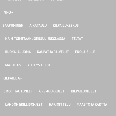
INFO
SAAPUMINEN
AIKATAULU
KILPAILUKESKUS
NÄIN TOIMITAAN JOENSUU-JUKOLASSA
TELTAT
RUOKA JA JUOMA
KAUPAT JA PALVELUT
ENOLAISILLE
MAJOITUS
YHTEYSTIEDOT
KILPAILIJA
ILMOITTAUTUNEET
GPS-JOUKKUEET
KILPAILUOHJEET
LÄHDÖN ERILLISOHJEET
HARJOITTELU
MAASTO JA KARTTA