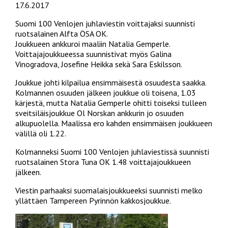
17.6.2017
Suomi 100 Venlojen juhlaviestin voittajaksi suunnisti
ruotsalainen Alfta ÖSA OK.
Joukkueen ankkuroi maaliin Natalia Gemperle.
Voittajajoukkueessa suunnistivat myös Galina
Vinogradova, Josefine Heikka sekä Sara Eskilsson.
Joukkue johti kilpailua ensimmäisestä osuudesta saakka.
Kolmannen osuuden jälkeen joukkue oli toisena, 1.03
kärjestä, mutta Natalia Gemperle ohitti toiseksi tulleen
sveitsiläisjoukkue Ol Norskan ankkurin jo osuuden
alkupuolella. Maalissa ero kahden ensimmäisen joukkueen
välillä oli 1.22.
Kolmanneksi Suomi 100 Venlojen juhlaviestissä suunnisti
ruotsalainen Stora Tuna OK 1.48 voittajajoukkueen
jälkeen.
Viestin parhaaksi suomalaisjoukkueeksi suunnisti melko
yllättäen Tampereen Pyrinnön kakkosjoukkue.