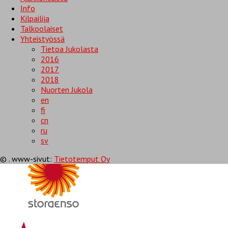
Info
Kilpailija
Talkoolaiset
Yhteistyössä
Tietoa Jukolasta
2016
2017
2018
Nuorten Jukola
en
Osuusisännät
fi
cn
ru
sv
© . www-sivut:
Tietotemput Oy