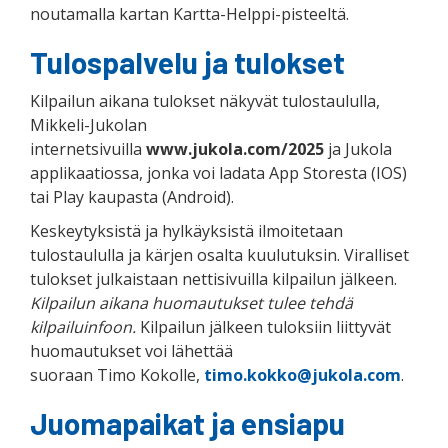
noutamalla kartan Kartta-Helppi-pisteeltä.
Tulospalvelu ja tulokset
Kilpailun aikana tulokset näkyvät tulostaululla,
Mikkeli-Jukolan
internetsivuilla
www.jukola.com/2025
ja Jukola
applikaatiossa, jonka voi ladata App Storesta (IOS)
tai Play kaupasta (Android).
Keskeytyksistä ja hylkäyksistä ilmoitetaan
tulostaululla ja kärjen osalta kuulutuksin. Viralliset
tulokset julkaistaan nettisivuilla kilpailun jälkeen.
Kilpailun aikana huomautukset tulee tehdä
kilpailuinfoon.
Kilpailun jälkeen tuloksiin liittyvät
huomautukset voi lähettää
suoraan Timo Kokolle,
timo.kokko@jukola.com
.
Juomapaikat ja ensiapu