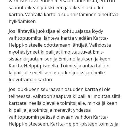
varmistettava ennen metsään lähtemistä, että on
saanut oikean joukkueen ja oikean osuuden
kartan. Väärällä kartalla suunnistaminen aiheuttaa
hylkäämisen.
Jos lähtevää juoksijaa ei kohtuuajassa löydy
vaihtopuomilta, lähtevä kartta viedään Kartta-
Helppi-pisteelle odottamaan lähtijää. Vaihdosta
myöhästyneet kilpailijat ilmoittautuvat Emit-
sisäänkirjautumisen ja Emit-nollauksen jälkeen
Kartta-Helppi-pisteellä. Toimitsija antaa tällöin
kilpailijalle edellisen osuuden juoksijan heille
luovuttaman kartan.
Jos joukkueen seuraavan osuuden kartta ei ole
telineessä, vaihtoon saapuva kilpailija ilmoittaa siitä
karttatelineellä olevalle toimitsijalle, minkä jälkeen
kilpailija ja toimitsija menevät yhdessä
vaihtopuomin päässä olevaan vaihdon Kartta-
Helppi-pisteeseen. Kartta-Helppi-pisteen toimitsija