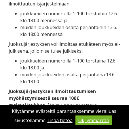
ilmoittautumisjärjestelmään
joukkueiden numeroilla 1-100 torstaihin 12.6.
klo 18:00 mennessä ja
muiden joukkueiden osalta perjantaihin 13.6.
klo 18:00 mennessä.
Juoksujärjestyksen voi ilmoittaa etukäteen myös ei-
julkisena, jolloin se tulee julkiseksi
joukkueiden numeroilla 1-100 torstaina 12.6.
klo 18:00 ja
muiden joukkueiden osalta perjantaina 13.6.
klo 18:00.
Juoksujärjestyksen ilmoittautumisen
myöhästymisestä seuraa 100€
maksu/joukkue.
Maksu on suoritettava
Käytämme evästeitä parantaaksemme vierailuasi
joukkuemateriaalin noudon yhteydessä. Määräajan
jälkeen muutoksia voi tehdä vain
sivustollamme.
Lisää tietoa
Ok, ymmärrän
poikkeustapauksissa. Muutokset hyväksyy