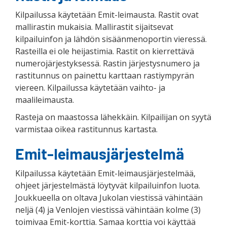
Kilpailussa käytetään Emit-leimausta. Rastit ovat
mallirastin mukaisia. Mallirastit sijaitsevat
kilpailuinfon ja lähdön sisäänmenoportin vieressä.
Rasteilla ei ole heijastimia. Rastit on kierrettävä
numerojärjestyksessä. Rastin järjestysnumero ja
rastitunnus on painettu karttaan rastiympyrän
viereen. Kilpailussa käytetään vaihto- ja
maalileimausta.
Rasteja on maastossa lähekkäin. Kilpailijan on syytä
varmistaa oikea rastitunnus kartasta.
Emit-leimausjärjestelmä
Kilpailussa käytetään Emit-leimausjärjestelmää,
ohjeet järjestelmästä löytyvät kilpailuinfon luota.
Joukkueella on oltava Jukolan viestissä vähintään
neljä (4) ja Venlojen viestissä vähintään kolme (3)
toimivaa Emit-korttia. Samaa korttia voi käyttää