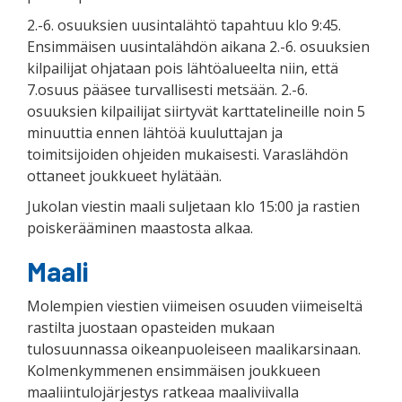
2.-6. osuuksien uusintalähtö tapahtuu klo 9:45.
Ensimmäisen uusintalähdön aikana 2.-6. osuuksien
kilpailijat ohjataan pois lähtöalueelta niin, että
7.osuus pääsee turvallisesti metsään. 2.-6.
osuuksien kilpailijat siirtyvät karttatelineille noin 5
minuuttia ennen lähtöä kuuluttajan ja
toimitsijoiden ohjeiden mukaisesti. Varaslähdön
ottaneet joukkueet hylätään.
Jukolan viestin maali suljetaan klo 15:00 ja rastien
poiskerääminen maastosta alkaa.
Maali
Molempien viestien viimeisen osuuden viimeiseltä
rastilta juostaan opasteiden mukaan
tulosuunnassa oikeanpuoleiseen maalikarsinaan.
Kolmenkymmenen ensimmäisen joukkueen
maaliintulojärjestys ratkeaa maaliviivalla