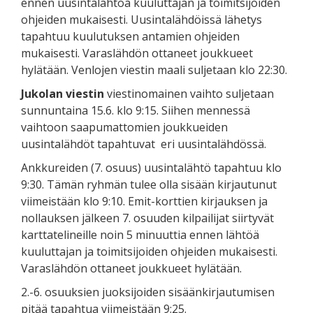
ennen uusintalähtöä kuuluttajan ja toimitsijoiden
ohjeiden mukaisesti. Uusintalähdöissä lähetys
tapahtuu kuulutuksen antamien ohjeiden
mukaisesti. Varaslähdön ottaneet joukkueet
hylätään. Venlojen viestin maali suljetaan klo 22:30.
Jukolan
viestin
viestinomainen vaihto suljetaan
sunnuntaina 15.6. klo 9:15. Siihen mennessä
vaihtoon saapumattomien joukkueiden
uusintalähdöt tapahtuvat eri uusintalähdössä.
Ankkureiden (7. osuus) uusintalähtö tapahtuu klo
9:30. Tämän ryhmän tulee olla sisään kirjautunut
viimeistään klo 9:10. Emit-korttien kirjauksen ja
nollauksen jälkeen 7. osuuden kilpailijat siirtyvät
karttatelineille noin 5 minuuttia ennen lähtöä
kuuluttajan ja toimitsijoiden ohjeiden mukaisesti.
Varaslähdön ottaneet joukkueet hylätään.
2.-6. osuuksien juoksijoiden sisäänkirjautumisen
pitää tapahtua viimeistään 9:25.