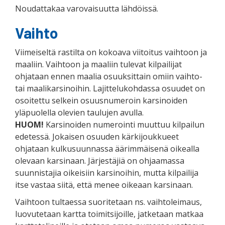
Noudattakaa varovaisuutta lähdöissä.
Vaihto
Viimeiseltä rastilta on kokoava viitoitus vaihtoon ja
maaliin. Vaihtoon ja maaliin tulevat kilpailijat
ohjataan ennen maalia osuuksittain omiin vaihto-
tai maalikarsinoihin. Lajittelukohdassa osuudet on
osoitettu selkein osuusnumeroin karsinoiden
yläpuolella olevien taulujen avulla.
HUOM!
Karsinoiden numerointi muuttuu kilpailun
edetessä. Jokaisen osuuden kärkijoukkueet
ohjataan kulkusuunnassa äärimmäisenä oikealla
olevaan karsinaan. Järjestäjiä on ohjaamassa
suunnistajia oikeisiin karsinoihin, mutta kilpailija
itse vastaa siitä, että menee oikeaan karsinaan.
Vaihtoon tultaessa suoritetaan ns. vaihtoleimaus,
luovutetaan kartta toimitsijoille, jatketaan matkaa