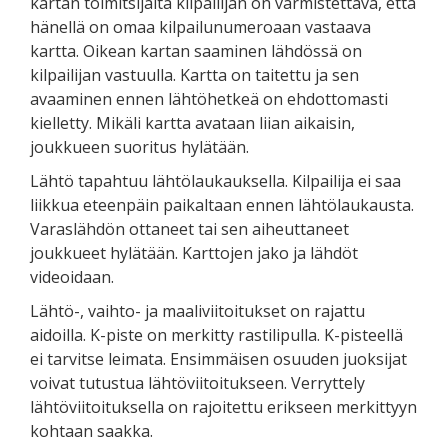
kartan toimitsijalta kilpailijan on varmistettava, että
hänellä on omaa kilpailunumeroaan vastaava
kartta. Oikean kartan saaminen lähdössä on
kilpailijan vastuulla. Kartta on taitettu ja sen
avaaminen ennen lähtöhetkeä on ehdottomasti
kielletty. Mikäli kartta avataan liian aikaisin,
joukkueen suoritus hylätään.
Lähtö tapahtuu lähtölaukauksella. Kilpailija ei saa
liikkua eteenpäin paikaltaan ennen lähtölaukausta.
Varaslähdön ottaneet tai sen aiheuttaneet
joukkueet hylätään. Karttojen jako ja lähdöt
videoidaan.
Lähtö-, vaihto- ja maaliviitoitukset on rajattu
aidoilla. K-piste on merkitty rastilipulla. K-pisteellä
ei tarvitse leimata. Ensimmäisen osuuden juoksijat
voivat tutustua lähtöviitoitukseen. Verryttely
lähtöviitoituksella on rajoitettu erikseen merkittyyn
kohtaan saakka.