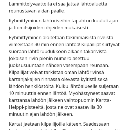
Lämmittelyvaatteita ei saa jättää lähtöaluetta
reunustavan aidan päälle.
Ryhmittyminen lähtöriveihin tapahtuu kuuluttajan
ja toimitsijoiden ohjeiden mukaisesti.
Ryhmittyminen aloitetaan takimmaisista riveistä
viimeistään 30 min ennen lähtöä! Kilpailijat siirtyvät
suoraan lähtöruudukkoon alkaen takarivistä.
Jokaisen rivin pienin numero asettuu
juoksusuuntaan nähden vasempaan reunaan.
Kilpailijat voivat tarkistaa oman lähtörivinsä
kartanjakajien rinnassa olevasta kyltistä sekä
lähdön henkilöstöltä. Kulku lähtöalueelle suljetaan
10 minuuttia ennen lähtöä. Myöhästyneet saavat
karttansa lähdön jälkeen vaihtopuomin Kartta-
Helppi-pisteeltä, josta ne ovat saatavilla 30
minuutin ajan lähdön jälkeen.
Kartat jaetaan kilpailijoille käteen. Saadessaan