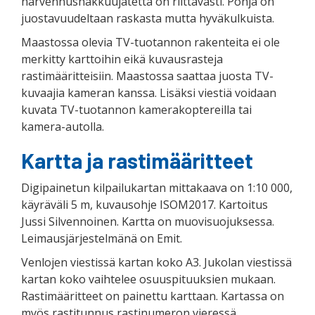
harvennushakkuujätettä on riittävästi. Pohja on
juostavuudeltaan raskasta mutta hyväkulkuista.
Maastossa olevia TV-tuotannon rakenteita ei ole
merkitty karttoihin eikä kuvausrasteja
rastimääritteisiin. Maastossa saattaa juosta TV-
kuvaajia kameran kanssa. Lisäksi viestiä voidaan
kuvata TV-tuotannon kamerakoptereilla tai
kamera-autolla.
Kartta ja rastimääritteet
Digipainetun kilpailukartan mittakaava on 1:10 000,
käyräväli 5 m, kuvausohje ISOM2017. Kartoitus
Jussi Silvennoinen. Kartta on muovisuojuksessa.
Leimausjärjestelmänä on Emit.
Venlojen viestissä kartan koko A3. Jukolan viestissä
kartan koko vaihtelee osuuspituuksien mukaan.
Rastimääritteet on painettu karttaan. Kartassa on
myös rastitunnus rastinumeron vieressä.