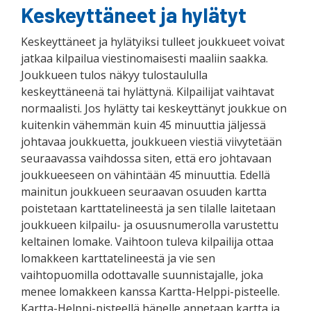
Keskeyttäneet ja hylätyt
Keskeyttäneet ja hylätyiksi tulleet joukkueet voivat
jatkaa kilpailua viestinomaisesti maaliin saakka.
Joukkueen tulos näkyy tulostaululla
keskeyttäneenä tai hylättynä. Kilpailijat vaihtavat
normaalisti. Jos hylätty tai keskeyttänyt joukkue on
kuitenkin vähemmän kuin 45 minuuttia jäljessä
johtavaa joukkuetta, joukkueen viestiä viivytetään
seuraavassa vaihdossa siten, että ero johtavaan
joukkueeseen on vähintään 45 minuuttia. Edellä
mainitun joukkueen seuraavan osuuden kartta
poistetaan karttatelineestä ja sen tilalle laitetaan
joukkueen kilpailu- ja osuusnumerolla varustettu
keltainen lomake. Vaihtoon tuleva kilpailija ottaa
lomakkeen karttatelineestä ja vie sen
vaihtopuomilla odottavalle suunnistajalle, joka
menee lomakkeen kanssa Kartta-Helppi-pisteelle.
Kartta-Helppi-pisteellä hänelle annetaan kartta ja