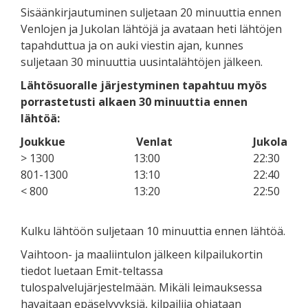
Sisäänkirjautuminen suljetaan 20 minuuttia ennen
Venlojen ja Jukolan lähtöjä ja avataan heti lähtöjen
tapahduttua ja on auki viestin ajan, kunnes
suljetaan 30 minuuttia uusintalähtöjen jälkeen.
Lähtösuoralle järjestyminen tapahtuu myös
porrastetusti alkaen 30 minuuttia ennen
lähtöä:
Joukkue
Venlat
Jukola
> 1300
13:00
22:30
801-1300
13:10
22:40
< 800
13:20
22:50
Kulku lähtöön suljetaan 10 minuuttia ennen lähtöä.
Vaihtoon- ja maaliintulon jälkeen kilpailukortin
tiedot luetaan Emit-teltassa
tulospalvelujärjestelmään. Mikäli leimauksessa
havaitaan epäselvyyksiä, kilpailija ohjataan