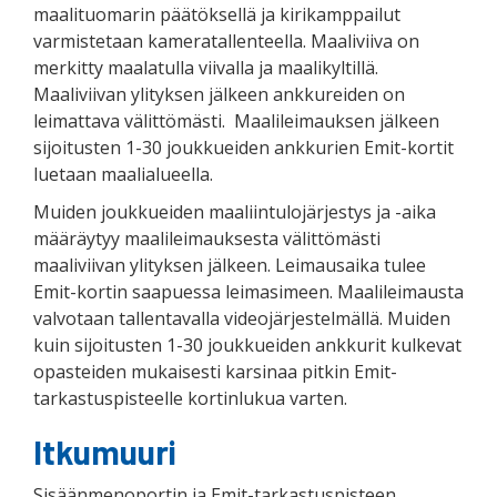
maalituomarin päätöksellä ja kirikamppailut
varmistetaan kameratallenteella. Maaliviiva on
merkitty maalatulla viivalla ja maalikyltillä.
Maaliviivan ylityksen jälkeen ankkureiden on
leimattava välittömästi. Maalileimauksen jälkeen
sijoitusten 1-30 joukkueiden ankkurien Emit-kortit
luetaan maalialueella.
Muiden joukkueiden maaliintulojärjestys ja -aika
määräytyy maalileimauksesta välittömästi
maaliviivan ylityksen jälkeen. Leimausaika tulee
Emit-kortin saapuessa leimasimeen. Maalileimausta
valvotaan tallentavalla videojärjestelmällä. Muiden
kuin sijoitusten 1-30 joukkueiden ankkurit kulkevat
opasteiden mukaisesti karsinaa pitkin Emit-
tarkastuspisteelle kortinlukua varten.
Itkumuuri
Sisäänmenoportin ja Emit-tarkastuspisteen