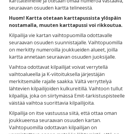
karttatelineille ja otetaan omaa numeroa vastaava,
seuraavan osuuden kartta telineestä.
Huom! Kartta otetaan karttapussista ylöspäin
nostamalla, muuten karttapussi voi rikkoutua.
Kilpailija vie kartan vaihtopuomilla odottavalle
seuraavan osuuden suunnistajalle. Vaihtopuomilla
on merkitty numeroilla joukkueiden alueet, joilla
kartta annetaan seuraavan osuuden juoksijalle.
Vaihtoa odottavat kilpailijat voivat verrytellä
vaihtoalueella ja K-viitoituksella järjestäjän
merkitsemälle rajalle saakka. Vältä verryttelyä
lähtevien kilpailijoiden kulkureitillä. Vaihtoon tullut
kilpailija, joka on siirtymässä Emit-tarkistuspisteelle
väistää vaihtoa suorittavia kilpailijoita.
Kilpailija on itse vastuussa siitä, että ottaa oman
joukkueensa seuraavan osuuden kartan.
Vaihtopuomilla odottavan kilpailijan on