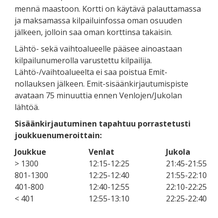
mennä maastoon. Kortti on käytävä palauttamassa
ja maksamassa kilpailuinfossa oman osuuden
jälkeen, jolloin saa oman korttinsa takaisin.
Lähtö- sekä vaihtoalueelle pääsee ainoastaan
kilpailunumerolla varustettu kilpailija.
Lähtö-/vaihtoalueelta ei saa poistua Emit-
nollauksen jälkeen. Emit-sisäänkirjautumispiste
avataan 75 minuuttia ennen Venlojen/Jukolan
lähtöä.
Sisäänkirjautuminen tapahtuu porrastetusti
joukkuenumeroittain:
Joukkue
Venlat
Jukola
> 1300
12:15-12:25
21:45-21:55
801-1300
12:25-12:40
21:55-22:10
401-800
12:40-12:55
22:10-22:25
< 401
12:55-13:10
22:25-22:40