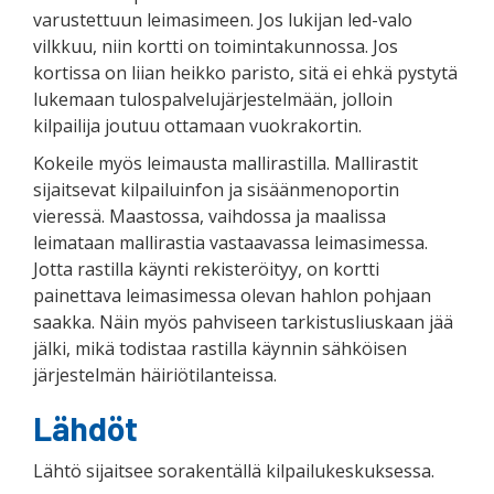
varustettuun leimasimeen. Jos lukijan led-valo
vilkkuu, niin kortti on toimintakunnossa. Jos
kortissa on liian heikko paristo, sitä ei ehkä pystytä
lukemaan tulospalvelujärjestelmään, jolloin
kilpailija joutuu ottamaan vuokrakortin.
Kokeile myös leimausta mallirastilla. Mallirastit
sijaitsevat kilpailuinfon ja sisäänmenoportin
vieressä. Maastossa, vaihdossa ja maalissa
leimataan mallirastia vastaavassa leimasimessa.
Jotta rastilla käynti rekisteröityy, on kortti
painettava leimasimessa olevan hahlon pohjaan
saakka. Näin myös pahviseen tarkistusliuskaan jää
jälki, mikä todistaa rastilla käynnin sähköisen
järjestelmän häiriötilanteissa.
Lähdöt
Lähtö sijaitsee sorakentällä kilpailukeskuksessa.