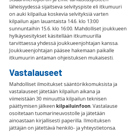
läheisyydessä sijaitseva selvityspiste eli itkumuuri
on auki kilpailua koskevia selvityksiä varten
kilpailun ajan lauantaista 14.6. klo 13:00
sunnuntaihin 15.6. klo 16:00. Mahdolliset joukkueen
hylkäysesitykset käsitellään itkumuurilla
tarvittaessa yhdessä joukkueenjohtajan kanssa.
Joukkueenjohtajan pääsee hakemaan paikalle
itkumuurin antaman ohjeistuksen mukaisesti.
Vastalauseet
Mahdolliset ilmoitukset sääntörikkomuksista ja
vastalauseet jätetään kilpailun aikana ja
viimeistään 30 minuuttia kilpailun teknisen
päättymisen jälkeen
kilpailuinfoon
. Vastalause
osoitetaan tuomarineuvostolle ja jätetään
ainoastaan kirjallisesti paperilla. Ilmoituksen
jättäjän on jätettävä henkilö- ja yhteystietonsa.