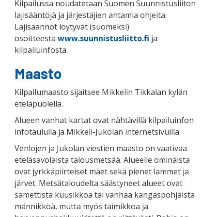
Kilpailussa noudatetaan Suomen Suunnistusliiton
lajisääntöjä ja järjestäjien antamia ohjeita.
Lajisäännöt löytyvät (suomeksi)
osoitteesta
www.suunnistusliitto.fi
ja
kilpailuinfosta.
Maasto
Kilpailumaasto sijaitsee Mikkelin Tikkalan kylän
eteläpuolella.
Alueen vanhat kartat ovat nähtävillä kilpailuinfon
infotaululla ja Mikkeli-Jukolan internetsivuilla.
Venlojen ja Jukolan viestien maasto on vaativaa
eteläsavolaista talousmetsää. Alueelle ominaista
ovat jyrkkäpiirteiset mäet sekä pienet lammet ja
järvet. Metsätaloudelta säästyneet alueet ovat
samettista kuusikkoa tai vanhaa kangaspohjaista
männikköä, mutta myös taimikkoa ja