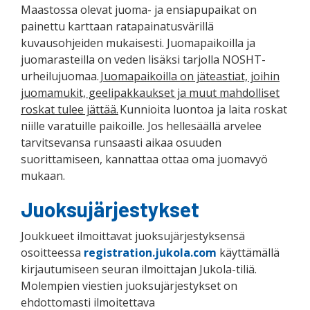
Maastossa olevat juoma- ja ensiapupaikat on
painettu karttaan ratapainatusvärillä
kuvausohjeiden mukaisesti. Juomapaikoilla ja
juomarasteilla on veden lisäksi tarjolla NOSHT-
urheilujuomaa.
Juomapaikoilla on jäteastiat, joihin
juomamukit, geelipakkaukset ja muut mahdolliset
roskat tulee jättää.
Kunnioita luontoa ja laita roskat
niille varatuille paikoille. Jos hellesäällä arvelee
tarvitsevansa runsaasti aikaa osuuden
suorittamiseen, kannattaa ottaa oma juomavyö
mukaan.
Juoksujärjestykset
Joukkueet ilmoittavat juoksujärjestyksensä
osoitteessa
registration.jukola.com
käyttämällä
kirjautumiseen seuran ilmoittajan Jukola-tiliä.
Molempien viestien juoksujärjestykset on
ehdottomasti ilmoitettava