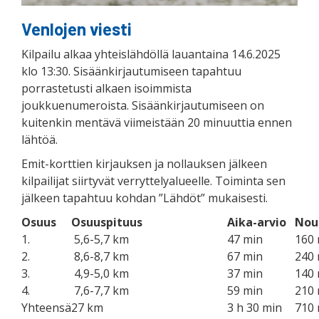
Venlojen viesti
Kilpailu alkaa yhteislähdöllä lauantaina 14.6.2025
klo 13:30. Sisäänkirjautumiseen tapahtuu
porrastetusti alkaen isoimmista
joukkuenumeroista. Sisäänkirjautumiseen on
kuitenkin mentävä viimeistään 20 minuuttia ennen
lähtöä.
Emit-korttien kirjauksen ja nollauksen jälkeen
kilpailijat siirtyvät verryttelyalueelle. Toiminta sen
jälkeen tapahtuu kohdan ”Lähdöt” mukaisesti.
Osuus
Osuuspituus
Aika-arvio
Nou
1.
5,6-5,7 km
47 min
160
2.
8,6-8,7 km
67 min
240
3.
4,9-5,0 km
37 min
140
4.
7,6-7,7 km
59 min
210
Yhteensä
27 km
3 h 30 min
710