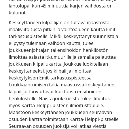
lähtölupa, kun 45 minuuttia kärjen vaihdosta on
kulunut.
Keskeyttäneen kilpailijan on tultava maastosta
maaliviitoitusta pitkin ja vaihtoalueen kautta Emit-
tarkastuspisteelle. Mikäli keskeyttänyt suunnistaja
ei pysty tulemaan vaihdon kautta, tulee
joukkueenjohtajan tai ensihoidon henkilöstön
ilmoittaa asiasta itkumuurille ja samalla palauttaa
joukkueen kilpailukartta. Joukkue luokitellaan
keskeyttäneeksi, jos kilpailija ilmoittaa
keskeytyksen Emit-tarkastuspisteessä.
Loukkaantumisen takia maastossa keskeyttäneet
kilpailijat luovuttavat karttansa ensihoidon
henkilöstölle. Näistä joukkueista tulee ilmoitus
myös Kartta-Helppi-pisteen ilmoitustaululle.
Maastoon keskeyttäneen joukkueen seuraavan
osuuden kartta toimitetaan Kartta-Helppi-pisteelle.
Seuraavan osuuden juoksija voi jatkaa viestiä