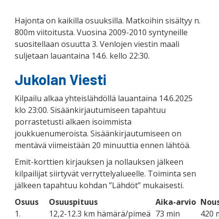
Hajonta on kaikilla osuuksilla. Matkoihin sisältyy n.
800m viitoitusta. Vuosina 2009-2010 syntyneille
suositellaan osuutta 3. Venlojen viestin maali
suljetaan lauantaina 14.6. kello 22:30.
Jukolan Viesti
Kilpailu alkaa yhteislähdöllä lauantaina 14.6.2025
klo 23:00. Sisäänkirjautumiseen tapahtuu
porrastetusti alkaen isoimmista
joukkuenumeroista. Sisäänkirjautumiseen on
mentävä viimeistään 20 minuuttia ennen lähtöä.
Emit-korttien kirjauksen ja nollauksen jälkeen
kilpailijat siirtyvät verryttelyalueelle. Toiminta sen
jälkeen tapahtuu kohdan ”Lähdöt” mukaisesti.
Osuus
Osuuspituus
Aika-arvio
Nou
1.
12,2-12.3 km hämärä/pimeä
73 min
420 