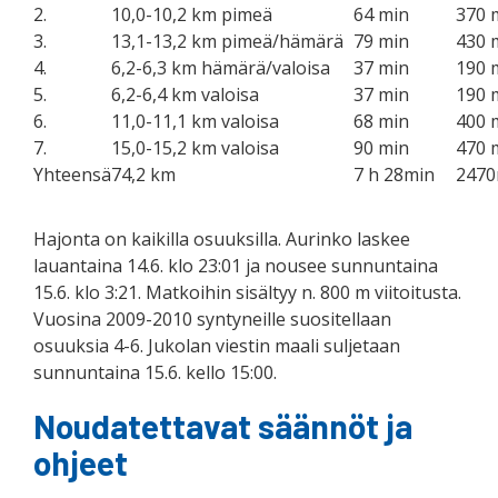
2.
10,0-10,2 km pimeä
64 min
370 
3.
13,1-13,2 km pimeä/hämärä
79 min
430 
4.
6,2-6,3 km hämärä/valoisa
37 min
190 
5.
6,2-6,4 km valoisa
37 min
190 
6.
11,0-11,1 km valoisa
68 min
400 
7.
15,0-15,2 km valoisa
90 min
470 
Yhteensä
74,2 km
7 h 28min
247
Hajonta on kaikilla osuuksilla. Aurinko laskee
lauantaina 14.6. klo 23:01 ja nousee sunnuntaina
15.6. klo 3:21. Matkoihin sisältyy n. 800 m viitoitusta.
Vuosina 2009-2010 syntyneille suositellaan
osuuksia 4-6. Jukolan viestin maali suljetaan
sunnuntaina 15.6. kello 15:00.
Noudatettavat säännöt ja
ohjeet