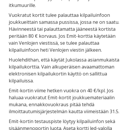
itkumuurille.
Vuokratut kortit tulee palauttaa kilpailuinfoon
joukkueittain samassa pussissa, jossa ne on saatu.
Hävinneestä tai palauttamatta jääneestä kortista
peritään 80 € korvaus. Jos Emit-korttia käytetään
vain Venlojen viestissä, se tulee palauttaa
kilpailuinfoon heti Venlojen viestin jälkeen.
Huolehdithan, että käytät Jukolassa asianmukaista
kilpailukorttia. Vain alkuperäisen avaamattoman
elektronisen kilpailukortin käyttö on sallittua
kilpailuissa.
Emit-kortin viime hetken vuokra on 40 €/kpl. Jos
haluaa vuokratut Emit-kortit joukkuemateriaalin
mukana, ennakkovuokraus pitää tehdä
ilmoittautumisjärjestelmän kautta viimeistään 31.5.
Emit-kortin testauspiste löytyy kilpailuinfon sekä
sisäänmenoportin luota. Aseta kortti led-valolla