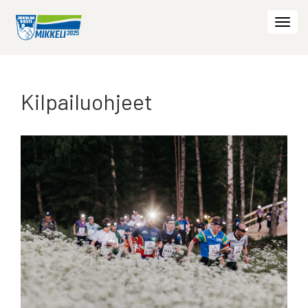
Togg
navi
Kilpailuohjeet