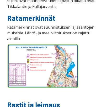
Suljettavat maantieosuudet kilpailun aikana ovat
Tikkalantie ja Kallajärventie.
Ratamerkinnät
Ratamerkinnät ovat suunnistuksen lajisääntöjen
mukaisia. Lähtö- ja maaliviitoitukset on rajattu
aidoilla.
Rastit ja leimaus