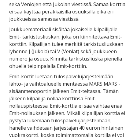
sekä Venlojen että Jukolan viestissä. Samaa korttia
ei saa käyttää peräkkäisillä osuuksilla eikä eri
joukkueissa samassa viestissä.
Joukkuemateriaali sisältää jokaiselle kilpailijalle
Emit- tarkistusliuskan, joka on kiinnitettävä Emit-
korttiin. Kilpailijan tulee merkitä tarkistusliuskaan
lyhenne J (Jukola) tai V (Venlat) sekä joukkueen
numero ja osuus. Kiinnitä tarkistusliuska pienellä
ohuella teipinpalalla Emit-korttiin.
Emit-kortit luetaan tulospalvelujärjestelmään
lähtö- ja vaihtoalueelle mentäessä MARS MARS -
sisäänmenoportin jälkeen Emit-teltassa. Tämän
jälkeen kilpailija nollaa korttinsa Emit-
nollauspisteessä. Emit-korttia ei saa vaihtaa enää
Emit-nollauksen jälkeen. Mikäli kilpailijan korttia ei
pystytä lukemaan tulospalvelujärjestelmään,
hänelle vaihdetaan järjestäjän 40 euron hintainen
vuokrakortti, koska toimimattomalla kortilla ei voi