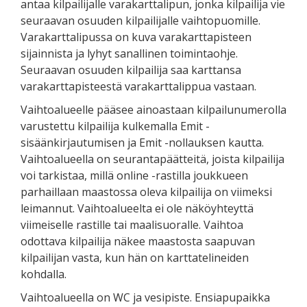
antaa kilpailijalle varakarttalipun, jonka kilpailija vie
seuraavan osuuden kilpailijalle vaihtopuomille.
Varakarttalipussa on kuva varakarttapisteen
sijainnista ja lyhyt sanallinen toimintaohje.
Seuraavan osuuden kilpailija saa karttansa
varakarttapisteestä varakarttalippua vastaan.
Vaihtoalueelle pääsee ainoastaan kilpailunumerolla
varustettu kilpailija kulkemalla Emit -
sisäänkirjautumisen ja Emit -nollauksen kautta.
Vaihtoalueella on seurantapäätteitä, joista kilpailija
voi tarkistaa, millä online -rastilla joukkueen
parhaillaan maastossa oleva kilpailija on viimeksi
leimannut. Vaihtoalueelta ei ole näköyhteyttä
viimeiselle rastille tai maalisuoralle. Vaihtoa
odottava kilpailija näkee maastosta saapuvan
kilpailijan vasta, kun hän on karttatelineiden
kohdalla.
Vaihtoalueella on WC ja vesipiste. Ensiapupaikka