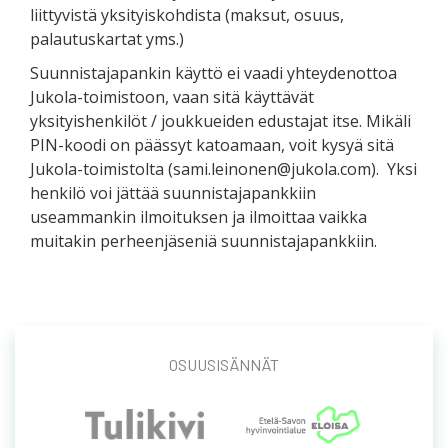
liittyvistä yksityiskohdista (maksut, osuus,
palautuskartat yms.)
Suunnistajapankin käyttö ei vaadi yhteydenottoa
Jukola-toimistoon, vaan sitä käyttävät
yksityishenkilöt / joukkueiden edustajat itse. Mikäli
PIN-koodi on päässyt katoamaan, voit kysyä sitä
Jukola-toimistolta (sami.leinonen@jukola.com). Yksi
henkilö voi jättää suunnistajapankkiin
useammankin ilmoituksen ja ilmoittaa vaikka
muitakin perheenjäseniä suunnistajapankkiin.
OSUUSISÄNNÄT