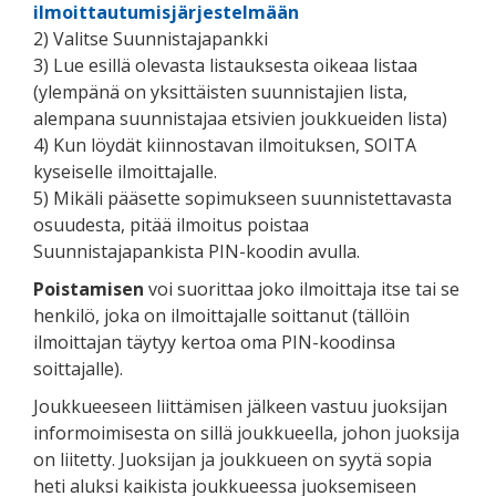
ilmoittautumisjärjestelmään
2) Valitse Suunnistajapankki
3) Lue esillä olevasta listauksesta oikeaa listaa
(ylempänä on yksittäisten suunnistajien lista,
alempana suunnistajaa etsivien joukkueiden lista)
4) Kun löydät kiinnostavan ilmoituksen, SOITA
kyseiselle ilmoittajalle.
5) Mikäli pääsette sopimukseen suunnistettavasta
osuudesta, pitää ilmoitus poistaa
Suunnistajapankista PIN-koodin avulla.
Poistamisen
voi suorittaa joko ilmoittaja itse tai se
henkilö, joka on ilmoittajalle soittanut (tällöin
ilmoittajan täytyy kertoa oma PIN-koodinsa
soittajalle).
Joukkueeseen liittämisen jälkeen vastuu juoksijan
informoimisesta on sillä joukkueella, johon juoksija
on liitetty. Juoksijan ja joukkueen on syytä sopia
heti aluksi kaikista joukkueessa juoksemiseen