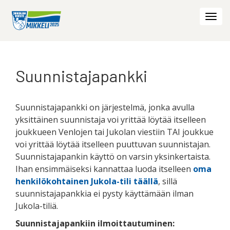
Togg
navi
Suunnistajapankki
Suunnistajapankki on järjestelmä, jonka avulla
yksittäinen suunnistaja voi yrittää löytää itselleen
joukkueen Venlojen tai Jukolan viestiin TAI joukkue
voi yrittää löytää itselleen puuttuvan suunnistajan.
Suunnistajapankin käyttö on varsin yksinkertaista.
Ihan ensimmäiseksi kannattaa luoda itselleen
oma
henkilökohtainen Jukola-tili täällä
, sillä
suunnistajapankkia ei pysty käyttämään ilman
Jukola-tiliä.
Suunnistajapankiin ilmoittautuminen: