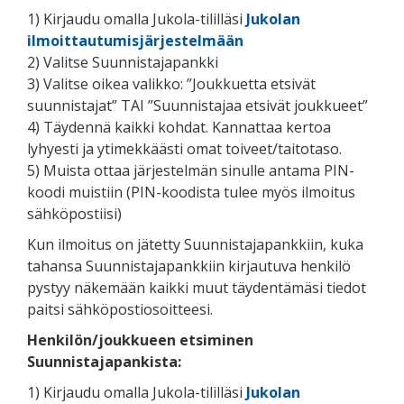
1) Kirjaudu omalla Jukola-tililläsi
Jukolan
ilmoittautumisjärjestelmään
2) Valitse Suunnistajapankki
3) Valitse oikea valikko: ”Joukkuetta etsivät
suunnistajat” TAI ”Suunnistajaa etsivät joukkueet”
4) Täydennä kaikki kohdat. Kannattaa kertoa
lyhyesti ja ytimekkäästi omat toiveet/taitotaso.
5) Muista ottaa järjestelmän sinulle antama PIN-
koodi muistiin (PIN-koodista tulee myös ilmoitus
sähköpostiisi)
Kun ilmoitus on jätetty Suunnistajapankkiin, kuka
tahansa Suunnistajapankkiin kirjautuva henkilö
pystyy näkemään kaikki muut täydentämäsi tiedot
paitsi sähköpostiosoitteesi.
Henkilön/joukkueen etsiminen
Suunnistajapankista:
1) Kirjaudu omalla Jukola-tililläsi
Jukolan