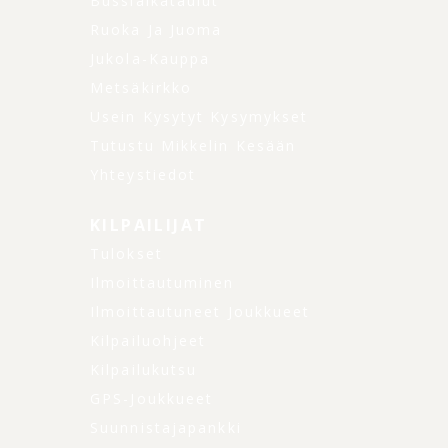
Bussiaikataulut
Ruoka Ja Juoma
Jukola-Kauppa
Metsäkirkko
Usein Kysytyt Kysymykset
Tutustu Mikkelin Kesään
Yhteystiedot
KILPAILIJAT
Tulokset
Ilmoittautuminen
Ilmoittautuneet Joukkueet
Kilpailuohjeet
Kilpailukutsu
GPS-Joukkueet
Suunnistajapankki