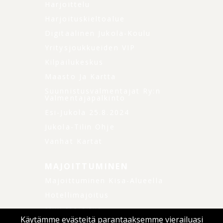
Harjoittelu
Harjoituskieltoalue
Digitaalinen Jukola-Koulu
Yritysjoukkueiden VIP
Kilpailukeskus
Maasto Ja Kartta
Suunnistusvalmentajat Ry:n
Valmentajapalkinto
Esi-Jukola 25.8.2024
Jukola-Tilin Ohje
Vanhat Kartat
MAJOITTUMINEN
Majoittuminen Kisa-Alueella
Hotellimajoitus
Muu Majoitus
Käytämme evästeitä parantaaksemme vierailuasi