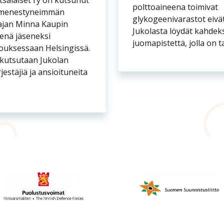
IVU
TIETOA JUKOLASTA
AMETSÄLÄISET RY
KUMPPANIKSI