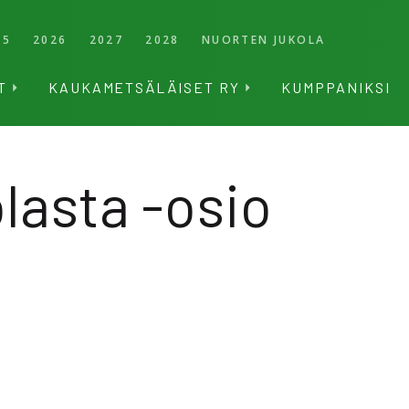
25
2026
2027
2028
NUORTEN JUKOLA
T
KAUKAMETSÄLÄISET RY
KUMPPANIKSI
lasta -osio