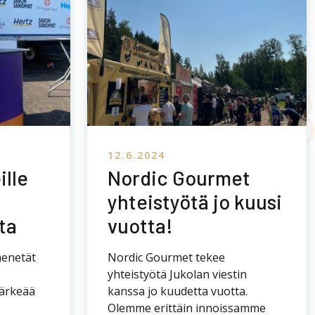
yhteistyötä Jukolan viestin
tärkeää
kanssa jo kuudetta vuotta.
Olemme erittäin innoissamme
siitä, että saamme tänäkin
 tyhjene.
vuonna ruokkia ahkeria
san
urheilijoita sekä loistavia
rjolla […]
kannustajia Kauhavalla. […]