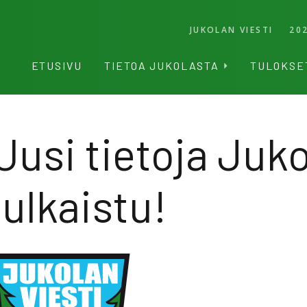
JUKOLAN VIESTI
20
ETUSIVU
TIETOA JUKOLASTA
TULOKSE
Uusi tietoja Juko
julkaistu!