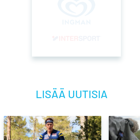
25.11.2025
24.11.2
Petri Paukkunen
Minna
Kaukametsäläisten
valitt
puheenjohtajaksi
Kauka
jäsen
Kaukametsäläiset ry:n