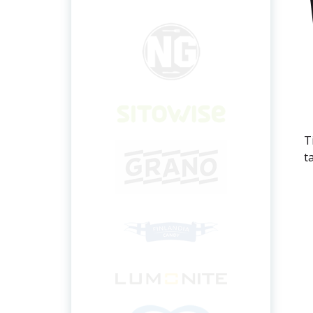
T
ta
LISÄÄ UUTISIA