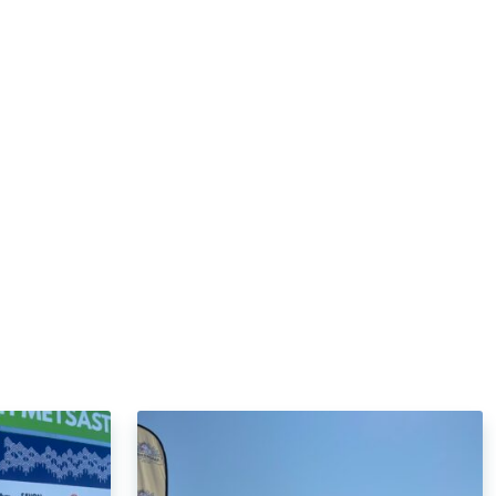
12.6.2024
ille
Nordic Gourmet
yhteistyötä jo kuusi
ta
vuotta!
menetät
Nordic Gourmet tekee