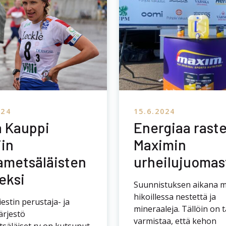
hikoillessa nestettä ja
iestin perustaja- ja
mineraaleja. Tällöin on 
ärjestö
varmistaa, että kehon
säläiset ry on kutsunut
polttoaineena toimivat
menestyneimmän
glykogeenivarastot eivät
ajan Minna Kaupin
Jukolasta löydät kahdek
enä jäseneksi
juomapistettä, jolla on ta
ouksessaan Helsingissä.
 kutsutaan Jukolan
rjestäjiä ja ansioituneita