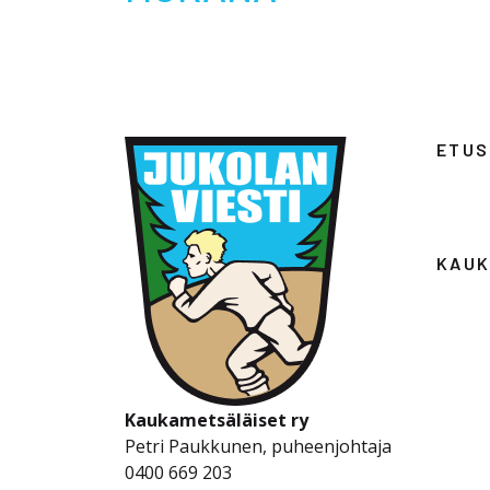
Kaukametsäläiset ry
Petri Paukkunen, puheenjohtaja
0400 669 203
petri.paukkunen@jukola.com