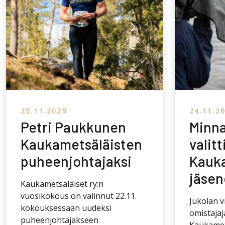
vuosikokous on valinnut 22.11.
Jukolan v
kokouksessaan uudeksi
omistajaj
puheenjohtajakseen
Kaukamet
kaarinalaisen Petri Paukkusen.
Suomen 
Jukolan viestin perustaja- ja
suunnist
omistajayhdistyksen
yhdistyks
Kaukametsäläiset ry:n edellinen
vuosikok
puheenjohtaja mikkeliläinen
Jäseniksi
Juhani Sihvonen luopui […]
viestin jä
[…]
VUODESTA