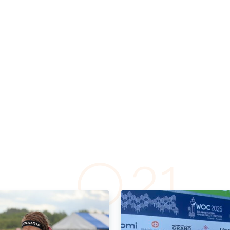
024
15.6.2024
 Kauppi
Energiaa raste
iin
Maximin
metsäläisten
urheilujuomas
eksi
Suunnistuksen aikana 