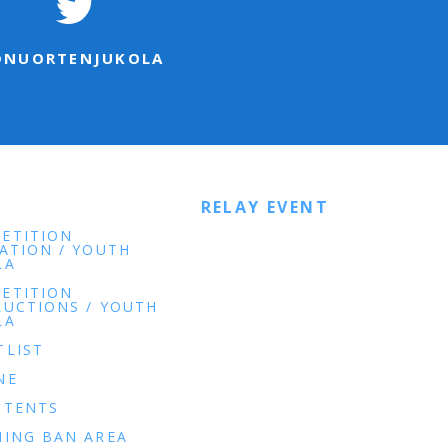
@NUORTENJUKOLA
E
RELAY EVENT
ETITION
TATION / YOUTH
LA
ETITION
RUCTIONS / YOUTH
LA
TLIST
NE
 TENTS
NING BAN AREA