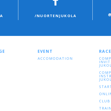
A
/NUORTENJUKOLA
GE
EVENT
RAC
ACCOMODATION
COMP
INVI
JUKO
COMP
INST
JUKO
STAR
ONLI
CLUB
TRAI