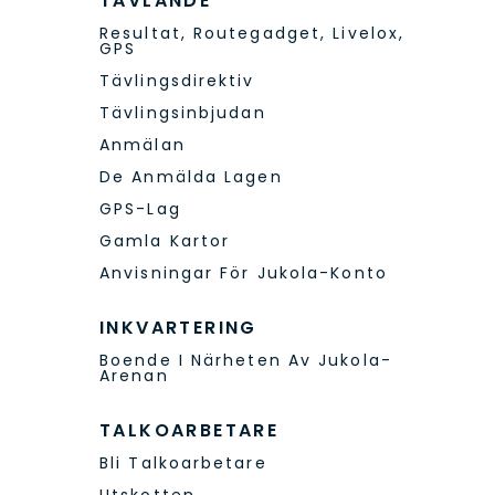
TÄVLANDE
Resultat, Routegadget, Livelox,
GPS
Tävlingsdirektiv
Tävlingsinbjudan
Anmälan
De Anmälda Lagen
GPS-Lag
Gamla Kartor
Anvisningar För Jukola-Konto
INKVARTERING
Boende I Närheten Av Jukola-
Arenan
TALKOARBETARE
Bli Talkoarbetare
Utskotten