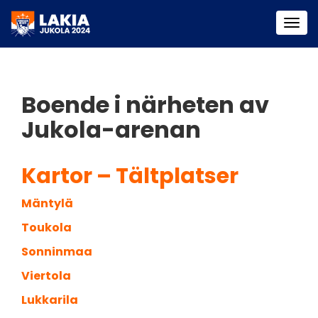
Togg
navi
Boende i närheten av
Jukola-arenan
Kartor – Tältplatser
Mäntylä
Toukola
Sonninmaa
Viertola
Lukkarila