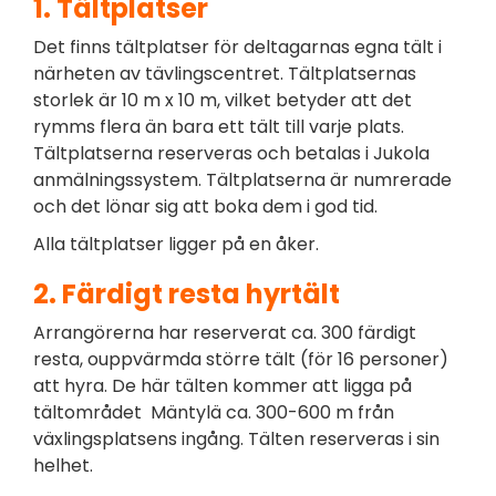
1. Tältplatser
Det finns tältplatser för deltagarnas egna tält i
närheten av tävlingscentret. Tältplatsernas
storlek är 10 m x 10 m, vilket betyder att det
rymms flera än bara ett tält till varje plats.
Tältplatserna reserveras och betalas i Jukola
anmälningssystem. Tältplatserna är numrerade
och det lönar sig att boka dem i god tid.
Alla tältplatser ligger på en åker.
2. Färdigt resta hyrtält
Arrangörerna har reserverat ca. 300 färdigt
resta, ouppvärmda större tält (för 16 personer)
att hyra. De här tälten kommer att ligga på
tältområdet Mäntylä ca. 300-600 m från
växlingsplatsens ingång. Tälten reserveras i sin
helhet.