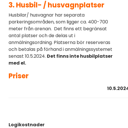
3. Husbil- / husvagnplatser
Husbilar/ husvagnar har separata
parkeringsområden, som ligger ca. 400-700
meter från arenan. Det finns ett begränsat
antal platser och de delas ut i
anmälningsordning. Platserna bör reserveras
och betalas på förhand i anmälningssystemet
senast 10.5.2024.
Det finns inte husbilplatser
med el.
Priser
10.5.202
sena
Logikostnader