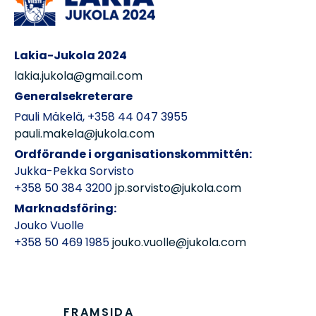
Lakia-Jukola 2024
lakia.jukola@gmail.com
Generalsekreterare
Pauli Mäkelä, +358 44 047 3955
pauli.makela@jukola.com
Ordförande i organisationskommittén:
Jukka-Pekka Sorvisto
+358 50 384 3200
jp.sorvisto@jukola.com
Marknadsföring:
Jouko Vuolle
+358 50 469 1985
jouko.vuolle@jukola.com
FRAMSIDA