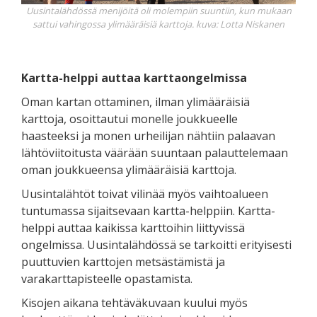
Uusintalähdössä menijöitä oli molempiin suuntiin, kun mukaan
sattui vahingossa ylimääräisiä karttoja. kuva: Lotta Niskanen
Kartta-helppi auttaa karttaongelmissa
Oman kartan ottaminen, ilman ylimääräisiä
karttoja, osoittautui monelle joukkueelle
haasteeksi ja monen urheilijan nähtiin palaavan
lähtöviitoitusta väärään suuntaan palauttelemaan
oman joukkueensa ylimääräisiä karttoja.
Uusintalähtöt toivat vilinää myös vaihtoalueen
tuntumassa sijaitsevaan kartta-helppiin. Kartta-
helppi auttaa kaikissa karttoihin liittyvissä
ongelmissa. Uusintalähdössä se tarkoitti erityisesti
puuttuvien karttojen metsästämistä ja
varakarttapisteelle opastamista.
Kisojen aikana tehtäväkuvaan kuului myös