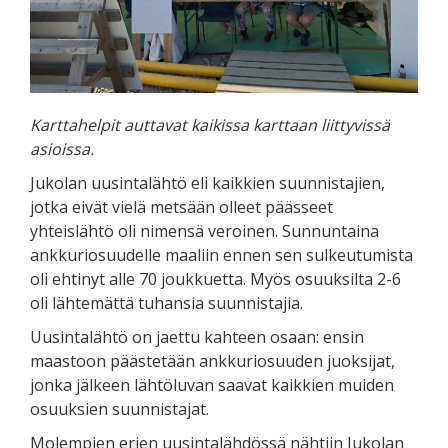
Karttahelpit auttavat kaikissa karttaan liittyvissä
asioissa.
Jukolan uusintalähtö eli kaikkien suunnistajien,
jotka eivät vielä metsään olleet päässeet
yhteislähtö oli nimensä veroinen. Sunnuntaina
ankkuriosuudelle maaliin ennen sen sulkeutumista
oli ehtinyt alle 70 joukkuetta. Myös osuuksilta 2-6
oli lähtemättä tuhansia suunnistajia.
Uusintalähtö on jaettu kahteen osaan: ensin
maastoon päästetään ankkuriosuuden juoksijat,
jonka jälkeen lähtöluvan saavat kaikkien muiden
osuuksien suunnistajat.
Molempien erien uusintalähdössä nähtiin Jukolan