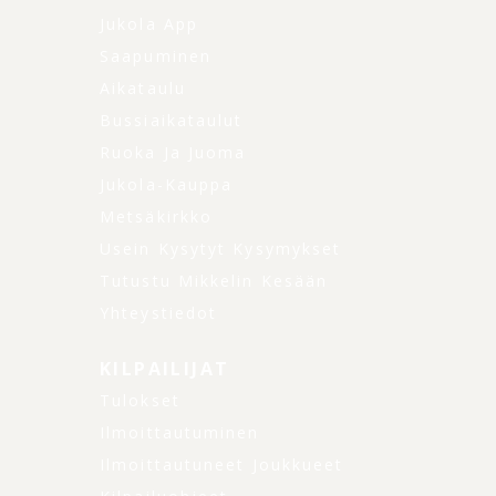
Jukola App
Saapuminen
Aikataulu
Bussiaikataulut
Ruoka Ja Juoma
Jukola-Kauppa
Metsäkirkko
Usein Kysytyt Kysymykset
Tutustu Mikkelin Kesään
Yhteystiedot
KILPAILIJAT
Tulokset
Ilmoittautuminen
Ilmoittautuneet Joukkueet