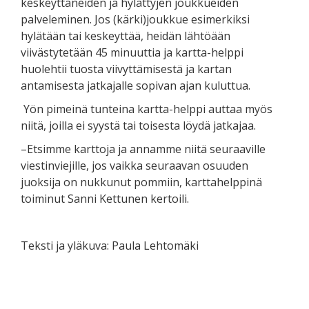
keskeyttäneiden ja hylättyjen joukkueiden
palveleminen. Jos (kärki)joukkue esimerkiksi
hylätään tai keskeyttää, heidän lähtöään
viivästytetään 45 minuuttia ja kartta-helppi
huolehtii tuosta viivyttämisestä ja kartan
antamisesta jatkajalle sopivan ajan kuluttua.
Yön pimeinä tunteina kartta-helppi auttaa myös
niitä, joilla ei syystä tai toisesta löydä jatkajaa.
–
Etsimme karttoja ja annamme niitä seuraaville
viestinviejille, jos vaikka seuraavan osuuden
juoksija on nukkunut pommiin, karttahelppinä
toiminut Sanni Kettunen kertoili.
Teksti ja yläkuva: Paula Lehtomäki