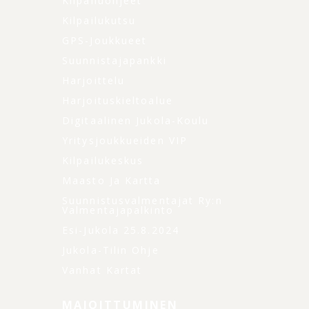
Kilpailuohjeet
Kilpailukutsu
GPS-Joukkueet
Suunnistajapankki
Harjoittelu
Harjoituskieltoalue
Digitaalinen Jukola-Koulu
Yritysjoukkueiden VIP
Kilpailukeskus
Maasto Ja Kartta
Suunnistusvalmentajat Ry:n
Valmentajapalkinto
Esi-Jukola 25.8.2024
Jukola-Tilin Ohje
Vanhat Kartat
MAJOITTUMINEN