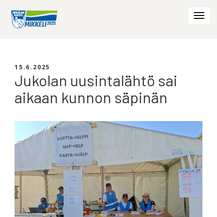
Togg
navi
15.6.2025
Jukolan uusintalähtö sai
aikaan kunnon säpinän