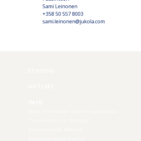
Sami Leinonen
+358 50 557 8003
sami.leinonen@jukola.com
ETUSIVU
UUTISET
INFO
Näin Toimitaan Mikkeli-Jukolassa
Turvallisuus Ja Ensiapu
Kisakaupunki Mikkeli
Kisakeskuksen Kartta