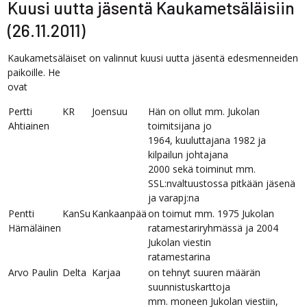
Kuusi uutta jäsentä Kaukametsäläisiin
(26.11.2011)
Kaukametsäläiset on valinnut kuusi uutta jäsentä edesmenneiden
paikoille. He
ovat
Pertti
KR
Joensuu
Hän on ollut mm. Jukolan
Ahtiainen
toimitsijana jo
1964, kuuluttajana 1982 ja
kilpailun johtajana
2000 sekä toiminut mm.
SSL:nvaltuustossa pitkään jäsenä
ja varapj:na
Pentti
KanSu
Kankaanpää
on toimut mm. 1975 Jukolan
Hämäläinen
ratamestariryhmässä ja 2004
Jukolan viestin
ratamestarina
Arvo Paulin
Delta
Karjaa
on tehnyt suuren määrän
suunnistuskarttoja
mm. moneen Jukolan viestiin,