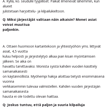
A. Kyllä, ko. seudulle tyypilliset. Paikat ilmenevät lähemmin, kun
alueet
julistetaan harjoittelu- ja kilpailukieltoon.
Q: Miksi järjestäjät valitaan näin aikaisin? Monet asiat
voivat muuttua
paljonkin.
A. Ottaen huomioon kartantekoon ja yhteistyöhön yms. liittyvät
asiat, 4,5 vuotta
kuluu helposti ja järjestelytyö alkaa pian kisan myöntämisen
jälkeen. Se aika on
havaittu tarvittavaksi. Monista syistä kahden vuoden käsittely
samanaikaisesti
on käytännöllistä. Myöhempi hakija aloittaa tietysti ensimmäisenä
vuonna
verkkaisemmin tulevaa valmistellen. Kahden vuoden järjestäjän
samanaikaisesta
hausta ei ole todettu olevan haittaa.
Q: Joskus tuntuu, että paljon ja suuria kilpailuja