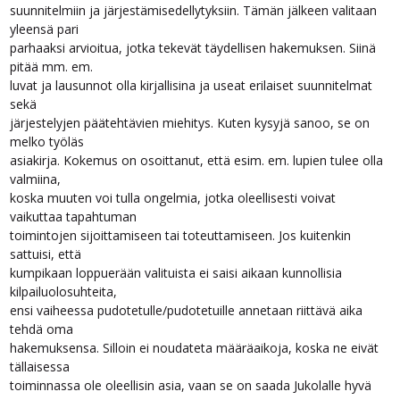
suunnitelmiin ja järjestämisedellytyksiin. Tämän jälkeen valitaan
yleensä pari
parhaaksi arvioitua, jotka tekevät täydellisen hakemuksen. Siinä
pitää mm. em.
luvat ja lausunnot olla kirjallisina ja useat erilaiset suunnitelmat
sekä
järjestelyjen päätehtävien miehitys. Kuten kysyjä sanoo, se on
melko työläs
asiakirja. Kokemus on osoittanut, että esim. em. lupien tulee olla
valmiina,
koska muuten voi tulla ongelmia, jotka oleellisesti voivat
vaikuttaa tapahtuman
toimintojen sijoittamiseen tai toteuttamiseen. Jos kuitenkin
sattuisi, että
kumpikaan loppuerään valituista ei saisi aikaan kunnollisia
kilpailuolosuhteita,
ensi vaiheessa pudotetulle/pudotetuille annetaan riittävä aika
tehdä oma
hakemuksensa. Silloin ei noudateta määräaikoja, koska ne eivät
tällaisessa
toiminnassa ole oleellisin asia, vaan se on saada Jukolalle hyvä