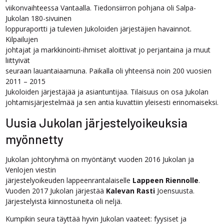
viikonvaihteessa Vantaalla. Tiedonsiirron pohjana oli Salpa-
Jukolan 180-sivuinen
loppuraportti ja tulevien Jukoloiden järjestäjien havainnot.
Kilpailujen
johtajat ja markkinointi-ihmiset aloittivat jo perjantaina ja muut
liittyivät
seuraan lauantaiaamuna. Paikalla oli yhteensä noin 200 vuosien
2011 – 2015
Jukoloiden järjestäjää ja asiantuntijaa. Tilaisuus on osa Jukolan
johtamisjärjestelmää ja sen antia kuvattiin yleisesti erinomaiseksi.
Uusia Jukolan järjestelyoikeuksia
myönnetty
Jukolan johtoryhmä on myöntänyt vuoden 2016 Jukolan ja
Venlojen viestin
järjestelyoikeuden lappeenrantalaiselle
Lappeen Riennolle
.
Vuoden 2017 Jukolan järjestää
Kalevan Rasti
Joensuusta.
Järjestelyistä kiinnostuneita oli neljä.
Kumpikin seura täyttää hyvin Jukolan vaateet: fyysiset ja