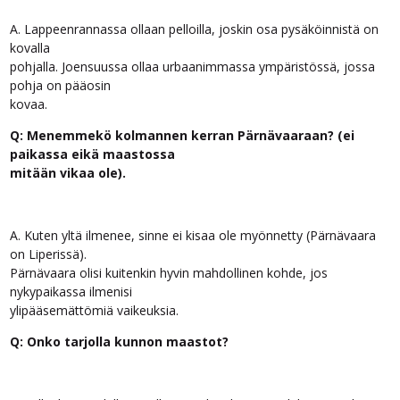
A. Lappeenrannassa ollaan pelloilla, joskin osa pysäköinnistä on
kovalla
pohjalla. Joensuussa ollaa urbaanimmassa ympäristössä, jossa
pohja on pääosin
kovaa.
Q: Menemmekö kolmannen kerran Pärnävaaraan? (ei
paikassa eikä maastossa
mitään vikaa ole).
A. Kuten yltä ilmenee, sinne ei kisaa ole myönnetty (Pärnävaara
on Liperissä).
Pärnävaara olisi kuitenkin hyvin mahdollinen kohde, jos
nykypaikassa ilmenisi
ylipääsemättömiä vaikeuksia.
Q: Onko tarjolla kunnon maastot?