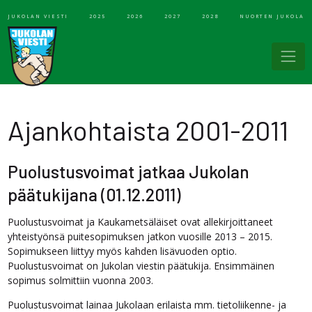
JUKOLAN VIESTI
2025
2026
2027
2028
NUORTEN JUKOLA
Ajankohtaista 2001-2011
Puolustusvoimat jatkaa Jukolan
päätukijana (01.12.2011)
Puolustusvoimat ja Kaukametsäläiset ovat allekirjoittaneet
yhteistyönsä puitesopimuksen jatkon vuosille 2013 – 2015.
Sopimukseen liittyy myös kahden lisävuoden optio.
Puolustusvoimat on Jukolan viestin päätukija. Ensimmäinen
sopimus solmittiin vuonna 2003.
Puolustusvoimat lainaa Jukolaan erilaista mm. tietoliikenne- ja