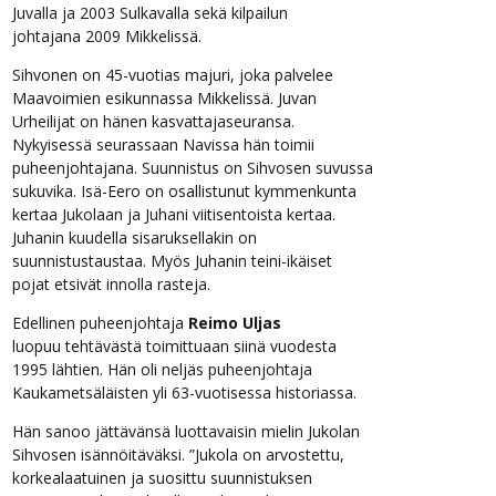
Juvalla ja 2003 Sulkavalla sekä kilpailun
johtajana 2009 Mikkelissä.
Sihvonen on 45-vuotias majuri, joka palvelee
Maavoimien esikunnassa Mikkelissä. Juvan
Urheilijat on hänen kasvattajaseuransa.
Nykyisessä seurassaan Navissa hän toimii
puheenjohtajana. Suunnistus on Sihvosen suvussa
sukuvika. Isä-Eero on osallistunut kymmenkunta
kertaa Jukolaan ja Juhani viitisentoista kertaa.
Juhanin kuudella sisaruksellakin on
suunnistustaustaa. Myös Juhanin teini-ikäiset
pojat etsivät innolla rasteja.
Edellinen puheenjohtaja
Reimo Uljas
luopuu tehtävästä toimittuaan siinä vuodesta
1995 lähtien. Hän oli neljäs puheenjohtaja
Kaukametsäläisten yli 63-vuotisessa historiassa.
Hän sanoo jättävänsä luottavaisin mielin Jukolan
Sihvosen isännöitäväksi. ”Jukola on arvostettu,
korkealaatuinen ja suosittu suunnistuksen