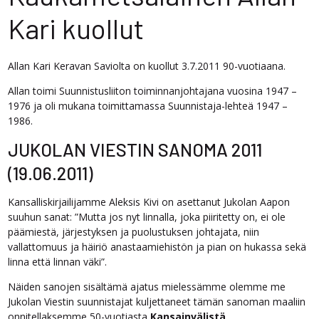
Kari kuollut
Allan Kari Keravan Saviolta on kuollut 3.7.2011 90-vuotiaana.
Allan toimi Suunnistusliiton toiminnanjohtajana vuosina 1947 –
1976 ja oli mukana toimittamassa Suunnistaja-lehteä 1947 –
1986.
JUKOLAN VIESTIN SANOMA 2011
(19.06.2011)
Kansalliskirjailijamme Aleksis Kivi on asettanut Jukolan Aapon
suuhun sanat: ”Mutta jos nyt linnalla, joka piiritetty on, ei ole
päämiestä, järjestyksen ja puolustuksen johtajata, niin
vallattomuus ja häiriö anastaamiehistön ja pian on hukassa sekä
linna että linnan väki”.
Näiden sanojen sisältämä ajatus mielessämme olemme me
Jukolan Viestin suunnistajat kuljettaneet tämän sanoman maaliin
onnitellaksemme 50-vuotiasta
Kansainvälistä