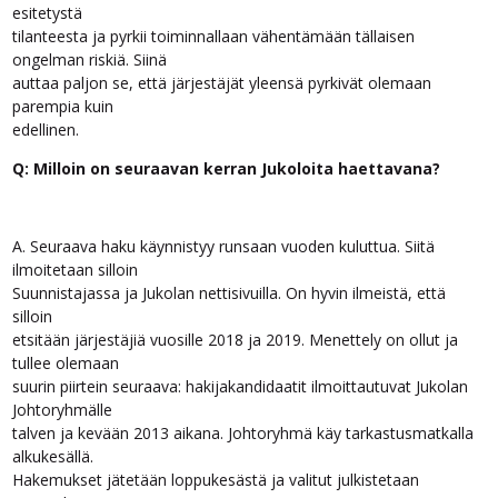
esitetystä
tilanteesta ja pyrkii toiminnallaan vähentämään tällaisen
ongelman riskiä. Siinä
auttaa paljon se, että järjestäjät yleensä pyrkivät olemaan
parempia kuin
edellinen.
Q: Milloin on seuraavan kerran Jukoloita haettavana?
A. Seuraava haku käynnistyy runsaan vuoden kuluttua. Siitä
ilmoitetaan silloin
Suunnistajassa ja Jukolan nettisivuilla. On hyvin ilmeistä, että
silloin
etsitään järjestäjiä vuosille 2018 ja 2019. Menettely on ollut ja
tullee olemaan
suurin piirtein seuraava: hakijakandidaatit ilmoittautuvat Jukolan
Johtoryhmälle
talven ja kevään 2013 aikana. Johtoryhmä käy tarkastusmatkalla
alkukesällä.
Hakemukset jätetään loppukesästä ja valitut julkistetaan