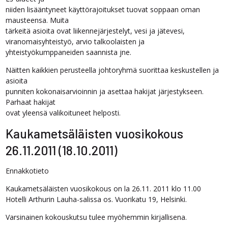
niiden lisääntyneet käyttörajoitukset tuovat soppaan oman
mausteensa. Muita
tärkeitä asioita ovat liikennejärjestelyt, vesi ja jätevesi,
viranomaisyhteistyö, arvio talkoolaisten ja
yhteistyökumppaneiden saannista jne.
Näitten kaikkien perusteella johtoryhmä suorittaa keskustellen ja
asioita
punniten kokonaisarvioinnin ja asettaa hakijat järjestykseen.
Parhaat hakijat
ovat yleensä valikoituneet helposti.
Kaukametsäläisten vuosikokous
26.11.2011 (18.10.2011)
Ennakkotieto
Kaukametsäläisten vuosikokous on la 26.11. 2011 klo 11.00
Hotelli Arthurin Lauha-salissa os. Vuorikatu 19, Helsinki.
Varsinainen kokouskutsu tulee myöhemmin kirjallisena.