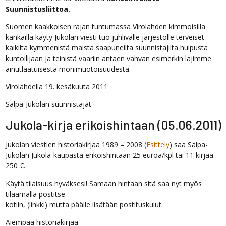
Suunnistusliittoa.
Suomen kaakkoisen rajan tuntumassa Virolahden kimmoisilla
kankailla käyty Jukolan viesti tuo juhlivalle järjestölle terveiset
kaikilta kymmenistä maista saapuneilta suunnistajilta huipusta
kuntoilijaan ja teinistä vaariin antaen vahvan esimerkin lajimme
ainutlaatuisesta monimuotoisuudesta.
Virolahdella 19. kesäkuuta 2011
Salpa-Jukolan suunnistajat
Jukola-kirja erikoishintaan (05.06.2011)
Jukolan viestien historiakirjaa 1989 – 2008 (
Esittely
) saa Salpa-
Jukolan Jukola-kaupasta erikoishintaan 25 euroa/kpl tai 11 kirjaa
250 €.
Käytä tilaisuus hyväksesi! Samaan hintaan sitä saa nyt myös
tilaamalla postitse
kotiin, (linkki) mutta päälle lisätään postituskulut.
Aiempaa historiakirjaa