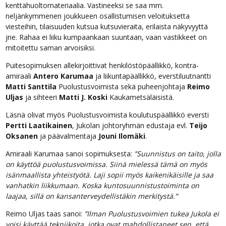
kenttähuoltomateriaalia. Vastineeksi se saa mm.
neljänkymmenen joukkueen osallistumisen veloituksetta
viesteihin, tilaisuuden kutsua kutsuvieraita, erilaista näkyvyyttä
jne. Rahaa ei liiku kumpaankaan suuntaan, vaan vastikkeet on
mitoitettu saman arvoisiksi.
Puitesopimuksen allekirjoittivat henkilöstöpäällikkö, kontra-
amiraali
Antero Karumaa
ja liikuntapäällikkö, everstiluutnantti
Matti Santtila
Puolustusvoimista sekä puheenjohtaja
Reimo
Uljas
ja sihteeri
Matti J. Koski
Kaukametsäläisistä.
Läsnä olivat myös Puolustusvoimista koulutuspäällikkö eversti
Pertti Laatikainen
, Jukolan johtoryhmän edustaja evl.
Teijo
Oksanen
ja päävalmentaja
Jouni Ilomäki
.
Amiraali Karumaa sanoi sopimuksesta:
”Suunnistus on taito, jolla
on käyttöä puolustusvoimissa. Siinä mielessä tämä on myös
isänmaallista yhteistyötä. Laji sopii myös kaikenikäisille ja saa
vanhatkin liikkumaan. Koska kuntosuunnistustoiminta on
laajaa, sillä on kansanterveydellistäkin merkitystä.”
Reimo Uljas taas sanoi:
”Ilman Puolustusvoimien tukea Jukola ei
voisi käyttää tekniikoita, jotka ovat mahdollistaneet sen, että