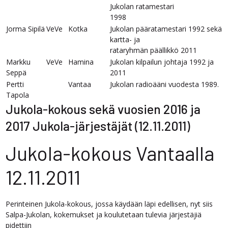
Jukolan ratamestari
1998
Jorma Sipilä
VeVe
Kotka
Jukolan pääratamestari 1992 sekä
kartta- ja
rataryhmän päällikkö 2011
Markku
VeVe
Hamina
Jukolan kilpailun johtaja 1992 ja
Seppä
2011
Pertti
Vantaa
Jukolan radioääni vuodesta 1989.
Tapola
Jukola-kokous sekä vuosien 2016 ja
2017 Jukola-järjestäjät (12.11.2011)
Jukola-kokous Vantaalla
12.11.2011
Perinteinen Jukola-kokous, jossa käydään läpi edellisen, nyt siis
Salpa-Jukolan, kokemukset ja koulutetaan tulevia järjestäjiä
pidettiin