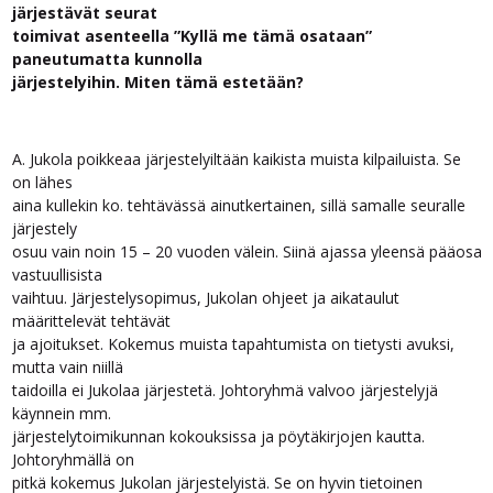
järjestävät seurat
toimivat asenteella ”Kyllä me tämä osataan”
paneutumatta kunnolla
järjestelyihin. Miten tämä estetään?
A. Jukola poikkeaa järjestelyiltään kaikista muista kilpailuista. Se
on lähes
aina kullekin ko. tehtävässä ainutkertainen, sillä samalle seuralle
järjestely
osuu vain noin 15 – 20 vuoden välein. Siinä ajassa yleensä pääosa
vastuullisista
vaihtuu. Järjestelysopimus, Jukolan ohjeet ja aikataulut
määrittelevät tehtävät
ja ajoitukset. Kokemus muista tapahtumista on tietysti avuksi,
mutta vain niillä
taidoilla ei Jukolaa järjestetä. Johtoryhmä valvoo järjestelyjä
käynnein mm.
järjestelytoimikunnan kokouksissa ja pöytäkirjojen kautta.
Johtoryhmällä on
pitkä kokemus Jukolan järjestelyistä. Se on hyvin tietoinen