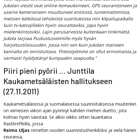
Jukolan viestit ovat online-leimauksineen, GPS-seurantoineen ja
useine kameroineen muuttuneet entisistä, tuntemattomista,
metsien kätköissä tehtävistä suorituksista niin kilpailupaikalla
kuin tv-katsojillekin hyvin seurattaviksi, jopa hyvin
mielenkiintoisiksi. Lajin perusarvoista kuitenkaan tinkimättä.
Jukola tarjoaa Puolustusvoimille myös hyvän
harjoitustilaisuuden, jossa niin sen kuin Jukolan maineen
kannalta on onnistuttava. Yhteistyömme on ollut erinomaista ja
varmasti hyödyttänyt kumpaakin osapuolta.”
Piiri pieni pyörii … Junttila
Kaukametsäläisten hallitukseen
(27.11.2011)
Kaukametsäläisissä ja suomalaisessa suunnistuksessa muutenkin
on viimeisen viikon ajan pyörinyt kahden miehen duetto, jota
kolmas hyvin säestää. Se alkoi viikko sitten lauantaina
Rastitreffeillä, jossa
Reimo Uljas
nimettiin vuoden suunnistushenkilöksi ja vielä hänen
seuransa,