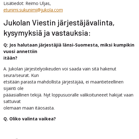
Lisätiedot: Reimo Uljas,
etunimi.sukunimi@jukola.com
Jukolan Viestin järjestäjävalinta,
kysymyksiä ja vastauksia:
Q: Jos halutaan järjestäjiä länsi-Suomesta, miksi kumpikin
vuosi annettiin
itään?
A. Jukolan järjestelyoikeuden voi saada vain sitä hakenut
seura/seurat. Kun
etsitään parasta mahdollista järjestäjää, ei maantieteellinen
sijainti ole
pääasiallinen tekijä. Nyt loppusuoralle valikoituneeet hakijat vaan
sattuivat
olemaan maan itäosasta.
Q. Oliko valinta vaikea?