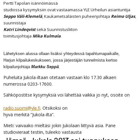
Pertti Tapolan isännöimässä
studiossa kysymyksiin ovat vastaamassa YLE Urheilun asiantuntija
Seppo Väli-Klemelä
, Kaukametsäläisten
puheenjohtaja
Reimo Uljas
,
suunnistaja
Katri Lindeqvist
sekä Suunnistusliiton
toimitusjohtaja
Mika Kulmala
.
Lähetyksen alussa ollaan lisäksi yhteydessä tapahtumapaikalle,
Harjun kilpailukeskukseen, jossa järjestäjän tunnelmista kertoo
kilpailunjohtaja
Markku Seppä
.
Puheluita Jukola-iltaan otetaan vastaan klo 17.30 alkaen
numerossa 0203-17600.
Sähköpostitse kysymyksiä voi lähettää vaikka jo nyt, osoite on
radio.suomi@yle.fi
. Otsikoksi on
hyvä merkitä ”Jukola-ilta”.
Mieti: vaivaako mieltäsi jokin Jukolaan liittyvä asia. Pane
studiovieraat testiin, tuleeko vastausta