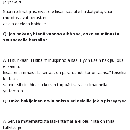
järjestäjä.
Suunnitelmat jms. eivät ole kisan saajalle hukkatyötä, vaan
muodostavat perustan
asiain edeleen hoidolle.
Q: Jos hakee yhtenä vuonna eikä saa, onko se miinusta
seuraavalla kerralla?
A: Ei suinkaan. Ei siitä miinuspinnoja saa. Hyvin usein hakija, joka
ei saanut
kisaa ensimmäisellä kertaa, on parantanut ”tarjontaansa” toiseksi
kertaa ja
saanut silloin. Ainakin kerran tärppäsi vasta kolmannella
yrittämällä.
Q: Onko hakijoiden arvioinnissa eri asioilla jokin pisteytys?
A: Selvää matemaattista laskentamallia ei ole. Niitä on kyllä
tutkittu ja