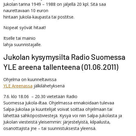
Jukolan tarina 1949 – 1988 on jäljellä 20 kpl. Sitä saa
naurettavaan 10 euron
hintaan Jukola-kaupasta tai postitse.
Nopeat syövät hitaat!
Itselle tai mainio
lahja suunnistajalle.
Jukolan kysymysilta Radio Suomessa
YLE areena tallenteena (01.06.2011)
Ohjelma on kuunneltavissa
YLE Areenassa
jälkilähetyksenä
7.6. klo 18.06 – 20.30 vietetään Radio
Suomessa Jukola-iltaa. Ohjelmassa ennakoidaan tulevaa
Salpa-Jukolaa ja kuuntelijat voivat soittaa ohjelmaan tai
lähettää sähköpostiviestejä. Kysyä voi niin Salpa-Jukolasta ja
Jukolan viesteistä yleisemmin: järjestelyistä, kilpailusta,
osanottajista jne – tai suunnistuksesta yleensä.