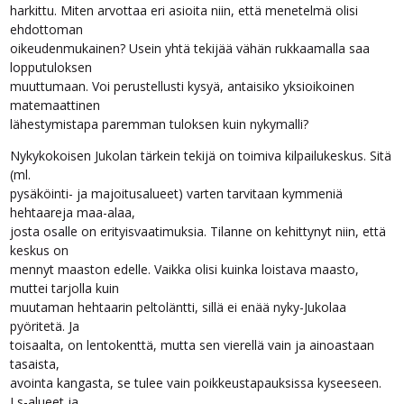
harkittu. Miten arvottaa eri asioita niin, että menetelmä olisi
ehdottoman
oikeudenmukainen? Usein yhtä tekijää vähän rukkaamalla saa
lopputuloksen
muuttumaan. Voi perustellusti kysyä, antaisiko yksioikoinen
matemaattinen
lähestymistapa paremman tuloksen kuin nykymalli?
Nykykokoisen Jukolan tärkein tekijä on toimiva kilpailukeskus. Sitä
(ml.
pysäköinti- ja majoitusalueet) varten tarvitaan kymmeniä
hehtaareja maa-alaa,
josta osalle on erityisvaatimuksia. Tilanne on kehittynyt niin, että
keskus on
mennyt maaston edelle. Vaikka olisi kuinka loistava maasto,
muttei tarjolla kuin
muutaman hehtaarin peltoläntti, sillä ei enää nyky-Jukolaa
pyöritetä. Ja
toisaalta, on lentokenttä, mutta sen vierellä vain ja ainoastaan
tasaista,
avointa kangasta, se tulee vain poikkeustapauksissa kyseeseen.
Ls-alueet ja