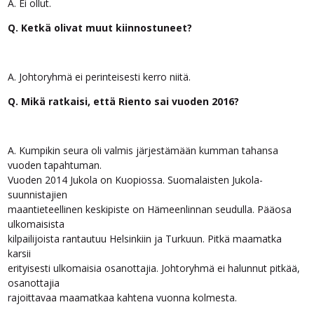
A. Ei ollut.
Q. Ketkä olivat muut kiinnostuneet?
A. Johtoryhmä ei perinteisesti kerro niitä.
Q. Mikä ratkaisi, että Riento sai vuoden 2016?
A. Kumpikin seura oli valmis järjestämään kumman tahansa
vuoden tapahtuman.
Vuoden 2014 Jukola on Kuopiossa. Suomalaisten Jukola-
suunnistajien
maantieteellinen keskipiste on Hämeenlinnan seudulla. Pääosa
ulkomaisista
kilpailijoista rantautuu Helsinkiin ja Turkuun. Pitkä maamatka
karsii
erityisesti ulkomaisia osanottajia. Johtoryhmä ei halunnut pitkää,
osanottajia
rajoittavaa maamatkaa kahtena vuonna kolmesta.