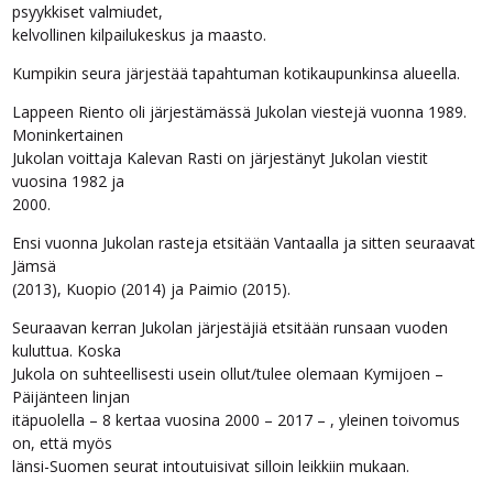
psyykkiset valmiudet,
kelvollinen kilpailukeskus ja maasto.
Kumpikin seura järjestää tapahtuman kotikaupunkinsa alueella.
Lappeen Riento oli järjestämässä Jukolan viestejä vuonna 1989.
Moninkertainen
Jukolan voittaja Kalevan Rasti on järjestänyt Jukolan viestit
vuosina 1982 ja
2000.
Ensi vuonna Jukolan rasteja etsitään Vantaalla ja sitten seuraavat
Jämsä
(2013), Kuopio (2014) ja Paimio (2015).
Seuraavan kerran Jukolan järjestäjiä etsitään runsaan vuoden
kuluttua. Koska
Jukola on suhteellisesti usein ollut/tulee olemaan Kymijoen –
Päijänteen linjan
itäpuolella – 8 kertaa vuosina 2000 – 2017 – , yleinen toivomus
on, että myös
länsi-Suomen seurat intoutuisivat silloin leikkiin mukaan.