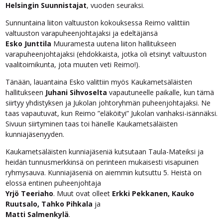
Helsingin Suunnistajat
, vuoden seuraksi.
Sunnuntaina liiton valtuuston kokouksessa Reimo valittiin
valtuuston varapuheenjohtajaksi ja edeltäjänsä
Esko Junttila
Muuramesta uutena liiton hallitukseen
varapuheenjohtajaksi (ehdokkaista, jotka oli etsinyt valtuuston
vaalitoimikunta, jota muuten veti Reimo!).
Tänään, lauantaina Esko valittiin myös Kaukametsäläisten
hallitukseen
Juhani Sihvoselta
vapautuneelle paikalle, kun tämä
siirtyy yhdistyksen ja Jukolan johtoryhmän puheenjohtajaksi. Ne
taas vapautuvat, kun Reimo ”eläköityi” Jukolan vanhaksi-isännäksi.
Sivuun siirtyminen taas toi hänelle Kaukametsäläisten
kunniajäsenyyden.
Kaukametsäläisten kunniajäseniä kutsutaan Taula-Mateiksi ja
heidän tunnusmerkkinsä on perinteen mukaisesti visapuinen
ryhmysauva. Kunniajäseniä on aiemmin kutsuttu 5. Heistä on
elossa entinen puheenjohtaja
Yrjö Teeriaho
. Muut ovat olleet
Erkki Pekkanen, Kauko
Ruutsalo, Tahko Pihkala
ja
Matti Salmenkylä
.