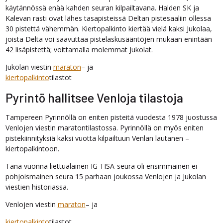
käytännössä enää kahden seuran kilpailtavana. Halden SK ja
Kalevan rasti ovat lähes tasapisteissä Deltan pistesaaliin ollessa
30 pistettä vähemmän. Kiertopalkinto kiertää vielä kaksi Jukolaa,
joista Delta voi saavuttaa pistelaskusääntöjen mukaan enintään
42 lisäpistettä; voittamalla molemmat Jukolat.
Jukolan viestin
maraton
– ja
kiertopalkinto
tilastot
Pyrintö hallitsee Venloja tilastoja
Tampereen Pyrinnöllä on eniten pisteitä vuodesta 1978 juostussa
Venlojen viestin maratontilastossa. Pyrinnöllä on myös eniten
pistekiinnityksiä kaksi vuotta kilpailtuun Venlan lautanen –
kiertopalkintoon.
Tänä vuonna liettualainen IG TISA-seura oli ensimmäinen ei-
pohjoismainen seura 15 parhaan joukossa Venlojen ja Jukolan
viestien historiassa.
Venlojen viestin
maraton
– ja
kiertopalkinto
tilastot