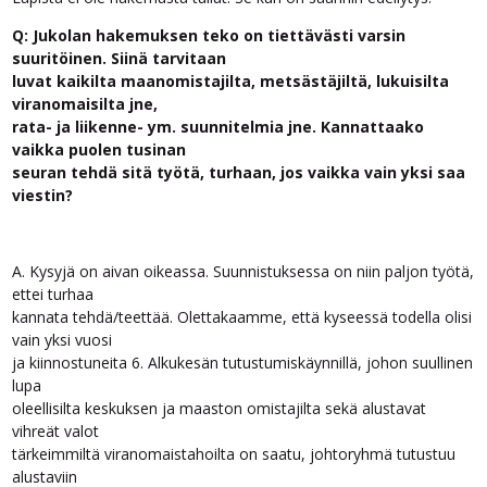
Q: Jukolan hakemuksen teko on tiettävästi varsin
suuritöinen. Siinä tarvitaan
luvat kaikilta maanomistajilta, metsästäjiltä, lukuisilta
viranomaisilta jne,
rata- ja liikenne- ym. suunnitelmia jne. Kannattaako
vaikka puolen tusinan
seuran tehdä sitä työtä, turhaan, jos vaikka vain yksi saa
viestin?
A. Kysyjä on aivan oikeassa. Suunnistuksessa on niin paljon työtä,
ettei turhaa
kannata tehdä/teettää. Olettakaamme, että kyseessä todella olisi
vain yksi vuosi
ja kiinnostuneita 6. Alkukesän tutustumiskäynnillä, johon suullinen
lupa
oleellisilta keskuksen ja maaston omistajilta sekä alustavat
vihreät valot
tärkeimmiltä viranomaistahoilta on saatu, johtoryhmä tutustuu
alustaviin