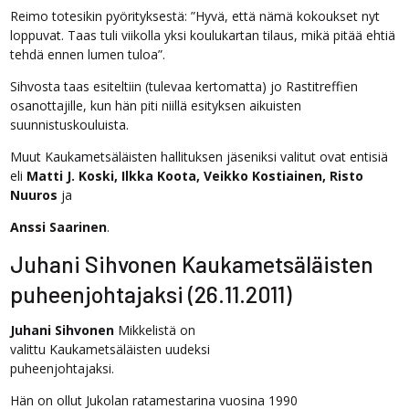
Reimo totesikin pyörityksestä: ”Hyvä, että nämä kokoukset nyt
loppuvat. Taas tuli viikolla yksi koulukartan tilaus, mikä pitää ehtiä
tehdä ennen lumen tuloa”.
Sihvosta taas esiteltiin (tulevaa kertomatta) jo Rastitreffien
osanottajille, kun hän piti niillä esityksen aikuisten
suunnistuskouluista.
Muut Kaukametsäläisten hallituksen jäseniksi valitut ovat entisiä
eli
Matti J. Koski, Ilkka Koota, Veikko Kostiainen, Risto
Nuuros
ja
Anssi Saarinen
.
Juhani Sihvonen Kaukametsäläisten
puheenjohtajaksi (26.11.2011)
Juhani Sihvonen
Mikkelistä on
valittu Kaukametsäläisten uudeksi
puheenjohtajaksi.
Hän on ollut Jukolan ratamestarina vuosina 1990