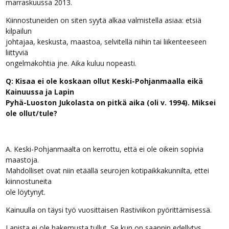
marraskuussa 2013.
Kiinnostuneiden on siten syytä alkaa valmistella asiaa: etsiä
kilpailun
johtajaa, keskusta, maastoa, selvitellä niihin tai liikenteeseen
liittyviä
ongelmakohtia jne. Aika kuluu nopeasti.
Q: Kisaa ei ole koskaan ollut Keski-Pohjanmaalla eikä
Kainuussa ja Lapin
Pyhä-Luoston Jukolasta on pitkä aika (oli v. 1994). Miksei
ole ollut/tule?
A. Keski-Pohjanmaalta on kerrottu, että ei ole oikein sopivia
maastoja.
Mahdolliset ovat niin etäällä seurojen kotipaikkakunnilta, ettei
kiinnostuneita
ole löytynyt.
Kainuulla on täysi työ vuosittaisen Rastiviikon pyörittämisessä.
Lapista ei ole hakemusta tullut. Se kun on saannin edellytys.