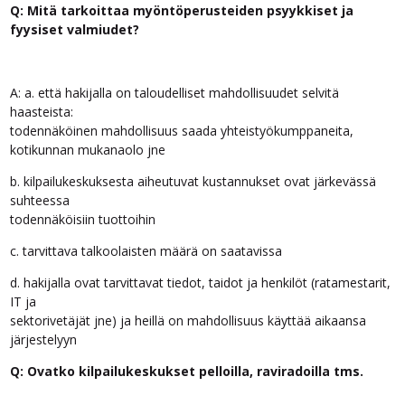
Q: Mitä tarkoittaa myöntöperusteiden psyykkiset ja
fyysiset valmiudet?
A: a. että hakijalla on taloudelliset mahdollisuudet selvitä
haasteista:
todennäköinen mahdollisuus saada yhteistyökumppaneita,
kotikunnan mukanaolo jne
b. kilpailukeskuksesta aiheutuvat kustannukset ovat järkevässä
suhteessa
todennäköisiin tuottoihin
c. tarvittava talkoolaisten määrä on saatavissa
d. hakijalla ovat tarvittavat tiedot, taidot ja henkilöt (ratamestarit,
IT ja
sektorivetäjät jne) ja heillä on mahdollisuus käyttää aikaansa
järjestelyyn
Q: Ovatko kilpailukeskukset pelloilla, raviradoilla tms.