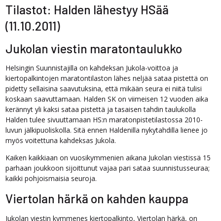
Tilastot: Halden lähestyy HSää
(11.10.2011)
Jukolan viestin maratontaulukko
Helsingin Suunnistajilla on kahdeksan Jukola-voittoa ja
kiertopalkintojen maratontilaston lähes neljää sataa pistettä on
pidetty sellaisina saavutuksina, että mikään seura ei niitä tulisi
koskaan saavuttamaan. Halden SK on viimeisen 12 vuoden aika
kerännyt yli kaksi sataa pistettä ja tasaisen tahdin taulukolla
Halden tulee sivuuttamaan HS:n maratonpistetilastossa 2010-
luvun jälkipuoliskolla. Sitä ennen Haldenilla nykytahdilla lienee jo
myös voitettuna kahdeksas Jukola.
Kaiken kaikkiaan on vuosikymmenien aikana Jukolan viestissä 15
parhaan joukkoon sijoittunut vajaa pari sataa suunnistusseuraa;
kaikki pohjoismaisia seuroja.
Viertolan härkä on kahden kauppa
Jukolan viestin kymmenes kiertopalkinto, Viertolan härkä, on