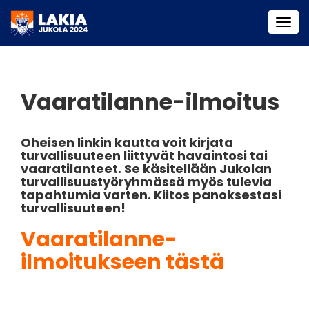
Togg
navi
Vaaratilanne-ilmoitus
Oheisen linkin kautta voit kirjata
turvallisuuteen liittyvät havaintosi tai
vaaratilanteet. Se käsitellään Jukolan
turvallisuustyöryhmässä myös tulevia
tapahtumia varten. Kiitos panoksestasi
turvallisuuteen!
Vaaratilanne-
ilmoitukseen tästä