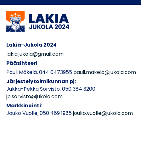
Lakia-Jukola 2024
lakia.jukola@gmail.com
Pääsihteeri
Pauli Mäkelä, 044 0473955
pauli.makela@jukola.com
Järjestelytoimikunnan pj:
Jukka-Pekka Sorvisto, 050 384 3200
jp.sorvisto@jukola.com
Markkinointi:
Jouko Vuolle, 050 469 1985
jouko.vuolle@jukola.com