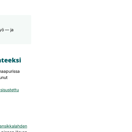
työ — ja
hteeksi
 naapurissa
tunut
sisustettu
ansikkalahden