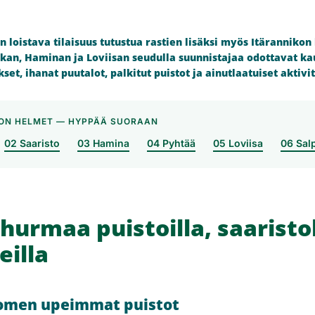
n loistava tilaisuus tutustua rastien lisäksi myös Itärannikon
tkan, Haminan ja Loviisan seudulla suunnistajaa odottavat kau
set, ihanat puutalot, palkitut puistot ja ainutlaatuiset aktivit
KON HELMET — HYPPÄÄ SUORAAN
02 Saaristo
03 Hamina
04 Pyhtää
05 Loviisa
06 Salp
hurmaa puistoilla, saaristol
illa
uomen upeimmat puistot