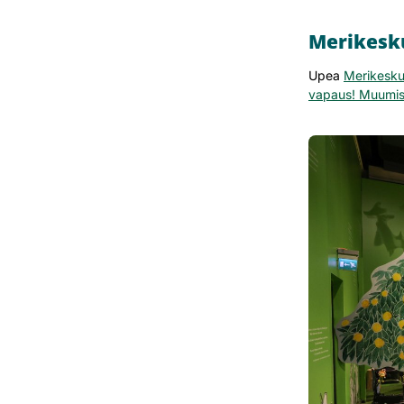
Merikesku
Upea
Merikesku
vapaus! Muumis