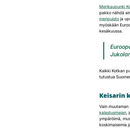
Merikaupunki K
pakko nähdä aina
meripuisto
ja up
myöskään Euro
kesäkuussa.
Euroopa
Jukolan
Kaikki Kotkan pui
tutustua Suomen
Keisarin 
Vain muutaman r
kalastusmajan
, 
ympäröimä, muse
koskimaisemia ja