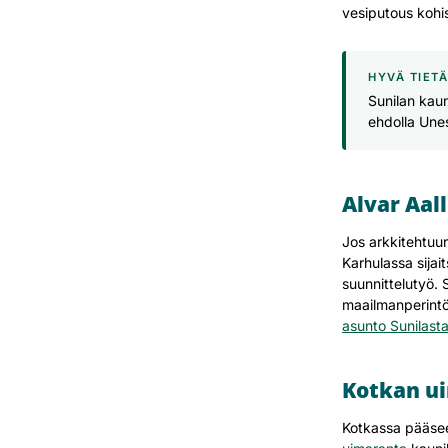
vesiputous kohi
HYVÄ TIET
Sunilan kaun
ehdolla Une
Alvar Aal
Jos arkkitehtuur
Karhulassa sija
suunnittelutyö. 
maailmanperintö
asunto Sunilast
Kotkan ui
Kotkassa pääsee 