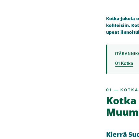
Kotka-Jukola o
kohteisiin. Ko
upeat linnoituk
ITÄRANNI
01 Kotka
01 — KOTKA
Kotka 
Muume
Kierrä S