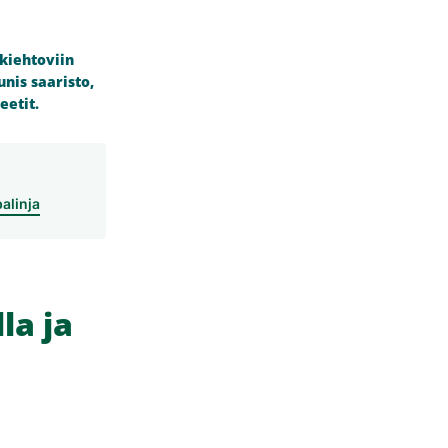
 kiehtoviin
nis saaristo,
eetit.
alinja
la ja