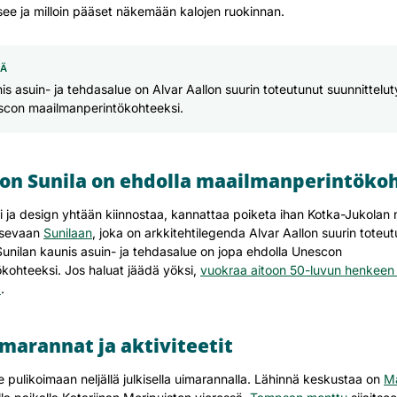
see ja milloin pääset näkemään kalojen ruokinnan.
ÄÄ
is asuin- ja tehdasalue on Alvar Aallon suurin toteutunut suunnittelu
scon maailmanperintökohteeksi.
lon Sunila on ehdolla maailmanperintöko
i ja design yhtään kiinnostaa, kannattaa poiketa ihan Kotka-Jukolan
itsevaan
Sunilaan
, joka on arkkitehtilegenda Alvar Aallon suurin toteu
Sunilan kaunis asuin- ja tehdasalue on jopa ehdolla Unescon
kohteeksi. Jos haluat jäädä yöksi,
vuokraa aitoon 50-luvun henkeen 
a
.
marannat ja aktiviteetit
pulikoimaan neljällä julkisella uimarannalla. Lähinnä keskustaa on
M