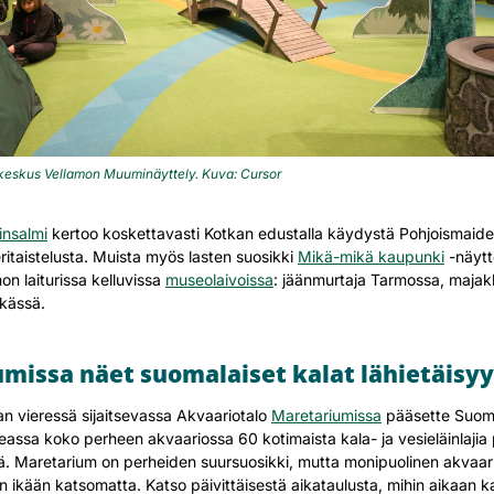
keskus Vellamon Muuminäyttely. Kuva: Cursor
insalmi
kertoo koskettavasti Kotkan edustalla käydystä Pohjoismaiden
itaistelusta. Muista myös lasten suosikki
Mikä-mikä kaupunki
-näytt
n laiturissa kelluvissa
museolaivoissa
: jäänmurtaja Tarmossa, majak
lkässä.
missa näet suomalaiset kalat lähietäisy
 vieressä sijaitsevassa Akvaariotalo
Maretariumissa
pääsette Suom
assa koko perheen akvaariossa 60 kotimaista kala- ja vesieläinlajia 
ä. Maretarium on perheiden suursuosikki, mutta monipuolinen akvaar
n ikään katsomatta. Katso päivittäisestä aikataulusta, mihin aikaan k