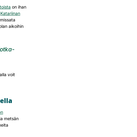
toista
on ihan
ö
Katariinan
 missata
olan aikoihin
Kotka-
lla voit
ella
en
 ja metsän
eita