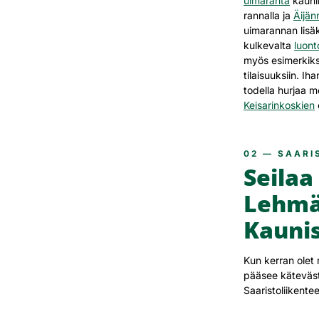
uimaranta
kaunil
rannalla ja
Äijän
uimarannan lisä
kulkevalta
luont
myös esimerkiksi
tilaisuuksiin. I
todella hurjaa 
Keisarinkoskien
02 — SAARI
Seilaa
Lehmä
Kauni
Kun kerran olet 
pääsee käteväs
Saaristoliikentee