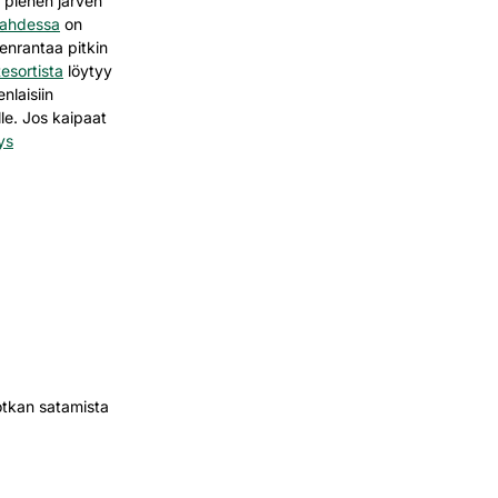
e pienen järven
lahdessa
on
enrantaa pitkin
esortista
löytyy
nlaisiin
le.
Jos kaipaat
ys
otkan satamista