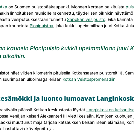
otka
on Suomen puistopääkaupunki. Moneen kertaan palkituista
puis
kin linnoituksen raunioille rakennettu, täydellisen piknikin näyttäm
easta vesiputouksestaan tunnettu
Sapokan vesipuisto
. Eikä kannata
opan kauneinta
Pionipuistoa
, joka kukkii upeimmillaan juuri Kotka-Juk
n kaunein Pionipuisto kukkii upeimmillaan juuri 
 aikoihin.
stot näet viiden kilometrin pituisella Kotkansaaren puistoreitillä. Sama
 suurimpaan ulkoilmagalleriaan
Kotkan Veistospromenadiin
.
kesämökki ja luonto lumoavat Langinkosk
astivälin päässä Kotkan keskustasta löydät
Langinkosken keisarillis
jossa Venäjän keisari Aleksanteri III vietti kesiään. Kymijoen kuohujen
oksi muuttunut maja tarjoaa katsauksen keisarilliseen elämään, kom
 ihastuttavia kävelyreittejä.