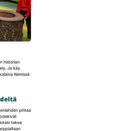
 historian
ely. Ja käy
kalaiva Kemissä
ydeltä
enlahden pintaa
polskivat
iotalo tekee
arppialtaan