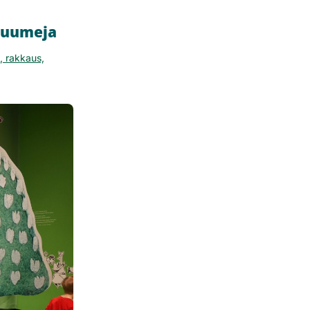
 muumeja
, rakkaus,