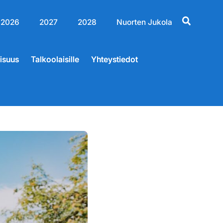
2026
2027
2028
Nuorten Jukola
lisuus
Talkoolaisille
Yhteystiedot