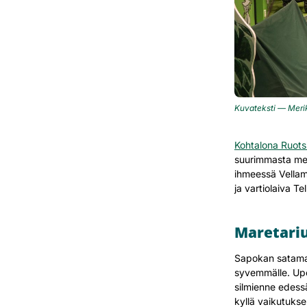
Kuvateksti — Meri
Kohtalona Ruots
suurimmasta mer
ihmeessä Vellamo
ja vartiolaiva Te
Maretariu
Sapokan sataman
syvemmälle. Upe
silmienne edess
kyllä vaikutukse