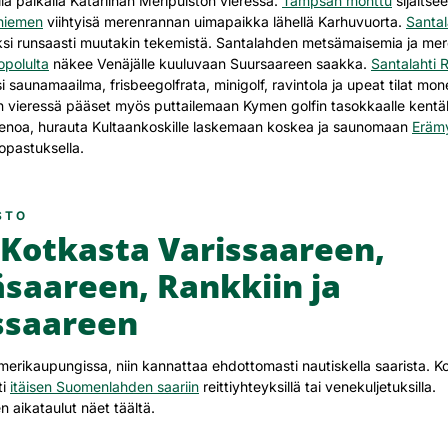
la paikalla Katariinan Meripuiston vieressä.
Tampsan monttu
sijaitse
niemen
viihtyisä merenrannan uimapaikka lähellä Karhuvuorta.
Santa
ksi runsaasti muutakin tekemistä. Santalahden metsämaisemia ja mer
opolulta
näkee Venäjälle kuuluvaan Suursaareen saakka.
Santalahti R
 saunamaailma, frisbeegolfrata, minigolf, ravintola ja upeat tilat mone
han vieressä pääset myös puttailemaan Kymen golfin tasokkaalle kentäl
menoa, hurauta Kultaankoskille laskemaan koskea ja saunomaan
Eräm
opastuksella.
STO
 Kotkasta Varissaareen,
saareen, Rankkiin ja
ssaareen
merikaupungissa, niin kannattaa ehdottomasti nautiskella saarista. K
ti
itäisen Suomenlahden saariin
reittiyhteyksillä tai venekuljetuksilla.
n aikataulut näet täältä.