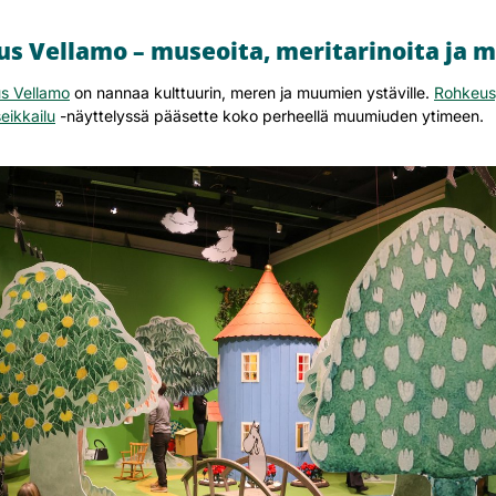
s Vellamo – museoita, meritarinoita ja
s Vellamo
on nannaa kulttuurin, meren ja muumien ystäville.
Rohkeus
eikkailu
-näyttelyssä pääsette koko perheellä muumiuden ytimeen.