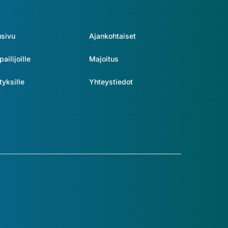
usivu
Ajankohtaiset
pailijoille
Majoitus
tyksille
Yhteystiedot