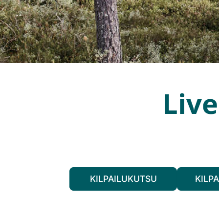
Live
KILPAILUKUTSU
KILP