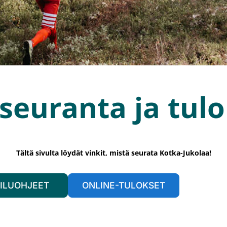
seuranta ja tul
Tältä sivulta löydät vinkit, mistä seurata Kotka-Jukolaa!
AILUOHJEET
ONLINE-TULOKSET