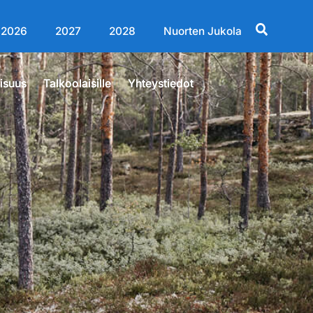
2026
2027
2028
Nuorten Jukola
lisuus
Talkoolaisille
Yhteystiedot