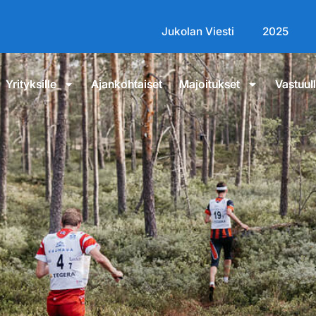
Jukolan Viesti
2025
Yrityksille
Ajankohtaiset
Majoitukset
Vastuul