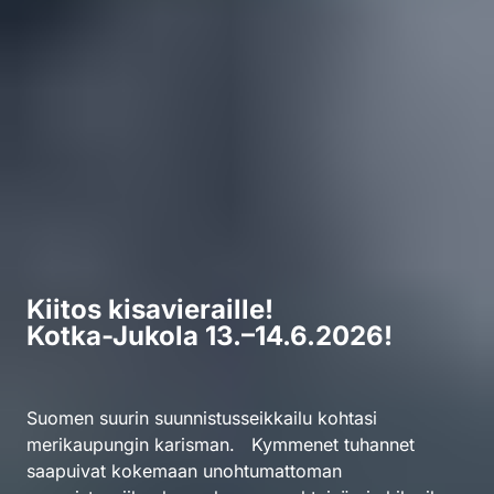
Kiitos kisavieraille!
Kiitos kisavieraille!
Kotka-Jukola 13.–
Kotka-Jukola 13.–14.6.2026!
14.6.2026!
Suomen suurin suunnistusseikkailu kohtasi
merikaupungin karisman. Kymmenet tuhannet
Suomen suurin suunnistusseikkailu kohtaa
saapuivat kokemaan unohtumattoman
merikaupungin karisman. Liity kymmenien