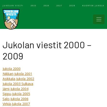
JUKOLAN VIESTI
2025
2026
2027
2028
NUORTEN JUKOLA
Jukolan viestit 2000 –
2009
Jukola 2000
Nikkari-Jukola 2001
Asikkala-Jukola 2002
Jukola 2003 Sulkava
Jämi-Jukola 2004
Sippu-Jukola 2005
Salo-Jukola 2006
Virkiä-Jukola 2007