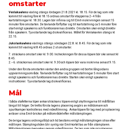
omstarter
Venlakavlens
växling stängs lördagen 21.8.2021 kl. 18.15. För de lag som inte
kommit till växling före kl 18.15 ordnas omstart för etapperna 2–4 från
kartställningar kl. 18.30. Lagen bör infinna sig till Emit-inskrivningen senast 15
minuter före omstarten. De tävlande förflyttar sig till kartställning ca 5 minuter före
start enligt speakerns och funktionärernas direktiv. Omstarten sker enligt direktiv
från speakern. Tjuvstartande lag diskvalificeras. Målet för Venlakavlen stängs kl
22.15.
Jukolankavlens
växlings stängs söndagen 22.8. kl. 8.45. För de lag som inte
kommit till växling kl 8.45 ordnas 2 st omstarter.
7. sträckans omstart sker kl. 9.00. Incheckningen för dessa löpare bör ske senast kl
8.45.
2.–6. sträckornas omstart sker kl. 9.30 och löpare bör vara inskrivna senast 9.15.
Under den första omstarten väntar den andra gruppen vid bortre långsidans
uppvärmningsområde. Tävlande förflyttar sig till kartställningar 5 minuter före start
enligt speakerns och funktionärernas direktiv. Starten sker enligt speakerns
instruktioner. Tjuvstartande lag diskvalificeras.
Mål
I båda stafetterna löper ankarsträckans löpare enligt skyltningarna till målfållan
längst till höger. De trettio första lagens placering avgörs av måldomare och
spurtkamper kontrolleras med videofilmning. Ankarlöpare för lag med prisplacering
avläser sina Emit-brickor på målområdet efter målstämplingen.
De övriga lagens ordningsföljd och tid bestäms enligt målstämplingen strax efter
mållinjen. Stämplingstiden blir synlig när Emit-kortet tas av från stämplaren.
Målstämplingen övervakas genom videofilmning. De lag som inte prisplaceras