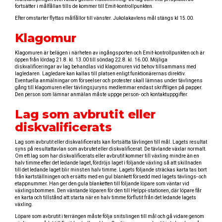
fortsätter i målfållan tills de kommer till Emit-kontrollpunkten.
Efter omstarter flyttas målfållor till vänster. Jukolakavlens mål stängs kl 15.00.
Klagomur
Klagomuren är belägen i närheten av ingångsporten och Emit-kontrollpunkten och är
öppen från lördag 21.8. kl. 13.00 till söndag 22.8. kl. 16.00. Möjliga
diskvalificeringar av lag behandlas vid klagomuren vid behov tillsammans med
lagledaren. Lagledare kan kallas till platsen enligt funktionärernas direktiv.
Eventuella anmälningar om förseelser och protester skall lämnas under tävlingens
gång till klagomuren eller tävlingsjuryns medlemmar endast skriftligen på papper.
Den person som lämnar anmälan måste uppge person- och kontaktuppgifter.
Lag som avbrutit eller
diskvalificerats
Lag som avbrutit eller diskvalificerats kan fortsätta tävlingen till mål. Lagets resultat
syns på resultattavlan som avbrutet eller diskvalificerat. De tävlande växlar normalt.
Om ett lag som har diskvalificerats eller avbrutit kommer till växling mindre än en
halv timme efter det ledande laget, fördröjs laget i följande växling så att skillnaden
till det ledande laget blir minst en halv timme. Lagets följande sträckas karta tas bort
från kartställningen och ersätts med en gul blankett försedd med lagets tävlings- och
etappnummer. Han ger den gula blanketten till följande löpare som väntar vid
växlingsbommen. Den väntande löparen för den till Helppi-stationen, där löpare får
en karta och tillstånd att starta när en halv timme förflutit från det ledande lagets
växling.
Löpare som avbrutit i terrängen måste följa snitslingen till mål och gå vidare genom