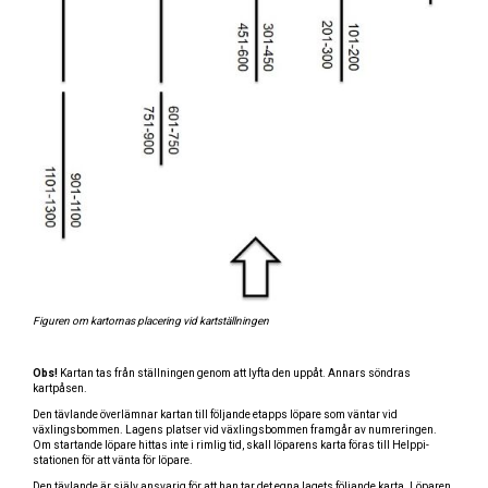
Figuren om kartornas placering vid kartställningen
Obs!
Kartan tas från ställningen genom att lyfta den uppåt. Annars söndras
kartpåsen.
Den tävlande överlämnar kartan till följande etapps löpare som väntar vid
växlingsbommen. Lagens platser vid växlingsbommen framgår av numreringen.
Om startande löpare hittas inte i rimlig tid, skall löparens karta föras till Helppi-
stationen för att vänta för löpare.
Den tävlande är själv ansvarig för att han tar det egna lagets följande karta. Löparen