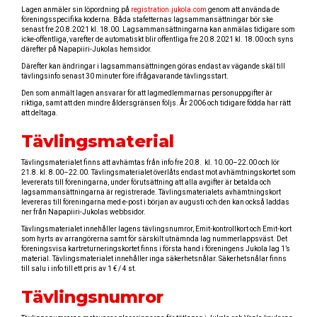
Lagen anmäler sin löpordning på
registration.jukola.com
genom att använda de
föreningsspecifika koderna. Båda stafetternas lagsammansättningar bör ske
senast fre 20.8.2021 kl. 18.00. Lagsammansättningarna kan anmälas tidigare som
icke-offentliga, varefter de automatiskt blir offentliga fre 20.8.2021 kl. 18.00 och syns
därefter på Napapiiri-Jukolas hemsidor.
Därefter kan ändringar i lagsammansättningen göras endast av vägande skäl till
tävlingsinfo senast 30 minuter före ifrågavarande tävlingsstart.
Den som anmält lagen ansvarar för att lagmedlemmarnas personuppgifter är
riktiga, samt att den mindre åldersgränsen följs. År 2006 och tidigare födda har rätt
att deltaga.
Tävlingsmaterial
Tävlingsmaterialet finns att avhämtas från info fre 20.8. kl. 10.00–22.00 och lör
21.8. kl. 8.00–22.00. Tävlingsmaterialet överlåts endast mot avhämtningskortet som
levererats till föreningarna, under förutsättning att alla avgifter är betalda och
lagsammansättningarna är registrerade. Tävlingsmaterialets avhämtningskort
levereras till föreningarna med e-post i början av augusti och den kan också laddas
ner från Napapiiri-Jukolas webbsidor.
Tävlingsmaterialet innehåller lagens tävlingsnumror, Emit-kontrollkort och Emit-kort
som hyrts av arrangörerna samt för särskilt utnämnda lag nummerlappsväst. Det
föreningsvisa kartreturneringskortet finns i första hand i föreningens Jukola lag 1’s
material. Tävlingsmaterialet innehåller inga säkerhetsnålar. Säkerhetsnålar finns
till salu i info till ett pris av 1 € / 4 st.
Tävlingsnumror