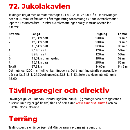
72. Jukolakavlen
Tävlingen börjar med samstart lördagen 21.8.2021 kl. 23.00. Gå till inskrivningen
senast 20 minuter före start. Efter registering och tömning av Emit-korten fortsätter
löpare till startområdet. Därefter sker fortsättningen enligt instruktionerna för
”Starter”.
Sträcka
Längd
Stigning
Löptid
1.
12,9 km natt
230 m
74 min
2.
12,9 km natt
230 m
74 min
3.
16,6 km natt
300 m
93 min
4.
9,1 km natt
120 m
50 min
5.
8,9 km natt
120 m
50 min
6.
11,0 km gryning/dag
180 m
59 min
7.
16,4 km dag
280 m
85 min
Totalt
87,8 km
1460 m
8 h 5 mi
Det ingår ca 1200 m snitsling i banlängderna. Det är gaffling på alla etapper. Solen
går ner lör. 21.8. kl 21:30 och upp sön. 22.8. kl. 5.13. Jukolakavlens mål stängs kl.
15.00.
Tävlingsregler och direktiv
I tävlingen gäller Finlands Orienteringsförbunds (SSL) grenregler och arrangörernas
direktiv. Grenregler (på finska) finns på hemsidan
www.suunnistusliitto.fi
och på
Jukola-infons infotavla.
Terräng
Tävlingscentralen är belägen vid Mäntyvaara travbana nära centrum.