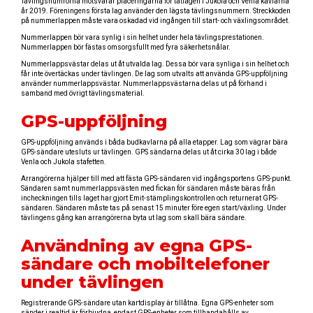
Tävlingsnumrorna motsvarar placeringarna för tätlagen i Jukola och Venla kavlarna
år 2019. Föreningens första lag använder den lägsta tävlingsnummern. Streckkoden
på nummerlappen måste vara oskadad vid ingången till start- och växlingsområdet.
Nummerlappen bör vara synlig i sin helhet under hela tävlingsprestationen.
Nummerlappen bör fästas omsorgsfullt med fyra säkerhetsnålar.
Nummerlappsvästar delas ut åt utvalda lag. Dessa bör vara synliga i sin helhet och
får inte övertäckas under tävlingen. De lag som utvalts att använda GPS-uppföljning
använder nummerlappsvästar. Nummerlappsvästarna delas ut på förhand i
samband med övrigt tävlingsmaterial.
GPS-uppföljning
GPS-uppföljning används i båda budkavlarna på alla etapper. Lag som vägrar bära
GPS-sändare utesluts ur tävlingen. GPS sändarna delas ut åt cirka 30 lag i både
Venla och Jukola stafetten.
Arrangörerna hjälper till med att fästa GPS-sändaren vid ingångsportens GPS-punkt.
Sändaren samt nummerlappsvästen med fickan för sändaren måste bäras från
incheckningen tills laget har gjort Emit-stämplingskontrollen och returnerat GPS-
sändaren. Sändaren måste tas på senast 15 minuter före egen start/växling. Under
tävlingens gång kan arrangörerna byta ut lag som skall bära sändare.
Användning av egna GPS-
sändare och mobiltelefoner
under tävlingen
Registrerande GPS-sändare utan kartdisplay är tillåtna. Egna GPS-enheter som
sänder i realtid är förbjudna, endast GPS-enheter som tillhandahålls av