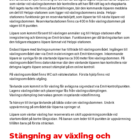
som väntar vid växlingsbommen bör kontrollera att han fått rätt lag och etappkarta.
Ifall lagets karta inte finns på kartställningen, bör den kommande löparen meddela
om det till Helppi-stationen som ligger vid växlingsbommens ända. Helppi-
stationens funktionär ger en reservkartabiljett, som löpare tar till nästa löpare vid
växlingsbommen. Reservkartastationen finns ca 400 m från växlingsbommen på
vägen till K-punkten.
Löpare som kommit försent till växlingen anmäler sig till Helppi-stationen efter
inregistrering och tömning av Emit-brickan. Funktionären ger då tävlingskartan som
den tidigare etappens löpare lämnat vid Helppi-stationen.
Endast löpare med tävlingsnummer har tillträde till växlingsområdet. Ingången till
växlingsområdet sker via Emit-inskrivningen och Emit-tömningen. Inkommande
löpare är synliga för de startande löparna ca 300 meter före växlingsbommen. På
växlingsområdet finns datorskärmar där den väntande löparen kan kontrollera när
det egna lagets löpare senast stämplat på en online kontroll.
På växlingsområdet finns WC och vätskestation. Första hjälp finns vid
växlingsområdets utgång.
Tävlande som kommit in för växling får avlägsna sig endast via Emit-kontrollpunkten.
Lagens växlingstider och placeringar fås från växlingsstämplingen.
Växlingsstämpling övervakas genom inspelande videofilmning.
Ta hänsyn till övriga tävlande på båda sidor om växlingsbommen. Undvik
uppvärmning på området där löparna springer ut.
Löpare som väntar växling har reserverats en skilt uppvärmingsområde vid
startområdet på bortre långsidan. På banan som leder till K-punkten är uppvärmning
tillåten bara på första sträckan.
Stängning av växling och