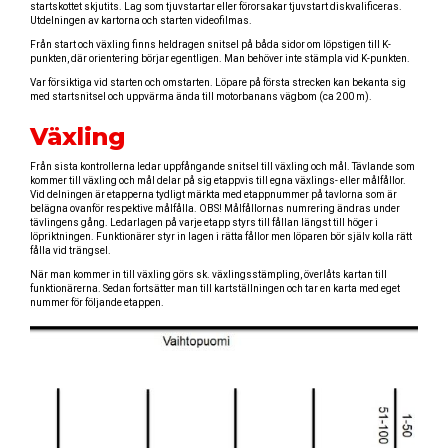
startskottet skjutits. Lag som tjuvstartar eller förorsakar tjuvstart diskvalificeras.
Utdelningen av kartorna och starten videofilmas.
Från start och växling finns heldragen snitsel på båda sidor om löpstigen till K-
punkten, där orientering börjar egentligen. Man behöver inte stämpla vid K-punkten.
Var försiktiga vid starten och omstarten. Löpare på första strecken kan bekanta sig
med startsnitsel och uppvärma ända till motorbanans vägbom (ca 200 m).
Växling
Från sista kontrollerna ledar uppfångande snitsel till växling och mål. Tävlande som
kommer till växling och mål delar på sig etappvis till egna växlings- eller målfållor.
Vid delningen är etapperna tydligt märkta med etappnummer på tavlorna som är
belägna ovanför respektive målfålla. OBS! Målfållornas numrering ändras under
tävlingens gång. Ledarlagen på varje etapp styrs till fållan längst till höger i
löpriktningen. Funktionärer styr in lagen i rätta fållor men löparen bör själv kolla rätt
fålla vid trängsel.
När man kommer in till växling görs sk. växlingsstämpling, överlåts kartan till
funktionärerna. Sedan fortsätter man till kartställningen och tar en karta med eget
nummer för följande etappen.