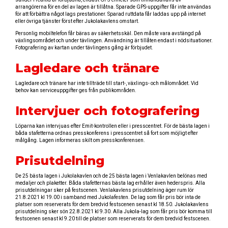
arrangörerna för en del av lagen är tillåtna. Sparade GPS-uppgifter får inte användas
för att förbättra något lags prestationer. Sparad ruttdata får laddas upp på internet
eller övriga tjänster först efter Jukolakavlens omstart.
Personlig mobiltelefon får bäras av säkerhetsskäl. Den måste vara avstängd på
växlingsområdet och under tävlingen. Användning är tillåten endast i nödsituationer.
Fotografering av kartan under tävlingens gång är förbjudet.
Lagledare och tränare
Lagledare och tränare har inte tillträde till start-, växlings- och målområdet. Vid
behov kan serviceuppgifter ges från publikområden.
Intervjuer och fotografering
Löparna kan intervjuas efter Emit-kontrollen eller i presscentret. För de bästa lagen i
båda stafetterna ordnas presskonferens i presscentret så fort som möjligt efter
målgång. Lagen informeras skilt om presskonferensen.
Prisutdelning
De 25 bästa lagen i Jukolakavlen och de 25 bästa lagen i Venlakavlen belönas med
medaljer och plaketter. Båda stafetternas bästa lag erhåller även hederspris. Alla
prisutdelningar sker på festscenen. Venlakavlens prisutdelning äger rum lör
21.8.2021 kl 19.00 i samband med Jukolafesten. De lag som får pris bör inta de
platser som reserverats för dem bredvid festscenen senast kl 18.50. Jukolakavlens
prisutdelning sker sön 22.8.2021 kl 9.30. Alla Jukola-lag som får pris bör komma till
festscenen senast kl 9.20 till de platser som reserverats för dem bredvid festscenen.