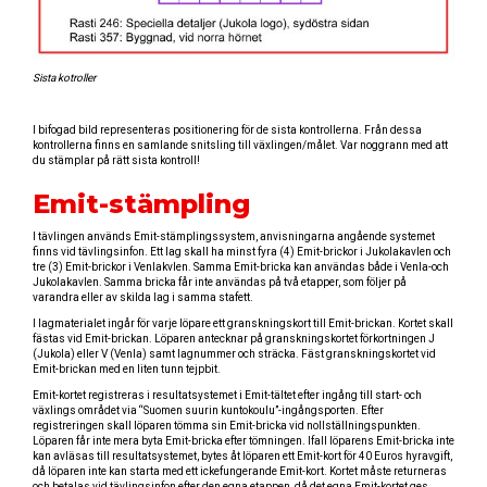
Sista kotroller
I bifogad bild representeras positionering för de sista kontrollerna. Från dessa
kontrollerna finns en samlande snitsling till växlingen/målet. Var noggrann med att
du stämplar på rätt sista kontroll!
Emit-stämpling
I tävlingen används Emit-stämplingssystem, anvisningarna angående systemet
finns vid tävlingsinfon. Ett lag skall ha minst fyra (4) Emit-brickor i Jukolakavlen och
tre (3) Emit-brickor i Venlakvlen. Samma Emit-bricka kan användas både i Venla-och
Jukolakavlen. Samma bricka får inte användas på två etapper, som följer på
varandra eller av skilda lag i samma stafett.
I lagmaterialet ingår för varje löpare ett granskningskort till Emit-brickan. Kortet skall
fästas vid Emit-brickan. Löparen antecknar på granskningskortet förkortningen J
(Jukola) eller V (Venla) samt lagnummer och sträcka. Fäst granskningskortet vid
Emit-brickan med en liten tunn tejpbit.
Emit-kortet registreras i resultatsystemet i Emit-tältet efter ingång till start- och
växlings området via “Suomen suurin kuntokoulu”-ingångsporten. Efter
registreringen skall löparen tömma sin Emit-bricka vid nollställningspunkten.
Löparen får inte mera byta Emit-bricka efter tömningen. Ifall löparens Emit-bricka inte
kan avläsas till resultatsystemet, bytes åt löparen ett Emit-kort för 40 Euros hyravgift,
då löparen inte kan starta med ett ickefungerande Emit-kort. Kortet måste returneras
och betalas vid tävlingsinfon efter den egna etappen, då det egna Emit-kortet ges