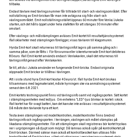
tillbaka.
Endast tävlare med tävlingsnummer får tillträde till start- och växlingsområdet. Efter
nollställning av Emit-brickan får man inte avlägsna sig från start- och
växlingsområdet. Emit-nollställningsstället öppnas 60 minuter före Venla/Jukola-
starten, och det hålls öppet under hela stafetten för att stängas 30 minuter efter
omstart.
Efter växlings- och målstämplingen avläses Emit-kortet till resultattjänstsystemet.
Ifall oklarheter med stämplingen föreligger, visas tävlaren till klagomuren.
Hyrda Emit-kort skall returneras till tävlingsinfot lagvis på samma gång och i
samma påse, som de fåtts i. För försvunna eller ickereturnerade Emit-kort debiteras
80 euro. Ifall Emit-kortet används endast i Venlakavlen, skall det returneras till
tävlingsinfot genast efter Venlakavlen.
Se till, att du i Jukola använder en fungerande Emit-bricka. Endast originala
oöppnade Emit brickor är tillåtna i tävlingen.
Att i sista stund hyra Emit-kort kostar 40 euro/st. Ifall hyrda Emit-kort önskas
tillsammans med lagmaterialet, måste hyrningen ske via anmälningssystemet
senast den 6.8.2021.
Emit-kortets testningspunkt finns vid tävlingsinfo samt vid ingångsporten. Sätt kortet
i stämplingsenheten med ledljus. Om enhetens ”LED”-ljus blinkar är kortet i skick.
Ifall kortet har för svagt batteri, kan det kanske inte avläsas i resultattjänstsystemet.
Då måste den tävlande hyra ett kort.
Testa även stämplingen vid modellkontrollen, modellkontroller finns bredvid
tävlingsinfo och ingångsporten. I terrängen, växlingen och målet stämplas på
likadana stämplingsenheter. För att stämplingen skall registreras bör kortet tryckas
ner i urgröpningen så djupt som möjligt. Då lämnas också spår på kontrollkortet på
Emit-brickan. Därmed säkrar man också att kontrollbesöket kan utläsas från
kontrollkortet på Emit-brickan, vilket vid störningar i registreringssystemet utgör