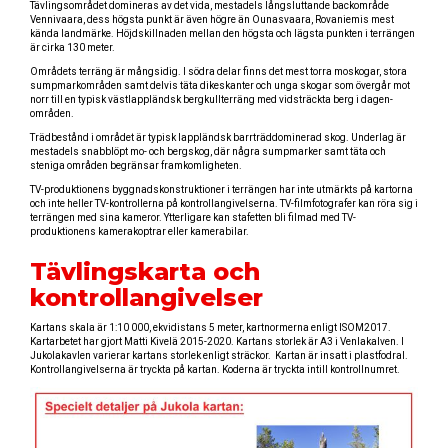
Tävlingsområdet domineras av det vida, mestadels långsluttande backområde
Vennivaara, dess högsta punkt är även högre än Ounasvaara, Rovaniemis mest
kända landmärke. Höjdskillnaden mellan den högsta och lägsta punkten i terrängen
är cirka 130 meter.
Områdets terräng är mångsidig. I södra delar finns det mest torra moskogar, stora
sumpmarkområden samt delvis täta dikeskanter och unga skogar som övergår mot
norr till en typisk västlappländsk bergkullterräng med vidsträckta berg i dagen-
områden.
Trädbestånd i området är typisk lappländsk barrträddominerad skog. Underlag är
mestadels snabblöpt mo- och bergskog, där några sumpmarker samt täta och
steniga områden begränsar framkomligheten.
TV-produktionens byggnadskonstruktioner i terrängen har inte utmärkts på kartorna
och inte heller TV-kontrollerna på kontrollangivelserna. TV-filmfotografer kan röra sig i
terrängen med sina kameror. Ytterligare kan stafetten bli filmad med TV-
produktionens kamerakoptrar eller kamerabilar.
Tävlingskarta och
kontrollangivelser
Kartans skala är 1:10 000, ekvidistans 5 meter, kartnormerna enligt ISOM2017.
Kartarbetet har gjort Matti Kivelä 2015-2020. Kartans storlek är A3 i Venlakalven. I
Jukolakavlen varierar kartans storlek enligt sträckor. Kartan är insatt i plastfodral.
Kontrollangivelserna är tryckta på kartan. Koderna är tryckta intill kontrollnumret.