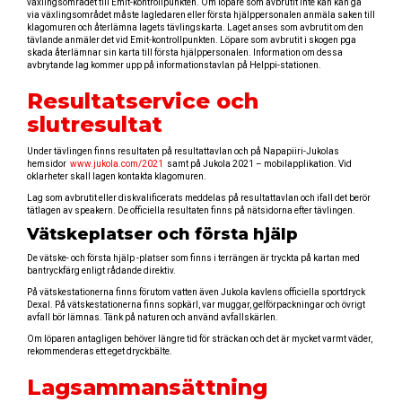
växlingsområdet till Emit-kontrollpunkten. Om löpare som avbrutit inte kan kan gå
via växlingsområdet måste lagledaren eller första hjälppersonalen anmäla saken till
klagomuren och återlämna lagets tävlingskarta. Laget anses som avbrutit om den
tävlande anmäler det vid Emit-kontrollpunkten. Löpare som avbrutit i skogen pga
skada återlämnar sin karta till första hjälppersonalen. Information om dessa
avbrytande lag kommer upp på informationstavlan på Helppi-stationen.
Resultatservice och
slutresultat
Under tävlingen finns resultaten på resultattavlan och på Napapiiri-Jukolas
hemsidor
www.jukola.com/2021
samt på Jukola 2021 – mobilapplikation. Vid
oklarheter skall lagen kontakta klagomuren.
Lag som avbrutit eller diskvalificerats meddelas på resultattavlan och ifall det berör
tätlagen av speakern. De officiella resultaten finns på nätsidorna efter tävlingen.
Vätskeplatser och första hjälp
De vätske- och första hjälp -platser som finns i terrängen är tryckta på kartan med
bantryckfärg enligt rådande direktiv.
På vätskestationerna finns förutom vatten även Jukola kavlens officiella sportdryck
Dexal. På vätskestationerna finns sopkärl, var muggar, gelförpackningar och övrigt
avfall bör lämnas. Tänk på naturen och använd avfallskärlen.
Om löparen antagligen behöver längre tid för sträckan och det är mycket varmt väder,
rekommenderas ett eget dryckbälte.
Lagsammansättning