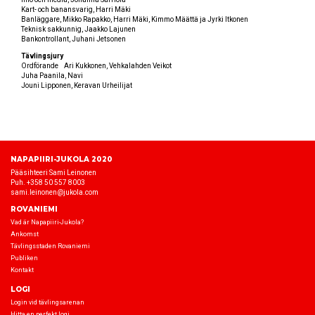
Kart- och banansvarig, Harri Mäki
Banläggare, Mikko Rapakko, Harri Mäki, Kimmo Määttä ja Jyrki Itkonen
Teknisk sakkunnig, Jaakko Lajunen
Bankontrollant, Juhani Jetsonen
Tävlingsjury
Ordförande Ari Kukkonen, Vehkalahden Veikot
Juha Paanila, Navi
Jouni Lipponen, Keravan Urheilijat
NAPAPIIRI-JUKOLA 2020
Pääsihteeri Sami Leinonen
Puh. +358 50 557 8003
sami.leinonen@jukola.com
ROVANIEMI
Vad är Napapiiri-Jukola?
Ankomst
Tävlingsstaden Rovaniemi
Publiken
Kontakt
LOGI
Login vid tävlingsarenan
Hitta en perfekt logi