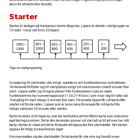
bevis för att kontrollen besökts.
Starter
Starten är belägen på travbanans bortre långsida. Löpare är delade i startgrupper av
10 rader. I varje rad finns 20 löpare.
Figur av startgruppering
Gruppering till startrader sker enligt speakerns och funktionärernas instruktioner.
De tävlande förflyttar sig till startplatsen enligt sitt startnummer cirka 8 minuter före
start. Löpare sätter sig till egna platser från funktionärens sida av raden.
Funktionärerna har nummerlappsväst (1-20, 21-40 osv.) som visar väg till rätta rad.
Övergång till start stängs 5 minuter före start. Försenade löpare får sitt karta efter
starten vid första raden. Löpare som är ännu mera försenade får sitt karta från
Helppi-stationen 30 minuter efter starten.
Kartorna delas ut till löparna, som bör kontrollera att hen fått en karta som motsvarar
eget tävlingsnummer. Det är den tävlandes ansvar vid start att se till att man har rätt
karta. Kartan är vikad och det är förbjudet att öppna den före startskottet. Ifall kartan
öppnas för tidigt, diskvalificeras laget.
Försmarmakten skjuter startskottet. De tävlande får inte röra sig framåt innan