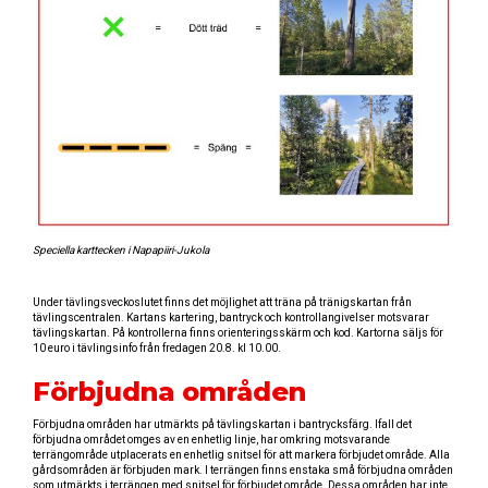
Speciella karttecken i Napapiiri-Jukola
Under tävlingsveckoslutet finns det möjlighet att träna på tränigskartan från
tävlingscentralen. Kartans kartering, bantryck och kontrollangivelser motsvarar
tävlingskartan. På kontrollerna finns orienteringsskärm och kod. Kartorna säljs för
10 euro i tävlingsinfo från fredagen 20.8. kl 10.00.
Förbjudna områden
Förbjudna områden har utmärkts på tävlingskartan i bantrycksfärg. Ifall det
förbjudna området omges av en enhetlig linje, har omkring motsvarande
terrängområde utplacerats en enhetlig snitsel för att markera förbjudet område. Alla
gårdsområden är förbjuden mark. I terrängen finns enstaka små förbjudna områden
som utmärkts i terrängen med snitsel för förbjudet område. Dessa områden har inte