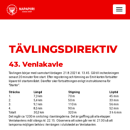
Toggle
navigat
TÄVLINGSDIREKTIV
43. Venlakavle
Tävlingen börjar med samstart lördagen 21.8.2021 kl. 13.45. Gå till incheckningen
senast 20 minuter före start. Efter registering och tömning av Emit-korten fortsätter
löpare till startområdet. Därefter sker fortsättningen enligt instruktionerna för
”Starter”.
Sträcka
Längd
Stigning
Löptid
1.
7,3 km
70 m
45 min
2.
5,4 km
50 m
33 min
3.
9,1 km
110 m
56 min
4.
8,5 km
90 m
52 min
Totalt
30,3 km
320 m
3 h 6 min
Det ingår ca 1200 m snitsling i banlängderna. Det är gaffling på alla etapper.
Venlakavlens mål stängs kl. 22.15. Observera att solen går ner kl. 21:30 så att
lamporna möjligen behövs i terrängen i slutskedet av Venlakavlen.