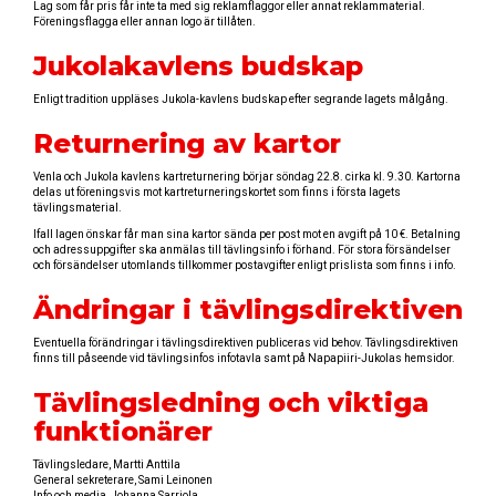
Lag som får pris får inte ta med sig reklamflaggor eller annat reklammaterial.
Föreningsflagga eller annan logo är tillåten.
Jukolakavlens budskap
Enligt tradition uppläses Jukola-kavlens budskap efter segrande lagets målgång.
Returnering av kartor
Venla och Jukola kavlens kartreturnering börjar söndag 22.8. cirka kl. 9.30. Kartorna
delas ut föreningsvis mot kartreturneringskortet som finns i första lagets
tävlingsmaterial.
Ifall lagen önskar får man sina kartor sända per post mot en avgift på 10 €. Betalning
och adressuppgifter ska anmälas till tävlingsinfo i förhand. För stora försändelser
och försändelser utomlands tillkommer postavgifter enligt prislista som finns i info.
Ändringar i tävlingsdirektiven
Eventuella förändringar i tävlingsdirektiven publiceras vid behov. Tävlingsdirektiven
finns till påseende vid tävlingsinfos infotavla samt på Napapiiri-Jukolas hemsidor.
Tävlingsledning och viktiga
funktionärer
Tävlingsledare, Martti Anttila
General sekreterare, Sami Leinonen
Info och media, Johanna Sarriola