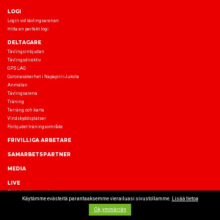
LOGI
Login vid tävlingsarenan
Hitta en perfekt logi
DELTAGARE
Tävlingsinbjudan
Tävlingsdirektiv
GPS LAG
Coronasäkerhet i Napapiiri-Jukola
Anmälan
Tävlingsarena
Träning
Terräng och karta
Vindskyddsplatser
Förbjudet träningsområde
FRIVILLIGA ARBETARE
SAMARBETSPARTNER
MEDIA
LIVE
SV JukolaLive – web tv
Käytämme evästeitä parantaaksemme vierailuasi sivustollamme.
Lisää tietoa
Ok, ymmärrän
© www-sivut:
Seven-1
,
Tietotemput Oy