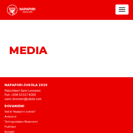
Toggle
navigat
MEDIA
NAPAPIIRI-JUKOLA 2020
Pääsihteeri Sami Leinonen
Puh. +358 50 557 8003
sami.leinonen@jukola.com
ROVANIEMI
Vad är Napapiiri-Jukola?
Ankomst
Tävlingsstaden Rovaniemi
Publiken
Kontakt