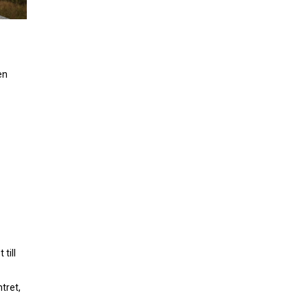
en
till
tret,