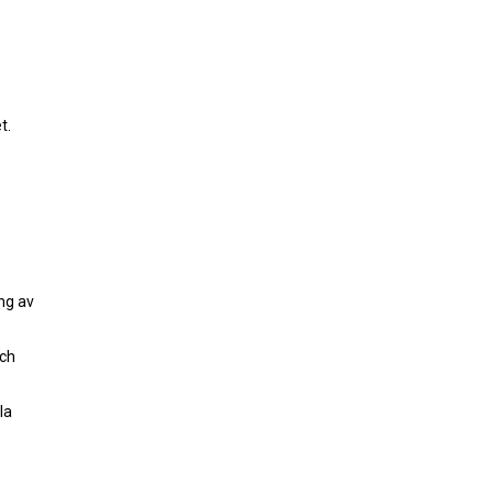
t.
ng av
och
la