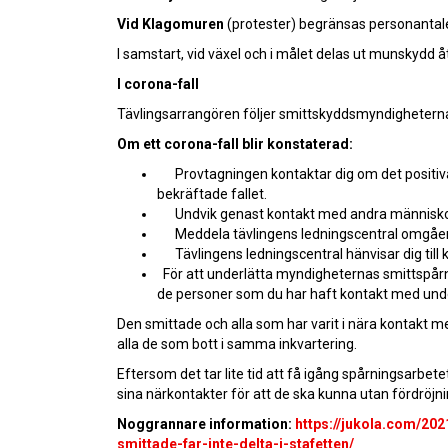
Vid Klagomuren
(protester) begränsas personantalet
I samstart, vid växel och i målet delas ut munskydd åt
I corona-fall
Tävlingsarrangören följer smittskyddsmyndigheternas 
Om ett corona-fall blir konstaterad:
Provtagningen kontaktar dig om det positi
bekräftade fallet.
Undvik genast kontakt med andra människo
Meddela tävlingens ledningscentral omgåen
Tävlingens ledningscentral hänvisar dig till
För att underlätta myndigheternas smittspårni
de personer som du har haft kontakt med und
Den smittade och alla som har varit i nära kontakt me
alla de som bott i samma inkvartering.
Eftersom det tar lite tid att få igång spårningsarbete
sina närkontakter för att de ska kunna utan fördröjn
Noggrannare information:
https://jukola.com/202
smittade-far-inte-delta-i-stafetten/