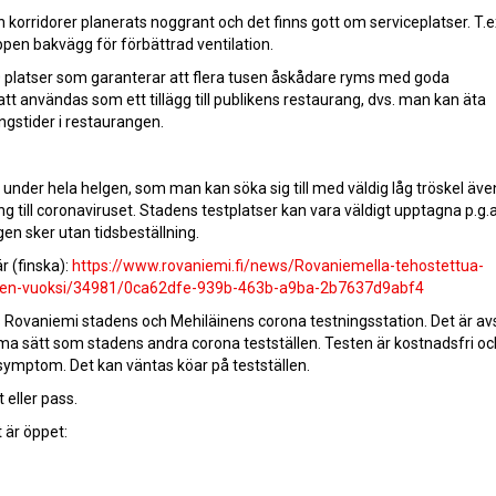
orridorer planerats noggrant och det finns gott om serviceplatser. T.e
 öppen bakvägg för förbättrad ventilation.
 platser som garanterar att flera tusen åskådare ryms med goda
användas som ett tillägg till publikens restaurang, dvs. man kan äta
ngstider i restaurangen.
under hela helgen, som man kan söka sig till med väldig låg tröskel även
till coronaviruset. Stadens testplatser kan vara väldigt upptagna p.g.a
n sker utan tidsbeställning.
 (finska):
https://www.rovaniemi.fi/news/Rovaniemella-tehostettua-
tumien-vuoksi/34981/0ca62dfe-939b-463b-a9ba-2b7637d9abf4
s Rovaniemi stadens och Mehiläinens corona testningsstation. Det är av
ma sätt som stadens andra corona testställen. Testen är kostnadsfri och
symptom. Det kan väntas köar på testställen.
 eller pass.
 är öppet: