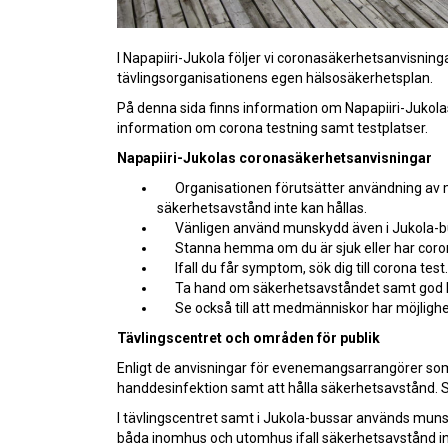
I Napapiiri-Jukola följer vi coronasäkerhetsanvisn
tävlingsorganisationens egen hälsosäkerhetsplan.
På denna sida finns information om Napapiiri-Jukolas
information om corona testning samt testplatser.
Napapiiri-Jukolas coronasäkerhetsanvisningar
Organisationen förutsätter användning av 
säkerhetsavstånd inte kan hållas.
Vänligen använd munskydd även i Jukola-b
Stanna hemma om du är sjuk eller har cor
Ifall du får symptom, sök dig till corona test.
Ta hand om säkerhetsavståndet samt god 
Se också till att medmänniskor har möjlighe
Tävlingscentret och områden för publik
Enligt de anvisningar för evenemangsarrangörer som 
handdesinfektion samt att hålla säkerhetsavstånd. S
I tävlingscentret samt i Jukola-bussar används muns
båda inomhus och utomhus ifall säkerhetsavstånd int