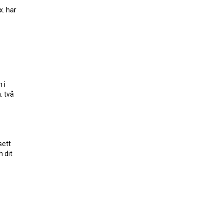
x. har
 i
. två
sett
 dit