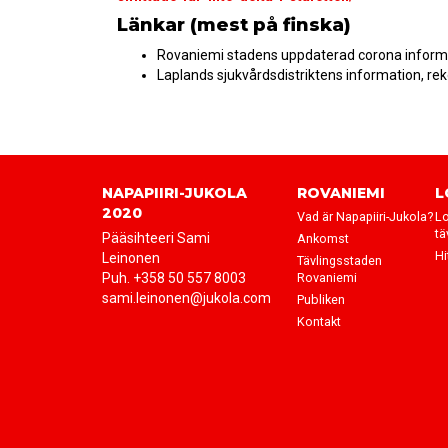
Länkar (mest på finska)
Rovaniemi stadens uppdaterad corona inform
Laplands sjukvårdsdistriktens information, 
NAPAPIIRI-JUKOLA
ROVANIEMI
L
2020
Vad är Napapiiri-Jukola?
Lo
tä
Pääsihteeri Sami
Ankomst
Hi
Leinonen
Tävlingsstaden
Puh. +358 50 557 8003
Rovaniemi
sami.leinonen@jukola.com
Publiken
Kontakt