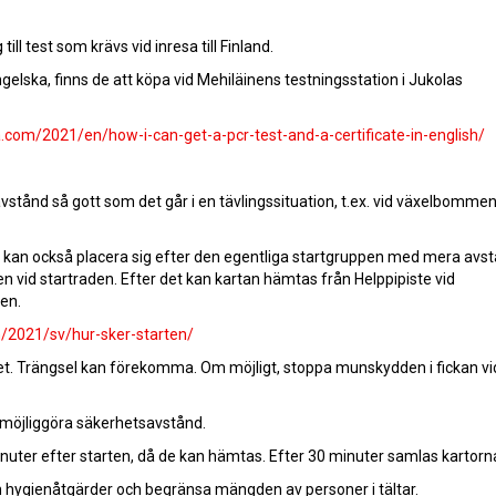
ll test som krävs vid inresa till Finland.
gelska, finns de att köpa vid Mehiläinens testningsstation i Jukolas
la.com/2021/en/how-i-can-get-a-pcr-test-and-a-certificate-in-english/
savstånd så gott som det går i en tävlingssituation, t.ex. vid växelbommen,
n kan också placera sig efter den egentliga startgruppen med mera avst
 vid startraden. Efter det kan kartan hämtas från Helppipiste vid
en.
m/2021/sv/hur-sker-starten/
det. Trängsel kan förekomma. Om möjligt, stoppa munskydden i fickan vi
t möjliggöra säkerhetsavstånd.
inuter efter starten, då de kan hämtas. Efter 30 minuter samlas kartorna
 hygienåtgärder och begränsa mängden av personer i tältar.