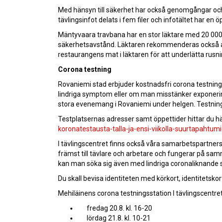
Med hänsyn till säkerhet har också genomgångar och k
tävlingsinfot delats i fem filer och infotältet har en
Mäntyvaara travbana har en stor läktare med 20 000
säkerhetsavstånd. Läktaren rekommenderas också att 
restaurangens mat i läktaren för att underlätta rusni
Corona testning
Rovaniemi stad erbjuder kostnadsfri corona testning 
lindriga symptom eller om man misstänker exponering 
stora evenemang i Rovaniemi under helgen. Testninge
Testplatsernas adresser samt öppettider hittar du här
koronatestausta-talla-ja-ensi-viikolla-suurtapah
I tävlingscentret finns också våra samarbetspartner
främst till tävlare och arbetare och fungerar på sam
kan man söka sig även med lindriga coronaliknande 
Du skall bevisa identiteten med körkort, identitetskort
Mehiläinens corona testningsstation I tävlingscentret
fredag 20.8. kl. 16-20
lördag 21.8. kl. 10-21