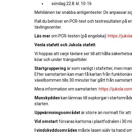
söndag 22.8. kl. 10-16
Mehiläinen tar snabba antigentester. De anpassar sig ti
Ifall du behöver en PCR-test och testresultaten på en
tävlingscenter.
Läs mer
om PCR-testen (på engelska):
https://juko
Venla stafett och Jukola stafett
Vi hoppas att varje tävlare ser till att hålla säkerhet
köar och under trängseltider.
Startgruppering
är som vanligt i stafetter, men ma
Efter samstarten kan man få kartan från funktionären
växelbommen tills 30 minuter har gått från samstart
Mera information om samstarten:
https://jukola.co
Munskydden
kan lämnas till sopkorgar i startområ
starten.
Uppvärmningsområdet
är större än normalt för at
Vid omstart
förvaras kartorna i plastfodralen i 30 m
I vindskyddsområden
måste lagen själv ta hand om