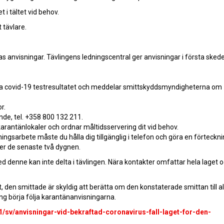
 i tältet vid behov.
 tävlare.
anvisningar. Tävlingens ledningscentral ger anvisningar i första skede
va covid-19 testresultatet och meddelar smittskyddsmyndigheterna om
r.
de, tel. +358 800 132 211.
 karantänlokaler och ordnar måltidsservering dit vid behov.
ngsarbete måste du hålla dig tillgänglig i telefon och göra en förteckni
er de senaste två dygnen.
d denne kan inte delta i tävlingen. Nära kontakter omfattar hela laget 
t, den smittade är skyldig att berätta om den konstaterade smittan till al
ing börja följa karantänanvisningarna.
1/sv/anvisningar-vid-bekraftad-coronavirus-fall-laget-for-den-