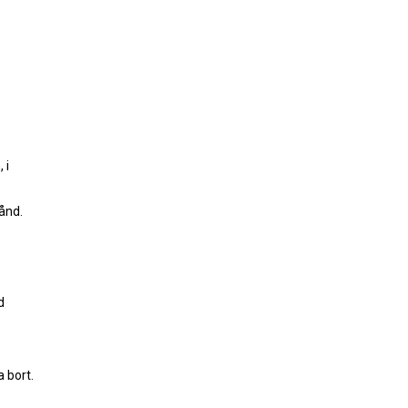
 i
ånd.
d
 bort.