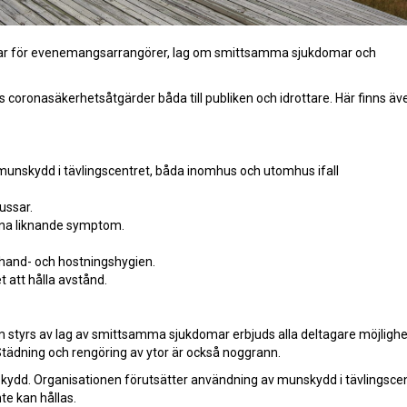
ingar för evenemangsarrangörer, lag om smittsamma sjukdomar och
 coronasäkerhetsåtgärder båda till publiken och idrottare. Här finns äv
munskydd i tävlingscentret, båda inomhus och utomhus ifall
ussar.
ona liknande symptom.
hand- och hostningshygien.
t att hålla avstånd.
styrs av lag av smittsamma sjukdomar erbjuds alla deltagare möjlighet 
tädning och rengöring av ytor är också noggrann.
kydd. Organisationen förutsätter användning av munskydd i tävlingscen
e kan hållas.