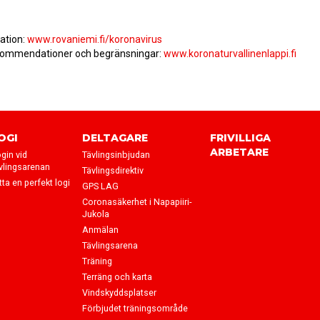
ation:
www.rovaniemi.fi/koronavirus
rekommendationer och begränsningar:
www.koronaturvallinenlappi.fi
OGI
DELTAGARE
FRIVILLIGA
ARBETARE
gin vid
Tävlingsinbjudan
vlingsarenan
Tävlingsdirektiv
tta en perfekt logi
GPS LAG
Coronasäkerhet i Napapiiri-
Jukola
Anmälan
Tävlingsarena
Träning
Terräng och karta
Vindskyddsplatser
Förbjudet träningsområde