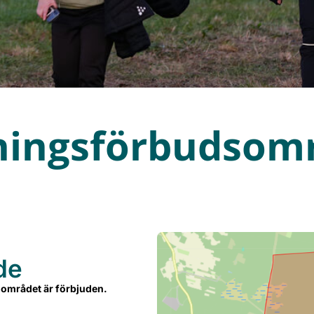
ningsförbudsom
de
m området är förbjuden.