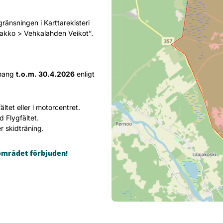
änsningen i Karttarekisteri
Kaakko > Vehkalahden Veikot”.
emang
t.o.m. 30.4.2026
enligt
tet eller i motorcentret.
 Flygfältet.
r skidträning.
sområdet förbjuden!