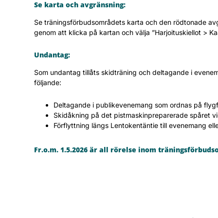
Se karta och avgränsning:
Se träningsförbudsområdets karta och den rödtonade avgr
genom att klicka på kartan och välja ”Harjoituskiellot > 
Undantag:
Som undantag tillåts skidträning och deltagande i even
följande:
Deltagande i publikevenemang som ordnas på flygfäl
Skidåkning på det pistmaskinpreparerade spåret vid
Förflyttning längs Lentokentäntie till evenemang elle
Fr.o.m. 1.5.2026 är all rörelse inom träningsförbud