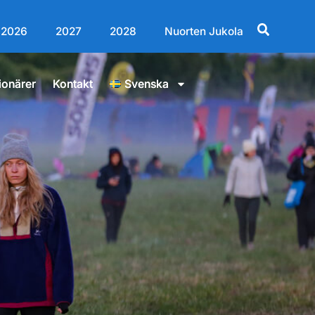
2026
2027
2028
Nuorten Jukola
ionärer
Kontakt
Svenska