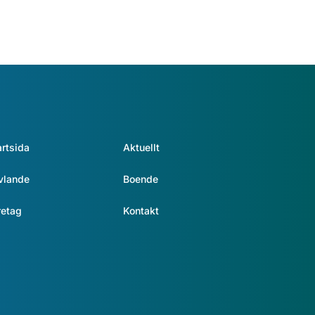
artsida
Aktuellt
vlande
Boende
retag
Kontakt