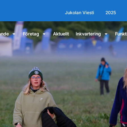
Jukolan Viesti
2025
ande
Företag
Aktuellt
Inkvartering
Funkt