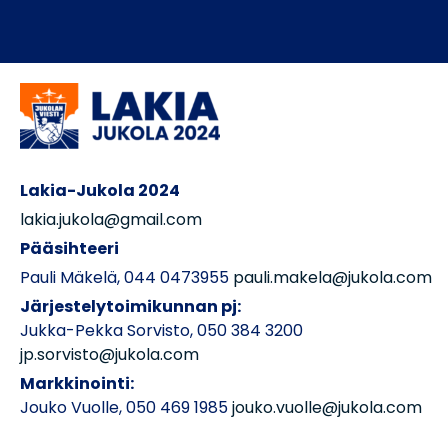
Lakia-Jukola 2024
lakia.jukola@gmail.com
Pääsihteeri
Pauli Mäkelä, 044 0473955
pauli.makela@jukola.com
Järjestelytoimikunnan pj:
Jukka-Pekka Sorvisto, 050 384 3200
jp.sorvisto@jukola.com
Markkinointi:
Jouko Vuolle, 050 469 1985
jouko.vuolle@jukola.com