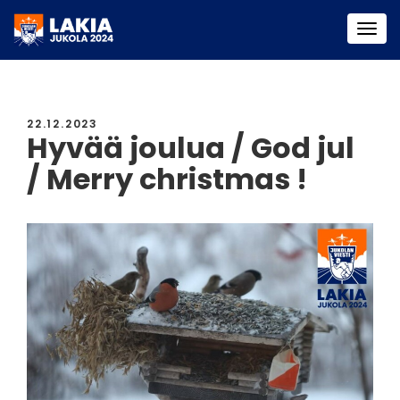
Togg
navi
22.12.2023
Hyvää joulua / God jul
/ Merry christmas !