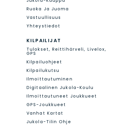
Jukola-Kauppa
Ruoka Ja Juoma
Vastuullisuus
Yhteystiedot
KILPAILIJAT
Tulokset, Reittihärveli, Livelox,
GPS
Kilpailuohjeet
Kilpailukutsu
Ilmoittautuminen
Digitaalinen Jukola-Koulu
Ilmoittautuneet Joukkueet
GPS-Joukkueet
Vanhat Kartat
Jukola-Tilin Ohje