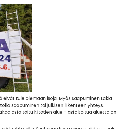
llä eivät tule olemaan isoja. Myös saapuminen Lakia-
olla saapuminen tai julkisen liikenteen yhteys.
kaa asfaltoitu kiitotien alue – asfaltoitua aluetta on
aihtoehto, sillä Kauhavan juna-asema sijaitsee vain