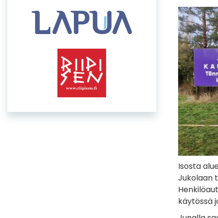
Isosta alu
Jukolaan t
Henkilöaut
käytössä j
Junalla sa