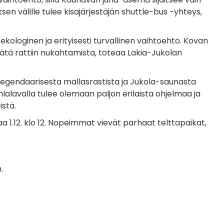
n välille tulee kisajärjestäjän shuttle-bus -yhteys,
loginen ja erityisesti turvallinen vaihtoehto. Kovan
lätä rattiin nukahtamista, toteaa Lakia-Jukolan
na legendaarisesta mallasrastista ja Jukola-saunasta
hlalavalla tulee olemaan paljon erilaista ohjelmaa ja
istä.
 1.12. klo 12. Nopeimmat vievät parhaat telttapaikat,
n.