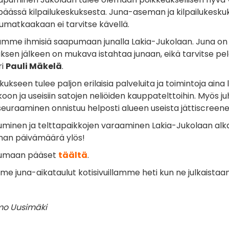
äässä kilpailukeskuksesta. Juna-aseman ja kilpailukeskukse
umatkaakaan ei tarvitse kävellä.
me ihmisiä saapumaan junalla Lakia-Jukolaan. Juna on eko
uksen jälkeen on mukava istahtaa junaan, eikä tarvitse pe
ri
Pauli Mäkelä
.
skukseen tulee paljon erilaisia palveluita ja toimintoja ai
oon ja useisiin satojen neliöiden kauppatelttoihin. Myös ju
 seuraaminen onnistuu helposti alueen useista jättiscreene
uminen ja telttapaikkojen varaaminen Lakia-Jukolaan alkaa
ahan päivämäärä ylös!
tumaan pääset
täältä
.
e juna-aikataulut kotisivuillamme heti kun ne julkaistaa
mo Uusimäki