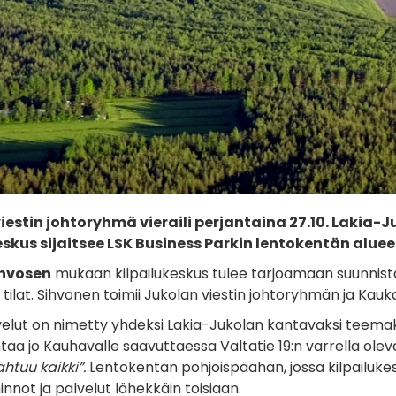
iestin johtoryhmä vieraili perjantaina 27.10. Lakia-
eskus sijaitsee LSK Business Parkin lentokentän aluee
ihvosen
mukaan kilpailukeskus tulee tarjoamaan suunnistaji
tilat. Sihvonen toimii Jukolan viestin johtoryhmän ja Kau
elut on nimetty yhdeksi Lakia-Jukolan kantavaksi teemaksi.
antaa jo Kauhavalle saavuttaessa Valtatie 19:n varrella o
htuu kaikki”.
Lentokentän pohjoispäähän, jossa kilpailuke
minnot ja palvelut lähekkäin toisiaan.