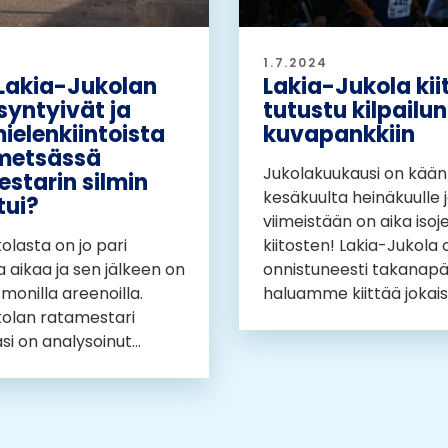
1.7.2024
Lakia-Jukolan
Lakia-Jukola kii
syntyivät ja
tutustu kilpailun
ielenkiintoista
kuvapankkiin
 metsässä
Jukolakuukausi on kään
starin silmin
kesäkuulta heinäkuulle 
tui?
viimeistään on aika isoj
olasta on jo pari
kiitosten! Lakia-Jukola 
 aikaa ja sen jälkeen on
onnistuneesti takanapäi
u monilla areenoilla.
haluamme kiittää jokaist
kolan ratamestari
i on analysoinut...