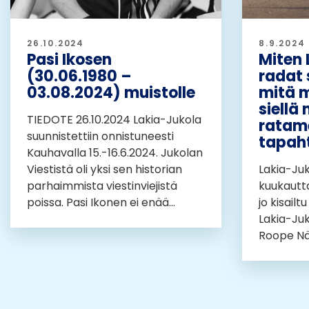
26.10.2024
8.9.2024
Pasi Ikosen
Miten 
(30.06.1980 –
radat 
03.08.2024) muistolle
mitä m
siellä
TIEDOTE 26.10.2024 Lakia-Jukola
ratame
suunnistettiin onnistuneesti
tapah
Kauhavalla 15.-16.6.2024. Jukolan
Viestistä oli yksi sen historian
Lakia-Juk
parhaimmista viestinviejistä
kuukautta
poissa. Pasi Ikonen ei enää...
jo kisailt
Lakia-Ju
Roope Näs