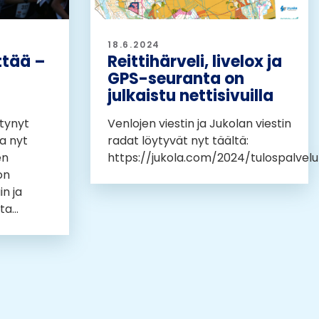
18.6.2024
ttää –
Reittihärveli, livelox ja
GPS-seuranta on
julkaistu nettisivuilla
tynyt
Venlojen viestin ja Jukolan viestin
ja nyt
radat löytyvät nyt täältä:
en
https://jukola.com/2024/tulospalvelu
on
n ja
a...