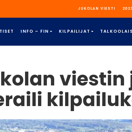
JUKOLAN VIESTI
202
TISET
INFO – FIN
KILPAILIJAT
TALKOOLAI
kolan viestin
eraili kilpail