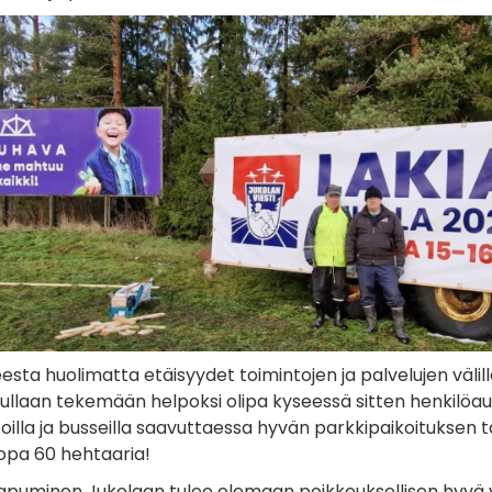
eesta huolimatta etäisyydet toimintojen ja palvelujen väli
ullaan tekemään helpoksi olipa kyseessä sitten henkilöaut
oilla ja busseilla saavuttaessa hyvän parkkipaikoituksen ta
opa 60 hehtaaria!
apuminen Jukolaan tulee olemaan poikkeuksellisen hyvä v