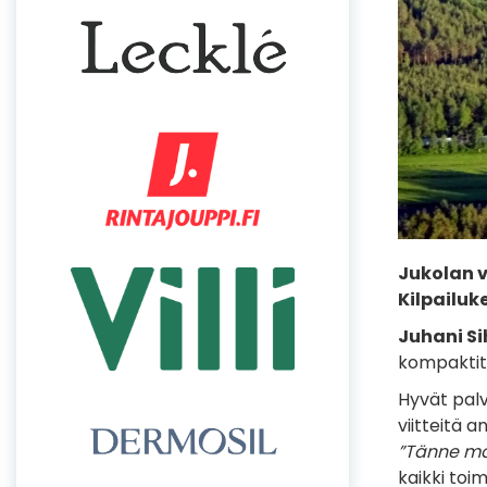
Jukolan v
Kilpailuk
Juhani S
kompaktit 
Hyvät palv
viitteitä 
”Tänne ma
kaikki toi