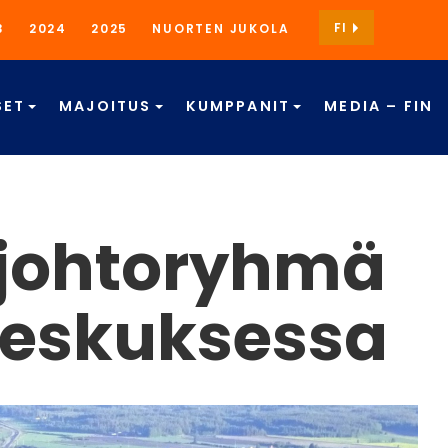
FI
3
2024
2025
NUORTEN JUKOLA
SET
MAJOITUS
KUMPPANIT
MEDIA – FIN
 johtoryhmä
ukeskuksessa