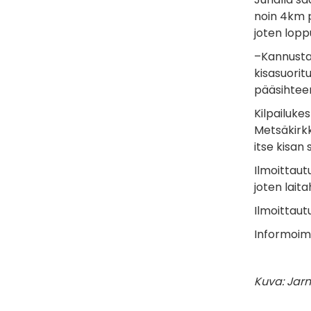
noin 4km p
joten lopp
–Kannustam
kisasuorit
pääsihtee
Kilpailuke
Metsäkirkk
itse kisan
Ilmoittaut
joten lait
Ilmoittau
Informoimm
Kuva: Jar