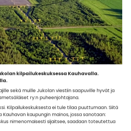
Jukolan kilpailukeskuksessa Kauhavalla.
lla.
lle sekä muille Jukolan viestiin saapuville hyvät ja
kametsäläiset ry:n puheenjohtajana.
 Kilpailukeskuksesta ei tule tilaa puuttumaan. Siitä
leva Kauhavan kaupungin mainos, jossa sanotaan:
skus nimenomaisesti sijaitsee, saadaan toteutettua