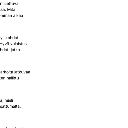
n luettava
ssa. Mitä
hemmän aikaa
tyiskohdat
Hyvä valaistus
ohdat, jotka
tarkoita jatkuvaa
en hallittu
, mieli
sattumalta,