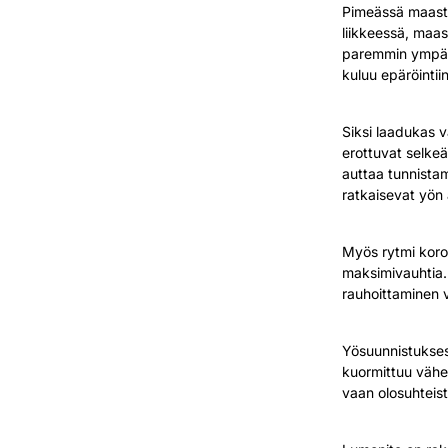
Pimeässä maastos
liikkeessä, maas
paremmin ympäri
kuluu epäröintiin
Siksi laadukas 
erottuvat selke
auttaa tunnistam
ratkaisevat yön 
Myös rytmi koros
maksimivauhtia. 
rauhoittaminen 
Yösuunnistukses
kuormittuu vähe
vaan olosuhteist