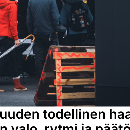
uuden todellinen haa
n valo, rytmi ja päät