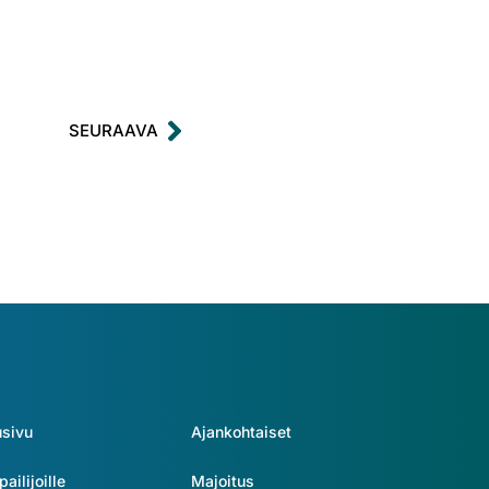
SEURAAVA
usivu
Ajankohtaiset
pailijoille
Majoitus