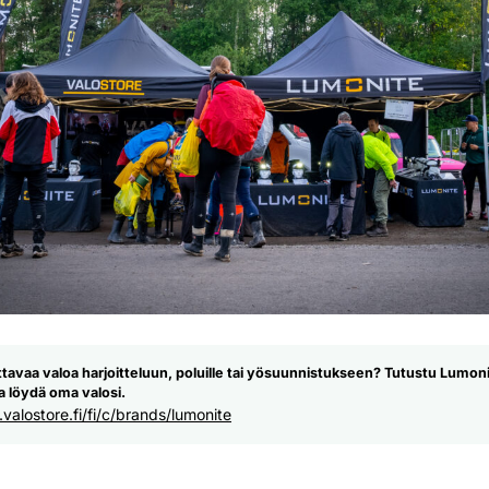
ttavaa valoa harjoitteluun, poluille tai yösuunnistukseen? Tutustu Lumon
a löydä oma valosi.
valostore.fi/fi/c/brands/lumonite