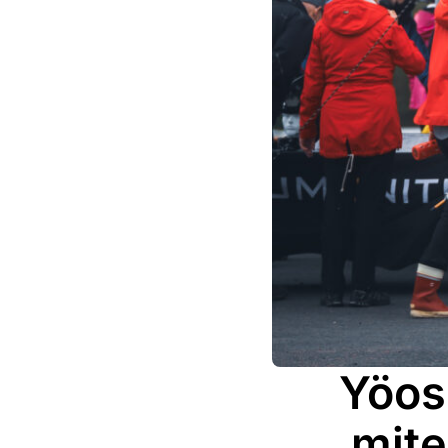
Yöos
mite