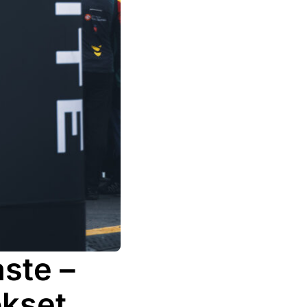
ste –
ökset