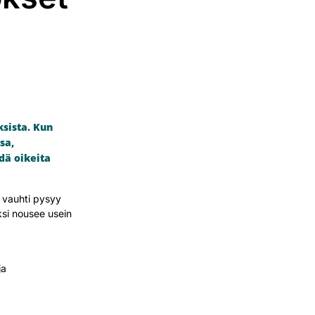
sista. Kun
sa,
dä oikeita
n vauhti pysyy
ksi nousee usein
ja