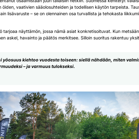
ntanut osaamistaan juuri tällaisiin hetkiin. Suomessa kehitetyt valai
n öiden, vaativien sääolosuhteiden ja todellisen käytön tarpeista. Taus
vain lisävaruste – se on olennainen osa turvallista ja tehokasta liikkumi
ö tarjoaa näyttämön, jossa nämä asiat konkretisoituvat. Kun metsää
en askel, havainto ja päätös merkitsee. Silloin suoritus rakentuu yksi
ksi yöosuus kiehtoo vuodesta toiseen: siellä nähdään, miten val
muudeksi – ja varmuus tulokseksi.