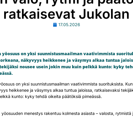
ratkaisevat Jukolan
17.05.2026
in yöosuus on yksi suunnistusmaailman vaativimmista suorituk
korkeana, näkyvyys heikkenee ja väsymys alkaa tuntua jalois
tekijäksi nousee usein jokin muu kuin pelkkä kunto: kyky teh
eässä.
 yöosuus on yksi suunnistusmaailman vaativimmista suorituksista. Ku
yys heikkenee ja väsymys alkaa tuntua jaloissa, ratkaisevaksi tekijä
pelkkä kunto: kyky tehdä oikeita päätöksiä pimeässä.
 yöosuuden menestys rakentuu kolmesta asiasta – valosta, rytmistä 