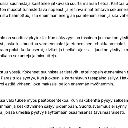
sa suunnistaja käsittelee jatkuvasti suurta määrää tietoa. Karttaa o
ton muodot tunnistettava nopeasti ja reitinvalinnat tehtävä sekunnei
stö hahmottuu, sitä enemmän energiaa jää etenemiseen ja sitä vä
.
valo on suorituskykytekijä. Kun näkyvyys on tasainen ja maaston yksi
ästi, askellus muuttuu varmemmaksi ja eteneminen tehokkaammaksi. 
aan polut, korkeuserot, kivikot ja tiheiköt ajoissa – juuri ne yksityisk
aikana sekunteja ja minuutteja.
tuu yössä. Kokeneet suunnistajat tietävät, ettei nopein eteneminen 
Paras tulos syntyy, kun juoksun ja kartanluvun tasapaino säilyy. Hetk
voi estää virheen, joka maksaisi paljon enemmän myöhemmin.
sa valo tukee myös päätöksentekoa. Kun näkökenttä pysyy selkeänä
mmän ja keskittyminen säilyy pidempään. Suoritusvarmuus ei synny 
a, joissa urheilija pystyy käyttämään osaamisensa täysimääräisesti.