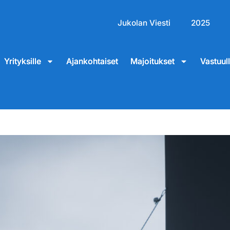
Jukolan Viesti
2025
Yrityksille
Ajankohtaiset
Majoitukset
Vastuul