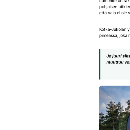
Lumonite on rake
pohjoisen pitkie
että valo ei ole 
Kotka-Jukolan y
pimeässä, jokain
Ja juuri si
muuttuu var