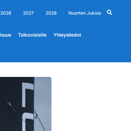
2026
2027
2028
Nuorten Jukola
lisuus
Talkoolaisille
Yhteystiedot