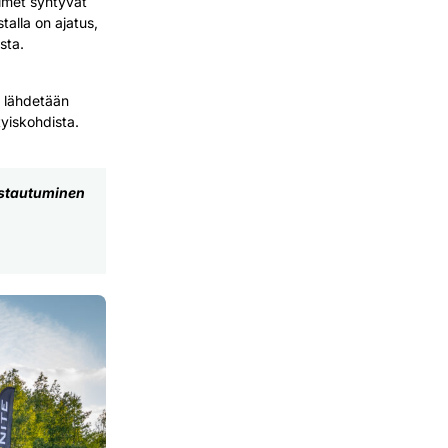
simet syntyvät
talla on ajatus,
sta.
n lähdetään
tyiskohdista.
mistautuminen