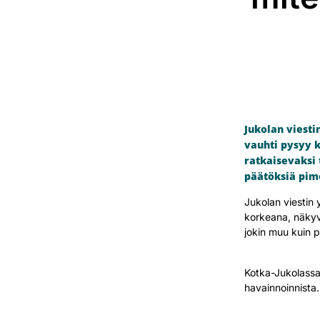
Jukolan viest
vauhti pysyy 
ratkaisevaksi 
päätöksiä pim
Jukolan viestin
korkeana, näkyv
jokin muu kuin 
Kotka-Jukolassa
havainnoinnista.