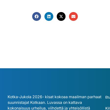
Kotka-Jukola 2026- kisat kokoaa maailman parhaat
Et
suunnistajat Kotkaan. Luvassa on kattava
kokonaisuus urheilua, viihdettä ja yhteisöllistä
Kil