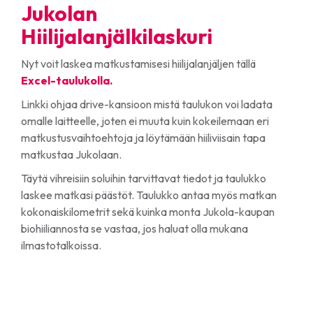
Jukolan
Hiilijalanjälkilaskuri
Nyt voit laskea matkustamisesi hiilijalanjäljen tällä
Excel-taulukolla.
Linkki ohjaa drive-kansioon mistä taulukon voi ladata
omalle laitteelle, joten ei muuta kuin kokeilemaan eri
matkustusvaihtoehtoja ja löytämään hiiliviisain tapa
matkustaa Jukolaan.
Täytä vihreisiin soluihin tarvittavat tiedot ja taulukko
laskee matkasi päästöt. Taulukko antaa myös matkan
kokonaiskilometrit sekä kuinka monta Jukola-kaupan
biohiiliannosta se vastaa, jos haluat olla mukana
ilmastotalkoissa.