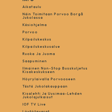
Aikataulu
Näin Toimitaan Porvoo Borgå
Jukolassa
Käsiohjelma
Porvoo
Kilpailukeskus
Kilpailukeskusalue
Ruoka Ja Juoma
Saapuminen
Ilmainen Non-Stop Busskuljetus
Kisakeskukseen
Höyrylaivalla Porvooseen
Tästä Jukolakauppaan
Kisalehti Ja Uusimaa-Lehden
Jukolajulkaisut
IOF TV Live
Löytötavarat