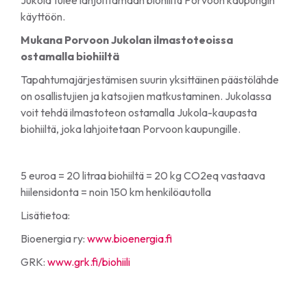
Jukola tulee lahjoittamaan biohiiltä Porvoon kaupungin
käyttöön.
Mukana Porvoon Jukolan ilmastoteoissa
ostamalla biohiiltä
Tapahtumajärjestämisen suurin yksittäinen päästölähde
on osallistujien ja katsojien matkustaminen. Jukolassa
voit tehdä ilmastoteon ostamalla Jukola-kaupasta
biohiiltä, joka lahjoitetaan Porvoon kaupungille.
5 euroa = 20 litraa biohiiltä = 20 kg CO2eq vastaava
hiilensidonta = noin 150 km henkilöautolla
Lisätietoa:
Bioenergia ry:
www.bioenergia.fi
GRK:
www.grk.fi/biohiili