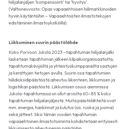
hiilijalanjäljen ’kompensointi’ tai ’hyvitys’.
(Valtioneuvosto: Opas vapaaehtoisen hiilimarkkinoiden
hyviin käytäntöihin – Vapaaehtoisten ilmastotekojen
edistäminen ilmastoyksiköillä).
Liikkuminen suurin päästölähde
Koko Porvoon Jukola 2023 –tapahtuman hiilijalanjälki
lasketaan tapahtuman jälkeen kilpailuorganisaatiolta,
tapahtumakävijöiltä ja yhteistyökumppaneilta saatujen
ja kerättyjen tietojen avulla. Suurin osa tapahtumien
hiilidioksidipäästöistä aiheutuu liikenteen, liikkumisen ja
logistiikan päästöistä. Liikkumisen osuus aiemmissa
Jukola-tapahtumissa on ollut arviolta 60–85 % koko
tapahtuman hiilijalanjäljestä. Muita päästölähteitä ovat
mm. energia, hankinnat ja kulutus (sis. ruoka ja juoma)
sekä jätteet. Siksi tämän vuoden tapahtuman
vapaaehtoinen ilmastotoiminta kohdistetaan erityisesti
liikkumisesta aiheutuneisiin päästöihin.