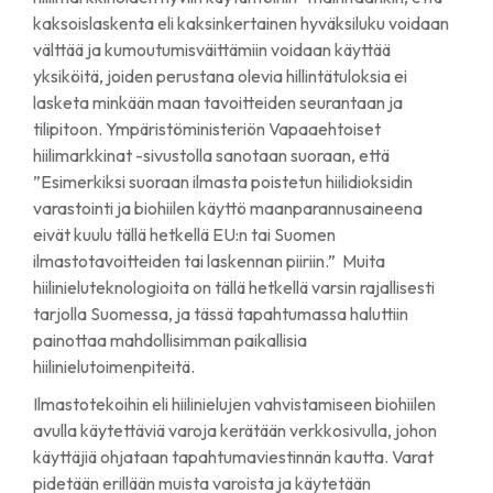
kaksoislaskenta eli kaksinkertainen hyväksiluku voidaan
välttää ja kumoutumisväittämiin voidaan käyttää
yksiköitä, joiden perustana olevia hillintätuloksia ei
lasketa minkään maan tavoitteiden seurantaan ja
tilipitoon. Ympäristöministeriön Vapaaehtoiset
hiilimarkkinat -sivustolla sanotaan suoraan, että
”Esimerkiksi suoraan ilmasta poistetun hiilidioksidin
varastointi ja biohiilen käyttö maanparannusaineena
eivät kuulu tällä hetkellä EU:n tai Suomen
ilmastotavoitteiden tai laskennan piiriin.” Muita
hiilinieluteknologioita on tällä hetkellä varsin rajallisesti
tarjolla Suomessa, ja tässä tapahtumassa haluttiin
painottaa mahdollisimman paikallisia
hiilinielutoimenpiteitä.
Ilmastotekoihin eli hiilinielujen vahvistamiseen biohiilen
avulla käytettäviä varoja kerätään verkkosivulla, johon
käyttäjiä ohjataan tapahtumaviestinnän kautta. Varat
pidetään erillään muista varoista ja käytetään