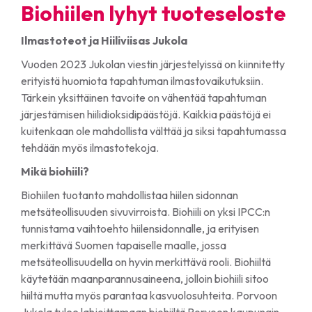
Biohiilen lyhyt tuoteseloste
Ilmastoteot ja Hiiliviisas Jukola
Vuoden 2023 Jukolan viestin järjestelyissä on kiinnitetty
erityistä huomiota tapahtuman ilmastovaikutuksiin.
Tärkein yksittäinen tavoite on vähentää tapahtuman
järjestämisen hiilidioksidipäästöjä. Kaikkia päästöjä ei
kuitenkaan ole mahdollista välttää ja siksi tapahtumassa
tehdään myös ilmastotekoja.
Mikä biohiili?
Biohiilen tuotanto mahdollistaa hiilen sidonnan
metsäteollisuuden sivuvirroista. Biohiili on yksi IPCC:n
tunnistama vaihtoehto hiilensidonnalle, ja erityisen
merkittävä Suomen tapaiselle maalle, jossa
metsäteollisuudella on hyvin merkittävä rooli. Biohiiltä
käytetään maanparannusaineena, jolloin biohiili sitoo
hiiltä mutta myös parantaa kasvuolosuhteita. Porvoon