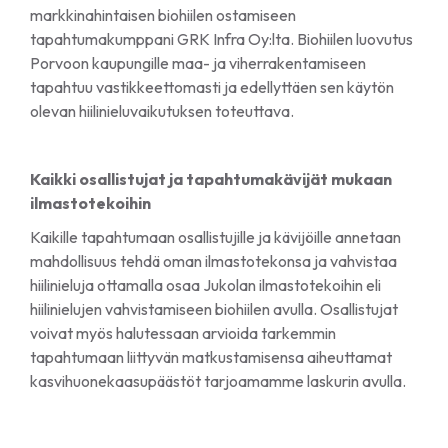
markkinahintaisen biohiilen ostamiseen
tapahtumakumppani GRK Infra Oy:lta. Biohiilen luovutus
Porvoon kaupungille maa- ja viherrakentamiseen
tapahtuu vastikkeettomasti ja edellyttäen sen käytön
olevan hiilinieluvaikutuksen toteuttava.
Kaikki osallistujat ja tapahtumakävijät mukaan
ilmastotekoihin
Kaikille tapahtumaan osallistujille ja kävijöille annetaan
mahdollisuus tehdä oman ilmastotekonsa ja vahvistaa
hiilinieluja ottamalla osaa Jukolan ilmastotekoihin eli
hiilinielujen vahvistamiseen biohiilen avulla. Osallistujat
voivat myös halutessaan arvioida tarkemmin
tapahtumaan liittyvän matkustamisensa aiheuttamat
kasvihuonekaasupäästöt tarjoamamme laskurin avulla.