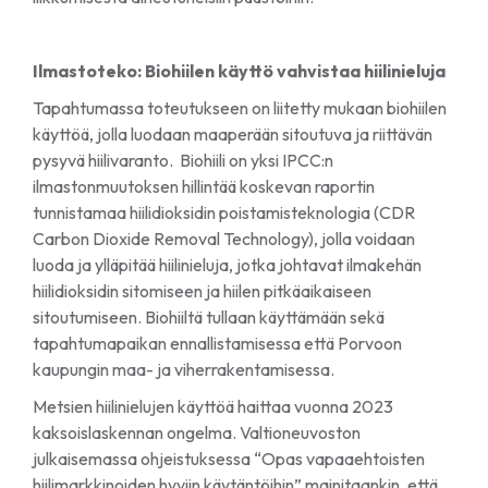
Ilmastoteko: Biohiilen käyttö vahvistaa hiilinieluja
Tapahtumassa toteutukseen on liitetty mukaan biohiilen
käyttöä, jolla luodaan maaperään sitoutuva ja riittävän
pysyvä hiilivaranto. Biohiili on yksi IPCC:n
ilmastonmuutoksen hillintää koskevan raportin
tunnistamaa hiilidioksidin poistamisteknologia (CDR
Carbon Dioxide Removal Technology), jolla voidaan
luoda ja ylläpitää hiilinieluja, jotka johtavat ilmakehän
hiilidioksidin sitomiseen ja hiilen pitkäaikaiseen
sitoutumiseen. Biohiiltä tullaan käyttämään sekä
tapahtumapaikan ennallistamisessa että Porvoon
kaupungin maa- ja viherrakentamisessa.
Metsien hiilinielujen käyttöä haittaa vuonna 2023
kaksoislaskennan ongelma. Valtioneuvoston
julkaisemassa ohjeistuksessa “Opas vapaaehtoisten
hiilimarkkinoiden hyviin käytäntöihin” mainitaankin, että