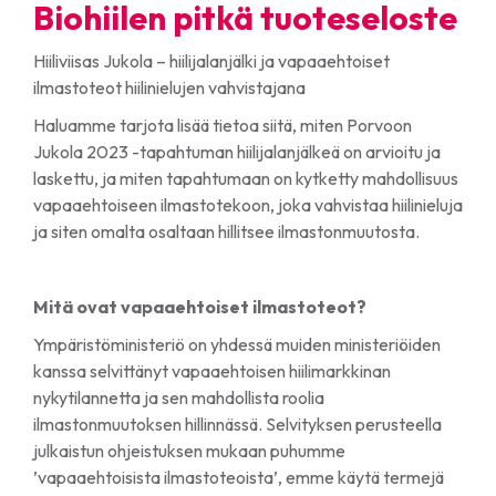
Biohiilen pitkä tuoteseloste
Hiiliviisas Jukola – hiilijalanjälki ja vapaaehtoiset
ilmastoteot hiilinielujen vahvistajana
Haluamme tarjota lisää tietoa siitä, miten Porvoon
Jukola 2023 -tapahtuman hiilijalanjälkeä on arvioitu ja
laskettu, ja miten tapahtumaan on kytketty mahdollisuus
vapaaehtoiseen ilmastotekoon, joka vahvistaa hiilinieluja
ja siten omalta osaltaan hillitsee ilmastonmuutosta.
Mitä ovat vapaaehtoiset ilmastoteot?
Ympäristöministeriö on yhdessä muiden ministeriöiden
kanssa selvittänyt vapaaehtoisen hiilimarkkinan
nykytilannetta ja sen mahdollista roolia
ilmastonmuutoksen hillinnässä. Selvityksen perusteella
julkaistun ohjeistuksen mukaan puhumme
’vapaaehtoisista ilmastoteoista’, emme käytä termejä