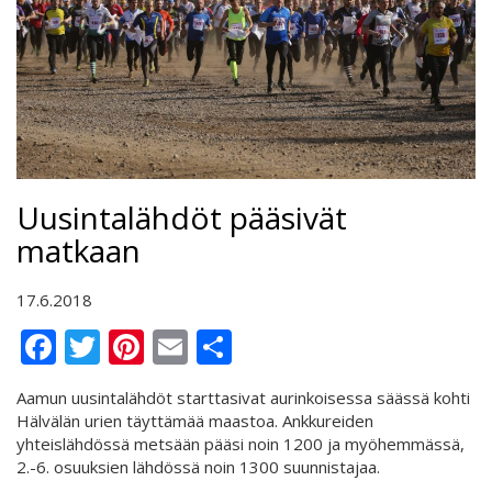
Uusintalähdöt pääsivät
matkaan
17.6.2018
Facebook
Twitter
Pinterest
Email
Share
Aamun uusintalähdöt starttasivat aurinkoisessa säässä kohti
Hälvälän urien täyttämää maastoa. Ankkureiden
yhteislähdössä metsään pääsi noin 1200 ja myöhemmässä,
2.-6. osuuksien lähdössä noin 1300 suunnistajaa.