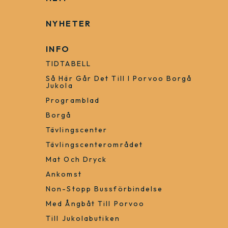
+358 50 363 7488
heidi.liljestrom@jukola.com
HEM
NYHETER
INFO
TIDTABELL
Så Här Går Det Till I Porvoo Borgå
Jukola
Programblad
Borgå
Tävlingscenter
Tävlingscenterområdet