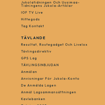
Mat Och Dryck
Ankomst
Non-Stopp Bussförbindelse
Med Ångbåt Till Porvoo
Till Jukolabutiken
Jukolatidningen Och Uusimaa-
Tidningens Jukola-Artiklar
IOF TV Live
Hittegods
Tag Kontakt
TÄVLANDE
Resultat, Routegadget Och Livelox
Tävlingsdirektiv
GPS Lag
TÄVLINGSINBJUDAN