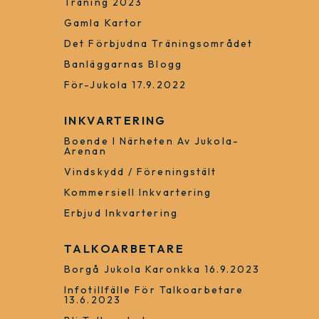
Anmälan
Anvisningar För Jukola-Konto
De Anmälda Lagen
Anmäl Lagsammansättningen
Kavlebanken
Träning 2023
Gamla Kartor
Det Förbjudna Träningsområdet
Banläggarnas Blogg
För-Jukola 17.9.2022
INKVARTERING
Boende I Närheten Av Jukola-
Arenan
Vindskydd / Föreningstält
Kommersiell Inkvartering
Erbjud Inkvartering